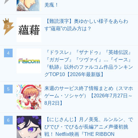
羌瘣！
【難読漢字】奥ゆかしい様子をあらわ
3
す“蘊藉”の読み方は？
『ドラスレ』『ザナドゥ』『英雄伝説』
4
『ガガーブ』『ツヴァイ』…『イース』
『軌跡』以外のファルコム作品ランキン
グTOP10【2026年最新版】
来週のサービス終了情報まとめ（スマホ
5
ゲーム・ソシャゲ）【2026年7月27日～
8月2日】
【にじさんじ】月ノ美兎、ルンルン、で
6
びでび・でびるが長編アニメ声優初挑
戦！ Netflix映画『THE RIBBON