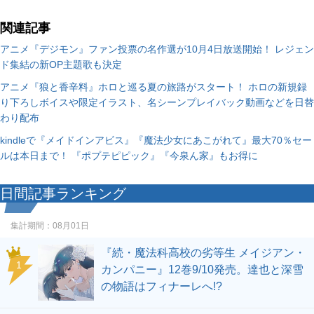
関連記事
アニメ『デジモン』ファン投票の名作選が10月4日放送開始！ レジェン
ド集結の新OP主題歌も決定
アニメ『狼と香辛料』ホロと巡る夏の旅路がスタート！ ホロの新規録
り下ろしボイスや限定イラスト、名シーンプレイバック動画などを日替
わり配布
kindleで『メイドインアビス』『魔法少女にあこがれて』最大70％セー
ルは本日まで！ 『ポプテピピック』『今泉ん家』もお得に
日間記事ランキング
集計期間：
08月01日
『続・魔法科高校の劣等生 メイジアン・
1
カンパニー』12巻9/10発売。達也と深雪
の物語はフィナーレへ!?