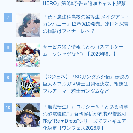
HERO』第3弾予告＆追加キャスト解禁
『続・魔法科高校の劣等生 メイジアン・
7
カンパニー』12巻9/10発売。達也と深雪
の物語はフィナーレへ!?
サービス終了情報まとめ（スマホゲー
8
ム・ソシャゲなど）【2026年8月】
【Gジェネ】『SDガンダム外伝』伝説の
9
巨人＆アルガス騎士団開催決定。報酬は
フルアーマー騎士ガンダムなど
『無職転生Ⅲ』ロキシー＆『とある科学
10
の超電磁砲T』食蜂操祈が衣装が着脱可
能な“Re▼Dress”シリーズでフィギュア
化決定【ワンフェス2026夏】