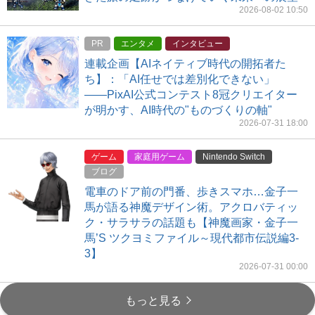
2026-08-02 10:50
PR
エンタメ
インタビュー
連載企画【AIネイティブ時代の開拓者た
ち】：「AI任せでは差別化できない」
――PixAI公式コンテスト8冠クリエイター
が明かす、AI時代の"ものづくりの軸"
2026-07-31 18:00
ゲーム
家庭用ゲーム
Nintendo Switch
ブログ
電車のドア前の門番、歩きスマホ…金子一
馬が語る神魔デザイン術。アクロバティッ
ク・サラサラの話題も【神魔画家・金子一
馬’S ツクヨミファイル～現代都市伝説編3-
3】
2026-07-31 00:00
もっと見る