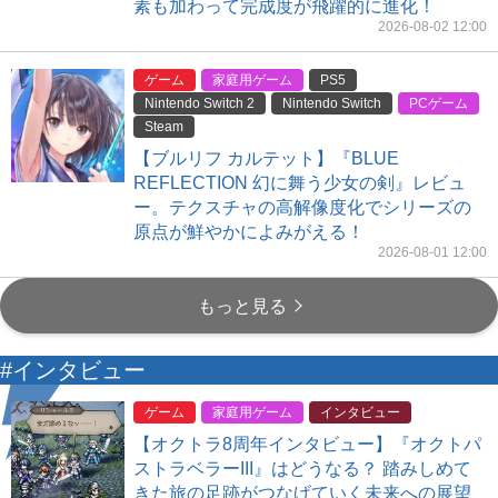
素も加わって完成度が飛躍的に進化！
2026-08-02 12:00
ゲーム
家庭用ゲーム
PS5
Nintendo Switch 2
Nintendo Switch
PCゲーム
Steam
【ブルリフ カルテット】『BLUE
REFLECTION 幻に舞う少女の剣』レビュ
ー。テクスチャの高解像度化でシリーズの
原点が鮮やかによみがえる！
2026-08-01 12:00
もっと見る
#インタビュー
ゲーム
家庭用ゲーム
インタビュー
【オクトラ8周年インタビュー】『オクトパ
ストラベラーIII』はどうなる？ 踏みしめて
きた旅の足跡がつなげていく未来への展望