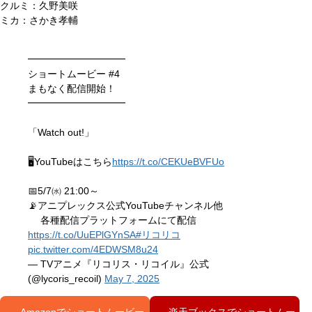
クルミ：久野美咲
ミカ：さかき孝輔
━━━━━━━━━━
ショートムービー #4
まもなく配信開始！
━━━━━━━━━━
「Watch out!」
🖥YouTubeはこちら
https://t.co/CEKUeBVFUo
📅5/7㈬ 21:00～
📡アニプレックス公式YouTubeチャンネル他
各種配信プラットフォームにて配信
https://t.co/UuEPlGYnSA
#リコリコ
pic.twitter.com/4EDWSM8u24
— TVアニメ『リコリス・リコイル』公式
(@lycoris_recoil)
May 7, 2025
Amazonでショートムービー
楽天ブックスでショートムー