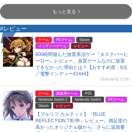
もっと見る
#レビュー
ゲーム
PCゲーム
Steam
インディーゲーム
レビュー
600時間遊んだ放置系沼ゲー『タスクバーヒ
ーロー』レビュー。放置ゲームなのに放置
できなかった理由とは？【おすすめ度：8点
／電撃インディー#1444】
2026-08-02 12:30
ゲーム
家庭用ゲーム
PS5
Nintendo Switch 2
Nintendo Switch
PCゲーム
Steam
レビュー
【ブルリフ カルテット】『BLUE
REFLECTION TIE/帝』レビュー。満足度の
高かったオリジナル版から、さらに追加要