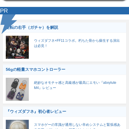
PR
逆転の右手（ガチャ）を解説
ウィズダフネ×FF11コラボ。朽ちた骨から蘇生する演出
は必見！
56gの軽量スマホコントローラー
絶妙なオモチャ感と高級感が最高にエモい『abxylute
M4』レビュー
『ウィズダフネ』初心者レビュー
スマホゲーの常識が通用しない辛めシステムと緊張感あ