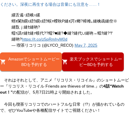
ください。深夜に再生する場合は音量にも注意を……！
縲舌遏･繧峨○縲
蝟ｫ闌ｶ繝ｪ繧ｳ繝ｪ繧ｳ蜈ｬ蠑秋P縺ｫ諤ｪ螂?樟雎｡縺檎函縺倥※
縺翫ｊ縺ｾ縺吶?
蠕ｩ譌ｧ縺ｾ縺ｧ蟆代??蠕?■縺?◆縺?縺代∪縺吶→蟷ｸ縺?〒
縺吶?
https://t.co/z5pRmhyM0d
— 喫茶リコリコ (@LYCO_RECO)
May 7, 2025
Amazonでショートムービー
楽天ブックスでショートムー
BDを予約する
ビーBDを予約する
それはそれとして、アニメ『リコリス・リコイル』のショートムービ
ー『リコリス・リコイル Friends are thieves of time.』の
4話“Watch
out！”
の配信が、5月7日21時より開始されました。
今回も喫茶リコリコでのハートフルな日常（!?）が描かれているの
で、ぜひYouTubeや各種配信サイトでご視聴ください！