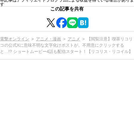
本記事はアフィリエイトプログラムによる収益を得ている場合がありま
す
この記事を共有
電撃オンライン
アニメ・漫画
アニメ
【閲覧注意】喫茶リコリ
コの公式Xに意味不明な文字化けポストが。不用意にクリックする
と…!? ショートムービー4話も配信スタート！【リコリス・リコイル】