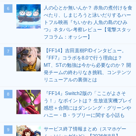
人の心とか無いんか？ 赤魚の煮付けを食
6
べたり、しまじろうと泳いだりするハー
トフル映画『ちいかわ 人魚の島のひみ
つ』ネタバレ考察レビュー【電撃スタッ
フコラム：オッシー】
【FF14】吉田直樹P/Dインタビュー。
7
『FF7』コラボを8.0で行う理由は？
MT、STの勉強は今から必要なのか？ 開
発チームの終わりなき挑戦、コンテンツ
リニューアルの裏側とは
『FF14』Switch2版の「ここがよさそ
8
う！」なポイントは？ 生放送実機プレイ
感想＋合間にはダンシング・グリーンや
ハニー・B・ラブリーに関する小話も
サービス終了情報まとめ（スマホゲー
9