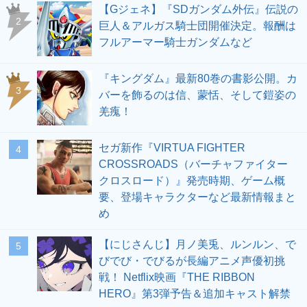
【Gジェネ】『SDガンダム外伝』伝説の
2
巨人＆アルガス騎士団開催決定。報酬は
フルアーマー騎士ガンダムなど
『キングダム』最新80巻の書影公開。カ
3
バーを飾るのは信、蒙恬、そして鎧姿の
羌瘣！
セガ新作『VIRTUA FIGHTER
4
CROSSROADS（バーチャファイター
クロスロード）』発売時期、ゲーム概
要、登場キャラクターなど最新情報まと
め
【にじさんじ】月ノ美兎、ルンルン、で
5
びでび・でびるが長編アニメ声優初挑
戦！ Netflix映画『THE RIBBON
HERO』第3弾予告＆追加キャスト解禁