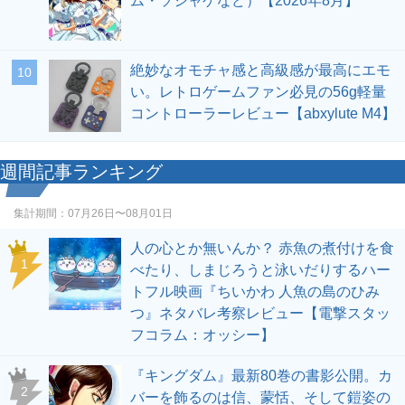
ム・ソシャゲなど）【2026年8月】
絶妙なオモチャ感と高級感が最高にエモ
10
い。レトロゲームファン必見の56g軽量
コントローラーレビュー【abxylute M4】
週間記事ランキング
集計期間：
07月26日〜08月01日
人の心とか無いんか？ 赤魚の煮付けを食
1
べたり、しまじろうと泳いだりするハー
トフル映画『ちいかわ 人魚の島のひみ
つ』ネタバレ考察レビュー【電撃スタッ
フコラム：オッシー】
『キングダム』最新80巻の書影公開。カ
2
バーを飾るのは信、蒙恬、そして鎧姿の