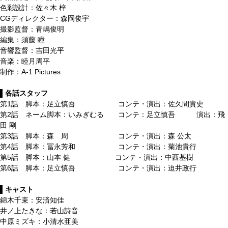
色彩設計：佐々木 梓
CGディレクター：森岡俊宇
撮影監督：青嶋俊明
編集：須藤 瞳
音響監督：吉田光平
音楽：睦月周平
制作：A-1 Pictures
▌各話スタッフ
第1話 脚本：足立慎吾 コンテ・演出：佐久間貴史
第2話 ネーム脚本：いみぎむる コンテ：足立慎吾 演出：飛
田 剛
第3話 脚本：森 周 コンテ・演出：森 公太
第4話 脚本：冨永芳和 コンテ・演出：菊池貴行
第5話 脚本：山本 健 コンテ・演出：中西基樹
第6話 脚本：足立慎吾 コンテ・演出：迫井政行
▌キャスト
錦木千束：安済知佳
井ノ上たきな：若山詩音
中原ミズキ：小清水亜美