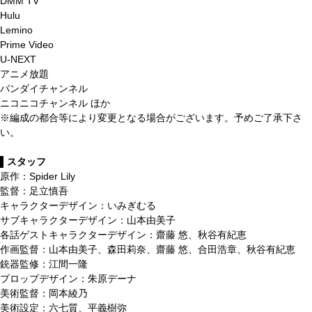
DMM TV
Hulu
Lemino
Prime Video
U-NEXT
アニメ放題
バンダイチャンネル
ニコニコチャンネル ほか
※編成の都合等により変更となる場合がございます。予めご了承下さ
い。
▌スタッフ
原作：Spider Lily
監督：足立慎吾
キャラクターデザイン：いみぎむる
サブキャラクターデザイン：山本由美子
各話ゲストキャラクターデザイン：齋藤 悠、秋谷有紀恵
作画監督：山本由美子、森田莉奈、齋藤 悠、合田浩章、秋谷有紀恵
銃器監修：江間一隆
プロップデザイン：朱原デーナ
美術監督：岡本綾乃
美術設定：六七質、平義樹弥