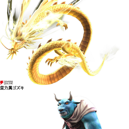
蛮力属ゴズキ