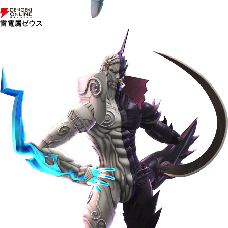
雷電属ゼウス