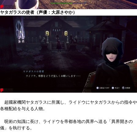
ヤタガラスの使者（声優：大原さやか）
超國家機関ヤタガラスに所属し、ライドウにヤタガラスからの指令や
各種配給を与える人物。
呪術の知識に長け、ライドウを帝都各地の異界へ送る「異界開きの
儀」を執行する。