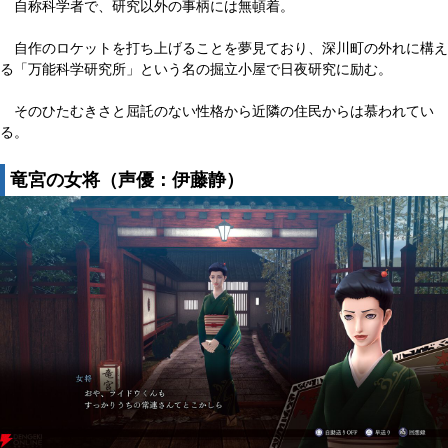
自称科学者で、研究以外の事柄には無頓着。
自作のロケットを打ち上げることを夢見ており、深川町の外れに構え
る「万能科学研究所」という名の掘立小屋で日夜研究に励む。
そのひたむきさと屈託のない性格から近隣の住民からは慕われてい
る。
竜宮の女将（声優：伊藤静）