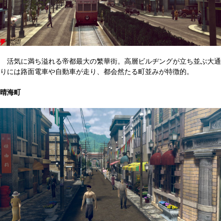
活気に満ち溢れる帝都最大の繁華街。高層ビルヂングが立ち並ぶ大通
りには路面電車や自動車が走り、都会然たる町並みが特徴的。
晴海町