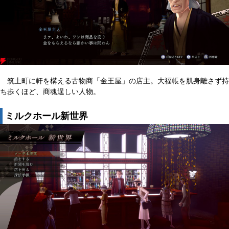
筑土町に軒を構える古物商「金王屋」の店主。大福帳を肌身離さず持
ち歩くほど、商魂逞しい人物。
ミルクホール新世界