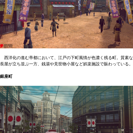
西洋化の進む帝都において、江戸の下町風情が色濃く残る町。質素な
長屋が立ち並ぶ一方、銭湯や見世物小屋など娯楽施設で賑わっている。
銀座町