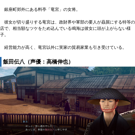
銀座町郊外にある料亭「竜宮」の女将。
彼女が切り盛りする竜宮は、政財界や軍部の要人が贔屓にする特等の
店で、相当額なツケをため込んでいる鳴海は彼女に頭が上がらない様
子。
経営能力が高く、竜宮以外に実家の貿易家業も引き受けている。
飯田伝八（声優：高橋伸也）