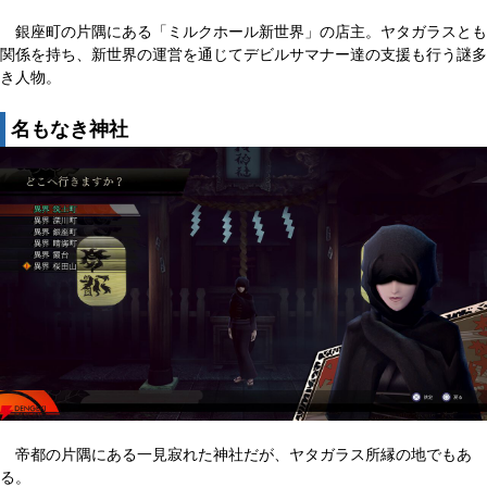
銀座町の片隅にある「ミルクホール新世界」の店主。ヤタガラスとも
関係を持ち、新世界の運営を通じてデビルサマナー達の支援も行う謎多
き人物。
名もなき神社
帝都の片隅にある一見寂れた神社だが、ヤタガラス所縁の地でもあ
る。