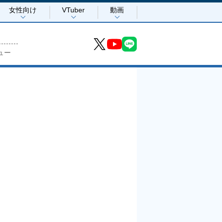
女性向け
VTuber
動画
ュー