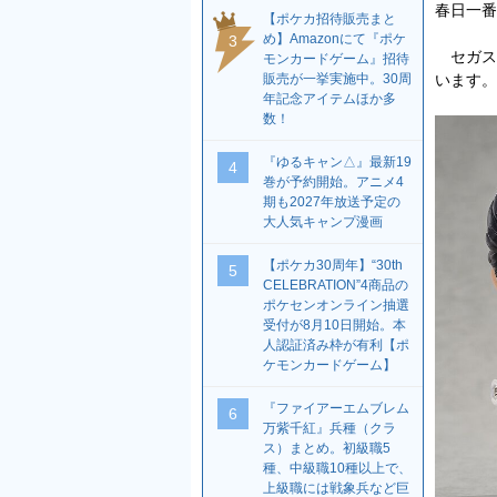
春日一番
【ポケカ招待販売まと
め】Amazonにて『ポケ
3
セガスト
モンカードゲーム』招待
販売が一挙実施中。30周
います。
年記念アイテムほか多
数！
『ゆるキャン△』最新19
4
巻が予約開始。アニメ4
期も2027年放送予定の
大人気キャンプ漫画
【ポケカ30周年】“30th
5
CELEBRATION”4商品の
ポケセンオンライン抽選
受付が8月10日開始。本
人認証済み枠が有利【ポ
ケモンカードゲーム】
『ファイアーエムブレム
6
万紫千紅』兵種（クラ
ス）まとめ。初級職5
種、中級職10種以上で、
上級職には戦象兵など巨