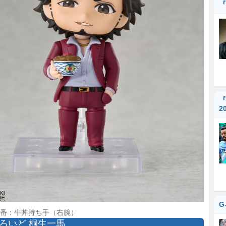
『
『
2
G
番：牛丼持ち手（右腕）
ろいど 桐生一馬