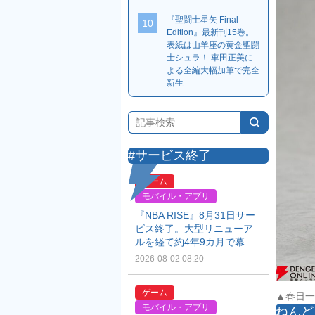
『聖闘士星矢 Final
10
Edition』最新刊15巻。
表紙は山羊座の黄金聖闘
士シュラ！ 車田正美に
よる全編大幅加筆で完全
新生
#サービス終了
ゲーム
モバイル・アプリ
『NBA RISE』8月31日サー
ビス終了。大型リニューア
ルを経て約4年9カ月で幕
2026-08-02 08:20
ゲーム
▲春日一
モバイル・アプリ
ねんど