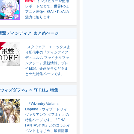
NEW!
インタビューや使用
レポートなどで、世界No.1
アニメ画像生成AI・PixAIの
魅力に迫ります！
電撃ディシディア”まとめページ
スクウェア・エニックスよ
り配信中の『ディシディア
デュエルム ファイナルファ
ンタジー』最新情報、プレ
イ日記、企画記事などをま
とめた特集ページです。
ウィズダフネ』×『FF11』特集
『Wizardry Variants
Daphne（ウィザードリィ
ヴァリアンツ ダフネ）』の
特集ページです。『FINAL
FANTASY XI』とのコラボイ
ベントをはじめ、最新情報