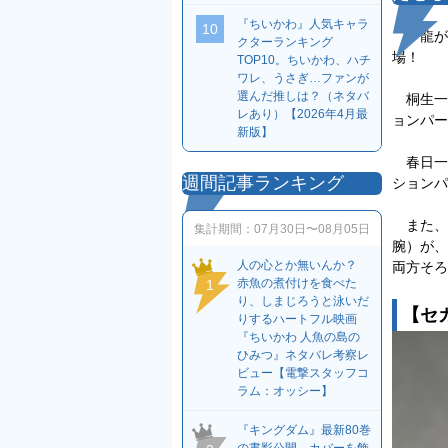
『ちいかわ』人気キャラ
10
『龍が
クターランキング
場！
TOP10。ちいかわ、ハチ
ワレ、うさぎ…ファンが
選んだ推しは？（ネタバ
桐生一
レあり）【2026年4月最
ョンパー
新版】
春日一
週間記事ランキング
ションパ
また、
集計期間：
07月30日〜08月05日
腕）が、
人の心とか無いんか？
両方そろ
赤魚の煮付けを食べた
1
り、しまじろうと泳いだ
【セ
りするハートフル映画
『ちいかわ 人魚の島の
ひみつ』ネタバレ考察レ
ビュー【電撃スタッフコ
ラム：オッシー】
『キングダム』最新80巻