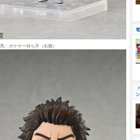
電
馬：ポケサー持ち手（右腕）
『
ン