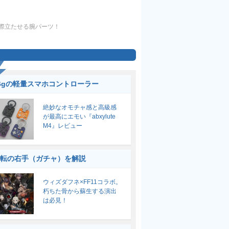
際立たせる腕パーツ！
6gの軽量スマホコントローラー
絶妙なオモチャ感と高級感
が最高にエモい『abxylute
M4』レビュー
転の右手（ガチャ）を解説
ウィズダフネ×FF11コラボ。
朽ちた骨から蘇生する演出
は必見！