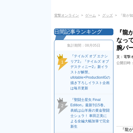
電撃オンライン
ゲーム
グッズ
『龍が
日間記事ランキング
『龍
なっ
集計期間：
08月05日
腕パ
『テイルズ オブ エクシ
文：
電撃
リア2』『テイルズ オブ
1
公開日時
デスティニー2』新イラ
ストが解禁。
ufotable×ProductionIGの
描き下ろしイラスト企画
は毎月更新
『聖闘士星矢 Final
Edition』最新刊15巻。
2
表紙は山羊座の黄金聖闘
士シュラ！ 車田正美に
よる全編大幅加筆で完全
新生
『龍が