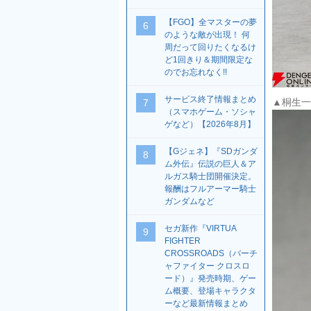
【FGO】全マスターの夢
6
のような敵が出現！ 何
周だって回りたくなるけ
ど1回きり＆期間限定な
のでお忘れなく!!
サービス終了情報まとめ
▲桐生一
7
（スマホゲーム・ソシャ
ゲなど）【2026年8月】
【Gジェネ】『SDガンダ
8
ム外伝』伝説の巨人＆ア
ルガス騎士団開催決定。
報酬はフルアーマー騎士
ガンダムなど
セガ新作『VIRTUA
9
FIGHTER
CROSSROADS（バーチ
ャファイター クロスロ
ード）』発売時期、ゲー
ム概要、登場キャラクタ
ーなど最新情報まとめ