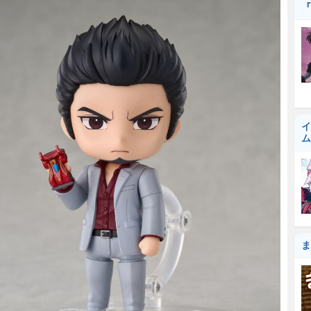
『
イ
ム
ま