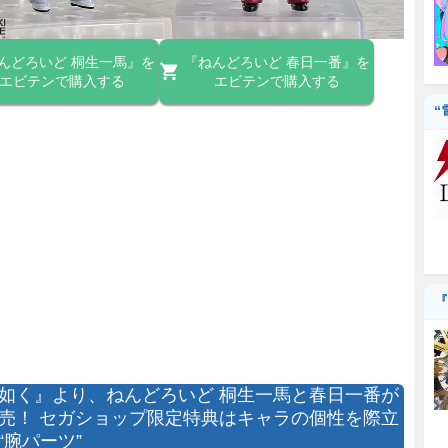
んどろいど 桐生一馬』を
『ねんどろいど 春日一番』を
エビテンで購入する
エビテンで購入する
“
『
如く』より、ねんどろいど 桐生一馬と春日一番が
売！ セガショップ限定特典はキャラの個性を際立
“腕パーツ”