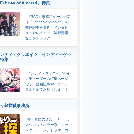
Echoes of Aincrad』特集
『SAO』家庭用ゲーム最新
作『Echoes of Aincrad』の
関連記事を集約。インタビ
ューやレビュー、最新情報
などをチェック！
ンティ・クリエイツ インディーゲー
特集
インティ・クリエイツのイ
ンディーゲーム特集ページ
です。企画記事やニュース
をまとめてお届けします！
り蔵探偵事務所
古今東西のミステリー・サ
スペンス・ホラー系コンテ
ンツ（ゲーム、ドラマ、コ