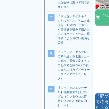
大な生物に乗って戦う兵
種も存在
『ね
『ドカ食いダイスキ！
7
もちづきさん』アニメ化
決定！ 圧巻のドカ食い
＆背徳感を映像で描き出
すのはパッショーネ。原
作者によるお祝い漫画も
公開
『ファイアーエムブレム
8
万紫千紅』救世主ととも
に戦う、運命を変えうる
力と宿命を持つ4人の戦
士まとめ（カイ／ディー
トリヒ／セオドラ／レ
ダ）
【ジージェネエターナ
9
ル】強敵襲来“騎士ガン
『龍が
ダム（ケンタウロス形
態）”が8/6より開催【G
同時発
ジェネ】
たせる