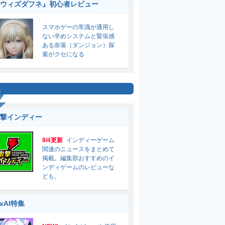
ウィズダフネ』初心者レビュー
スマホゲーの常識が通用し
ない辛めシステムと緊張感
ある奈落（ダンジョン）探
索がクセになる
集
撃インディー
8/4更新
インディーゲーム
関連のニュースをまとめて
掲載。編集部おすすめのイ
ンディゲームのレビューな
ども。
ixAI特集