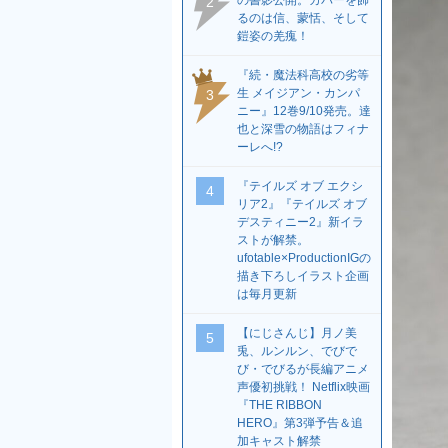
の書影公開。カバーを飾
2
るのは信、蒙恬、そして
鎧姿の羌瘣！
『続・魔法科高校の劣等
生 メイジアン・カンパ
3
ニー』12巻9/10発売。達
也と深雪の物語はフィナ
ーレへ!?
『テイルズ オブ エクシ
4
リア2』『テイルズ オブ
デスティニー2』新イラ
ストが解禁。
ufotable×ProductionIGの
描き下ろしイラスト企画
は毎月更新
【にじさんじ】月ノ美
5
兎、ルンルン、でびで
び・でびるが長編アニメ
声優初挑戦！ Netflix映画
『THE RIBBON
HERO』第3弾予告＆追
加キャスト解禁