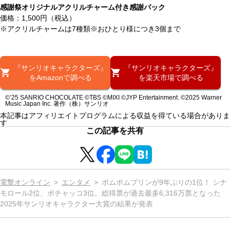
感謝祭オリジナルアクリルチャーム付き感謝パック
価格：1,500円（税込）
※アクリルチャームは7種類※おひとり様につき3個まで
『サンリオキャラクターズ』
『サンリオキャラクターズ』
をAmazonで調べる
を楽天市場で調べる
©’25 SANRIO CHOCOLATE ©TBS ©MIXI ©JYP Entertainment. ©2025 Warner
Music Japan Inc. 著作（株）サンリオ
本記事はアフィリエイトプログラムによる収益を得ている場合がありま
す
この記事を共有
電撃オンライン
エンタメ
ポムポムプリンが9年ぶりの1位！ シナ
モロール2位、ポチャッコ3位。総得票が過去最多6,316万票となった
2025年サンリオキャラクター大賞の結果が発表