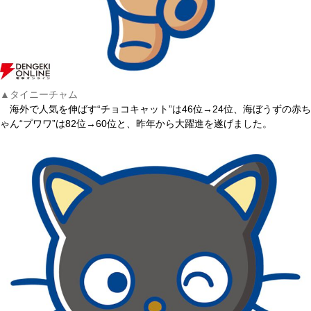
▲タイニーチャム
海外で人気を伸ばす“チョコキャット”は46位→24位、海ぼうずの赤ち
ゃん“プワワ”は82位→60位と、昨年から大躍進を遂げました。