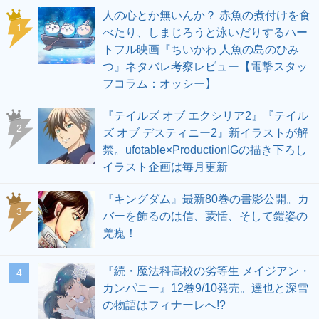
人の心とか無いんか？ 赤魚の煮付けを食
1
べたり、しまじろうと泳いだりするハー
トフル映画『ちいかわ 人魚の島のひみ
つ』ネタバレ考察レビュー【電撃スタッ
フコラム：オッシー】
『テイルズ オブ エクシリア2』『テイル
2
ズ オブ デスティニー2』新イラストが解
禁。ufotable×ProductionIGの描き下ろし
イラスト企画は毎月更新
『キングダム』最新80巻の書影公開。カ
3
バーを飾るのは信、蒙恬、そして鎧姿の
羌瘣！
『続・魔法科高校の劣等生 メイジアン・
4
カンパニー』12巻9/10発売。達也と深雪
の物語はフィナーレへ!?