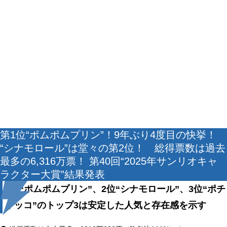
第1位“ポムポムプリン”！9年ぶり4度目の快挙！
“シナモロール”は堂々の第2位！ 総得票数は過去
最多の6,316万票！ 第40回“2025年サンリオキャ
ラクター大賞”結果発表
1位“ポムポムプリン”、2位“シナモロール”、3位“ポチ
ャッコ”のトップ3は安定した人気と存在感を示す