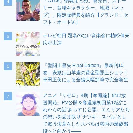
『GTA6』情報まとめ。発売日、ストー
4
リー、登場キャラクター、地域（マッ
プ）、限定版特典を紹介【グランド・セ
フト・オートVI】
テレビ朝日 題名のない音楽会に植松伸夫
5
氏が出演
『聖闘士星矢 Final Edition』最新刊15
6
巻。表紙は山羊座の黄金聖闘士シュラ！
車田正美による全編大幅加筆で完全新生
アニメ『リゼロ』4期【奪還編】8/12放
7
送開始。PV公開＆奪還編初回第12話“こ
れからの話”あらすじ公開。エミリアたち
の想いを受け取り“ナツキ・スバル”とし
て戦う決意をしたスバルは塔内の螺旋階
段へと向かう――