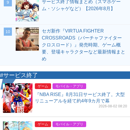
サービス終了情報まとめ（スマホゲー
9
ム・ソシャゲなど）【2026年8月】
セガ新作『VIRTUA FIGHTER
10
CROSSROADS（バーチャファイター
クロスロード）』発売時期、ゲーム概
要、登場キャラクターなど最新情報まと
め
#サービス終了
ゲーム
モバイル・アプリ
『NBA RISE』8月31日サービス終了。大型
リニューアルを経て約4年9カ月で幕
2026-08-02 08:20
ゲーム
モバイル・アプリ