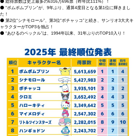
⚫ 総得票数は史上最多の6316万696票（昨年比111%）！
⚫ “ポムポムプリン”が、9年ぶり、通算4度目となる第1位に輝きまし
た！
⚫ 第2位“シナモロール”、第3位“ポチャッコ”と続き、サンリオ3大犬キ
ャラクターがTOP3を独占！
⚫ “あひるのペックル”は、1994年以来、31年ぶりのTOP10入り！