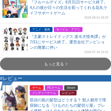
『フルールデイズ』8月31日サービス終了。
4人の彼が日々の生活を彩ってくれる花丸ラ
イフサポートゲーム
2026-08-01 08:20
アニメ・漫画
モバイル・アプリ
『文豪ストレイドッグス 迷ヰ犬怪奇譚』が
7/31にサービス終了。運営会社アンビショ
ンの廃業に伴い
2026-07-30 14:41
もっと見る
#レビュー
ゲーム
PCゲーム
Steam
インディーゲーム
レビュー
双頭の龍の髪型はどうする？ 獣人都市で理
容師になる『けものたちの髪切り屋』プレ
イ感想。けものたちのカット体験が面白い