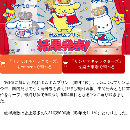
『サンリオキャラクターズ』
『サンリオキャラクターズ』
をAmazonで調べる
を楽天市場で調べる
第1位に輝いたのは“ポムポムプリン”（昨年4位）。ポムポムプリンは
今年、国内だけでなく海外票も多く獲得し初回速報、中間発表ともに首
位をキープ。最終順位で9年ぶり通算4度目となる1位に返り咲きまし
た。
総得票数は史上最多の6,316万696票（昨年比111％）となりました。