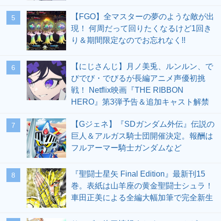
【FGO】全マスターの夢のような敵が出
5
現！ 何周だって回りたくなるけど1回き
り＆期間限定なのでお忘れなく!!
【にじさんじ】月ノ美兎、ルンルン、で
6
びでび・でびるが長編アニメ声優初挑
戦！ Netflix映画『THE RIBBON
HERO』第3弾予告＆追加キャスト解禁
【Gジェネ】『SDガンダム外伝』伝説の
7
巨人＆アルガス騎士団開催決定。報酬は
フルアーマー騎士ガンダムなど
『聖闘士星矢 Final Edition』最新刊15
8
巻。表紙は山羊座の黄金聖闘士シュラ！
車田正美による全編大幅加筆で完全新生