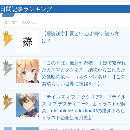
日間記事ランキング
集計期間：
08月06日
【難読漢字】夏といえば“蕣”。読み方
1
は？
『このすば』最新刊23巻。手錠で繋がれ
2
たカズマとダクネス。納税から逃れるた
め禁断の策へ…（ネタバレあり）【この
素晴らしい世界に祝福を！】
『テイルズ オブ エクシリア2』『テイル
3
ズ オブ デスティニー2』新イラストが解
禁。ufotable×ProductionIGの描き下ろし
イラスト企画は毎月更新