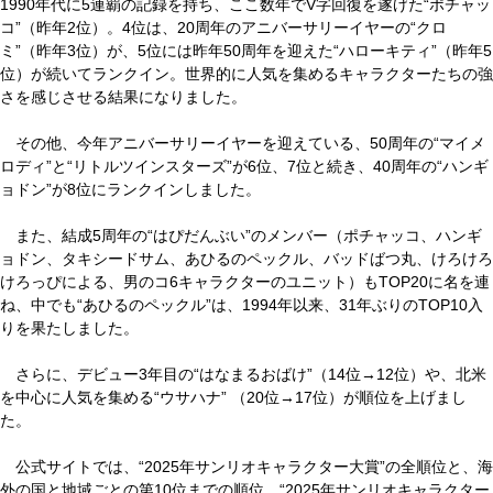
1990年代に5連覇の記録を持ち、ここ数年でV字回復を遂げた“ポチャッ
コ”（昨年2位）。4位は、20周年のアニバーサリーイヤーの“クロ
ミ”（昨年3位）が、5位には昨年50周年を迎えた“ハローキティ”（昨年5
位）が続いてランクイン。世界的に人気を集めるキャラクターたちの強
さを感じさせる結果になりました。
その他、今年アニバーサリーイヤーを迎えている、50周年の“マイメ
ロディ”と“リトルツインスターズ”が6位、7位と続き、40周年の“ハンギ
ョドン”が8位にランクインしました。
また、結成5周年の“はぴだんぶい”のメンバー（ポチャッコ、ハンギ
ョドン、タキシードサム、あひるのペックル、バッドばつ丸、けろけろ
けろっぴによる、男のコ6キャラクターのユニット）もTOP20に名を連
ね、中でも“あひるのペックル”は、1994年以来、31年ぶりのTOP10入
りを果たしました。
さらに、デビュー3年目の“はなまるおばけ”（14位→12位）や、北米
を中心に人気を集める“ウサハナ” （20位→17位）が順位を上げまし
た。
公式サイトでは、“2025年サンリオキャラクター大賞”の全順位と、海
外の国と地域ごとの第10位までの順位、“2025年サンリオキャラクター