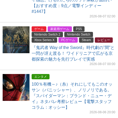
【おすすめ度：9点／電撃インディー
#1447】
2026-08-07 02:00
ゲーム
家庭用ゲーム
PS5
Nintendo Switch 2
Nintendo Switch
Xbox Series X
PCゲーム
Steam
レビュー
『鬼武者 Way of the Sword』時代劇の"間”と
一閃が冴え渡る！ ワイドリニアで広がる京
都探索の魅力を先行プレイで実感
2026-08-07 00:00
エンタメ
100％有機～♪（糸）それにしてもこのオッ
サン（パニッシャー）、ノリノリである。
『スパイダーマン：ブランド・ニュー・デ
イ』ネタバレ考察レビュー【電撃スタッフ
コラム：オッシー】
2026-08-06 20:00