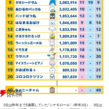
2位は昨年まで5連覇していた“シナモロール”（昨年1位）、3位は、