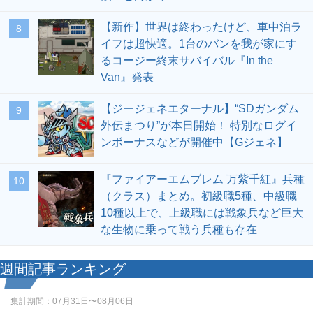
【新作】世界は終わったけど、車中泊ラ
8
イフは超快適。1台のバンを我が家にす
るコージー終末サバイバル『In the
Van』発表
【ジージェネエターナル】“SDガンダム
9
外伝まつり”が本日開始！ 特別なログイ
ンボーナスなどが開催中【Gジェネ】
『ファイアーエムブレム 万紫千紅』兵種
10
（クラス）まとめ。初級職5種、中級職
10種以上で、上級職には戦象兵など巨大
な生物に乗って戦う兵種も存在
週間記事ランキング
集計期間：
07月31日〜08月06日