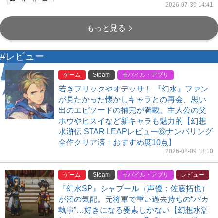
2026-07-30 14:41
もっと見る
#レビュー
ゲーム
Steam
モバイル・アプリ
若きフリックやオデッサ！ 『幻水』ファン
が見たかった懐かしキャラとの再会、思い
出のエピソードの補完が満載。主人公の父
ホウやヒスイなど新キャラも魅力的【幻想
水滸伝 STAR LEAPレビュー⑥ナンバリング
全作クリア済：おすすめ度10点】
2026-08-09 18:10
ゲーム
Steam
モバイル・アプリ
レビュー
『幻水SP』シャプール（声優：佐藤拓也）
が沼の気配。元将軍で重い過去持ちの“バカ
執事”…好きになる要素しかない【幻想水滸