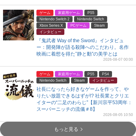
ゲーム
家庭用ゲーム
PS5
Nintendo Switch 2
Nintendo Switch
Xbox Series X
PCゲーム
Steam
インタビュー
『鬼武者 Way of the Sword』インタビュ
ー：開発陣が語る殺陣へのこだわり。名作
映画に着想を得た"静と動”の美学とは
2026-08-07 00:00
ゲーム
家庭用ゲーム
PS5
PS4
Nintendo Switch
Steam
インタビュー
社長になったら好きなゲームを作って、や
りたい放題できるはずが!? 社長業とクリエ
イターの“二足のわらじ”【新川宗平53周年：
スーパーニッチの流儀＃8】
2026-08-05 10:50
もっと見る