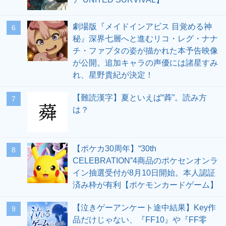
劇場版『メイドインアビス 目覚める神
6
秘』深界七層へと進むリコ・レグ・ナナ
チ・ファプタの姿が描かれた本予告映像
が公開。追加キャラの声優には諸星すみ
れ、星野貴紀が決定！
【難読漢字】夏といえば“蕣”。読み方
7
は？
【ポケカ30周年】“30th
8
CELEBRATION”4商品のポケセンオンラ
イン抽選受付が8月10日開始。本人認証
済み枠が有利【ポケモンカードゲーム】
【泣きゲーアンケート途中結果】Key作
9
品だけじゃない、『FF10』や『FF零