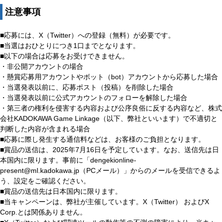
注意事項
■応募には、X（Twitter）への登録（無料）が必要です。
■当選はおひとりにつき1口までとなります。
■以下の場合は応募をお受けできません。
・非公開アカウントの場合
・懸賞応募用アカウントやボット（bot）アカウントから応募した場合
・当選発表以前に、応募ポスト（投稿）を削除した場合
・当選発表以前に公式アカウントのフォローを解除した場合
・第三者の権利を侵害する内容および公序良俗に反する内容など、株式
会社KADOKAWA Game Linkage（以下、弊社といいます）で不適切と
判断した内容が含まれる場合
■応募に際し発生する通信料などは、お客様のご負担となります。
■賞品の送信は、2025年7月16日を予定しています。なお、送信先は日
本国内に限ります。事前に「dengekionline-
present@ml.kadokawa.jp（PCメール）」からのメールを受信できるよ
う、設定をご確認ください。
■賞品の送信先は日本国内に限ります。
■当キャンペーンは、弊社が主催しています。X（Twitter） およびX
Corp.とは関係ありません。