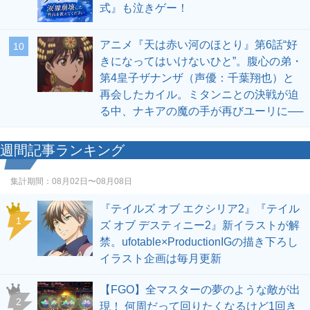
式』も泣きゲー！
アニメ『天は赤い河のほとり』第6話“好
10
きになってはいけないひと”。腹心の弟・
第4皇子ザナンザ（声優：千葉翔也）と
再会したカイル。ミタンニとの決戦が迫
る中、ナキアの魔の手が再びユーリに──
週間記事ランキング
集計期間：
08月02日〜08月08日
『テイルズ オブ エクシリア2』『テイル
1
ズ オブ デスティニー2』新イラストが解
禁。ufotable×ProductionIGの描き下ろし
イラスト企画は毎月更新
【FGO】全マスターの夢のような敵が出
2
現！ 何周だって回りたくなるけど1回き