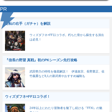
PR
逆転の右手（ガチャ）を解説
ウィズダフネ×FF11コラボ。朽ちた骨から蘇生する演出
は必見！
『信長の野望 真戦』初のPKシーズン先行攻略
武田勢力の特性を徹底解説！ 伊達政宗、長野業正、佐
竹義重など8人の新武将やおすすめ編制も
ウィズダフネ×FF11コラボ！
24年以上にわたり冒険者を魅了し続ける『FFXI』の魅