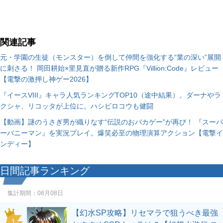
関連記事
元・学園の生徒（モンスター）を倒して仲間を強化する“業の深い”展開
に刺さる！ 岡田耕始×里見直が贈る新作RPG『Villion:Code』レビュー
【電撃の激押し神ゲー2026】
『イースVIII』キャラ人気ランキングTOP10（途中結果）。ダーナやラ
クシャ、リコッタが上位に。ハシビロコウも健闘
【動画】謎のうさぎ男が織りなす“伝説のおバカゲー”が再び！ 『スーパ
ーバニーマン』を実況プレイ。爆笑必至の物理演算アクション【電撃イ
ンディー】
日間記事ランキング
集計期間：
08月08日
【幻水SP攻略】リセマラで狙うべき最強
1