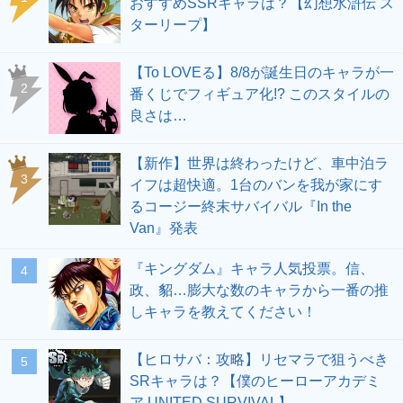
おすすめSSRキャラは？【幻想水滸伝 ス
ターリープ】
【To LOVEる】8/8が誕生日のキャラが一
2
番くじでフィギュア化!? このスタイルの
良さは…
【新作】世界は終わったけど、車中泊ラ
3
イフは超快適。1台のバンを我が家にす
るコージー終末サバイバル『In the
Van』発表
『キングダム』キャラ人気投票。信、
4
政、貂…膨大な数のキャラから一番の推
しキャラを教えてください！
【ヒロサバ：攻略】リセマラで狙うべき
5
SRキャラは？【僕のヒーローアカデミ
ア UNITED SURVIVAL】