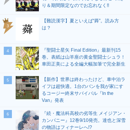
り＆期間限定なのでお忘れなく!!
【難読漢字】夏といえば“蕣”。読み方
3
は？
『聖闘士星矢 Final Edition』最新刊15
4
巻。表紙は山羊座の黄金聖闘士シュラ！
車田正美による全編大幅加筆で完全新生
【新作】世界は終わったけど、車中泊ラ
5
イフは超快適。1台のバンを我が家にす
るコージー終末サバイバル『In the
Van』発表
『続・魔法科高校の劣等生 メイジアン・
6
カンパニー』12巻9/10発売。達也と深雪
の物語はフィナーレへ!?