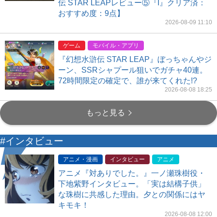
伝 STAR LEAPレビュー⑤『I』クリア済：
おすすめ度：9点】
2026-08-09 11:10
ゲーム
モバイル・アプリ
『幻想水滸伝 STAR LEAP』ぼっちゃんやジ
ーン、SSRシャプール狙いでガチャ40連。
72時間限定の確定で、誰が来てくれた!?
2026-08-08 18:25
もっと見る
#インタビュー
アニメ・漫画
インタビュー
アニメ
アニメ『対ありでした。』一ノ瀬珠樹役・
下地紫野インタビュー。「実は結構子供」
な珠樹に共感した理由。夕との関係にはヤ
キモキ！
2026-08-08 12:00