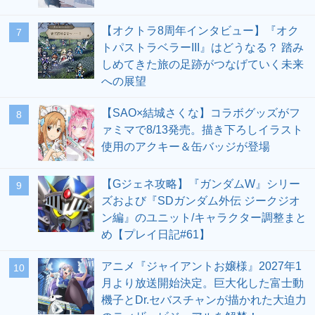
【オクトラ8周年インタビュー】『オク
7
トパストラベラーIII』はどうなる？ 踏み
しめてきた旅の足跡がつなげていく未来
への展望
【SAO×結城さくな】コラボグッズがフ
8
ァミマで8/13発売。描き下ろしイラスト
使用のアクキー＆缶バッジが登場
【Gジェネ攻略】『ガンダムW』シリー
9
ズおよび『SDガンダム外伝 ジークジオ
ン編』のユニット/キャラクター調整まと
め【プレイ日記#61】
アニメ『ジャイアントお嬢様』2027年1
10
月より放送開始決定。巨大化した富士動
機子とDr.セバスチャンが描かれた大迫力