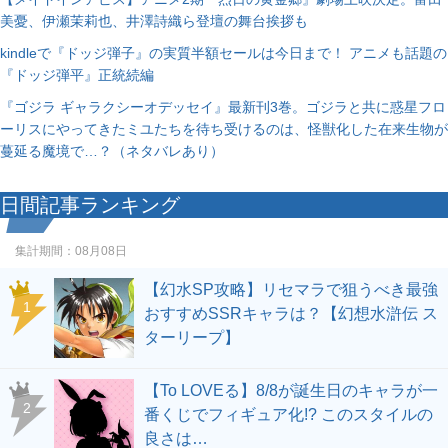
美憂、伊瀬茉莉也、井澤詩織ら登壇の舞台挨拶も
kindleで『ドッジ弾子』の実質半額セールは今日まで！ アニメも話題の
『ドッジ弾平』正統続編
『ゴジラ ギャラクシーオデッセイ』最新刊3巻。ゴジラと共に惑星フロ
ーリスにやってきたミユたちを待ち受けるのは、怪獣化した在来生物が
蔓延る魔境で…？（ネタバレあり）
日間記事ランキング
集計期間：
08月08日
【幻水SP攻略】リセマラで狙うべき最強
1
おすすめSSRキャラは？【幻想水滸伝 ス
ターリープ】
【To LOVEる】8/8が誕生日のキャラが一
2
番くじでフィギュア化!? このスタイルの
良さは…