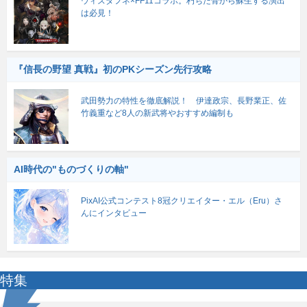
ウィズダフネ×FF11コラボ。朽ちた骨から蘇生する演出
は必見！
『信長の野望 真戦』初のPKシーズン先行攻略
武田勢力の特性を徹底解説！ 伊達政宗、長野業正、佐
竹義重など8人の新武将やおすすめ編制も
AI時代の"ものづくりの軸"
PixAI公式コンテスト8冠クリエイター・エル（Eru）さ
んにインタビュー
特集