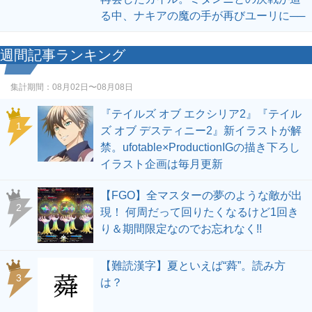
る中、ナキアの魔の手が再びユーリに──
週間記事ランキング
集計期間：
08月02日〜08月08日
『テイルズ オブ エクシリア2』『テイル
1
ズ オブ デスティニー2』新イラストが解
禁。ufotable×ProductionIGの描き下ろし
イラスト企画は毎月更新
【FGO】全マスターの夢のような敵が出
2
現！ 何周だって回りたくなるけど1回き
り＆期間限定なのでお忘れなく!!
【難読漢字】夏といえば“蕣”。読み方
3
は？