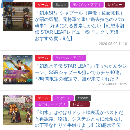
ゲーム
Steam
モバイル・アプリ
レビュー
『幻水SP』シャプール（声優：佐藤拓也）
が沼の気配。元将軍で重い過去持ちの“バカ
執事”…好きになる要素しかない【幻想水滸
伝 STAR LEAPレビュー⑤『I』クリア済：
おすすめ度：9点】
2026-08-09 11:10
ゲーム
モバイル・アプリ
『幻想水滸伝 STAR LEAP』ぼっちゃんやジ
ーン、SSRシャプール狙いでガチャ40連。
72時間限定の確定で、誰が来てくれた!?
2026-08-08 18:25
ゲーム
PCゲーム
Steam
モバイル・アプリ
レビュー
『幻水』はやはりドット絵表現がベストだ
と再認識。物語、システムともに死角なし
の丁寧な作りで手触りよし!!【幻想水滸伝