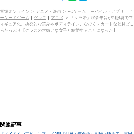
電撃オンライン
アニメ・漫画
PCゲーム
モバイル・アプリ
ア
ーケードゲーム
グッズ
アニメ
『クラ婚』桜森朱音が制服姿でフ
ィギュア化。挑発的な笑みやボディライン、なびくスカートなど見どこ
ろたっぷり【クラスの大嫌いな女子と結婚することになった】
関連記事
【メイドインアビス】アニメ2期『烈日の黄金郷』劇場上映決定。富田