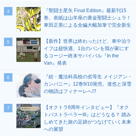
『聖闘士星矢 Final Edition』最新刊15
4
巻。表紙は山羊座の黄金聖闘士シュラ！
車田正美による全編大幅加筆で完全新生
【新作】世界は終わったけど、車中泊ラ
5
イフは超快適。1台のバンを我が家にす
るコージー終末サバイバル『In the
Van』発表
『続・魔法科高校の劣等生 メイジアン・
6
カンパニー』12巻9/10発売。達也と深雪
の物語はフィナーレへ!?
【オクトラ8周年インタビュー】『オク
7
トパストラベラーIII』はどうなる？ 踏み
しめてきた旅の足跡がつなげていく未来
への展望