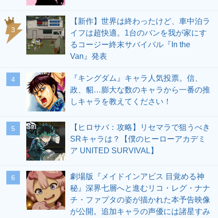
【新作】世界は終わったけど、車中泊ラ
3
イフは超快適。1台のバンを我が家にす
るコージー終末サバイバル『In the
Van』発表
『キングダム』キャラ人気投票。信、
4
政、貂…膨大な数のキャラから一番の推
しキャラを教えてください！
【ヒロサバ：攻略】リセマラで狙うべき
5
SRキャラは？【僕のヒーローアカデミ
ア UNITED SURVIVAL】
劇場版『メイドインアビス 目覚める神
6
秘』深界七層へと進むリコ・レグ・ナナ
チ・ファプタの姿が描かれた本予告映像
が公開。追加キャラの声優には諸星すみ