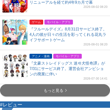
リニューアルを経て約4年9カ月で幕
2026-08-02 08:20
ゲーム
モバイル・アプリ
『フルールデイズ』8月31日サービス終了。
4人の彼が日々の生活を彩ってくれる花丸ラ
イフサポートゲーム
2026-08-01 08:20
アニメ・漫画
モバイル・アプリ
『文豪ストレイドッグス 迷ヰ犬怪奇譚』が
7/31にサービス終了。運営会社アンビショ
ンの廃業に伴い
2026-07-30 14:41
もっと見る
#レビュー