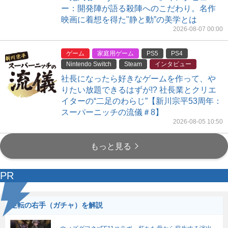
ー：開発陣が語る殺陣へのこだわり。名作
映画に着想を得た"静と動”の美学とは
2026-08-07 00:00
ゲーム
家庭用ゲーム
PS5
PS4
Nintendo Switch
Steam
インタビュー
社長になったら好きなゲームを作って、や
りたい放題できるはずが!? 社長業とクリエ
イターの“二足のわらじ”【新川宗平53周年：
スーパーニッチの流儀＃8】
2026-08-05 10:50
もっと見る
PR
逆転の右手（ガチャ）を解説