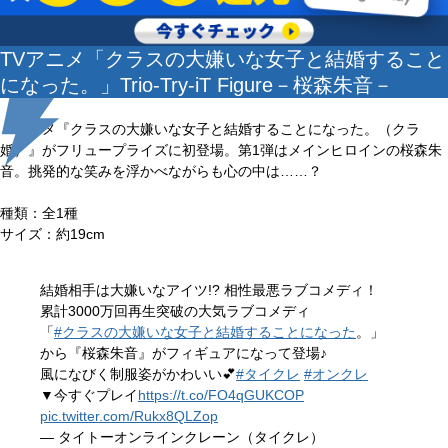
TVアニメ「クラスの大嫌いな女子と結婚すること
になった。」Trio-Try-iT Figure－桜森朱音－
アニメ『クラスの大嫌いな女子と結婚することになった。（クラ
婚）』がフリュープライズに初登場。第1弾はメインヒロインの桜森朱
音。挑発的な笑みを浮かべながらも心の中は……？
種類：全1種
サイズ：約19cm
結婚相手は大嫌いなアイツ!? 相性最悪ラブコメディ！
累計3000万回再生突破の大気ラブコメディ
「
#クラスの大嫌いな女子と結婚することになった
。」
から『桜森朱音』がフィギュアになって登場♪
風になびく制服姿がかわいい💕
#タイクレ
#オンクレ
▼今すぐプレイ
https://t.co/FO4qGUKCOP
pic.twitter.com/Rukx8QLZop
— タイトーオンラインクレーン（タイクレ）