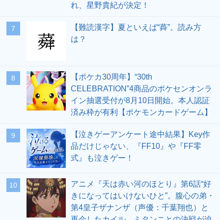
れ、星野貴紀が決定！
【難読漢字】夏といえば“蕣”。読み方
7
は？
【ポケカ30周年】“30th
8
CELEBRATION”4商品のポケセンオンラ
イン抽選受付が8月10日開始。本人認証
済み枠が有利【ポケモンカードゲーム】
【泣きゲーアンケート途中結果】Key作
9
品だけじゃない、『FF10』や『FF零
式』も泣きゲー！
アニメ『天は赤い河のほとり』第6話“好
10
きになってはいけないひと”。腹心の弟・
第4皇子ザナンザ（声優：千葉翔也）と
再会したカイル。ミタンニとの決戦が迫