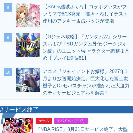
【SAO×結城さくな】コラボグッズがフ
8
ァミマで8/13発売。描き下ろしイラスト
使用のアクキー＆缶バッジが登場
【Gジェネ攻略】『ガンダムW』シリー
9
ズおよび『SDガンダム外伝 ジークジオ
ン編』のユニット/キャラクター調整まと
め【プレイ日記#61】
アニメ『ジャイアントお嬢様』2027年1
10
月より放送開始決定。巨大化した富士動
機子とDr.セバスチャンが描かれた大迫力
のティザービジュアルを解禁！
#サービス終了
ゲーム
モバイル・アプリ
『NBA RISE』8月31日サービス終了。大型