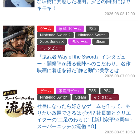
な珠樹に共感した理由。夕との関係にはヤ
キモキ！
2026-08-08 12:00
ゲーム
家庭用ゲーム
PS5
Nintendo Switch 2
Nintendo Switch
Xbox Series X
PCゲーム
Steam
インタビュー
『鬼武者 Way of the Sword』インタビュ
ー：開発陣が語る殺陣へのこだわり。名作
映画に着想を得た"静と動”の美学とは
2026-08-07 00:00
ゲーム
家庭用ゲーム
PS5
PS4
Nintendo Switch
Steam
インタビュー
社長になったら好きなゲームを作って、や
りたい放題できるはずが!? 社長業とクリエ
イターの“二足のわらじ”【新川宗平53周年：
スーパーニッチの流儀＃8】
2026-08-05 10:50