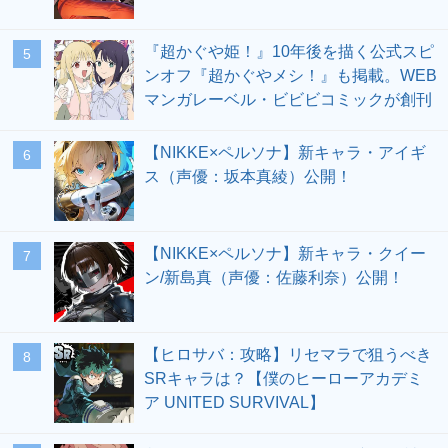
『超かぐや姫！』10年後を描く公式スピ
5
ンオフ『超かぐやメシ！』も掲載。WEB
マンガレーベル・ビビビコミックが創刊
【NIKKE×ペルソナ】新キャラ・アイギ
6
ス（声優：坂本真綾）公開！
【NIKKE×ペルソナ】新キャラ・クイー
7
ン/新島真（声優：佐藤利奈）公開！
【ヒロサバ：攻略】リセマラで狙うべき
8
SRキャラは？【僕のヒーローアカデミ
ア UNITED SURVIVAL】