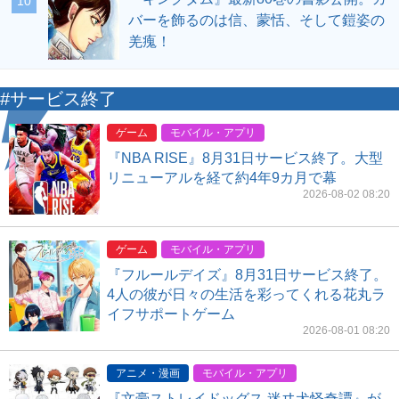
10
バーを飾るのは信、蒙恬、そして鎧姿の
羌瘣！
#サービス終了
ゲーム
モバイル・アプリ
『NBA RISE』8月31日サービス終了。大型
リニューアルを経て約4年9カ月で幕
2026-08-02 08:20
ゲーム
モバイル・アプリ
『フルールデイズ』8月31日サービス終了。
4人の彼が日々の生活を彩ってくれる花丸ラ
イフサポートゲーム
2026-08-01 08:20
アニメ・漫画
モバイル・アプリ
『文豪ストレイドッグス 迷ヰ犬怪奇譚』が