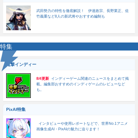
武田勢力の特性を徹底解説！ 伊達政宗、長野業正、佐
竹義重など8人の新武将やおすすめ編制も
特集
電撃インディー
8/4更新
インディーゲーム関連のニュースをまとめて掲
載。編集部おすすめのインディゲームのレビューなど
も。
PixAI特集
インタビューや使用レポートなどで、世界No.1アニメ
画像生成AI・PixAIの魅力に迫ります！