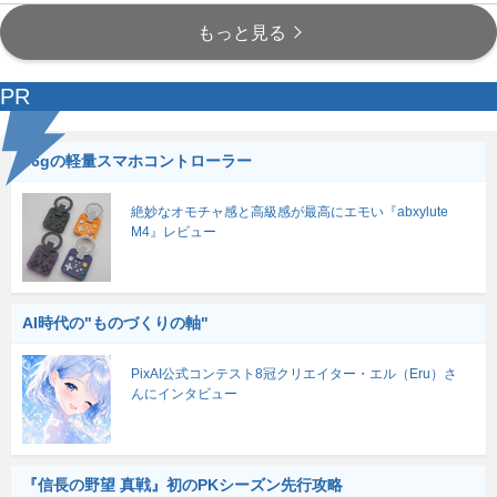
もっと見る
PR
56gの軽量スマホコントローラー
絶妙なオモチャ感と高級感が最高にエモい『abxylute
M4』レビュー
AI時代の"ものづくりの軸"
PixAI公式コンテスト8冠クリエイター・エル（Eru）さ
んにインタビュー
『信長の野望 真戦』初のPKシーズン先行攻略