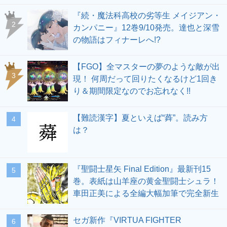
『続・魔法科高校の劣等生 メイジアン・
2
カンパニー』12巻9/10発売。達也と深雪
の物語はフィナーレへ!?
【FGO】全マスターの夢のような敵が出
3
現！ 何周だって回りたくなるけど1回き
り＆期間限定なのでお忘れなく!!
【難読漢字】夏といえば“蕣”。読み方
4
は？
『聖闘士星矢 Final Edition』最新刊15
5
巻。表紙は山羊座の黄金聖闘士シュラ！
車田正美による全編大幅加筆で完全新生
セガ新作『VIRTUA FIGHTER
6