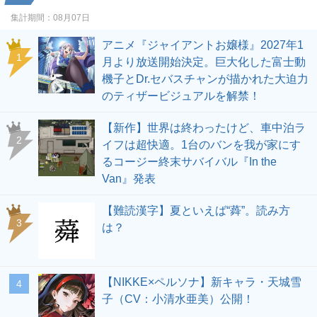
集計期間：
08月07日
アニメ『ジャイアントお嬢様』2027年1
1
月より放送開始決定。巨大化した富士動
機子とDr.セバスチャンが描かれた大迫力
のティザービジュアルを解禁！
【新作】世界は終わったけど、車中泊ラ
2
イフは超快適。1台のバンを我が家にす
るコージー終末サバイバル『In the
Van』発表
【難読漢字】夏といえば“蕣”。読み方
3
は？
【NIKKE×ペルソナ】新キャラ・天城雪
4
子（CV：小清水亜美）公開！