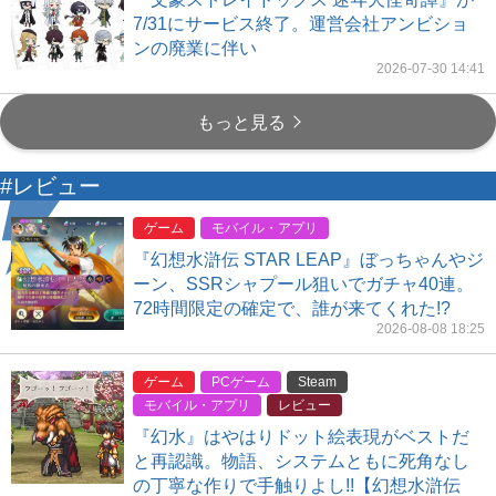
7/31にサービス終了。運営会社アンビショ
ンの廃業に伴い
2026-07-30 14:41
もっと見る
#レビュー
ゲーム
モバイル・アプリ
『幻想水滸伝 STAR LEAP』ぼっちゃんやジ
ーン、SSRシャプール狙いでガチャ40連。
72時間限定の確定で、誰が来てくれた!?
2026-08-08 18:25
ゲーム
PCゲーム
Steam
モバイル・アプリ
レビュー
『幻水』はやはりドット絵表現がベストだ
と再認識。物語、システムともに死角なし
の丁寧な作りで手触りよし!!【幻想水滸伝