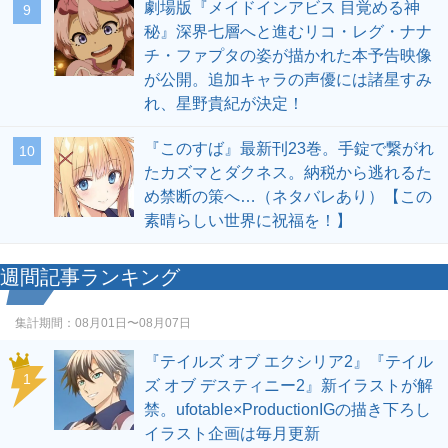
劇場版『メイドインアビス 目覚める神
9
秘』深界七層へと進むリコ・レグ・ナナ
チ・ファプタの姿が描かれた本予告映像
が公開。追加キャラの声優には諸星すみ
れ、星野貴紀が決定！
『このすば』最新刊23巻。手錠で繋がれ
10
たカズマとダクネス。納税から逃れるた
め禁断の策へ…（ネタバレあり）【この
素晴らしい世界に祝福を！】
週間記事ランキング
集計期間：
08月01日〜08月07日
『テイルズ オブ エクシリア2』『テイル
1
ズ オブ デスティニー2』新イラストが解
禁。ufotable×ProductionIGの描き下ろし
イラスト企画は毎月更新