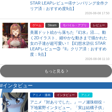
STAR LEAPレビュー④ナンバリング全作ク
リア済：おすすめ度9点】
2026-08-08 17:50
ゲーム
Steam
モバイル・アプリ
レビュー
美麗ドット絵から落ちた『幻水』沼…。動
く2Dイラスト、細やかな動きまで描かれた
女の子達が超可愛い！【幻想水滸伝 STAR
LEAPレビュー③『II』クリア済：おすすめ
度：9点】
2026-08-08 11:10
もっと見る
#インタビュー
アニメ・漫画
インタビュー
アニメ
アニメ『対ありでした。』一ノ瀬珠樹役・
下地紫野インタビュー。「実は結構子供」