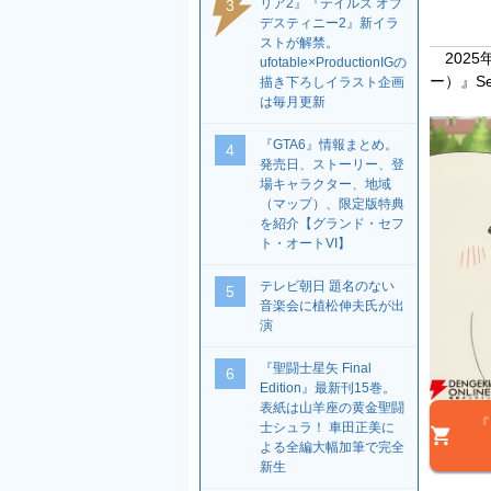
リア2』『テイルズ オブ
3
デスティニー2』新イラ
ストが解禁。
2025
ufotable×ProductionIGの
ー）』S
描き下ろしイラスト企画
は毎月更新
『GTA6』情報まとめ。
4
発売日、ストーリー、登
場キャラクター、地域
（マップ）、限定版特典
を紹介【グランド・セフ
ト・オートVI】
テレビ朝日 題名のない
5
音楽会に植松伸夫氏が出
演
『聖闘士星矢 Final
6
Edition』最新刊15巻。
表紙は山羊座の黄金聖闘
『
士シュラ！ 車田正美に
よる全編大幅加筆で完全
新生