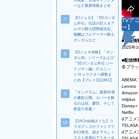
ム概要、登場キャラクタ
ーなど最新情報まとめ
【Gジェネ】『SDガンダ
7
TVア
ム外伝』伝説の巨人＆ア
ー】
ルガス騎士団開催決定。
報酬はフルアーマー騎士
ガンダムなど
■放送情
2025年
【Gジェネ攻略】『ガン
8
ダムW』シリーズおよび
■配信情
『SDガンダム外伝 ジー
各プラット
クジオン編』のユニッ
ト/キャラクター調整ま
ABEMA
とめ【プレイ日記#61】
Lemino
『キングダム』最新80巻
Amazon 
9
の書影公開。カバーを飾
milplus
るのは信、蒙恬、そして
Disn
鎧姿の羌瘣！
Netflix
dアニメ
【SAO×結城さくな】コ
10
TELASA
ラボグッズがファミマで
dアニメ
8/13発売。描き下ろしイ
ラスト使用のアクキー＆
TELA