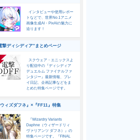
インタビューや使用レポー
トなどで、世界No.1アニメ
画像生成AI・PixAIの魅力に
迫ります！
電撃ディシディア”まとめページ
スクウェア・エニックスよ
り配信中の『ディシディア
デュエルム ファイナルファ
ンタジー』最新情報、プレ
イ日記、企画記事などをま
とめた特集ページです。
ウィズダフネ』×『FF11』特集
『Wizardry Variants
Daphne（ウィザードリィ
ヴァリアンツ ダフネ）』の
特集ページです。『FINAL