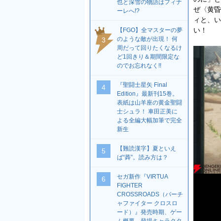
也と深雪の物語はフィナ
ぜ〈黄昏
ーレへ!?
ィと、い
い！
【FGO】全マスターの夢
のような敵が出現！ 何
3
周だって回りたくなるけ
ど1回きり＆期間限定な
のでお忘れなく!!
『聖闘士星矢 Final
4
Edition』最新刊15巻。
表紙は山羊座の黄金聖闘
士シュラ！ 車田正美に
よる全編大幅加筆で完全
新生
【難読漢字】夏といえ
5
ば“蕣”。読み方は？
セガ新作『VIRTUA
6
FIGHTER
CROSSROADS（バーチ
ャファイター クロスロ
ード）』発売時期、ゲー