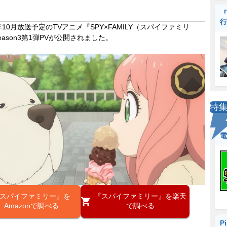
『
行
年10月放送予定のTVアニメ『SPY×FAMILY（スパイファミリ
eason3第1弾PVが公開されました。
特
電
スパイファミリー』を
『スパイファミリー』を楽天
Amazonで調べる
で調べる
P