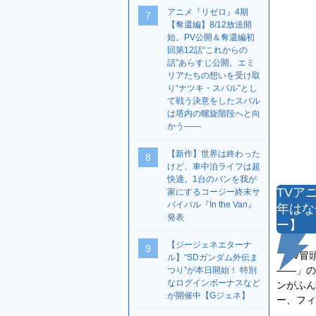
アニメ『リゼロ』4期
7
【奪還編】8/12放送開
始。PV公開＆奪還編初
回第12話“これからの
話”あらすじ公開。エミ
リアたちの想いを受け取
り“ナツキ・スバル”とし
て戦う決意をしたスバル
は塔内の螺旋階段へと向
かう――
【新作】世界は終わった
8
けど、車中泊ライフは超
快適。1台のバンを我が
TVアニ
家にするコージー終末サ
バイバル『In the Van』
年はな
発表
ー】
【ジージェネエターナ
9
PV冒
ル】“SDガンダム外伝ま
――」の
つり”が本日開始！ 特別
なログインボーナスなど
ンがふん
が開催中【Gジェネ】
ー、フィ