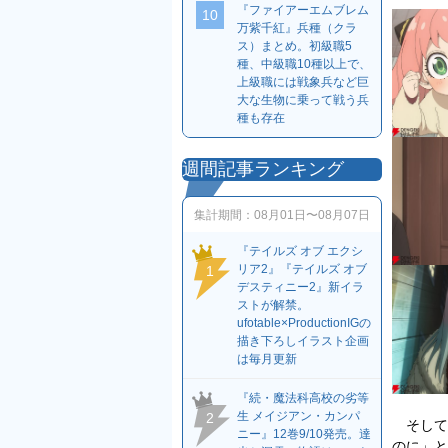
『ファイアーエムブレム
10
万紫千紅』兵種（クラ
ス）まとめ。初級職5
種、中級職10種以上で、
上級職には戦象兵など巨
大な生物に乗って戦う兵
種も存在
週間記事ランキング
集計期間：
08月01日〜08月07日
『テイルズ オブ エクシ
リア2』『テイルズ オブ
1
デスティニー2』新イラ
ストが解禁。
ufotable×ProductionIGの
描き下ろしイラスト企画
は毎月更新
『続・魔法科高校の劣等
生 メイジアン・カンパ
2
そして
ニー』12巻9/10発売。達
のに」と