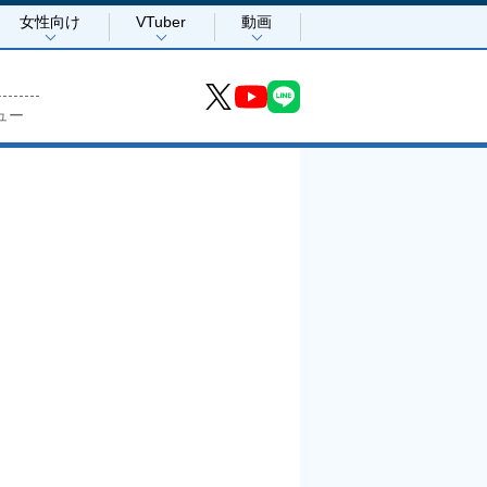
女性向け
VTuber
動画
ュー