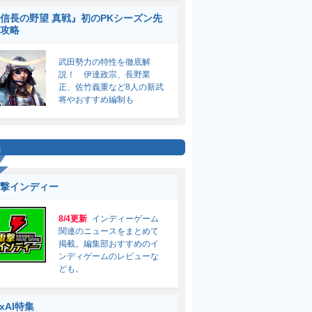
信長の野望 真戦』初のPKシーズン先
攻略
武田勢力の特性を徹底解
説！ 伊達政宗、長野業
正、佐竹義重など8人の新武
将やおすすめ編制も
集
撃インディー
8/4更新
インディーゲーム
関連のニュースをまとめて
掲載。編集部おすすめのイ
ンディゲームのレビューな
ども。
ixAI特集