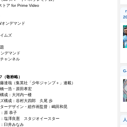
ア for Prime Video
『
2
Wオンデマンド
イムズ
題
Mオンデマンド
チャンネル
G
フ（敬称略）
藤達哉（集英社「少年ジャンプ＋」連載）
橋一浩・原田孝宏
構成：大河内一楼
ズ構成：谷村大四郎 久尾 歩
ターデザイン・総作画監督：嶋田和晃
計：原 恭子
定：塩澤良憲 スタジオイースター
人
督：臼井みなみ