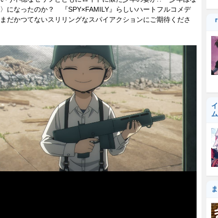
〉になったのか？ 『SPY×FAMILY』らしいハートフルコメデ
まだかつてないスリリングなスパイアクションにご期待くださ
『
イ
ム
ま