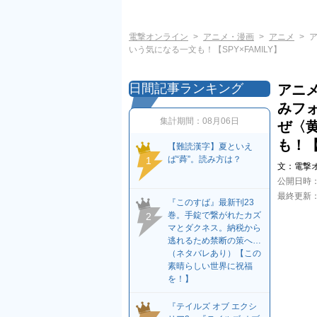
電撃オンライン
アニメ・漫画
アニメ
いう気になる一文も！【SPY×FAMILY】
日間記事ランキング
アニ
みフ
集計期間：
08月06日
ぜ〈
も！【
【難読漢字】夏といえ
ば“蕣”。読み方は？
1
文：
電撃
公開日時
最終更新
『このすば』最新刊23
巻。手錠で繋がれたカズ
2
マとダクネス。納税から
逃れるため禁断の策へ…
（ネタバレあり）【この
素晴らしい世界に祝福
を！】
『テイルズ オブ エクシ