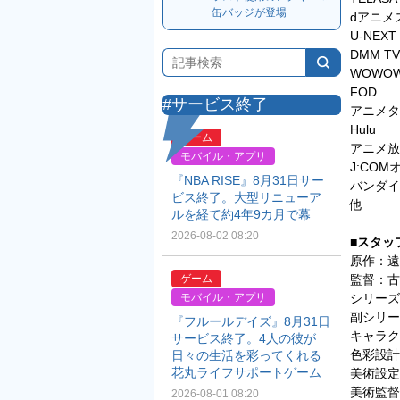
缶バッジが登場
dアニメスト
U-NEXT
DMM TV
WOWO
FOD
#サービス終了
アニメタ
Hulu
ゲーム
アニメ放
モバイル・アプリ
J:CO
『NBA RISE』8月31日サー
バンダイ
ビス終了。大型リニューア
他
ルを経て約4年9カ月で幕
2026-08-02 08:20
■スタッ
原作：遠
監督：古
ゲーム
シリーズ
モバイル・アプリ
副シリー
『フルールデイズ』8月31日
キャラク
サービス終了。4人の彼が
色彩設
日々の生活を彩ってくれる
花丸ライフサポートゲーム
美術設
美術監
2026-08-01 08:20