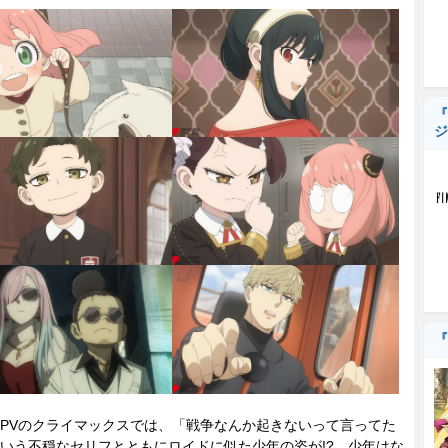
『
ジ
『
PVのクライマックスでは、「戦争なんか起きないって言ってた
いう不穏なセリフとともにロイドに似た少年の姿が!? 少年はな