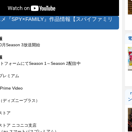
ニメ『SPY×FAMILY』作品情報【スパイファミリ
電
報
10月Season 3放送開始
報
フォームにてSeason 1～Season 2配信中
 プレミアム
Prime Video
『
ン
ey+（ディズニープラス）
ストア
ストア ニコニコ支店
SA（au スマートパスプレミアム）