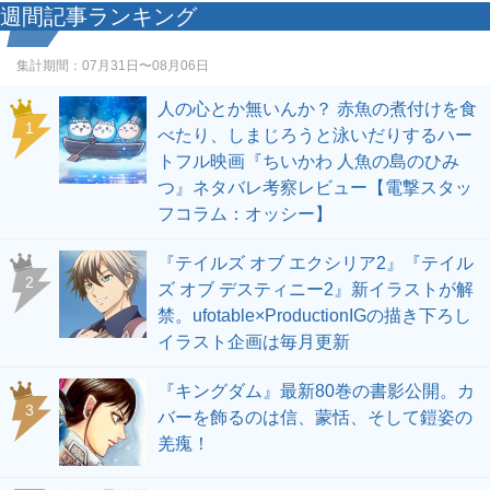
週間記事ランキング
集計期間：
07月31日〜08月06日
人の心とか無いんか？ 赤魚の煮付けを食
1
べたり、しまじろうと泳いだりするハー
トフル映画『ちいかわ 人魚の島のひみ
つ』ネタバレ考察レビュー【電撃スタッ
フコラム：オッシー】
『テイルズ オブ エクシリア2』『テイル
2
ズ オブ デスティニー2』新イラストが解
禁。ufotable×ProductionIGの描き下ろし
イラスト企画は毎月更新
『キングダム』最新80巻の書影公開。カ
3
バーを飾るのは信、蒙恬、そして鎧姿の
羌瘣！