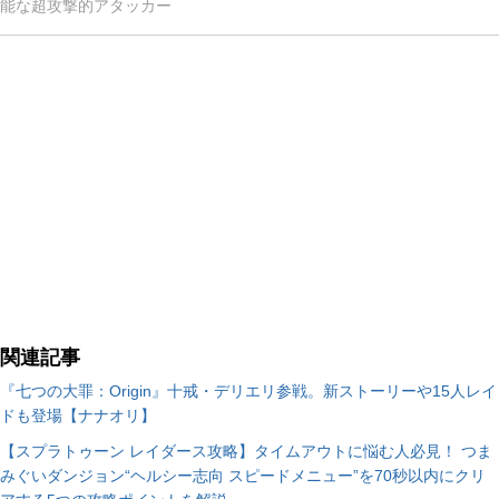
能な超攻撃的アタッカー
関連記事
『七つの大罪：Origin』十戒・デリエリ参戦。新ストーリーや15人レイ
ドも登場【ナナオリ】
【スプラトゥーン レイダース攻略】タイムアウトに悩む人必見！ つま
みぐいダンジョン“ヘルシー志向 スピードメニュー”を70秒以内にクリ