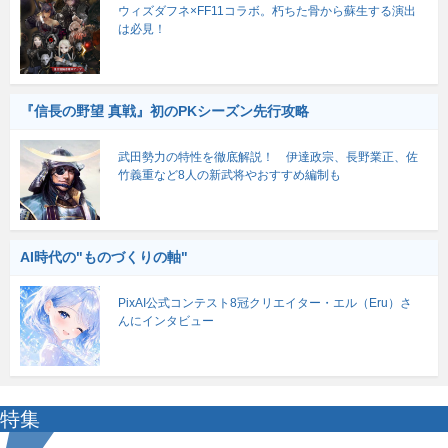
ウィズダフネ×FF11コラボ。朽ちた骨から蘇生する演出
は必見！
『信長の野望 真戦』初のPKシーズン先行攻略
武田勢力の特性を徹底解説！ 伊達政宗、長野業正、佐
竹義重など8人の新武将やおすすめ編制も
AI時代の"ものづくりの軸"
PixAI公式コンテスト8冠クリエイター・エル（Eru）さ
んにインタビュー
特集