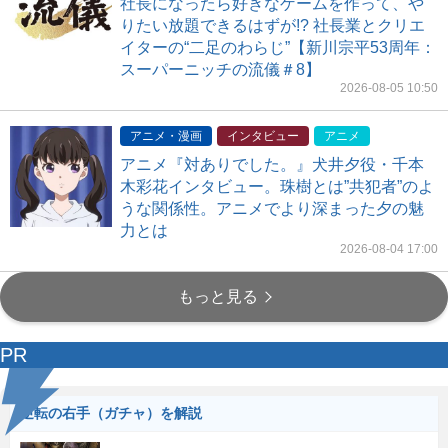
社長になったら好きなゲームを作って、や
りたい放題できるはずが!? 社長業とクリエ
イターの“二足のわらじ”【新川宗平53周年：
スーパーニッチの流儀＃8】
2026-08-05 10:50
アニメ・漫画
インタビュー
アニメ
アニメ『対ありでした。』犬井夕役・千本
木彩花インタビュー。珠樹とは”共犯者”のよ
うな関係性。アニメでより深まった夕の魅
力とは
2026-08-04 17:00
もっと見る
PR
逆転の右手（ガチャ）を解説