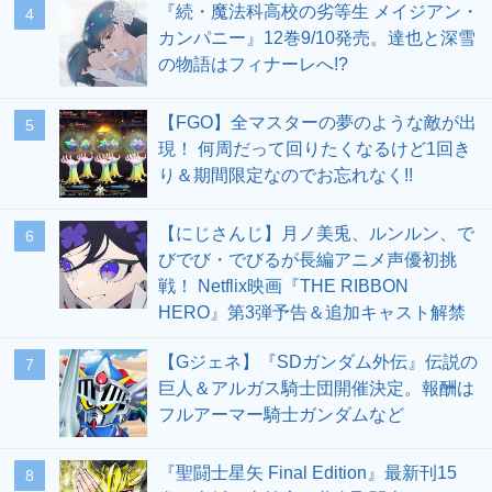
『続・魔法科高校の劣等生 メイジアン・
4
カンパニー』12巻9/10発売。達也と深雪
の物語はフィナーレへ!?
【FGO】全マスターの夢のような敵が出
5
現！ 何周だって回りたくなるけど1回き
り＆期間限定なのでお忘れなく!!
【にじさんじ】月ノ美兎、ルンルン、で
6
びでび・でびるが長編アニメ声優初挑
戦！ Netflix映画『THE RIBBON
HERO』第3弾予告＆追加キャスト解禁
【Gジェネ】『SDガンダム外伝』伝説の
7
巨人＆アルガス騎士団開催決定。報酬は
フルアーマー騎士ガンダムなど
『聖闘士星矢 Final Edition』最新刊15
8