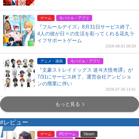
ゲーム
モバイル・アプリ
『フルールデイズ』8月31日サービス終了。
4人の彼が日々の生活を彩ってくれる花丸ラ
イフサポートゲーム
2026-08-01 08:20
アニメ・漫画
モバイル・アプリ
『文豪ストレイドッグス 迷ヰ犬怪奇譚』が
7/31にサービス終了。運営会社アンビショ
ンの廃業に伴い
2026-07-30 14:41
もっと見る
#レビュー
ゲーム
PCゲーム
Steam