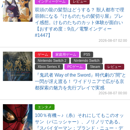
インディーゲーム
レビュー
双頭の龍の髪型はどうする？ 獣人都市で理
容師になる『けものたちの髪切り屋』プレ
イ感想。けものたちのカット体験が面白い
【おすすめ度：9点／電撃インディー
#1447】
2026-08-07 02:00
ゲーム
家庭用ゲーム
PS5
Nintendo Switch 2
Nintendo Switch
Xbox Series X
PCゲーム
Steam
レビュー
『鬼武者 Way of the Sword』時代劇の"間”と
一閃が冴え渡る！ ワイドリニアで広がる京
都探索の魅力を先行プレイで実感
2026-08-07 00:00
エンタメ
100％有機～♪（糸）それにしてもこのオッ
サン（パニッシャー）、ノリノリである。
『スパイダーマン：ブランド・ニュー・デ