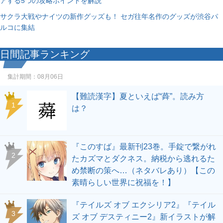
アする5つの攻略ポイントを解説
サクラ大戦やナイツの新作グッズも！ セガ往年名作のグッズが渋谷パ
ルコに集結
日間記事ランキング
集計期間：
08月06日
【難読漢字】夏といえば“蕣”。読み方
1
は？
『このすば』最新刊23巻。手錠で繋がれ
2
たカズマとダクネス。納税から逃れるた
め禁断の策へ…（ネタバレあり）【この
素晴らしい世界に祝福を！】
『テイルズ オブ エクシリア2』『テイル
3
ズ オブ デスティニー2』新イラストが解