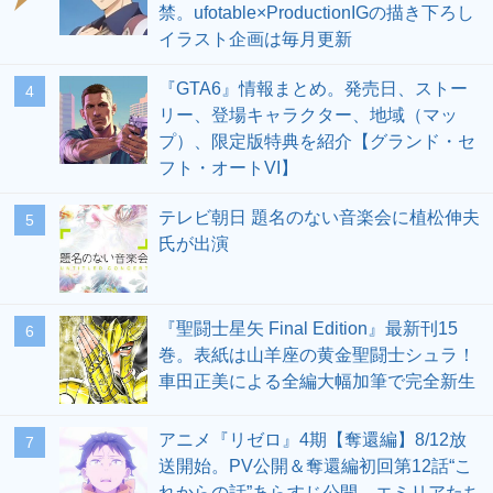
禁。ufotable×ProductionIGの描き下ろし
イラスト企画は毎月更新
『GTA6』情報まとめ。発売日、ストー
4
リー、登場キャラクター、地域（マッ
プ）、限定版特典を紹介【グランド・セ
フト・オートVI】
テレビ朝日 題名のない音楽会に植松伸夫
5
氏が出演
『聖闘士星矢 Final Edition』最新刊15
6
巻。表紙は山羊座の黄金聖闘士シュラ！
車田正美による全編大幅加筆で完全新生
アニメ『リゼロ』4期【奪還編】8/12放
7
送開始。PV公開＆奪還編初回第12話“こ
れからの話”あらすじ公開。エミリアたち