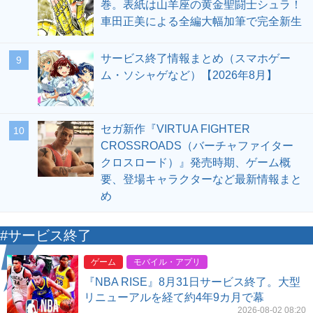
巻。表紙は山羊座の黄金聖闘士シュラ！
車田正美による全編大幅加筆で完全新生
サービス終了情報まとめ（スマホゲー
9
ム・ソシャゲなど）【2026年8月】
セガ新作『VIRTUA FIGHTER
10
CROSSROADS（バーチャファイター
クロスロード）』発売時期、ゲーム概
要、登場キャラクターなど最新情報まと
め
#サービス終了
ゲーム
モバイル・アプリ
『NBA RISE』8月31日サービス終了。大型
リニューアルを経て約4年9カ月で幕
2026-08-02 08:20