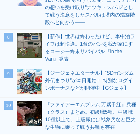
の想いを受け取り“ナツキ・スバル”とし
て戦う決意をしたスバルは塔内の螺旋階
段へと向かう――
【新作】世界は終わったけど、車中泊ラ
8
イフは超快適。1台のバンを我が家にす
るコージー終末サバイバル『In the
Van』発表
【ジージェネエターナル】“SDガンダム
9
外伝まつり”が本日開始！ 特別なログイ
ンボーナスなどが開催中【Gジェネ】
『ファイアーエムブレム 万紫千紅』兵種
10
（クラス）まとめ。初級職5種、中級職
10種以上で、上級職には戦象兵など巨大
な生物に乗って戦う兵種も存在