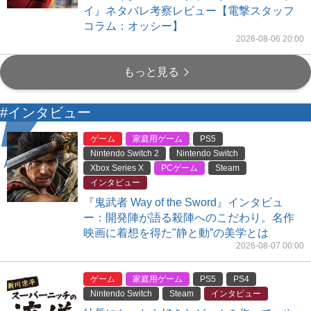
イ』ネタバレ考察レビュー【電撃スタッフ
コラム：オッシー】
2026-08-06 20:00
もっと見る
#インタビュー
ゲーム
家庭用ゲーム
PS5
Nintendo Switch 2
Nintendo Switch
Xbox Series X
PCゲーム
Steam
インタビュー
『鬼武者 Way of the Sword』インタビュ
ー：開発陣が語る殺陣へのこだわり。名作
映画に着想を得た"静と動”の美学とは
2026-08-07 00:00
ゲーム
家庭用ゲーム
PS5
PS4
Nintendo Switch
Steam
インタビュー