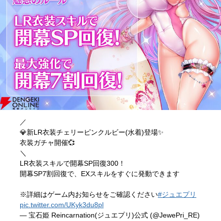
／
💎新LR衣装チェリーピンクルビー(水着)登場✨
衣装ガチャ開催💞
＼
LR衣装スキルで開幕SP回復300！
開幕SP7割回復で、EXスキルをすぐに発動できます
※詳細はゲーム内お知らせをご確認ください
#ジュエプリ
pic.twitter.com/UKyk3du8pl
— 宝石姫 Reincarnation(ジュエプリ)公式 (@JewePri_RE)