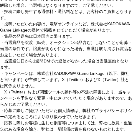
解除した場合、当選権はなくなりますので、ご了承ください。
・投稿に際し発生する通信料・通話料などは、お客様のご負担となりま
す。
・投稿いただいた内容は、電撃オンラインなど、株式会社KADOKAWA
Game Linkageの媒体で掲載させていただく場合があります。
・賞品の発送先は日本国内に限ります。
・当選賞品を譲渡（転売、オークション出品含む）しないことが応募・
当選の条件です。譲渡が明らかになった場合、当選は取り消され賞品を
お返しいただく場合があります。
・当選通知日から1週間DMでの返信がなかった場合は当選無効となり
ます。
・キャンペーンは、株式会社KADOKAWA Game Linkage（以下、弊社
と言います）が主催しています。X（Twitter）およびX（Twitter）社と
は関係ありません。
・X（Twitter）および関連ツールの動作等の不測の障害により、当キャ
ンペーンを予告なく変更・中止させていただく場合がありますので、あ
らかじめご了承ください。
・応募に際しご提供いただいた個人情報は、弊社のプライバシーポリシ
ーの定めるところにより取り扱わせていただきます。
・応募に際しお客様に生じた損害等につきましては、弊社に故意・重過
失のある場合を除き、弊社は一切賠償の責を負わないものとします。