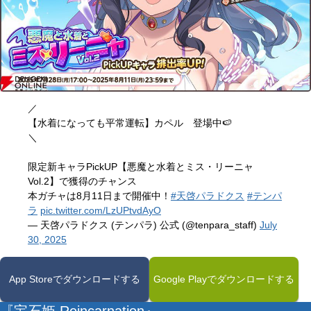
／
【水着になっても平常運転】カペル 登場中🍉
＼
限定新キャラPickUP【悪魔と水着とミス・リーニャ
Vol.2】で獲得のチャンス
本ガチャは8月11日まで開催中！
#天啓パラドクス
#テンパ
ラ
pic.twitter.com/LzUPtvdAyO
— 天啓パラドクス (テンパラ) 公式 (@tenpara_staff)
July
30, 2025
App Storeでダウンロードする
Google Playでダウンロードする