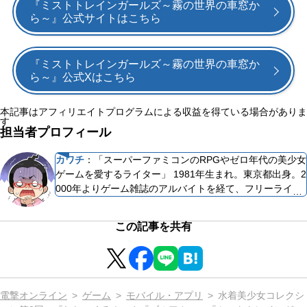
『ミストトレインガールズ～霧の世界の車窓か
ら～』公式サイトはこちら
『ミストトレインガールズ～霧の世界の車窓か
ら～』公式Xはこちら
本記事はアフィリエイトプログラムによる収益を得ている場合がありま
す
担当者プロフィール
カワチ
：
「スーパーファミコンのRPGやゼロ年代の美少女
ゲームを愛するライター」 1981年生まれ。東京都出身。2
000年よりゲーム雑誌のアルバイトを経て、フリーライタ
ーとしての活動を開始する。執筆実績は『レイジングルー
プ完全読本』（ホビージャパン）や『CHAOS;CHILD 公式
この記事を共有
資料集 Here Without You』（KADOKAWA）など多数。 ア
ドベンチャーゲームやRPGなどのジャンルを好み、オール
タイムベストは『東京魔人學園剣風帖』。ほかに思い入れ
のあるゲームは『かまいたちの夜』『月姫』『CROSS†C
HANNEL』など。ゲーム歴：37年。知識：スーパーファミ
電撃オンライン
ゲーム
モバイル・アプリ
水着美少女コレクシ
コン時代のRPGやゼロ年代美少女ゲームへの造詣が深い。