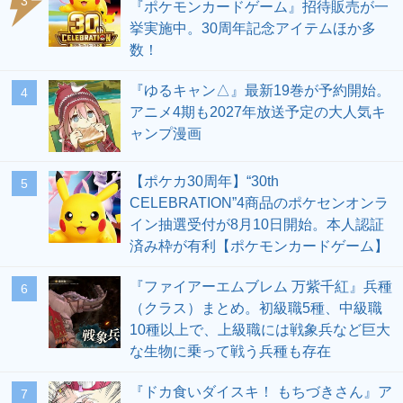
3
『ポケモンカードゲーム』招待販売が一
挙実施中。30周年記念アイテムほか多
数！
『ゆるキャン△』最新19巻が予約開始。
4
アニメ4期も2027年放送予定の大人気キ
ャンプ漫画
【ポケカ30周年】“30th
5
CELEBRATION”4商品のポケセンオンラ
イン抽選受付が8月10日開始。本人認証
済み枠が有利【ポケモンカードゲーム】
『ファイアーエムブレム 万紫千紅』兵種
6
（クラス）まとめ。初級職5種、中級職
10種以上で、上級職には戦象兵など巨大
な生物に乗って戦う兵種も存在
『ドカ食いダイスキ！ もちづきさん』ア
7