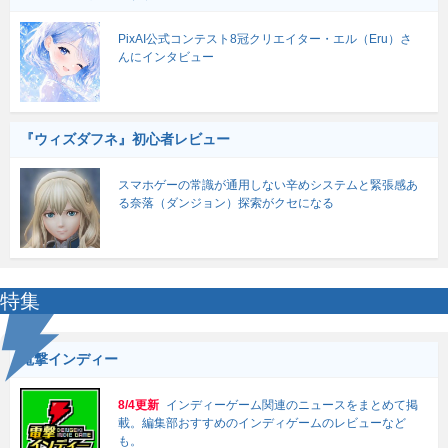
PixAI公式コンテスト8冠クリエイター・エル（Eru）さ
んにインタビュー
『ウィズダフネ』初心者レビュー
スマホゲーの常識が通用しない辛めシステムと緊張感あ
る奈落（ダンジョン）探索がクセになる
特集
電撃インディー
8/4更新
インディーゲーム関連のニュースをまとめて掲
載。編集部おすすめのインディゲームのレビューなど
も。