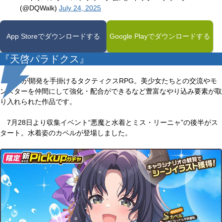
(@DQWalk)
July 24, 2025
App Storeでダウンロードする
Google Playでダウンロードする
『天啓パラドクス』
KMSが開発を手掛けるタクティクスRPG。美少女たちとの交流やモ
ンスターを仲間にして強化・配合ができるなど豊富なやり込み要素が取
り入れられた作品です。
7月28日より収集イベント“悪魔と水着とミス・リーニャ”の後半がス
タート。水着姿のカペルが登場しました。