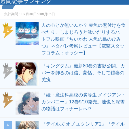
週間記事ランキング
集計期間：
07月30日〜08月05日
人の心とか無いんか？ 赤魚の煮付けを食
1
べたり、しまじろうと泳いだりするハー
トフル映画『ちいかわ 人魚の島のひみ
つ』ネタバレ考察レビュー【電撃スタッ
フコラム：オッシー】
『キングダム』最新80巻の書影公開。カ
2
バーを飾るのは信、蒙恬、そして鎧姿の
羌瘣！
『続・魔法科高校の劣等生 メイジアン・
3
カンパニー』12巻9/10発売。達也と深雪
の物語はフィナーレへ!?
『テイルズ オブ エクシリア2』『テイル
4