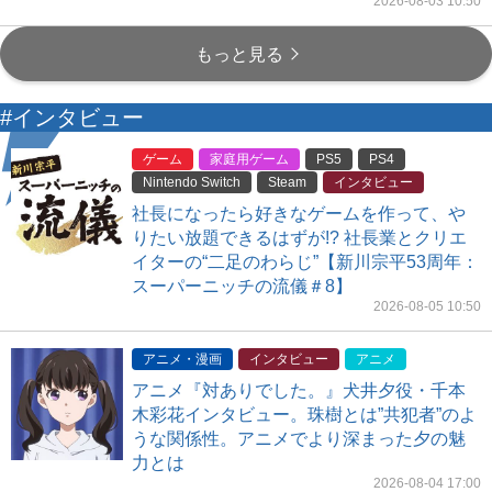
2026-08-03 10:50
もっと見る
#インタビュー
ゲーム
家庭用ゲーム
PS5
PS4
Nintendo Switch
Steam
インタビュー
社長になったら好きなゲームを作って、や
りたい放題できるはずが!? 社長業とクリエ
イターの“二足のわらじ”【新川宗平53周年：
スーパーニッチの流儀＃8】
2026-08-05 10:50
アニメ・漫画
インタビュー
アニメ
アニメ『対ありでした。』犬井夕役・千本
木彩花インタビュー。珠樹とは”共犯者”のよ
うな関係性。アニメでより深まった夕の魅
力とは
2026-08-04 17:00