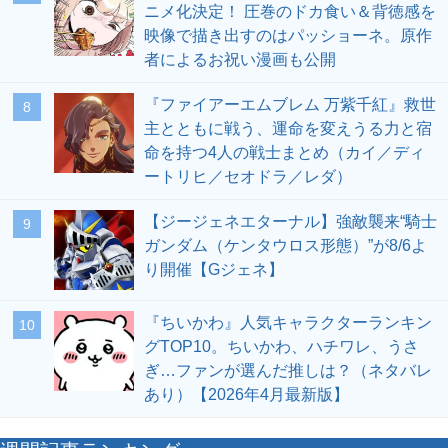
ニメ化決定！ 圧巻のドカ食い＆背徳感を
映像で描き出すのはパッショーネ。原作
者によるお祝い漫画も公開
『ファイアーエムブレム 万紫千紅』救世
8
主とともに戦う、運命を変えうる力と宿
命を持つ4人の戦士まとめ（カイ／ディ
ートリヒ／セオドラ／レダ）
【ジージェネエターナル】強敵襲来“騎士
9
ガンダム（ケンタウロス形態）”が8/6よ
り開催【Gジェネ】
『ちいかわ』人気キャラクターランキン
10
グTOP10。ちいかわ、ハチワレ、うさ
ぎ…ファンが選んだ推しは？（ネタバレ
あり）【2026年4月最新版】