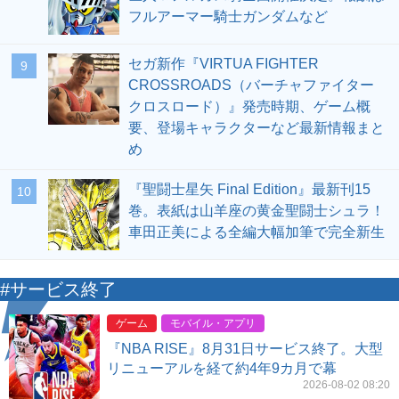
フルアーマー騎士ガンダムなど
セガ新作『VIRTUA FIGHTER
9
CROSSROADS（バーチャファイター
クロスロード）』発売時期、ゲーム概
要、登場キャラクターなど最新情報まと
め
『聖闘士星矢 Final Edition』最新刊15
10
巻。表紙は山羊座の黄金聖闘士シュラ！
車田正美による全編大幅加筆で完全新生
#サービス終了
ゲーム
モバイル・アプリ
『NBA RISE』8月31日サービス終了。大型
リニューアルを経て約4年9カ月で幕
2026-08-02 08:20