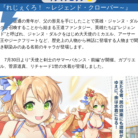
『れじぇくろ！ ～レジェンド・クローバー～』
ごく普通の青年が、父の形見を手にしたことで英雄・ジャンヌ・ダル
クを召喚することから始まる王道ファンタジー。英雄たちは“レジェン
ド”と呼ばれ、ジャンヌ・ダルクをはじめ大天使のミカエル、アーサー
王やジークフリートなど、歴史上の人物から神話に登場する人物まで聞
き馴染みのある名前のキャラが登場します。
7月30日より“天使と剣士のサマーバカンス・前編”が開催。ガブリエ
ル、菅原道真、リチャード1世の水着が登場しました。