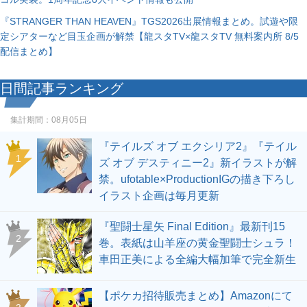
『STRANGER THAN HEAVEN』TGS2026出展情報まとめ。試遊や限
定シアターなど目玉企画が解禁【龍スタTV×龍スタTV 無料案内所 8/5
配信まとめ】
日間記事ランキング
集計期間：
08月05日
『テイルズ オブ エクシリア2』『テイル
1
ズ オブ デスティニー2』新イラストが解
禁。ufotable×ProductionIGの描き下ろし
イラスト企画は毎月更新
『聖闘士星矢 Final Edition』最新刊15
2
巻。表紙は山羊座の黄金聖闘士シュラ！
車田正美による全編大幅加筆で完全新生
【ポケカ招待販売まとめ】Amazonにて