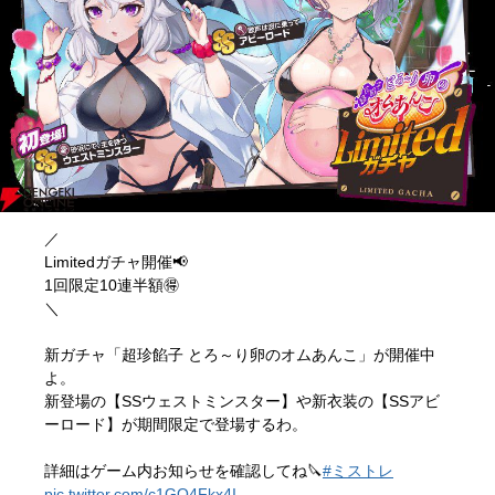
／
Limitedガチャ開催📢
1回限定10連半額🉐
＼
新ガチャ「超珍餡子 とろ～り卵のオムあんこ」が開催中
よ。
新登場の【SSウェストミンスター】や新衣装の【SSアビ
ーロード】が期間限定で登場するわ。
詳細はゲーム内お知らせを確認してね🔪
#ミストレ
pic.twitter.com/c1GO4Fkx4I