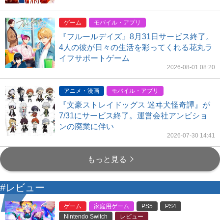
ゲーム
モバイル・アプリ
『フルールデイズ』8月31日サービス終了。
4人の彼が日々の生活を彩ってくれる花丸ラ
イフサポートゲーム
2026-08-01 08:20
アニメ・漫画
モバイル・アプリ
『文豪ストレイドッグス 迷ヰ犬怪奇譚』が
7/31にサービス終了。運営会社アンビショ
ンの廃業に伴い
2026-07-30 14:41
もっと見る
#レビュー
ゲーム
家庭用ゲーム
PS5
PS4
Nintendo Switch
レビュー