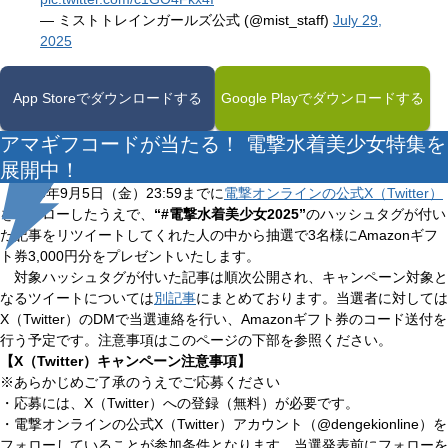
— ミストトレインガールズ公式 (@mist_staff)
July 29,
2025
App Storeでダウンロードする
Google Playでダウンロードする
アマギフコードが当たる！ 電撃水着美少女特集を
展開中！
2025年9月5日（金）23:59までに
電撃オンラインの公式X（Twitter）
をフォローしたうえで、
“#電撃水着美少女2025”
のハッシュタグが付い
た記事をリツイートしてくれた人の中から抽選で3名様にAmazonギフ
ト券3,000円分をプレゼントいたします。
対象ハッシュタグが付いた記事は順次公開され、キャンペーン対象と
なるツイートについては
別記事
にまとめております。当選者に対しては
X（Twitter）のDMで当選連絡を行い、Amazonギフト券のコード送付を
行う予定です。注意事項はこのページの下部を参照ください。
【X（Twitter）キャンペーン注意事項】
※あらかじめご了承のうえでご応募ください
・応募には、X（Twitter）への登録（無料）が必要です。
・電撃オンラインの公式X（Twitter）アカウント（@dengekionline）を
フォローしていることが参加条件となります。当選発表前にフォローを