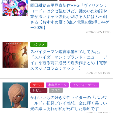
岡田耕始＆里見直新作RPG『ヴィリオン：
コード』はクセ強だけど、謎めいた物語や
業が深いキャラ強化が刺さる人にはぶっ刺
さる【おすすめ度：8点／電撃の激押し神ゲ
ー2026】
2026-08-05 12:00
エンタメ
スパイダーマン鑑賞準備RTAしてみた。
『スパイダーマン：ブランド・ニュー・デ
イ』を観る前に必見の過去作まとめ【電撃
スタッフコラム：オッシー】
2026-08-04 19:07
ゲーム
家庭用ゲーム
インディーゲーム
レビュー
ブログ
かわいいもの好き女性ライターの『パルワ
ールド』初見プレイ感想。空に輝く美しい
光の線…あれが私が死亡した場所です