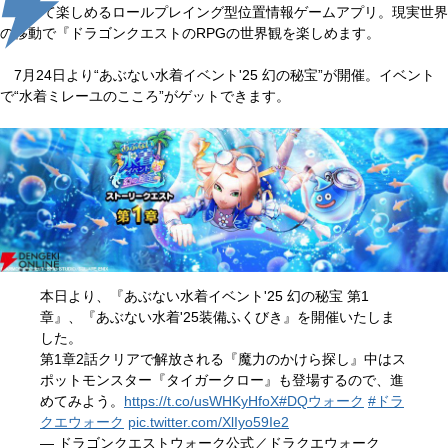
歩いて楽しめるロールプレイング型位置情報ゲームアプリ。現実世界
の移動で『ドラゴンクエストのRPGの世界観を楽しめます。
7月24日より“あぶない水着イベント'25 幻の秘宝”が開催。イベント
で“水着ミレーユのこころ”がゲットできます。
本日より、『あぶない水着イベント'25 幻の秘宝 第1
章』、『あぶない水着'25装備ふくびき』を開催いたしま
した。
第1章2話クリアで解放される『魔力のかけら探し』中はス
ポットモンスター『タイガークロー』も登場するので、進
めてみよう。
https://t.co/usWHKyHfoX
#DQウォーク
#ドラ
クエウォーク
pic.twitter.com/XlIyo59Ie2
— ドラゴンクエストウォーク公式／ドラクエウォーク