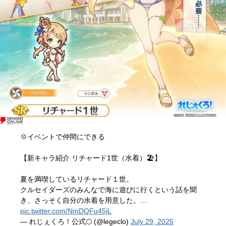
💠イベントで仲間にできる
【新キャラ紹介 リチャード1世（水着）🏖️】
夏を満喫しているリチャード１世。
クルセイダーズのみんなで海に遊びに行くという話を聞
き、さっそく自分の水着を用意した。…
pic.twitter.com/NmDQFu45jL
— れじぇくろ！公式🌕 (@legeclo)
July 29, 2025