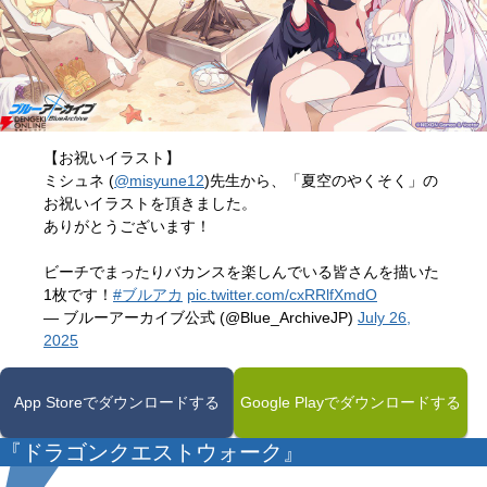
【お祝いイラスト】
ミシュネ (
@misyune12
)先生から、「夏空のやくそく」の
お祝いイラストを頂きました。
ありがとうございます！
ビーチでまったりバカンスを楽しんでいる皆さんを描いた
1枚です！
#ブルアカ
pic.twitter.com/cxRRlfXmdO
— ブルーアーカイブ公式 (@Blue_ArchiveJP)
July 26,
2025
App Storeでダウンロードする
Google Playでダウンロードする
『ドラゴンクエストウォーク』