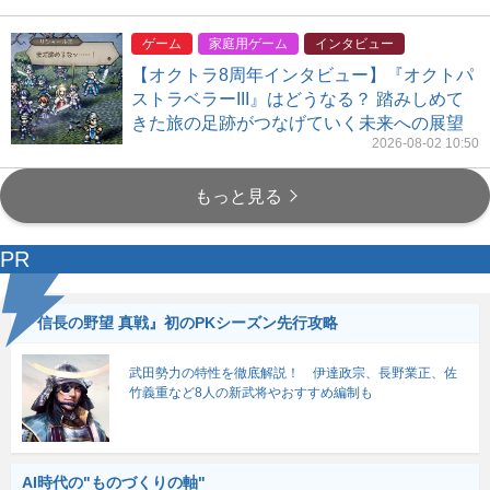
ゲーム
家庭用ゲーム
インタビュー
【オクトラ8周年インタビュー】『オクトパ
ストラベラーIII』はどうなる？ 踏みしめて
きた旅の足跡がつなげていく未来への展望
2026-08-02 10:50
もっと見る
PR
『信長の野望 真戦』初のPKシーズン先行攻略
武田勢力の特性を徹底解説！ 伊達政宗、長野業正、佐
竹義重など8人の新武将やおすすめ編制も
AI時代の"ものづくりの軸"