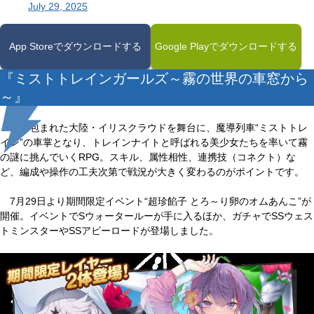
July 29, 2025
App Storeでダウンロードする
Google Playでダウンロードする
『ミストトレインガールズ～霧の世界の車窓から
～』
霧に包まれた大陸・イリスクラウドを舞台に、魔導列車“ミストトレ
イン”の車掌となり、トレインナイトと呼ばれる美少女たちを率いて霧
の謎に挑んでいくRPG。スキル、属性相性、連携技（コネクト）な
ど、編成や操作の工夫次第で戦況が大きく変わるのがポイントです。
7月29日より期間限定イベント“超珍餡子 とろ～り卵のオムあんこ”が
開催。イベントでSウォータールーが手に入るほか、ガチャでSSウェス
トミンスターやSSアビーロードが登場しました。