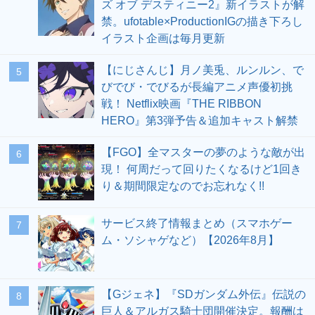
ズ オブ デスティニー2』新イラストが解
禁。ufotable×ProductionIGの描き下ろし
イラスト企画は毎月更新
【にじさんじ】月ノ美兎、ルンルン、で
5
びでび・でびるが長編アニメ声優初挑
戦！ Netflix映画『THE RIBBON
HERO』第3弾予告＆追加キャスト解禁
【FGO】全マスターの夢のような敵が出
6
現！ 何周だって回りたくなるけど1回き
り＆期間限定なのでお忘れなく!!
サービス終了情報まとめ（スマホゲー
7
ム・ソシャゲなど）【2026年8月】
【Gジェネ】『SDガンダム外伝』伝説の
8
巨人＆アルガス騎士団開催決定。報酬は