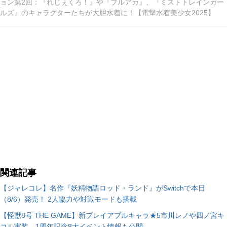
ョン第2回：『れじぇくろ！』や『ブルアカ』、『ミストトレインガー
ルズ』のキャラクターたちが大胆水着に！【電撃水着美少女2025】
関連記事
【ジャレコレ】名作『妖精物語ロッド・ランド』がSwitchで本日
（8/6）発売！ 2人協力や対戦モードも搭載
【怪獣8号 THE GAME】新プレイアブルキャラ★5市川レノや四ノ宮キ
コル実装。1周年記念8大イベント情報も公開