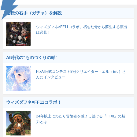
逆転の右手（ガチャ）を解説
ウィズダフネ×FF11コラボ。朽ちた骨から蘇生する演出
は必見！
AI時代の"ものづくりの軸"
PixAI公式コンテスト8冠クリエイター・エル（Eru）さ
んにインタビュー
ウィズダフネ×FF11コラボ！
24年以上にわたり冒険者を魅了し続ける『FFXI』の魅
力とは