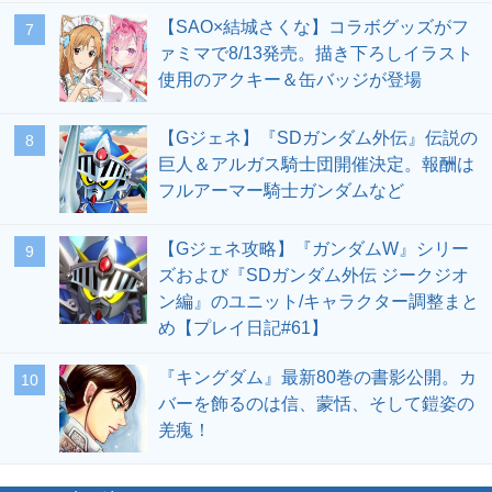
【SAO×結城さくな】コラボグッズがフ
7
ァミマで8/13発売。描き下ろしイラスト
使用のアクキー＆缶バッジが登場
【Gジェネ】『SDガンダム外伝』伝説の
8
巨人＆アルガス騎士団開催決定。報酬は
フルアーマー騎士ガンダムなど
【Gジェネ攻略】『ガンダムW』シリー
9
ズおよび『SDガンダム外伝 ジークジオ
ン編』のユニット/キャラクター調整まと
め【プレイ日記#61】
『キングダム』最新80巻の書影公開。カ
10
バーを飾るのは信、蒙恬、そして鎧姿の
羌瘣！