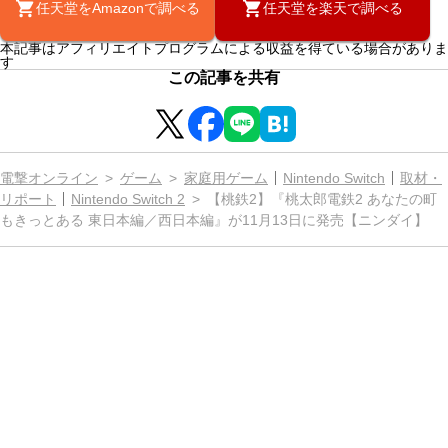
任天堂をAmazonで調べる
任天堂を楽天で調べる
本記事はアフィリエイトプログラムによる収益を得ている場合がありま
す
この記事を共有
電撃オンライン
ゲーム
家庭用ゲーム
Nintendo Switch
取材・
リポート
Nintendo Switch 2
【桃鉄2】『桃太郎電鉄2 あなたの町
もきっとある 東日本編／西日本編』が11月13日に発売【ニンダイ】