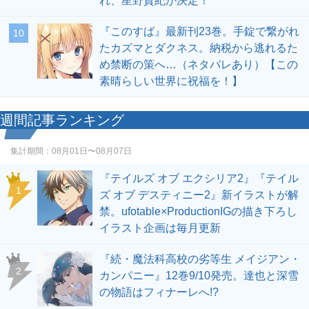
れ、星野貴紀が決定！
『このすば』最新刊23巻。手錠で繋がれ
10
たカズマとダクネス。納税から逃れるた
め禁断の策へ…（ネタバレあり）【この
素晴らしい世界に祝福を！】
週間記事ランキング
集計期間：
08月01日〜08月07日
『テイルズ オブ エクシリア2』『テイル
1
ズ オブ デスティニー2』新イラストが解
禁。ufotable×ProductionIGの描き下ろし
イラスト企画は毎月更新
『続・魔法科高校の劣等生 メイジアン・
2
カンパニー』12巻9/10発売。達也と深雪
の物語はフィナーレへ!?