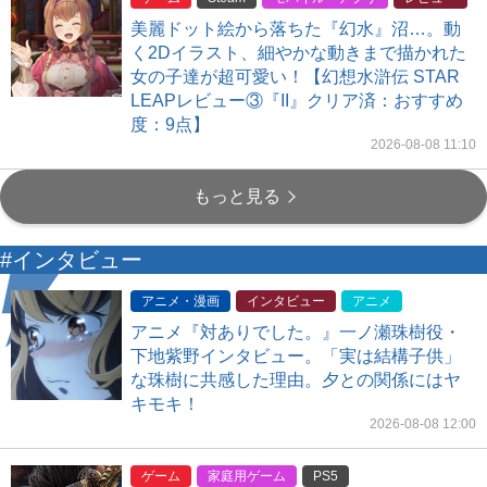
美麗ドット絵から落ちた『幻水』沼…。動
く2Dイラスト、細やかな動きまで描かれた
女の子達が超可愛い！【幻想水滸伝 STAR
LEAPレビュー③『II』クリア済：おすすめ
度：9点】
2026-08-08 11:10
もっと見る
#インタビュー
アニメ・漫画
インタビュー
アニメ
アニメ『対ありでした。』一ノ瀬珠樹役・
下地紫野インタビュー。「実は結構子供」
な珠樹に共感した理由。夕との関係にはヤ
キモキ！
2026-08-08 12:00
ゲーム
家庭用ゲーム
PS5