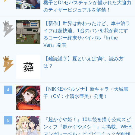
機子とDr.セバスチャンが描かれた大迫力
のティザービジュアルを解禁！
【新作】世界は終わったけど、車中泊ラ
2
イフは超快適。1台のバンを我が家にす
るコージー終末サバイバル『In the
Van』発表
【難読漢字】夏といえば“蕣”。読み方
3
は？
【NIKKE×ペルソナ】新キャラ・天城雪
4
子（CV：小清水亜美）公開！
『超かぐや姫！』10年後を描く公式スピ
5
ンオフ『超かぐやメシ！』も掲載。WEB
マンガレーベル・ビビビコミックが創刊