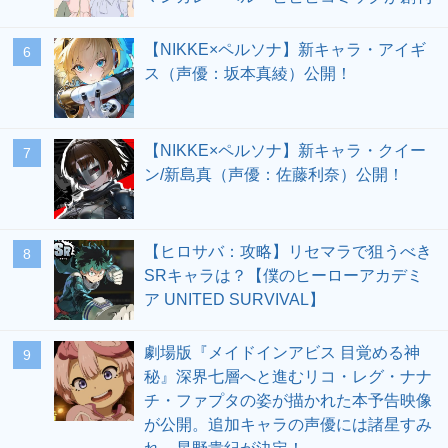
【NIKKE×ペルソナ】新キャラ・アイギ
6
ス（声優：坂本真綾）公開！
【NIKKE×ペルソナ】新キャラ・クイー
7
ン/新島真（声優：佐藤利奈）公開！
【ヒロサバ：攻略】リセマラで狙うべき
8
SRキャラは？【僕のヒーローアカデミ
ア UNITED SURVIVAL】
劇場版『メイドインアビス 目覚める神
9
秘』深界七層へと進むリコ・レグ・ナナ
チ・ファプタの姿が描かれた本予告映像
が公開。追加キャラの声優には諸星すみ