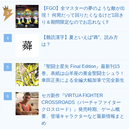
【FGO】全マスターの夢のような敵が出
3
現！ 何周だって回りたくなるけど1回き
り＆期間限定なのでお忘れなく!!
【難読漢字】夏といえば“蕣”。読み方
4
は？
『聖闘士星矢 Final Edition』最新刊15
5
巻。表紙は山羊座の黄金聖闘士シュラ！
車田正美による全編大幅加筆で完全新生
セガ新作『VIRTUA FIGHTER
6
CROSSROADS（バーチャファイター
クロスロード）』発売時期、ゲーム概
要、登場キャラクターなど最新情報まと
め