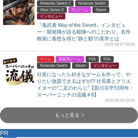
Nintendo Switch 2
Nintendo Switch
Xbox Series X
PCゲーム
Steam
インタビュー
『鬼武者 Way of the Sword』インタビュ
ー：開発陣が語る殺陣へのこだわり。名作
映画に着想を得た"静と動”の美学とは
2026-08-07 00:00
ゲーム
家庭用ゲーム
PS5
PS4
Nintendo Switch
Steam
インタビュー
社長になったら好きなゲームを作って、や
りたい放題できるはずが!? 社長業とクリエ
イターの“二足のわらじ”【新川宗平53周年：
スーパーニッチの流儀＃8】
2026-08-05 10:50
もっと見る
PR