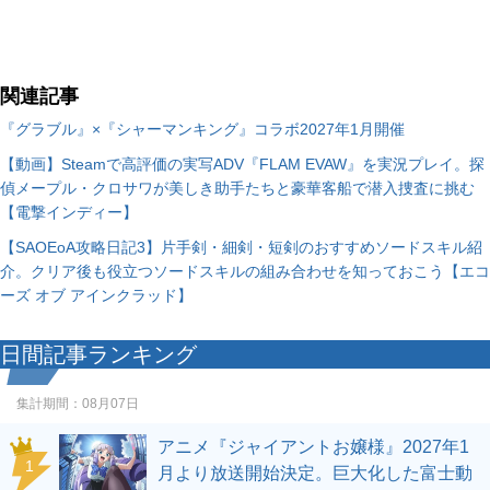
関連記事
『グラブル』×『シャーマンキング』コラボ2027年1月開催
【動画】Steamで高評価の実写ADV『FLAM EVAW』を実況プレイ。探
偵メープル・クロサワが美しき助手たちと豪華客船で潜入捜査に挑む
【電撃インディー】
【SAOEoA攻略日記3】片手剣・細剣・短剣のおすすめソードスキル紹
介。クリア後も役立つソードスキルの組み合わせを知っておこう【エコ
ーズ オブ アインクラッド】
日間記事ランキング
集計期間：
08月07日
アニメ『ジャイアントお嬢様』2027年1
1
月より放送開始決定。巨大化した富士動