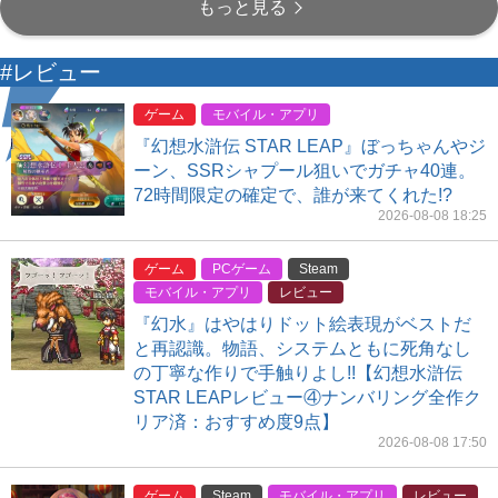
もっと見る
#レビュー
ゲーム
モバイル・アプリ
『幻想水滸伝 STAR LEAP』ぼっちゃんやジ
ーン、SSRシャプール狙いでガチャ40連。
72時間限定の確定で、誰が来てくれた!?
2026-08-08 18:25
ゲーム
PCゲーム
Steam
モバイル・アプリ
レビュー
『幻水』はやはりドット絵表現がベストだ
と再認識。物語、システムともに死角なし
の丁寧な作りで手触りよし!!【幻想水滸伝
STAR LEAPレビュー④ナンバリング全作ク
リア済：おすすめ度9点】
2026-08-08 17:50
ゲーム
Steam
モバイル・アプリ
レビュー