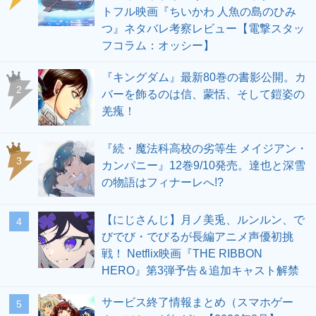
トフル映画『ちいかわ 人魚の島のひみ
つ』ネタバレ考察レビュー【電撃スタッ
フコラム：オッシー】
『キングダム』最新80巻の書影公開。カ
2
バーを飾るのは信、蒙恬、そして鎧姿の
羌瘣！
『続・魔法科高校の劣等生 メイジアン・
3
カンパニー』12巻9/10発売。達也と深雪
の物語はフィナーレへ!?
【にじさんじ】月ノ美兎、ルンルン、で
4
びでび・でびるが長編アニメ声優初挑
戦！ Netflix映画『THE RIBBON
HERO』第3弾予告＆追加キャスト解禁
サービス終了情報まとめ（スマホゲー
5