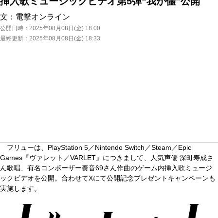
挿入歌ミュージックビデオ第5弾“我が儘”公開
文：
電撃オンライン
公開日時：
2025年08月08日(金) 18:00
最終更新：
2025年08月08日(金) 18:33
フリューは、PlayStation 5／Nintendo Switch／Steam／Epic
Games『ヴァレット／VARLET』につきまして、人気声優 深町寿成さ
ん歌唱、有名コンポーザー奏音69さん作曲のゲーム内挿入歌ミュージ
ックビデオを公開。合わせてXにて公開記念プレゼントキャンペーンも
実施します。