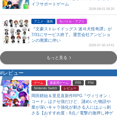
イフサポートゲーム
2026-08-01 08:20
アニメ・漫画
モバイル・アプリ
『文豪ストレイドッグス 迷ヰ犬怪奇譚』が
7/31にサービス終了。運営会社アンビショ
ンの廃業に伴い
2026-07-30 14:41
もっと見る
#レビュー
ゲーム
家庭用ゲーム
PS5
PS4
Nintendo Switch
レビュー
岡田耕始＆里見直新作RPG『ヴィリオン：
コード』はクセ強だけど、謎めいた物語や
業が深いキャラ強化が刺さる人にはぶっ刺
さる【おすすめ度：8点／電撃の激押し神ゲ