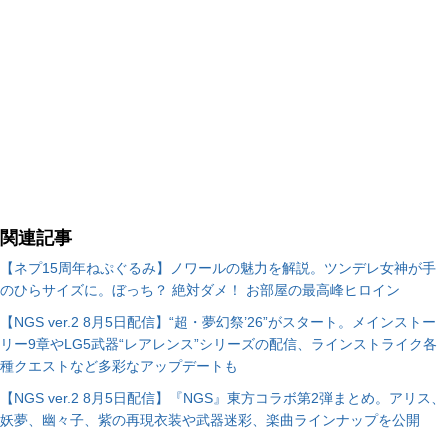
関連記事
【ネプ15周年ねぷぐるみ】ノワールの魅力を解説。ツンデレ女神が手
のひらサイズに。ぼっち？ 絶対ダメ！ お部屋の最高峰ヒロイン
【NGS ver.2 8月5日配信】“超・夢幻祭’26”がスタート。メインストー
リー9章やLG5武器“レアレンス”シリーズの配信、ラインストライク各
種クエストなど多彩なアップデートも
【NGS ver.2 8月5日配信】『NGS』東方コラボ第2弾まとめ。アリス、
妖夢、幽々子、紫の再現衣装や武器迷彩、楽曲ラインナップを公開