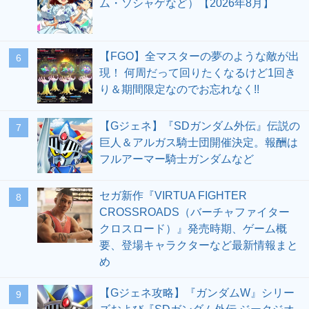
ム・ソシャゲなど）【2026年8月】
【FGO】全マスターの夢のような敵が出
6
現！ 何周だって回りたくなるけど1回き
り＆期間限定なのでお忘れなく!!
【Gジェネ】『SDガンダム外伝』伝説の
7
巨人＆アルガス騎士団開催決定。報酬は
フルアーマー騎士ガンダムなど
セガ新作『VIRTUA FIGHTER
8
CROSSROADS（バーチャファイター
クロスロード）』発売時期、ゲーム概
要、登場キャラクターなど最新情報まと
め
【Gジェネ攻略】『ガンダムW』シリー
9