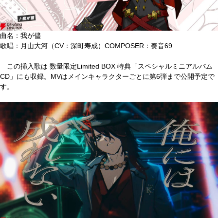
曲名：我が儘
歌唱：月山大河（CV：深町寿成）COMPOSER：奏音69
この挿入歌は 数量限定Limited BOX 特典「スペシャルミニアルバム
CD」にも収録。MVはメインキャラクターごとに第6弾まで公開予定で
す。