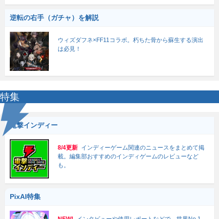
逆転の右手（ガチャ）を解説
ウィズダフネ×FF11コラボ。朽ちた骨から蘇生する演出
は必見！
特集
電撃インディー
8/4更新
インディーゲーム関連のニュースをまとめて掲
載。編集部おすすめのインディゲームのレビューなど
も。
PixAI特集
NEW!
インタビューや使用レポートなどで、世界No.1