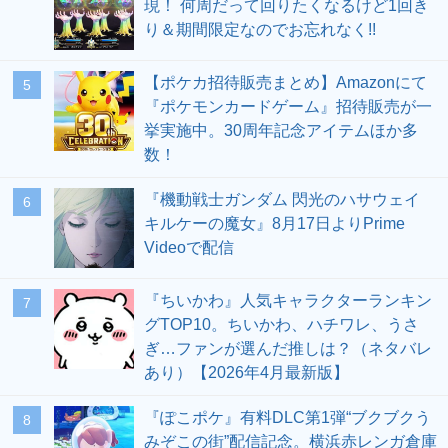
現！ 何周だって回りたくなるけど1回き
り＆期間限定なのでお忘れなく!!
【ポケカ招待販売まとめ】Amazonにて
5
『ポケモンカードゲーム』招待販売が一
挙実施中。30周年記念アイテムほか多
数！
『機動戦士ガンダム 閃光のハサウェイ
6
キルケーの魔女』8月17日よりPrime
Videoで配信
『ちいかわ』人気キャラクターランキン
7
グTOP10。ちいかわ、ハチワレ、うさ
ぎ…ファンが選んだ推しは？（ネタバレ
あり）【2026年4月最新版】
『ぽこポケ』有料DLC第1弾“ブクブクう
8
みぞこの街”配信記念。横浜赤レンガ倉庫