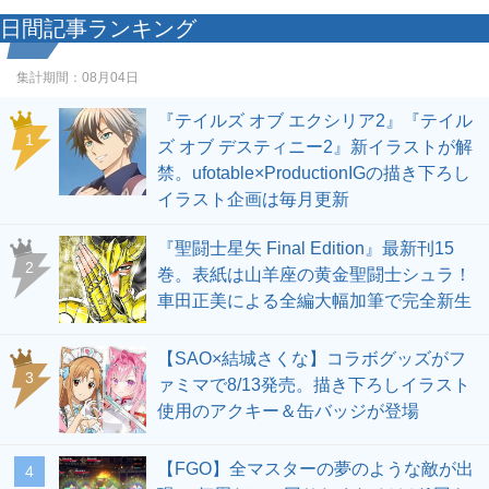
日間記事ランキング
集計期間：
08月04日
『テイルズ オブ エクシリア2』『テイル
1
ズ オブ デスティニー2』新イラストが解
禁。ufotable×ProductionIGの描き下ろし
イラスト企画は毎月更新
『聖闘士星矢 Final Edition』最新刊15
2
巻。表紙は山羊座の黄金聖闘士シュラ！
車田正美による全編大幅加筆で完全新生
【SAO×結城さくな】コラボグッズがフ
3
ァミマで8/13発売。描き下ろしイラスト
使用のアクキー＆缶バッジが登場
【FGO】全マスターの夢のような敵が出
4