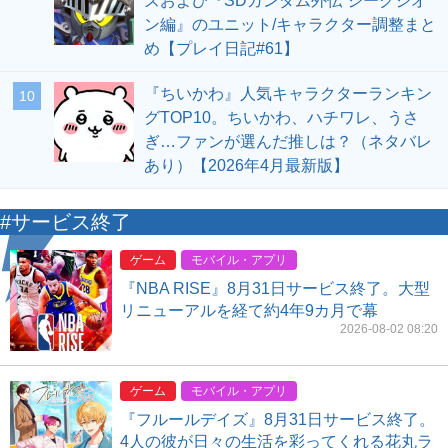
ズおよび『SDガンダム外伝 ジークジオ
ン編』のユニット/キャラクター調整まと
め【プレイ日記#61】
『ちいかわ』人気キャラクターランキン
10
グTOP10。ちいかわ、ハチワレ、うさ
ぎ…ファンが選んだ推しは？（ネタバレ
あり）【2026年4月最新版】
#サービス終了
ゲーム
モバイル・アプリ
『NBA RISE』8月31日サービス終了。大型
リニューアルを経て約4年9カ月で幕
2026-08-02 08:20
ゲーム
モバイル・アプリ
『フルールデイズ』8月31日サービス終了。
4人の彼が日々の生活を彩ってくれる花丸ラ