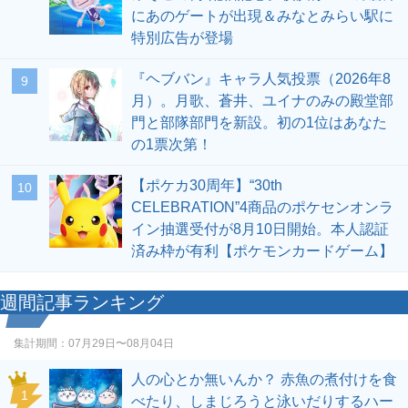
にあのゲートが出現＆みなとみらい駅に
特別広告が登場
『ヘブバン』キャラ人気投票（2026年8
9
月）。月歌、蒼井、ユイナのみの殿堂部
門と部隊部門を新設。初の1位はあなた
の1票次第！
【ポケカ30周年】“30th
10
CELEBRATION”4商品のポケセンオンラ
イン抽選受付が8月10日開始。本人認証
済み枠が有利【ポケモンカードゲーム】
週間記事ランキング
集計期間：
07月29日〜08月04日
人の心とか無いんか？ 赤魚の煮付けを食
1
べたり、しまじろうと泳いだりするハー