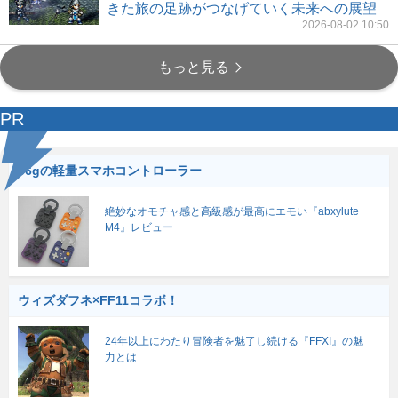
きた旅の足跡がつなげていく未来への展望
2026-08-02 10:50
もっと見る
PR
56gの軽量スマホコントローラー
絶妙なオモチャ感と高級感が最高にエモい『abxylute
M4』レビュー
ウィズダフネ×FF11コラボ！
24年以上にわたり冒険者を魅了し続ける『FFXI』の魅
力とは