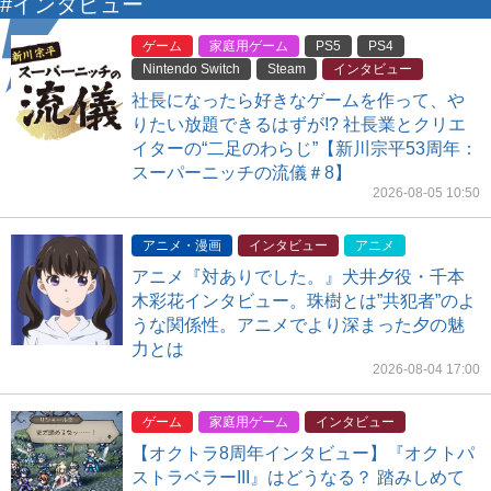
#インタビュー
ゲーム
家庭用ゲーム
PS5
PS4
Nintendo Switch
Steam
インタビュー
社長になったら好きなゲームを作って、や
りたい放題できるはずが!? 社長業とクリエ
イターの“二足のわらじ”【新川宗平53周年：
スーパーニッチの流儀＃8】
2026-08-05 10:50
アニメ・漫画
インタビュー
アニメ
アニメ『対ありでした。』犬井夕役・千本
木彩花インタビュー。珠樹とは”共犯者”のよ
うな関係性。アニメでより深まった夕の魅
力とは
2026-08-04 17:00
ゲーム
家庭用ゲーム
インタビュー
【オクトラ8周年インタビュー】『オクトパ
ストラベラーIII』はどうなる？ 踏みしめて