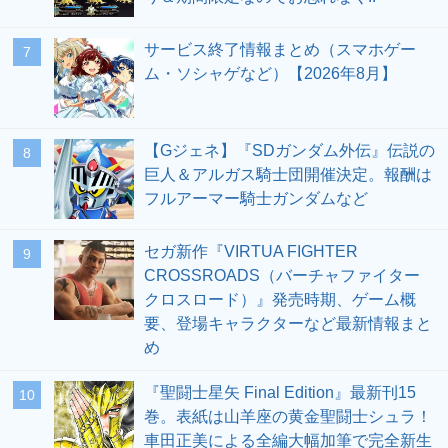
サービス終了情報まとめ（スマホゲー
7
ム・ソシャゲなど）【2026年8月】
【Gジェネ】『SDガンダム外伝』伝説の
8
巨人＆アルガス騎士団開催決定。報酬は
フルアーマー騎士ガンダムなど
セガ新作『VIRTUA FIGHTER
9
CROSSROADS（バーチャファイター
クロスロード）』発売時期、ゲーム概
要、登場キャラクターなど最新情報まと
め
『聖闘士星矢 Final Edition』最新刊15
10
巻。表紙は山羊座の黄金聖闘士シュラ！
車田正美による全編大幅加筆で完全新生