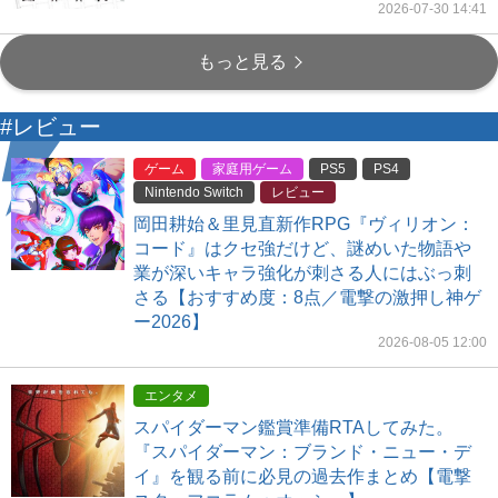
2026-07-30 14:41
もっと見る
#レビュー
ゲーム
家庭用ゲーム
PS5
PS4
Nintendo Switch
レビュー
岡田耕始＆里見直新作RPG『ヴィリオン：
コード』はクセ強だけど、謎めいた物語や
業が深いキャラ強化が刺さる人にはぶっ刺
さる【おすすめ度：8点／電撃の激押し神ゲ
ー2026】
2026-08-05 12:00
エンタメ
スパイダーマン鑑賞準備RTAしてみた。
『スパイダーマン：ブランド・ニュー・デ
イ』を観る前に必見の過去作まとめ【電撃