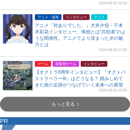
2026-08-05 10:50
アニメ・漫画
インタビュー
アニメ
アニメ『対ありでした。』犬井夕役・千本
木彩花インタビュー。珠樹とは”共犯者”のよ
うな関係性。アニメでより深まった夕の魅
力とは
2026-08-04 17:00
ゲーム
家庭用ゲーム
インタビュー
【オクトラ8周年インタビュー】『オクトパ
ストラベラーIII』はどうなる？ 踏みしめて
きた旅の足跡がつなげていく未来への展望
2026-08-02 10:50
もっと見る
PR