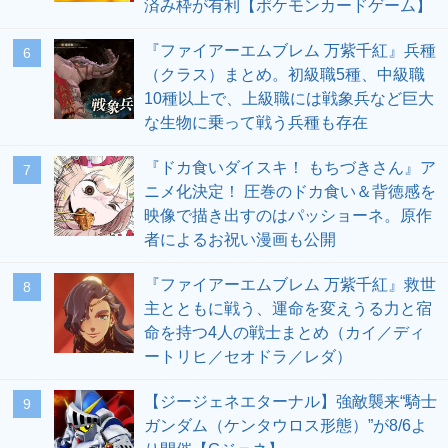
済み枠が有利【ポケモンカードゲーム】
『ファイアーエムブレム 万紫千紅』兵種
6
（クラス）まとめ。初級職5種、中級職
10種以上で、上級職には戦象兵など巨大
な生物に乗って戦う兵種も存在
『ドカ食いダイスキ！ もちづきさん』ア
7
ニメ化決定！ 圧巻のドカ食い＆背徳感を
映像で描き出すのはパッショーネ。原作
者によるお祝い漫画も公開
『ファイアーエムブレム 万紫千紅』救世
8
主とともに戦う、運命を変えうる力と宿
命を持つ4人の戦士まとめ（カイ／ディ
ートリヒ／セオドラ／レダ）
【ジージェネエターナル】強敵襲来“騎士
9
ガンダム（ケンタウロス形態）”が8/6よ