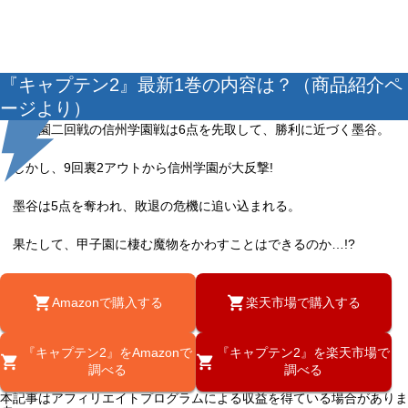
『キャプテン2』最新1巻の内容は？（商品紹介ペ
ージより）
甲子園二回戦の信州学園戦は6点を先取して、勝利に近づく墨谷。
しかし、9回裏2アウトから信州学園が大反撃!
墨谷は5点を奪われ、敗退の危機に追い込まれる。
果たして、甲子園に棲む魔物をかわすことはできるのか…!?
Amazonで購入する
楽天市場で購入する
『キャプテン2』をAmazonで
『キャプテン2』を楽天市場で
調べる
調べる
本記事はアフィリエイトプログラムによる収益を得ている場合がありま