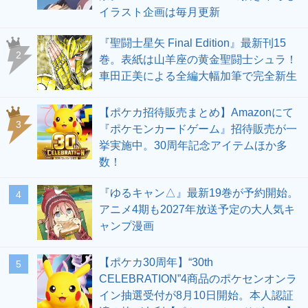
イラスト企画は毎月更新
『聖闘士星矢 Final Edition』最新刊15
2
巻。表紙は山羊座の黄金聖闘士シュラ！
車田正美による全編大幅加筆で完全新生
【ポケカ招待販売まとめ】Amazonにて
3
『ポケモンカードゲーム』招待販売が一
挙実施中。30周年記念アイテムほか多
数！
『ゆるキャン△』最新19巻が予約開始。
4
アニメ4期も2027年放送予定の大人気キ
ャンプ漫画
【ポケカ30周年】“30th
5
CELEBRATION”4商品のポケセンオンラ
イン抽選受付が8月10日開始。本人認証