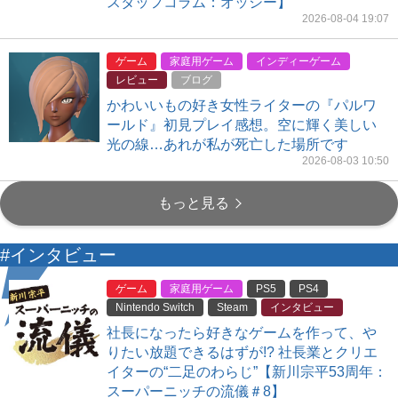
スタッフコラム：オッシー】
2026-08-04 19:07
ゲーム
家庭用ゲーム
インディーゲーム
レビュー
ブログ
かわいいもの好き女性ライターの『パルワ
ールド』初見プレイ感想。空に輝く美しい
光の線…あれが私が死亡した場所です
2026-08-03 10:50
もっと見る
#インタビュー
ゲーム
家庭用ゲーム
PS5
PS4
Nintendo Switch
Steam
インタビュー
社長になったら好きなゲームを作って、や
りたい放題できるはずが!? 社長業とクリエ
イターの“二足のわらじ”【新川宗平53周年：
スーパーニッチの流儀＃8】