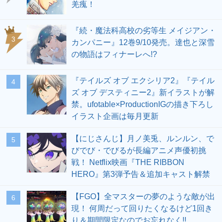
羌瘣！
『続・魔法科高校の劣等生 メイジアン・
3
カンパニー』12巻9/10発売。達也と深雪
の物語はフィナーレへ!?
『テイルズ オブ エクシリア2』『テイル
4
ズ オブ デスティニー2』新イラストが解
禁。ufotable×ProductionIGの描き下ろし
イラスト企画は毎月更新
【にじさんじ】月ノ美兎、ルンルン、で
5
びでび・でびるが長編アニメ声優初挑
戦！ Netflix映画『THE RIBBON
HERO』第3弾予告＆追加キャスト解禁
【FGO】全マスターの夢のような敵が出
6
現！ 何周だって回りたくなるけど1回き
り＆期間限定なのでお忘れなく!!