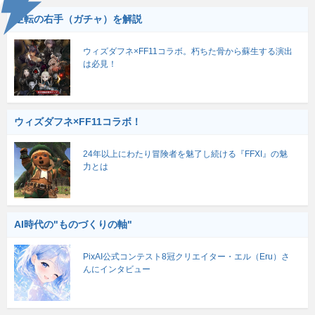
逆転の右手（ガチャ）を解説
ウィズダフネ×FF11コラボ。朽ちた骨から蘇生する演出
は必見！
ウィズダフネ×FF11コラボ！
24年以上にわたり冒険者を魅了し続ける『FFXI』の魅
力とは
AI時代の"ものづくりの軸"
PixAI公式コンテスト8冠クリエイター・エル（Eru）さ
んにインタビュー