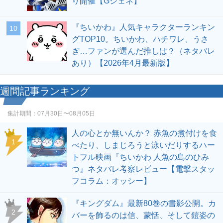
り開催【Gジェネ】
『ちいかわ』人気キャラクターランキン
10
グTOP10。ちいかわ、ハチワレ、うさ
ぎ…ファンが選んだ推しは？（ネタバレ
あり）【2026年4月最新版】
週間記事ランキング
集計期間：
07月30日〜08月05日
人の心とか無いんか？ 赤魚の煮付けを食
1
べたり、しまじろうと泳いだりするハー
トフル映画『ちいかわ 人魚の島のひみ
つ』ネタバレ考察レビュー【電撃スタッ
フコラム：オッシー】
『キングダム』最新80巻の書影公開。カ
2
バーを飾るのは信、蒙恬、そして鎧姿の