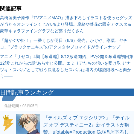
関連記事
高橋留美子原作『TVアニメMAO』描き下ろしイラストを使ったグッズ
が当たるオンラインくじが8/6より登場。摩緒や菜花の限定アクスタ＆
豪華キャラファイングラフなど盛りだくさん
『超かぐや姫！』一番くじが明日（8/6）発売。かぐや、彩葉、ヤチ
ヨ、“ブラックオニキス”のアクスタやブロマイドがラインナップ
アニメ『リゼロ』4期【奪還編】8/12放送開始。PV公開＆奪還編初回第
12話“これからの話”あらすじ公開。エミリアたちの想いを受け取り“ナ
ツキ・スバル”として戦う決意をしたスバルは塔内の螺旋階段へと向か
う――
日間記事ランキング
集計期間：
08月05日
『テイルズ オブ エクシリア2』『テイル
1
ズ オブ デスティニー2』新イラストが解
禁。ufotable×ProductionIGの描き下ろし