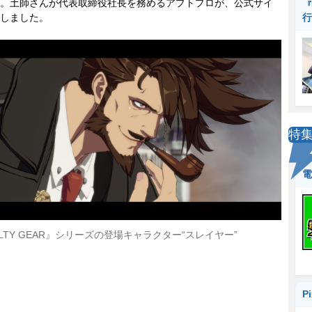
。土師さんが代表取締役社長を務めるアプトプロが、公式サイ
『
しました。
行
特
電
ILTY GEAR』シリーズの登場キャラクター“スレイヤー”
P