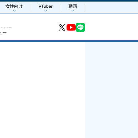
女性向け
VTuber
動画
ュー