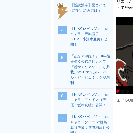
りました
【難読漢字】夏といえ
トで発表
ば“蕣”。読み方は？
3
【NIKKE×ペルソナ】新
4
キャラ・天城雪子
（CV：小清水亜美）公
開！
『超かぐや姫！』10年後
5
を描く公式スピンオフ
『超かぐやメシ！』も掲
載。WEBマンガレーベ
ル・ビビビコミックが創
刊
【NIKKE×ペルソナ】新
6
▲『GU
キャラ・アイギス（声
優：坂本真綾）公開！
【NIKKE×ペルソナ】新
7
キャラ・クイーン/新島
真（声優：佐藤利奈）公
開！