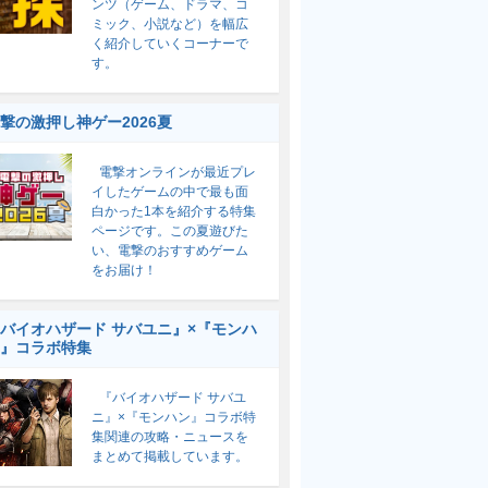
ンツ（ゲーム、ドラマ、コ
ミック、小説など）を幅広
く紹介していくコーナーで
す。
撃の激押し神ゲー2026夏
電撃オンラインが最近プレ
イしたゲームの中で最も面
白かった1本を紹介する特集
ページです。この夏遊びた
い、電撃のおすすめゲーム
をお届け！
バイオハザード サバユニ』×『モンハ
』コラボ特集
『バイオハザード サバユ
ニ』×『モンハン』コラボ特
集関連の攻略・ニュースを
まとめて掲載しています。