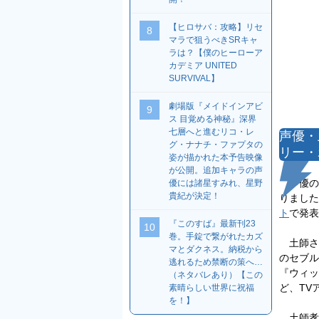
【ヒロサバ：攻略】リセ
8
マラで狙うべきSRキャ
ラは？【僕のヒーローア
カデミア UNITED
SURVIVAL】
劇場版『メイドインアビ
9
ス 目覚める神秘』深界
七層へと進むリコ・レ
声優・
グ・ナナチ・ファプタの
リー・
姿が描かれた本予告映像
が公開。追加キャラの声
声優の土
優には諸星すみれ、星野
貴紀が決定！
りました
ト
で発表
『このすば』最新刊23
10
巻。手錠で繋がれたカズ
土師さ
マとダクネス。納税から
のセブル
逃れるため禁断の策へ…
『ウィッ
（ネタバレあり）【この
ど、TV
素晴らしい世界に祝福
を！】
土師孝