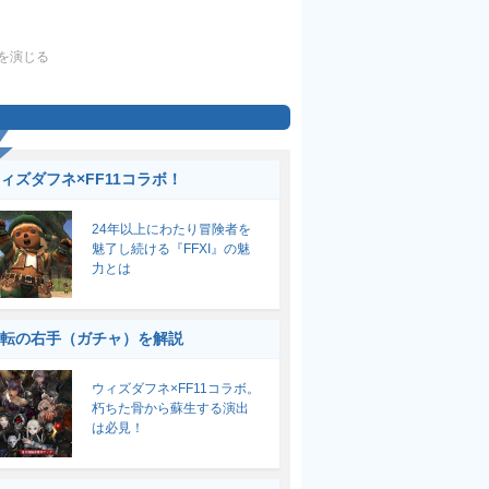
を演じる
ィズダフネ×FF11コラボ！
24年以上にわたり冒険者を
魅了し続ける『FFXI』の魅
力とは
転の右手（ガチャ）を解説
ウィズダフネ×FF11コラボ。
朽ちた骨から蘇生する演出
は必見！