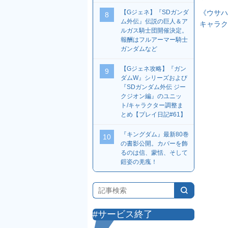
《ウサハ
【Gジェネ】『SDガンダ
8
ム外伝』伝説の巨人＆ア
キャラク
ルガス騎士団開催決定。
報酬はフルアーマー騎士
ガンダムなど
【Gジェネ攻略】『ガン
9
ダムW』シリーズおよび
『SDガンダム外伝 ジー
クジオン編』のユニッ
ト/キャラクター調整ま
とめ【プレイ日記#61】
『キングダム』最新80巻
10
の書影公開。カバーを飾
るのは信、蒙恬、そして
鎧姿の羌瘣！
#サービス終了