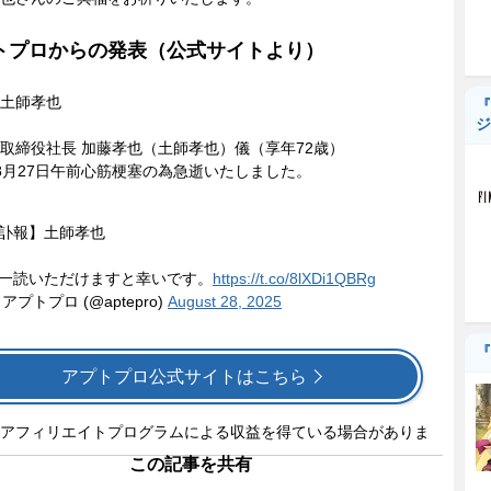
トプロからの発表（公式サイトより）
土師孝也
『
ジ
取締役社長 加藤孝也（土師孝也）儀（享年72歳）
8月27日午前心筋梗塞の為急逝いたしました。
訃報】土師孝也
一読いただけますと幸いです。
https://t.co/8lXDi1QBRg
 アプトプロ (@aptepro)
August 28, 2025
『
アプトプロ公式サイトはこちら
アフィリエイトプログラムによる収益を得ている場合がありま
この記事を共有