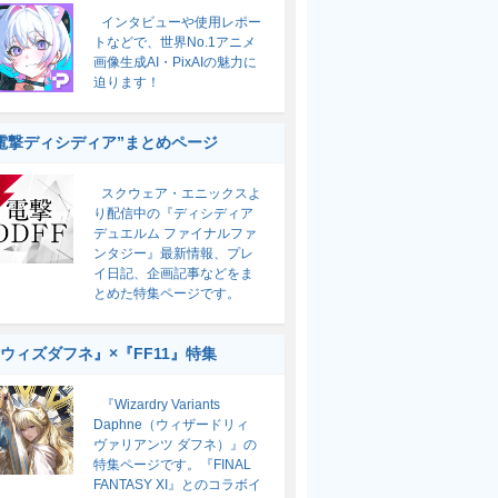
インタビューや使用レポー
トなどで、世界No.1アニメ
画像生成AI・PixAIの魅力に
迫ります！
電撃ディシディア”まとめページ
スクウェア・エニックスよ
り配信中の『ディシディア
デュエルム ファイナルファ
ンタジー』最新情報、プレ
イ日記、企画記事などをま
とめた特集ページです。
ウィズダフネ』×『FF11』特集
『Wizardry Variants
Daphne（ウィザードリィ
ヴァリアンツ ダフネ）』の
特集ページです。『FINAL
FANTASY XI』とのコラボイ