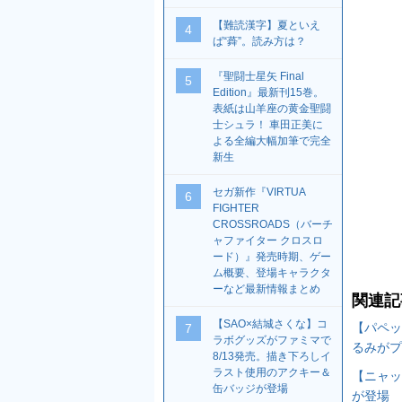
【難読漢字】夏といえ
4
ば“蕣”。読み方は？
『聖闘士星矢 Final
5
Edition』最新刊15巻。
表紙は山羊座の黄金聖闘
士シュラ！ 車田正美に
よる全編大幅加筆で完全
新生
セガ新作『VIRTUA
6
FIGHTER
CROSSROADS（バーチ
ャファイター クロスロ
ード）』発売時期、ゲー
ム概要、登場キャラクタ
ーなど最新情報まとめ
関連記
【SAO×結城さくな】コ
【パペッ
7
ラボグッズがファミマで
るみがプ
8/13発売。描き下ろしイ
ラスト使用のアクキー＆
【ニャッ
缶バッジが登場
が登場