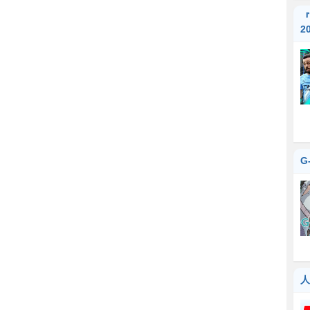
『
2
G
人