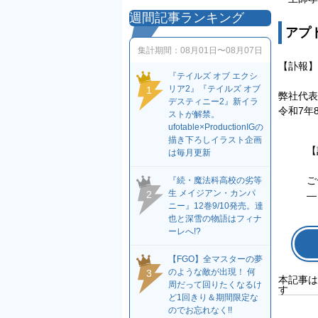
週間記事ランキング
アプ
集計期間：
08月01日〜08月07日
【訃報】
『テイルズ オブ エクシ
リア2』『テイルズ オブ
1
弊社代表
デスティニー2』新イラ
令和7年
ストが解禁。
ufotable×ProductionIGの
描き下ろしイラスト企画
【
は毎月更新
ご
『続・魔法科高校の劣等
生 メイジアン・カンパ
2
—
ニー』12巻9/10発売。達
也と深雪の物語はフィナ
ーレへ!?
【FGO】全マスターの夢
のような敵が出現！ 何
3
本記事は
周だって回りたくなるけ
す
ど1回きり＆期間限定な
のでお忘れなく!!