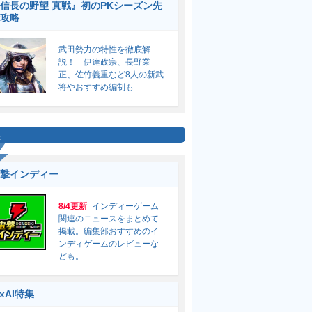
信長の野望 真戦』初のPKシーズン先
攻略
武田勢力の特性を徹底解
説！ 伊達政宗、長野業
正、佐竹義重など8人の新武
将やおすすめ編制も
集
撃インディー
8/4更新
インディーゲーム
関連のニュースをまとめて
掲載。編集部おすすめのイ
ンディゲームのレビューな
ども。
ixAI特集