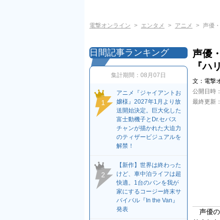
電撃オンライン
エンタメ
アニメ
声優
日間記事ランキング
声優
『ハ
集計期間：
08月07日
文：
電撃
公開日時
アニメ『ジャイアントお
嬢様』2027年1月より放
最終更新
1
送開始決定。巨大化した
富士動機子とDr.セバス
チャンが描かれた大迫力
のティザービジュアルを
解禁！
【新作】世界は終わった
けど、車中泊ライフは超
2
快適。1台のバンを我が
家にするコージー終末サ
バイバル『In the Van』
発表
声優の土