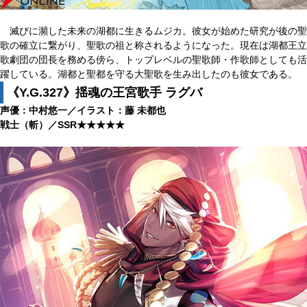
滅びに瀕した未来の湖都に生きるムジカ。彼女が始めた研究が後の聖
歌の確立に繋がり、聖歌の祖と称されるようになった。現在は湖都王立
歌劇団の団長を務める傍ら、トップレベルの聖歌師・作歌師としても活
躍している。湖都と聖都を守る大聖歌を生み出したのも彼女である。
《Y.G.327》揺魂の王宮歌手 ラグバ
声優：中村悠一／イラスト：藤 未都也
戦士（斬）／SSR★★★★★