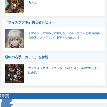
力とは
『ウィズダフネ』初心者レビュー
スマホゲーの常識が通用しない辛めシステムと緊張感あ
る奈落（ダンジョン）探索がクセになる
逆転の右手（ガチャ）を解説
ウィズダフネ×FF11コラボ。朽ちた骨から蘇生する演出
は必見！
特集