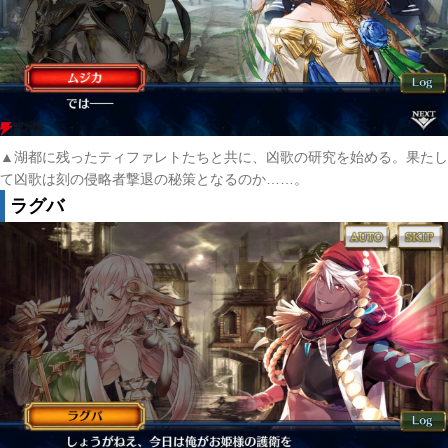
▲湖都に残ったティファレトたちと共に、凶歌の研究を始める。果たし
て凶歌は刻の侵略者撃退の秘策となるのか……。
ラグバ