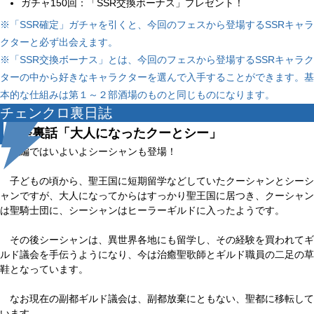
ガチャ150回：「SSR交換ボーナス」プレゼント！
※「SSR確定」ガチャを引くと、今回のフェスから登場するSSRキャラ
クターと必ず出会えます。

※「SSR交換ボーナス」とは、今回のフェスから登場するSSRキャラク
ターの中から好きなキャラクターを選んで入手することができます。基
本的な仕組みは第１～２部酒場のものと同じものになります。
チェンクロ裏日誌
開発裏話「大人になったクーとシー」
後編ではいよいよシーシャンも登場！
子どもの頃から、聖王国に短期留学などしていたクーシャンとシーシ
ャンですが、大人になってからはすっかり聖王国に居つき、クーシャン
は聖騎士団に、シーシャンはヒーラーギルドに入ったようです。
その後シーシャンは、異世界各地にも留学し、その経験を買われてギ
ルド議会を手伝うようになり、今は治癒聖歌師とギルド職員の二足の草
鞋となっています。
なお現在の副都ギルド議会は、副都放棄にともない、聖都に移転して
います。