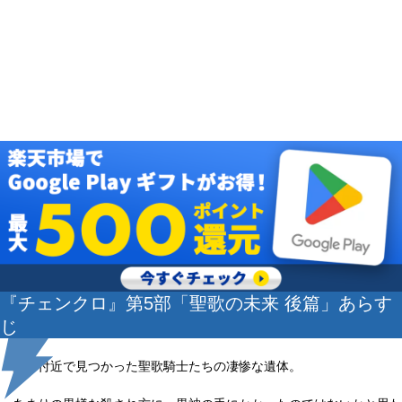
『チェンクロ』第5部「聖歌の未来 後篇」あらす
じ
聖都付近で見つかった聖歌騎士たちの凄惨な遺体。