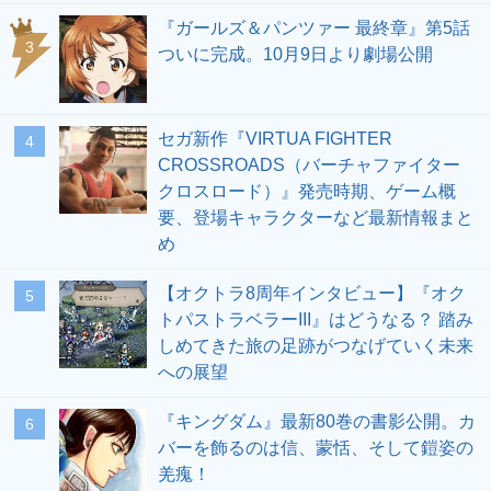
『ガールズ＆パンツァー 最終章』第5話
3
ついに完成。10月9日より劇場公開
セガ新作『VIRTUA FIGHTER
4
CROSSROADS（バーチャファイター
クロスロード）』発売時期、ゲーム概
要、登場キャラクターなど最新情報まと
め
【オクトラ8周年インタビュー】『オク
5
トパストラベラーIII』はどうなる？ 踏み
しめてきた旅の足跡がつなげていく未来
への展望
『キングダム』最新80巻の書影公開。カ
6
バーを飾るのは信、蒙恬、そして鎧姿の
羌瘣！