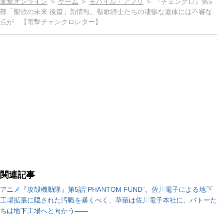
電撃オンライン
ゲーム
モバイル・アプリ
『チェンクロ』第5
部「聖歌の未来 後篇」新情報。聖歌騎士たちの凄惨な遺体には不審な
点が…【電撃チェンクロレター】
関連記事
アニメ『攻殻機動隊』第5話“PHANTOM FUND”。佐川電子による地下
工場拡張に隠された汚職を暴くべく、草薙は佐川電子本社に、バトーた
ちは地下工場へと向かう――