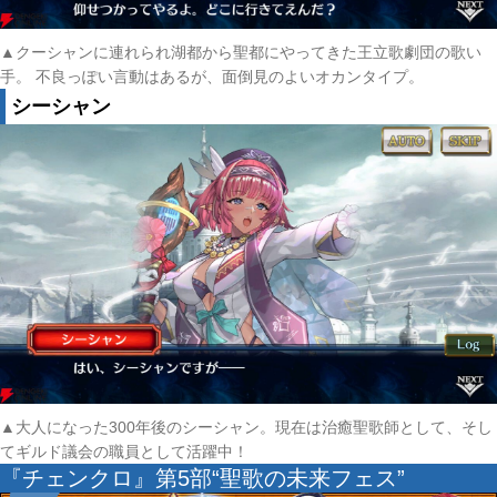
▲クーシャンに連れられ湖都から聖都にやってきた王立歌劇団の歌い
手。 不良っぽい言動はあるが、面倒見のよいオカンタイプ。
シーシャン
▲大人になった300年後のシーシャン。現在は治癒聖歌師として、そし
てギルド議会の職員として活躍中！
『チェンクロ』第5部“聖歌の未来フェス”