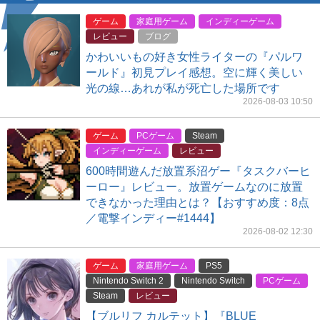
ゲーム
家庭用ゲーム
インディーゲーム
レビュー
ブログ
かわいいもの好き女性ライターの『パルワ
ールド』初見プレイ感想。空に輝く美しい
光の線…あれが私が死亡した場所です
2026-08-03 10:50
ゲーム
PCゲーム
Steam
インディーゲーム
レビュー
600時間遊んだ放置系沼ゲー『タスクバーヒ
ーロー』レビュー。放置ゲームなのに放置
できなかった理由とは？【おすすめ度：8点
／電撃インディー#1444】
2026-08-02 12:30
ゲーム
家庭用ゲーム
PS5
Nintendo Switch 2
Nintendo Switch
PCゲーム
Steam
レビュー
【ブルリフ カルテット】『BLUE