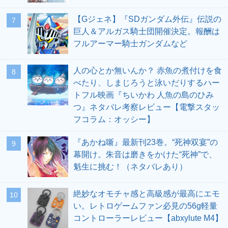
【Gジェネ】『SDガンダム外伝』伝説の
7
巨人＆アルガス騎士団開催決定。報酬は
フルアーマー騎士ガンダムなど
人の心とか無いんか？ 赤魚の煮付けを食
8
べたり、しまじろうと泳いだりするハー
トフル映画『ちいかわ 人魚の島のひみ
つ』ネタバレ考察レビュー【電撃スタッ
フコラム：オッシー】
『あかね噺』最新刊23巻。“死神双宴”の
9
幕開け。朱音は磨きをかけた“死神”で、
魁生に挑む！（ネタバレあり）
絶妙なオモチャ感と高級感が最高にエモ
10
い。レトロゲームファン必見の56g軽量
コントローラーレビュー【abxylute M4】