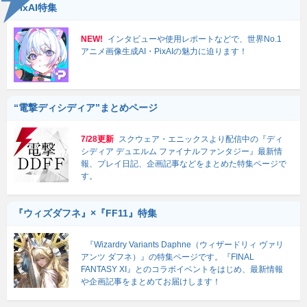
PixAI特集
NEW!
インタビューや使用レポートなどで、世界No.1
アニメ画像生成AI・PixAIの魅力に迫ります！
“電撃ディシディア”まとめページ
7/28更新
スクウェア・エニックスより配信中の『ディ
シディア デュエルム ファイナルファンタジー』最新情
報、プレイ日記、企画記事などをまとめた特集ページで
す。
『ウィズダフネ』×『FF11』特集
『Wizardry Variants Daphne（ウィザードリィ ヴァリ
アンツ ダフネ）』の特集ページです。『FINAL
FANTASY XI』とのコラボイベントをはじめ、最新情報
や企画記事をまとめてお届けします！