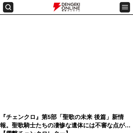
『チェンクロ』第5部「聖歌の未来 後篇」新情
報。聖歌騎士たちの凄惨な遺体には不審な点が…