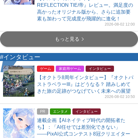
REFLECTION TIE/帝』レビュー。満足度の
高かったオリジナル版から、さらに追加要
素も加わって完成度が飛躍的に進化！
2026-08-02 12:00
もっと見る
#インタビュー
ゲーム
家庭用ゲーム
インタビュー
【オクトラ8周年インタビュー】『オクトパ
ストラベラーIII』はどうなる？ 踏みしめて
きた旅の足跡がつなげていく未来への展望
2026-08-02 10:50
PR
エンタメ
インタビュー
連載企画【AIネイティブ時代の開拓者た
ち】：「AI任せでは差別化できない」
――PixAI公式コンテスト8冠クリエイター