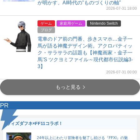
が明かす、AI時代の"ものづくりの軸"
2026-07-31 18:00
ゲーム
家庭用ゲーム
Nintendo Switch
ブログ
電車のドア前の門番、歩きスマホ…金子一
馬が語る神魔デザイン術。アクロバティッ
ク・サラサラの話題も【神魔画家・金子一
馬’S ツクヨミファイル～現代都市伝説編3-
3】
2026-07-31 00:00
もっと見る
PR
ウィズダフネ×FF11コラボ！
24年以上にわたり冒険者を魅了し続ける『FFXI』の魅