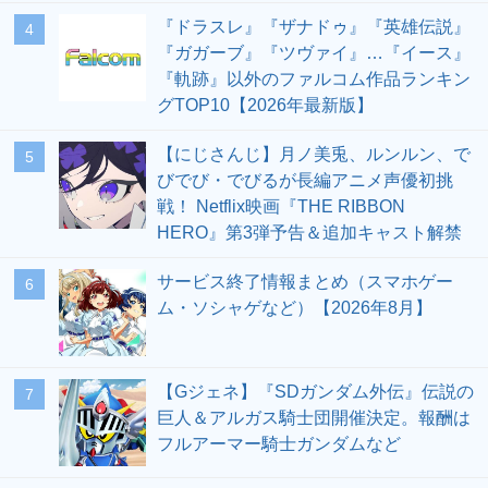
『ドラスレ』『ザナドゥ』『英雄伝説』
4
『ガガーブ』『ツヴァイ』…『イース』
『軌跡』以外のファルコム作品ランキン
グTOP10【2026年最新版】
【にじさんじ】月ノ美兎、ルンルン、で
5
びでび・でびるが長編アニメ声優初挑
戦！ Netflix映画『THE RIBBON
HERO』第3弾予告＆追加キャスト解禁
サービス終了情報まとめ（スマホゲー
6
ム・ソシャゲなど）【2026年8月】
【Gジェネ】『SDガンダム外伝』伝説の
7
巨人＆アルガス騎士団開催決定。報酬は
フルアーマー騎士ガンダムなど