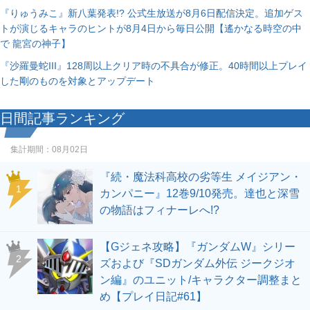
『りゅうみこ』新八葉発表!? 公式生放送が8月6日配信決定。追加ゲス
トが演じるキャラのヒントが8月4日から毎日公開【遙かなる時空の中
で 龍宮の神子】
『沙羅曼蛇III』128周以上クリア時の不具合が修正。40時間以上プレイ
した剛のものを対象とアップデート
日間記事ランキング
集計期間：
08月02日
『続・魔法科高校の劣等生 メイジアン・
1
カンパニー』12巻9/10発売。達也と深雪
の物語はフィナーレへ!?
【Gジェネ攻略】『ガンダムW』シリー
2
ズおよび『SDガンダム外伝 ジークジオ
ン編』のユニット/キャラクター調整まと
め【プレイ日記#61】