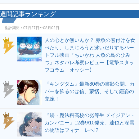
週間記事ランキング
集計期間：
07月27日〜08月02日
人の心とか無いんか？ 赤魚の煮付けを食
1
べたり、しまじろうと泳いだりするハー
トフル映画『ちいかわ 人魚の島のひみ
つ』ネタバレ考察レビュー【電撃スタッ
フコラム：オッシー】
『キングダム』最新80巻の書影公開。カ
2
バーを飾るのは信、蒙恬、そして鎧姿の
羌瘣！
『続・魔法科高校の劣等生 メイジアン・
3
カンパニー』12巻9/10発売。達也と深雪
の物語はフィナーレへ!?