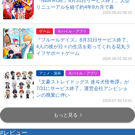
『NBA RISE』8月31日サービス終了。大型
リニューアルを経て約4年9カ月で幕
2026-08-02 08:20
ゲーム
モバイル・アプリ
『フルールデイズ』8月31日サービス終了。
4人の彼が日々の生活を彩ってくれる花丸ラ
イフサポートゲーム
2026-08-01 08:20
アニメ・漫画
モバイル・アプリ
『文豪ストレイドッグス 迷ヰ犬怪奇譚』が
7/31にサービス終了。運営会社アンビショ
ンの廃業に伴い
2026-07-30 14:41
もっと見る
#レビュー