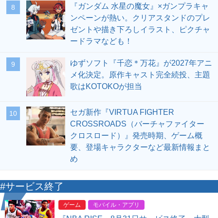
『ガンダム 水星の魔女』×ガンプラキャ
8
ンペーンが熱い。クリアスタンドのプレ
ゼントや描き下ろしイラスト、ピクチャ
ードラマなども！
ゆずソフト『千恋＊万花』が2027年アニ
9
メ化決定。原作キャスト完全続投、主題
歌はKOTOKOが担当
セガ新作『VIRTUA FIGHTER
10
CROSSROADS（バーチャファイター
クロスロード）』発売時期、ゲーム概
要、登場キャラクターなど最新情報まと
め
#サービス終了
ゲーム
モバイル・アプリ