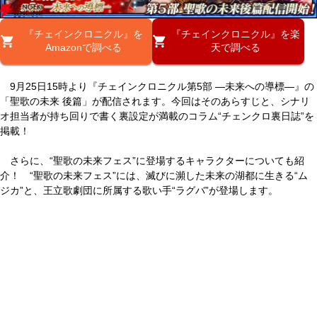
『チェインクロニクル』を
『チェインクロニクル』を楽
Amazonで調べる
天で調べる
9月25日15時より『チェインクロニクル第5部 ―未来への導標―』の
「聖歌の未来 後篇」が配信されます。今回はそのあらすじと、シナリ
オ担当者が持ち回りで書く裏設定が満載のコラム“チェンクロ裏日誌”を
掲載！
さらに、“聖歌の未来フェス”に登場するキャラクターについても紹
介！ “聖歌の未来フェス”には、滅びに瀕した未来の湖都に生きる“ム
ジカ”と、王立歌劇団に所属する歌い手“ラグバ”が登場します。