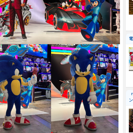
電
『
ン