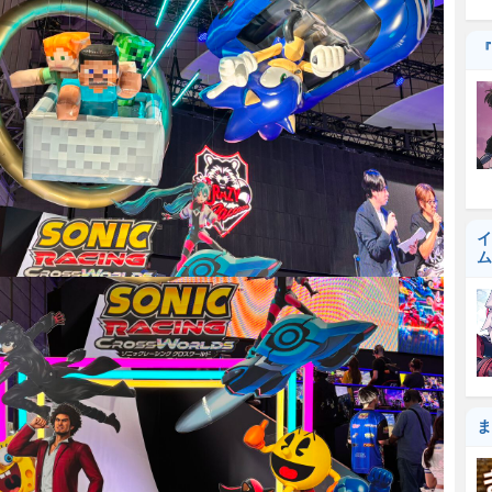
『
イ
ム
ま