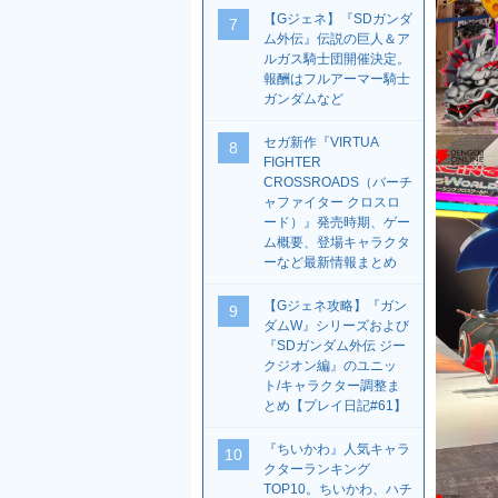
【Gジェネ】『SDガンダ
7
ム外伝』伝説の巨人＆ア
ルガス騎士団開催決定。
報酬はフルアーマー騎士
ガンダムなど
セガ新作『VIRTUA
8
FIGHTER
CROSSROADS（バーチ
ャファイター クロスロ
ード）』発売時期、ゲー
ム概要、登場キャラクタ
ーなど最新情報まとめ
【Gジェネ攻略】『ガン
9
ダムW』シリーズおよび
『SDガンダム外伝 ジー
クジオン編』のユニッ
ト/キャラクター調整ま
とめ【プレイ日記#61】
『ちいかわ』人気キャラ
10
クターランキング
TOP10。ちいかわ、ハチ