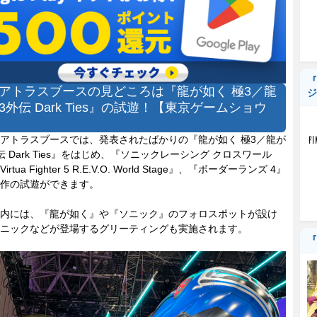
『
アトラスブースの見どころは『龍が如く 極3／龍
ジ
3外伝 Dark Ties』の試遊！【東京ゲームショウ
】
トラスブースでは、発表されたばかりの『龍が如く 極3／龍が
伝 Dark Ties』をはじめ、『ソニックレーシング クロスワール
rtua Fighter 5 R.E.V.O. World Stage』、『ボーダーランズ 4』
作の試遊ができます。
内には、『龍が如く』や『ソニック』のフォロスポットが設け
ニックなどが登場するグリーティングも実施されます。
『