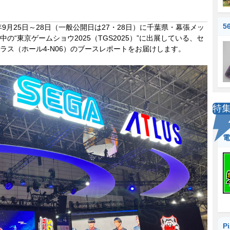
5
年9月25日～28日（一般公開日は27・28日）に千葉県・幕張メッ
中の“東京ゲームショウ2025（TGS2025）”に出展している、セ
ラス（ホール4-N06）のブースレポートをお届けします。
特
電
P