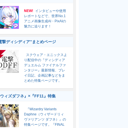
NEW!
インタビューや使用
レポートなどで、世界No.1
アニメ画像生成AI・PixAIの
魅力に迫ります！
電撃ディシディア”まとめページ
スクウェア・エニックスよ
り配信中の『ディシディア
デュエルム ファイナルファ
ンタジー』最新情報、プレ
イ日記、企画記事などをま
とめた特集ページです。
ウィズダフネ』×『FF11』特集
『Wizardry Variants
Daphne（ウィザードリィ
ヴァリアンツ ダフネ）』の
特集ページです。『FINAL