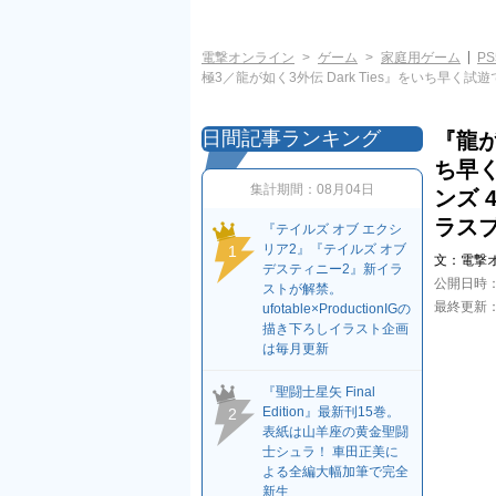
電撃オンライン
ゲーム
家庭用ゲーム
PS
極3／龍が如く3外伝 Dark Ties』をいち早
日間記事ランキング
『龍が
ち早
集計期間：
08月04日
ンズ 
ラス
『テイルズ オブ エクシ
リア2』『テイルズ オブ
1
文：
電撃
デスティニー2』新イラ
公開日時
ストが解禁。
最終更新
ufotable×ProductionIGの
描き下ろしイラスト企画
は毎月更新
『聖闘士星矢 Final
Edition』最新刊15巻。
2
表紙は山羊座の黄金聖闘
士シュラ！ 車田正美に
よる全編大幅加筆で完全
新生