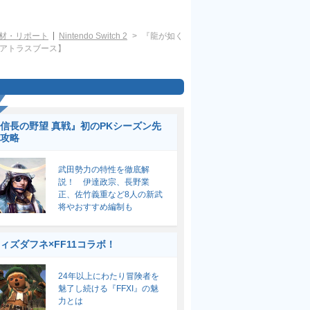
材・リポート
Nintendo Switch 2
『龍が如く
ガ／アトラスブース】
信長の野望 真戦』初のPKシーズン先
攻略
武田勢力の特性を徹底解
説！ 伊達政宗、長野業
正、佐竹義重など8人の新武
将やおすすめ編制も
ィズダフネ×FF11コラボ！
24年以上にわたり冒険者を
魅了し続ける『FFXI』の魅
力とは