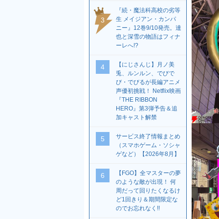
『続・魔法科高校の劣等
生 メイジアン・カンパ
3
ニー』12巻9/10発売。達
也と深雪の物語はフィナ
ーレへ!?
【にじさんじ】月ノ美
4
兎、ルンルン、でびで
び・でびるが長編アニメ
声優初挑戦！ Netflix映画
『THE RIBBON
HERO』第3弾予告＆追
加キャスト解禁
サービス終了情報まとめ
5
（スマホゲーム・ソシャ
ゲなど）【2026年8月】
【FGO】全マスターの夢
6
のような敵が出現！ 何
周だって回りたくなるけ
ど1回きり＆期間限定な
のでお忘れなく!!