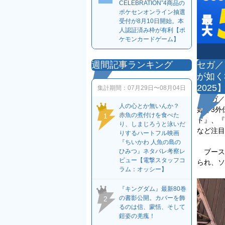
CELEBRATION”4商品の
ポケセンオンライン抽選
受付が8月10日開始。本
人認証済み枠が有利【ポ
ケモンカードゲーム】
セガ／
週間記事ランキング
が如く
2025
集計期間：
07月29日〜08月04日
セガ／ア
人の心とか無いんか？
如く3外
赤魚の煮付けを食べた
1
ド』、『Vi
り、しまじろうと泳いだ
など注目
りするハートフル映画
『ちいかわ 人魚の島の
ブース
ひみつ』ネタバレ考察レ
ビュー【電撃スタッフコ
られ、ソ
ラム：オッシー】
『キングダム』最新80巻
の書影公開。カバーを飾
2
るのは信、蒙恬、そして
鎧姿の羌瘣！