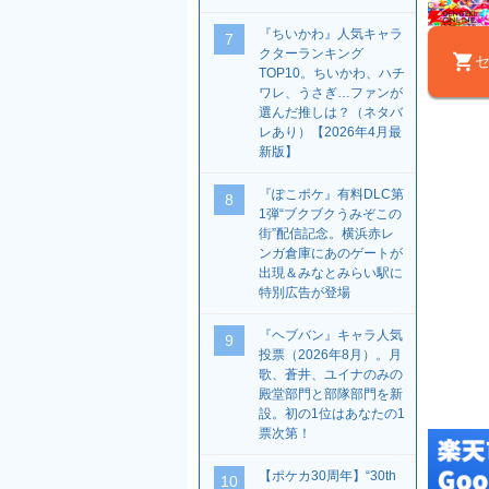
『ちいかわ』人気キャラ
7
クターランキング
セ
TOP10。ちいかわ、ハチ
ワレ、うさぎ…ファンが
選んだ推しは？（ネタバ
レあり）【2026年4月最
新版】
『ぽこポケ』有料DLC第
8
1弾“ブクブクうみぞこの
街”配信記念。横浜赤レ
ンガ倉庫にあのゲートが
出現＆みなとみらい駅に
特別広告が登場
『ヘブバン』キャラ人気
9
投票（2026年8月）。月
歌、蒼井、ユイナのみの
殿堂部門と部隊部門を新
設。初の1位はあなたの1
票次第！
【ポケカ30周年】“30th
10