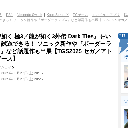
5
PS4
Nintendo Switch
Xbox Series X
PCゲーム
モバイル・アプリ
取
く試遊できる！ ソニック新作や『ボーダーランズ 4』など話題作も出展【TGS2025 セ
PR
如く 極3／龍が如く3外伝 Dark Ties』をい
く試遊できる！ ソニック新作や『ボーダーラ
4』など話題作も出展【TGS2025 セガ／アト
『
行
ブース】
オンライン
：
2025年09月27日(土) 20:15
：
2025年09月27日(土) 20:26
ウ