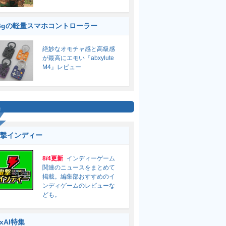
6gの軽量スマホコントローラー
絶妙なオモチャ感と高級感
が最高にエモい『abxylute
M4』レビュー
集
撃インディー
8/4更新
インディーゲーム
関連のニュースをまとめて
掲載。編集部おすすめのイ
ンディゲームのレビューな
ども。
ixAI特集