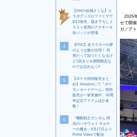
【SAO×結城さくな】コ
2025
ラボグッズがファミマで
3
8/13発売。描き下ろしイ
セで開催
ラスト使用のアクキー＆
ガ／アト
缶バッジが登場
【FGO】全マスターの夢
4
のような敵が出現！ 何
周だって回りたくなるけ
ど1回きり＆期間限定な
のでお忘れなく!!
【ポケカ招待販売まと
5
め】Amazonにて『ポケ
モンカードゲーム』招待
販売が一挙実施中。30周
年記念アイテムほか多
数！
『機動戦士ガンダム 閃
6
光のハサウェイ キルケ
ーの魔女』8月17日より
Prime Videoで配信