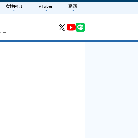
女性向け
VTuber
動画
ュー