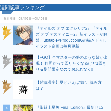
週間記事ランキング
集計期間：
08月02日〜08月08日
『テイルズ オブ エクシリア2』『テイル
1
ズ オブ デスティニー2』新イラストが解
禁。ufotable×ProductionIGの描き下ろし
イラスト企画は毎月更新
【FGO】全マスターの夢のような敵が出
2
現！ 何周だって回りたくなるけど1回き
り＆期間限定なのでお忘れなく!!
【難読漢字】夏といえば“蕣”。読み方
3
は？
『聖闘士星矢 Final Edition』最新刊15
4