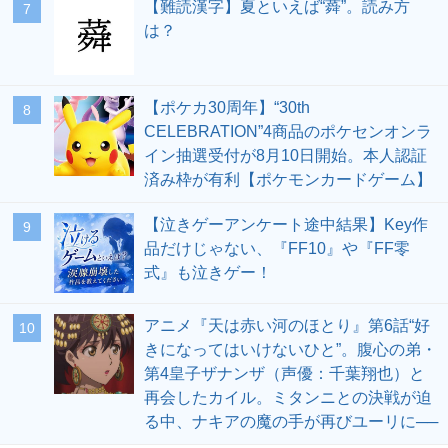
【難読漢字】夏といえば“蕣”。読み方
7
は？
【ポケカ30周年】“30th
8
CELEBRATION”4商品のポケセンオンラ
イン抽選受付が8月10日開始。本人認証
済み枠が有利【ポケモンカードゲーム】
【泣きゲーアンケート途中結果】Key作
9
品だけじゃない、『FF10』や『FF零
式』も泣きゲー！
アニメ『天は赤い河のほとり』第6話“好
10
きになってはいけないひと”。腹心の弟・
第4皇子ザナンザ（声優：千葉翔也）と
再会したカイル。ミタンニとの決戦が迫
る中、ナキアの魔の手が再びユーリに──