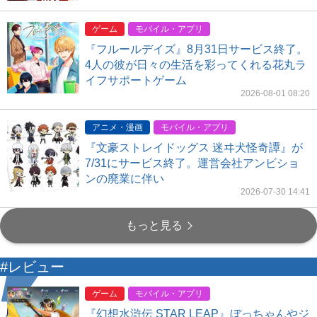
ゲーム
モバイル・アプリ
『フルールデイズ』8月31日サービス終了。
4人の彼が日々の生活を彩ってくれる花丸ラ
イフサポートゲーム
2026-08-01 08:20
アニメ・漫画
モバイル・アプリ
『文豪ストレイドッグス 迷ヰ犬怪奇譚』が
7/31にサービス終了。運営会社アンビショ
ンの廃業に伴い
2026-07-30 14:41
もっと見る
#レビュー
ゲーム
モバイル・アプリ
『幻想水滸伝 STAR LEAP』ぼっちゃんやジ