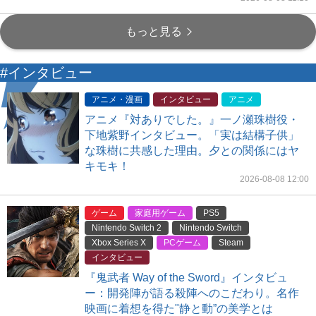
もっと見る
#インタビュー
アニメ・漫画
インタビュー
アニメ
アニメ『対ありでした。』一ノ瀬珠樹役・
下地紫野インタビュー。「実は結構子供」
な珠樹に共感した理由。夕との関係にはヤ
キモキ！
2026-08-08 12:00
ゲーム
家庭用ゲーム
PS5
Nintendo Switch 2
Nintendo Switch
Xbox Series X
PCゲーム
Steam
インタビュー
『鬼武者 Way of the Sword』インタビュ
ー：開発陣が語る殺陣へのこだわり。名作
映画に着想を得た"静と動”の美学とは