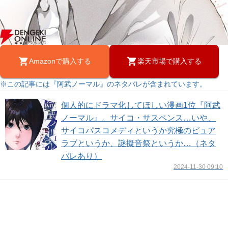
Amazonで購入する
楽天市場で購入する
※この記事には『阿武ノーマル』のネタバレが含まれています。
個人的にドラマ化してほしい漫画1位『阿武
ノーマル』。サイコ・サスペンス…いや、
サイコパスコメディというか究極のピュア
ラブというか、謎擬音祭というか…（ネタ
バレあり）
2024-11-30 09:10