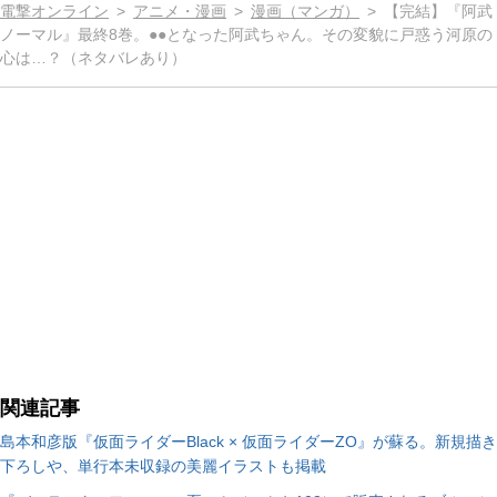
電撃オンライン
アニメ・漫画
漫画（マンガ）
【完結】『阿武
ノーマル』最終8巻。●●となった阿武ちゃん。その変貌に戸惑う河原の
心は…？（ネタバレあり）
関連記事
島本和彦版『仮面ライダーBlack × 仮面ライダーZO』が蘇る。新規描き
下ろしや、単行本未収録の美麗イラストも掲載