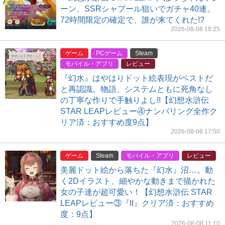
ーン、SSRシャプール狙いでガチャ40連。
72時間限定の確定で、誰が来てくれた!?
2026-08-08 18:25
ゲーム
PCゲーム
Steam
モバイル・アプリ
レビュー
『幻水』はやはりドット絵表現がベストだ
と再認識。物語、システムともに死角なし
の丁寧な作りで手触りよし!!【幻想水滸伝
STAR LEAPレビュー④ナンバリング全作ク
リア済：おすすめ度9点】
2026-08-08 17:50
ゲーム
Steam
モバイル・アプリ
レビュー
美麗ドット絵から落ちた『幻水』沼…。動
く2Dイラスト、細やかな動きまで描かれた
女の子達が超可愛い！【幻想水滸伝 STAR
LEAPレビュー③『II』クリア済：おすすめ
度：9点】
2026-08-08 11:10