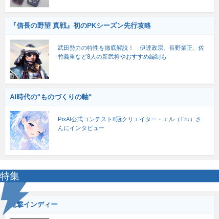
『信長の野望 真戦』初のPKシーズン先行攻略
武田勢力の特性を徹底解説！ 伊達政宗、長野業正、佐
竹義重など8人の新武将やおすすめ編制も
AI時代の"ものづくりの軸"
PixAI公式コンテスト8冠クリエイター・エル（Eru）さ
んにインタビュー
特集
電撃インディー