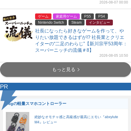
2026-08-07 00:00
ゲーム
家庭用ゲーム
PS5
PS4
Nintendo Switch
Steam
インタビュー
社長になったら好きなゲームを作って、や
りたい放題できるはずが!? 社長業とクリエ
イターの“二足のわらじ”【新川宗平53周年：
スーパーニッチの流儀＃8】
2026-08-05 10:50
もっと見る
PR
56gの軽量スマホコントローラー
絶妙なオモチャ感と高級感が最高にエモい『abxylute
M4』レビュー