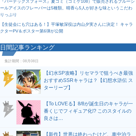
『バーテックスフォース』夏コミ（コミケ108）で販売されるブルーシ
ールアイスのフレーバーは5種類。晴香ら5人が好きな味というこだわ
りっぷり
【生徒会にも穴はある！】平塚敏深役は内山夕実さんに決定！ キャラ
クターPV＆ポスター第6弾が公開
日間記事ランキング
集計期間：
08月08日
【幻水SP攻略】リセマラで狙うべき最強
1
おすすめSSRキャラは？【幻想水滸伝 ス
ターリープ】
【To LOVEる】8/8が誕生日のキャラが一
2
番くじでフィギュア化!? このスタイルの
良さは…
【新作】世界は終わったけど、車中泊ラ