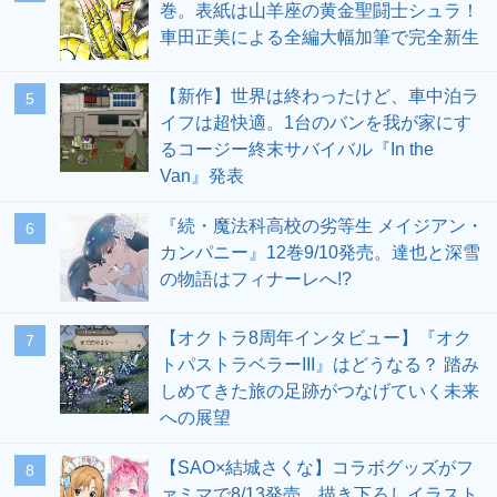
巻。表紙は山羊座の黄金聖闘士シュラ！
車田正美による全編大幅加筆で完全新生
【新作】世界は終わったけど、車中泊ラ
5
イフは超快適。1台のバンを我が家にす
るコージー終末サバイバル『In the
Van』発表
『続・魔法科高校の劣等生 メイジアン・
6
カンパニー』12巻9/10発売。達也と深雪
の物語はフィナーレへ!?
【オクトラ8周年インタビュー】『オク
7
トパストラベラーIII』はどうなる？ 踏み
しめてきた旅の足跡がつなげていく未来
への展望
【SAO×結城さくな】コラボグッズがフ
8
ァミマで8/13発売。描き下ろしイラスト