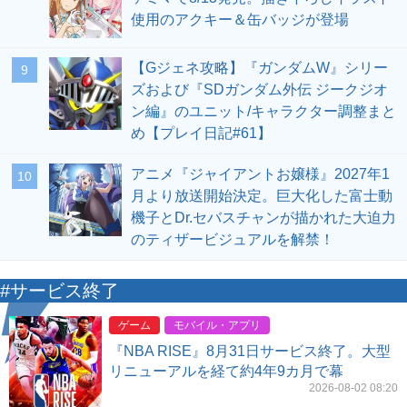
使用のアクキー＆缶バッジが登場
【Gジェネ攻略】『ガンダムW』シリー
9
ズおよび『SDガンダム外伝 ジークジオ
ン編』のユニット/キャラクター調整まと
め【プレイ日記#61】
アニメ『ジャイアントお嬢様』2027年1
10
月より放送開始決定。巨大化した富士動
機子とDr.セバスチャンが描かれた大迫力
のティザービジュアルを解禁！
#サービス終了
ゲーム
モバイル・アプリ
『NBA RISE』8月31日サービス終了。大型
リニューアルを経て約4年9カ月で幕
2026-08-02 08:20