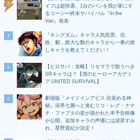
3
イフは超快適。1台のバンを我が家にす
るコージー終末サバイバル『In the
Van』発表
『キングダム』キャラ人気投票。信、
4
政、貂…膨大な数のキャラから一番の推
しキャラを教えてください！
【ヒロサバ：攻略】リセマラで狙うべき
5
SRキャラは？【僕のヒーローアカデミ
ア UNITED SURVIVAL】
劇場版『メイドインアビス 目覚める神
6
秘』深界七層へと進むリコ・レグ・ナナ
チ・ファプタの姿が描かれた本予告映像
が公開。追加キャラの声優には諸星すみ
れ、星野貴紀が決定！