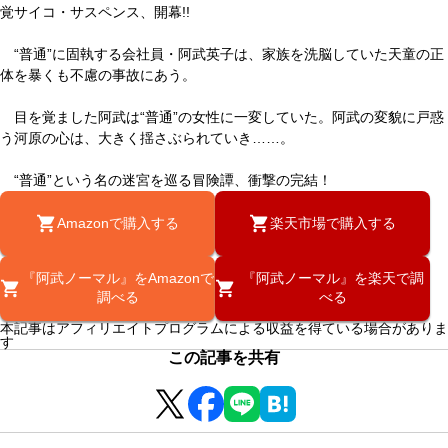
覚サイコ・サスペンス、開幕!!
“普通”に固執する会社員・阿武英子は、家族を洗脳していた天童の正
体を暴くも不慮の事故にあう。
目を覚ました阿武は“普通”の女性に一変していた。阿武の変貌に戸惑
う河原の心は、大きく揺さぶられていき……。
“普通”という名の迷宮を巡る冒険譚、衝撃の完結！
Amazonで購入する
楽天市場で購入する
『阿武ノーマル』をAmazonで
『阿武ノーマル』を楽天で調
調べる
べる
本記事はアフィリエイトプログラムによる収益を得ている場合がありま
す
この記事を共有