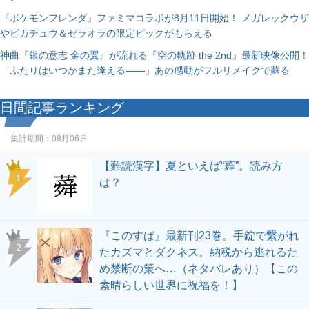
『ポケモンフレンダ』ファミマコラボが8月11日開始！ メガレックウザ
やピカチュウ＆ゼラオラの限定ピックがもらえる
神曲『銀の意志 金の翼』が流れる『空の軌跡 the 2nd』最新映像公開！
「ふたりはいつかまた逢える――」あの感動がフルリメイクで蘇る
日間記事ランキング
集計期間：
08月06日
【難読漢字】夏といえば“蕣”。読み方
1
は？
『このすば』最新刊23巻。手錠で繋がれ
2
たカズマとダクネス。納税から逃れるた
め禁断の策へ…（ネタバレあり）【この
素晴らしい世界に祝福を！】