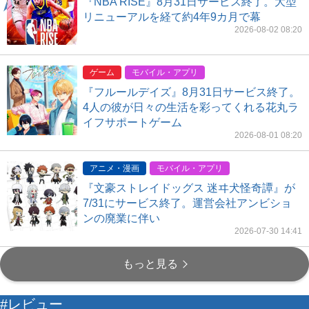
『NBA RISE』8月31日サービス終了。大型
リニューアルを経て約4年9カ月で幕
2026-08-02 08:20
ゲーム
モバイル・アプリ
『フルールデイズ』8月31日サービス終了。
4人の彼が日々の生活を彩ってくれる花丸ラ
イフサポートゲーム
2026-08-01 08:20
アニメ・漫画
モバイル・アプリ
『文豪ストレイドッグス 迷ヰ犬怪奇譚』が
7/31にサービス終了。運営会社アンビショ
ンの廃業に伴い
2026-07-30 14:41
もっと見る
#レビュー