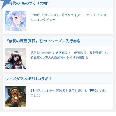
AI時代の"ものづくりの軸"
PixAI公式コンテスト8冠クリエイター・エル（Eru）さ
んにインタビュー
『信長の野望 真戦』初のPKシーズン先行攻略
武田勢力の特性を徹底解説！ 伊達政宗、長野業正、佐
竹義重など8人の新武将やおすすめ編制も
ウィズダフネ×FF11コラボ！
24年以上にわたり冒険者を魅了し続ける『FFXI』の魅
力とは