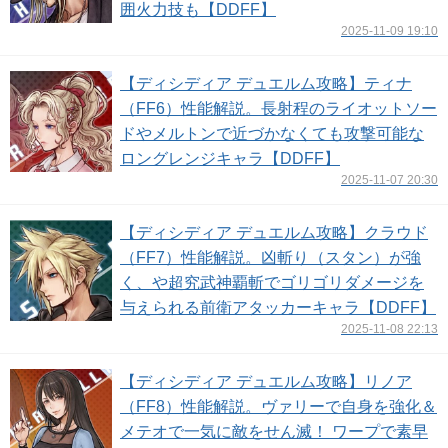
囲火力技も【DDFF】
2025-11-09 19:10
【ディシディア デュエルム攻略】ティナ
（FF6）性能解説。長射程のライオットソー
ドやメルトンで近づかなくても攻撃可能な
ロングレンジキャラ【DDFF】
2025-11-07 20:30
【ディシディア デュエルム攻略】クラウド
（FF7）性能解説。凶斬り（スタン）が強
く、や超究武神覇斬でゴリゴリダメージを
与えられる前衛アタッカーキャラ【DDFF】
2025-11-08 22:13
【ディシディア デュエルム攻略】リノア
（FF8）性能解説。ヴァリーで自身を強化＆
メテオで一気に敵をせん滅！ ワープで素早