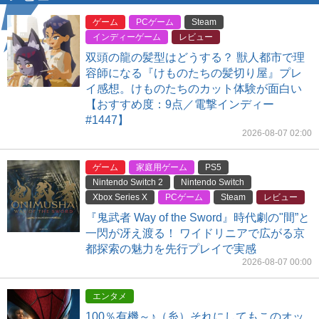
ゲーム
PCゲーム
Steam
インディーゲーム
レビュー
双頭の龍の髪型はどうする？ 獣人都市で理
容師になる『けものたちの髪切り屋』プレ
イ感想。けものたちのカット体験が面白い
【おすすめ度：9点／電撃インディー
#1447】
2026-08-07 02:00
ゲーム
家庭用ゲーム
PS5
Nintendo Switch 2
Nintendo Switch
Xbox Series X
PCゲーム
Steam
レビュー
『鬼武者 Way of the Sword』時代劇の"間”と
一閃が冴え渡る！ ワイドリニアで広がる京
都探索の魅力を先行プレイで実感
2026-08-07 00:00
エンタメ
100％有機～♪（糸）それにしてもこのオッ