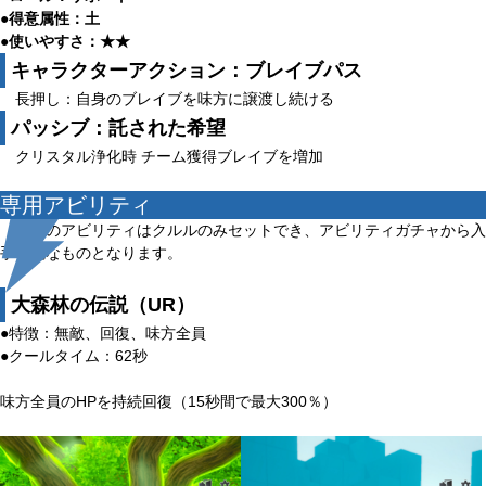
●得意属性：土
●使いやすさ：★★
キャラクターアクション：ブレイブパス
長押し：自身のブレイブを味方に譲渡し続ける
パッシブ：託された希望
クリスタル浄化時 チーム獲得ブレイブを増加
専用アビリティ
以下のアビリティはクルルのみセットでき、アビリティガチャから入
手可能なものとなります。
大森林の伝説（UR）
●特徴：無敵、回復、味方全員
●クールタイム：62秒
味方全員のHPを持続回復（15秒間で最大300％）