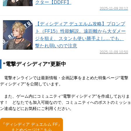
クター【DDFF】
2025-11-09 20:12
【ディシディア デュエルム攻略】プロンプ
ト（FF15）性能解説。遠距離から大ダメー
ジを狙え、スタンも使い勝手よし…でも、
撃たれ弱いので注意
2025-11-09 10:50
“電撃ディシディア”更新中
電撃オンラインでは最新情報・企画記事をまとめた特集ページ“電撃
ディシディア”を公開しています。
また、ゲーム内にコミュニティ“電撃ディシディア”を作成しておりま
す！ どなたでも加入可能なので、コミュニティへのポストのミッショ
ン達成などにお気軽にご利用ください。
『ディシディア デュエルム FF』
まとめページはこちら