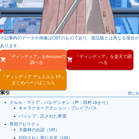
※記事内のデータや画像はCBTのものであり、製品版とは異なる場合が
あります。
『ディシディア』をAmazonで
『ディシディア』を楽天で調
調べる
べる
『ディシディア デュエルム FF』
まとめページはこちら
索引
閉じる
クルル・マイア・バルデシオン（声：田村 ゆかり）
キャラクターアクション：ブレイブパス
パッシブ：託された希望
専用アビリティ
大森林の伝説（UR）
封印されし聖なる光（UR）