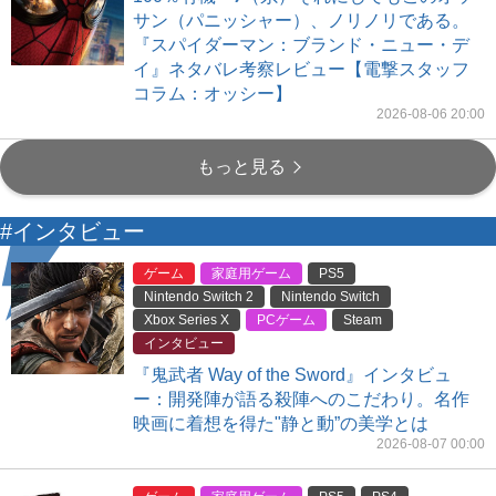
サン（パニッシャー）、ノリノリである。
『スパイダーマン：ブランド・ニュー・デ
イ』ネタバレ考察レビュー【電撃スタッフ
コラム：オッシー】
2026-08-06 20:00
もっと見る
#インタビュー
ゲーム
家庭用ゲーム
PS5
Nintendo Switch 2
Nintendo Switch
Xbox Series X
PCゲーム
Steam
インタビュー
『鬼武者 Way of the Sword』インタビュ
ー：開発陣が語る殺陣へのこだわり。名作
映画に着想を得た"静と動”の美学とは
2026-08-07 00:00