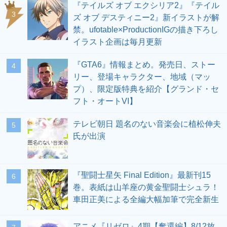
『テイルズ オブ エクシリア2』『テイル
3
ズ オブ デスティニー2』新イラストが解
禁。ufotable×ProductionIGの描き下ろし
イラスト企画は毎月更新
『GTA6』情報まとめ。発売日、ストー
4
リー、登場キャラクター、地域（マッ
プ）、限定版特典を紹介【グランド・セ
フト・オートVI】
テレビ朝日 題名のない音楽会に植松伸夫
5
氏が出演
『聖闘士星矢 Final Edition』最新刊15
6
巻。表紙は山羊座の黄金聖闘士シュラ！
車田正美による全編大幅加筆で完全新生
アニメ『リゼロ』4期【奪還編】8/12放