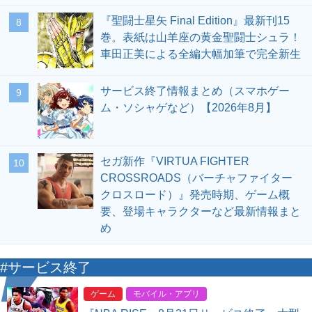
『聖闘士星矢 Final Edition』最新刊15
8
巻。表紙は山羊座の黄金聖闘士シュラ！
車田正美による全編大幅加筆で完全新生
サービス終了情報まとめ（スマホゲー
9
ム・ソシャゲなど）【2026年8月】
セガ新作『VIRTUA FIGHTER
10
CROSSROADS（バーチャファイター
クロスロード）』発売時期、ゲーム概
要、登場キャラクターなど最新情報まと
め
#サービス終了
ゲーム
モバイル・アプリ