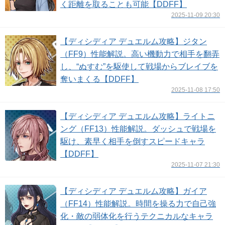
く距離を取ることも可能【DDFF】
2025-11-09 20:30
【ディシディア デュエルム攻略】ジタン
（FF9）性能解説。高い機動力で相手を翻弄
し、“ぬすむ”を駆使して戦場からブレイブを
奪いまくる【DDFF】
2025-11-08 17:50
【ディシディア デュエルム攻略】ライトニ
ング（FF13）性能解説。ダッシュで戦場を
駆け、素早く相手を倒すスピードキャラ
【DDFF】
2025-11-07 21:30
【ディシディア デュエルム攻略】ガイア
（FF14）性能解説。時間を操る力で自己強
化・敵の弱体化を行うテクニカルなキャラ