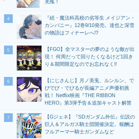
羌瘣！
『続・魔法科高校の劣等生 メイジアン・
4
カンパニー』12巻9/10発売。達也と深雪
の物語はフィナーレへ!?
【FGO】全マスターの夢のような敵が出
5
現！ 何周だって回りたくなるけど1回き
り＆期間限定なのでお忘れなく!!
【にじさんじ】月ノ美兎、ルンルン、で
6
びでび・でびるが長編アニメ声優初挑
戦！ Netflix映画『THE RIBBON
HERO』第3弾予告＆追加キャスト解禁
【Gジェネ】『SDガンダム外伝』伝説の
7
巨人＆アルガス騎士団開催決定。報酬は
フルアーマー騎士ガンダムなど