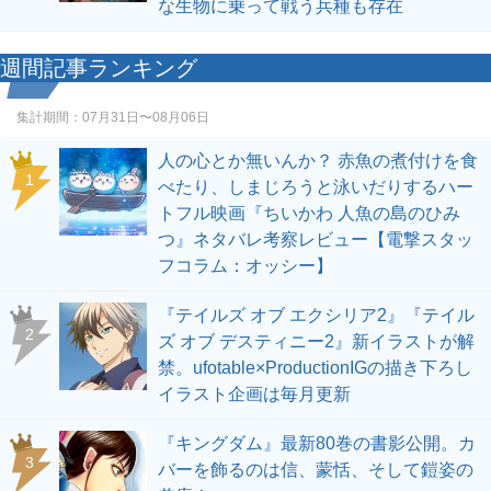
な生物に乗って戦う兵種も存在
週間記事ランキング
集計期間：
07月31日〜08月06日
人の心とか無いんか？ 赤魚の煮付けを食
1
べたり、しまじろうと泳いだりするハー
トフル映画『ちいかわ 人魚の島のひみ
つ』ネタバレ考察レビュー【電撃スタッ
フコラム：オッシー】
『テイルズ オブ エクシリア2』『テイル
2
ズ オブ デスティニー2』新イラストが解
禁。ufotable×ProductionIGの描き下ろし
イラスト企画は毎月更新
『キングダム』最新80巻の書影公開。カ
3
バーを飾るのは信、蒙恬、そして鎧姿の