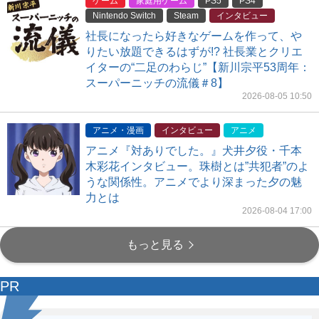
ゲーム
家庭用ゲーム
PS5
PS4
Nintendo Switch
Steam
インタビュー
社長になったら好きなゲームを作って、や
りたい放題できるはずが!? 社長業とクリエ
イターの“二足のわらじ”【新川宗平53周年：
スーパーニッチの流儀＃8】
2026-08-05 10:50
アニメ・漫画
インタビュー
アニメ
アニメ『対ありでした。』犬井夕役・千本
木彩花インタビュー。珠樹とは”共犯者”のよ
うな関係性。アニメでより深まった夕の魅
力とは
2026-08-04 17:00
もっと見る
PR