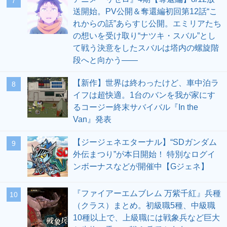
7
送開始。PV公開＆奪還編初回第12話“こ
れからの話”あらすじ公開。エミリアたち
の想いを受け取り“ナツキ・スバル”とし
て戦う決意をしたスバルは塔内の螺旋階
段へと向かう――
【新作】世界は終わったけど、車中泊ラ
8
イフは超快適。1台のバンを我が家にす
るコージー終末サバイバル『In the
Van』発表
【ジージェネエターナル】“SDガンダム
9
外伝まつり”が本日開始！ 特別なログイ
ンボーナスなどが開催中【Gジェネ】
『ファイアーエムブレム 万紫千紅』兵種
10
（クラス）まとめ。初級職5種、中級職
10種以上で、上級職には戦象兵など巨大