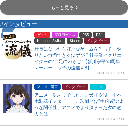
もっと見る
#インタビュー
ゲーム
家庭用ゲーム
PS5
PS4
Nintendo Switch
Steam
インタビュー
社長になったら好きなゲームを作って、や
りたい放題できるはずが!? 社長業とクリエ
イターの“二足のわらじ”【新川宗平53周年：
スーパーニッチの流儀＃8】
2026-08-05 10:50
アニメ・漫画
インタビュー
アニメ
アニメ『対ありでした。』犬井夕役・千本
木彩花インタビュー。珠樹とは”共犯者”のよ
うな関係性。アニメでより深まった夕の魅
力とは
2026-08-04 17:00