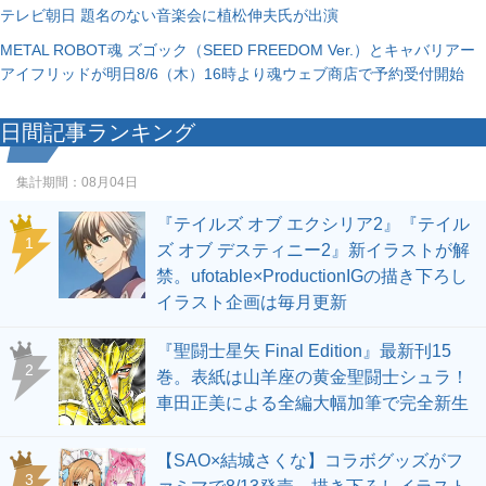
テレビ朝日 題名のない音楽会に植松伸夫氏が出演
METAL ROBOT魂 ズゴック（SEED FREEDOM Ver.）とキャバリアー
アイフリッドが明日8/6（木）16時より魂ウェブ商店で予約受付開始
日間記事ランキング
集計期間：
08月04日
『テイルズ オブ エクシリア2』『テイル
1
ズ オブ デスティニー2』新イラストが解
禁。ufotable×ProductionIGの描き下ろし
イラスト企画は毎月更新
『聖闘士星矢 Final Edition』最新刊15
2
巻。表紙は山羊座の黄金聖闘士シュラ！
車田正美による全編大幅加筆で完全新生
【SAO×結城さくな】コラボグッズがフ
3