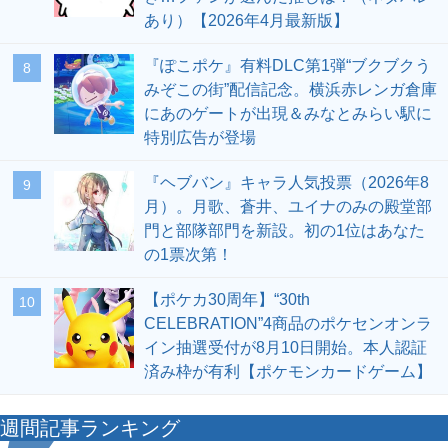
あり）【2026年4月最新版】
『ぽこポケ』有料DLC第1弾“ブクブクう
8
みぞこの街”配信記念。横浜赤レンガ倉庫
にあのゲートが出現＆みなとみらい駅に
特別広告が登場
『ヘブバン』キャラ人気投票（2026年8
9
月）。月歌、蒼井、ユイナのみの殿堂部
門と部隊部門を新設。初の1位はあなた
の1票次第！
【ポケカ30周年】“30th
10
CELEBRATION”4商品のポケセンオンラ
イン抽選受付が8月10日開始。本人認証
済み枠が有利【ポケモンカードゲーム】
週間記事ランキング