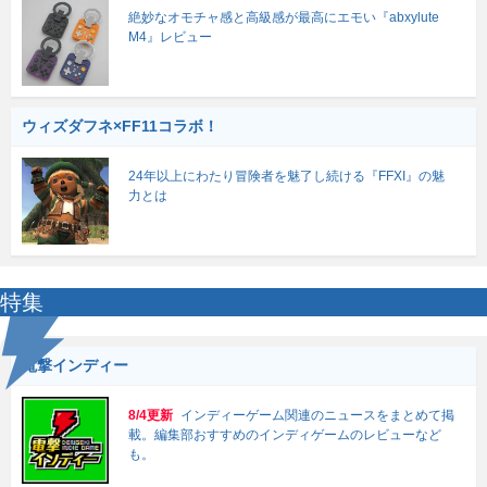
絶妙なオモチャ感と高級感が最高にエモい『abxylute
M4』レビュー
ウィズダフネ×FF11コラボ！
24年以上にわたり冒険者を魅了し続ける『FFXI』の魅
力とは
特集
電撃インディー
8/4更新
インディーゲーム関連のニュースをまとめて掲
載。編集部おすすめのインディゲームのレビューなど
も。