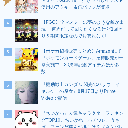
ァミマで8/13発売。描き下ろしイラスト
使用のアクキー＆缶バッジが登場
【FGO】全マスターの夢のような敵が出
4
現！ 何周だって回りたくなるけど1回き
り＆期間限定なのでお忘れなく!!
【ポケカ招待販売まとめ】Amazonにて
5
『ポケモンカードゲーム』招待販売が一
挙実施中。30周年記念アイテムほか多
数！
『機動戦士ガンダム 閃光のハサウェイ
6
キルケーの魔女』8月17日よりPrime
Videoで配信
『ちいかわ』人気キャラクターランキン
7
グTOP10。ちいかわ、ハチワレ、うさ
ぎ…ファンが選んだ推しは？（ネタバレ