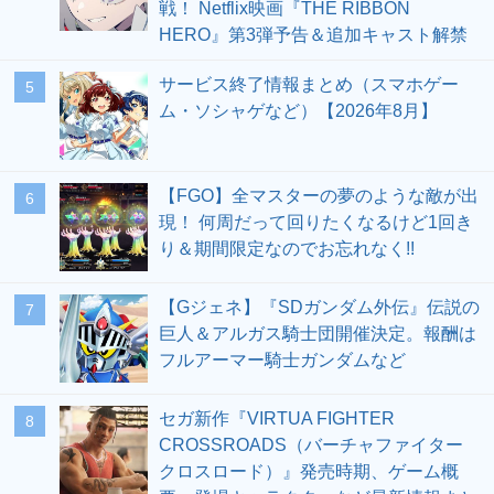
戦！ Netflix映画『THE RIBBON
HERO』第3弾予告＆追加キャスト解禁
サービス終了情報まとめ（スマホゲー
5
ム・ソシャゲなど）【2026年8月】
【FGO】全マスターの夢のような敵が出
6
現！ 何周だって回りたくなるけど1回き
り＆期間限定なのでお忘れなく!!
【Gジェネ】『SDガンダム外伝』伝説の
7
巨人＆アルガス騎士団開催決定。報酬は
フルアーマー騎士ガンダムなど
セガ新作『VIRTUA FIGHTER
8
CROSSROADS（バーチャファイター
クロスロード）』発売時期、ゲーム概