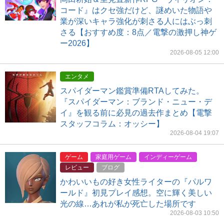
コード』はクセ強だけど、謎めいた物語や
業が深いキャラ強化が刺さる人にはぶっ刺
さる【おすすめ度：8点／電撃の激押し神ゲ
ー2026】
2026-08-05 12:00
エンタメ
スパイダーマン鑑賞準備RTAしてみた。
『スパイダーマン：ブランド・ニュー・デ
イ』を観る前に必見の過去作まとめ【電撃
スタッフコラム：オッシー】
2026-08-04 19:07
ゲーム
家庭用ゲーム
インディーゲーム
レビュー
ブログ
かわいいもの好き女性ライターの『パルワ
ールド』初見プレイ感想。空に輝く美しい
光の線…あれが私が死亡した場所です
2026-08-03 10:50