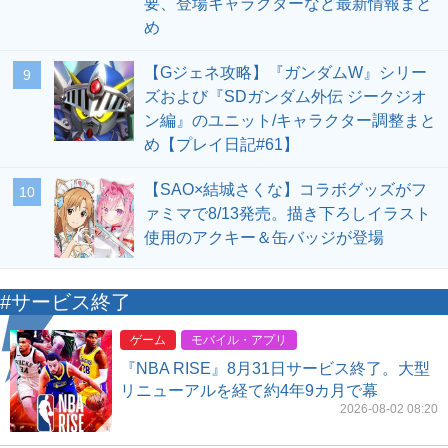
要、登場キャラクターなど最新情報まと
め
【Gジェネ攻略】『ガンダムW』シリー
9
ズおよび『SDガンダム外伝 ジークジオ
ン編』のユニット/キャラクター調整まと
め【プレイ日記#61】
【SAO×結城さくな】コラボグッズがフ
10
ァミマで8/13発売。描き下ろしイラスト
使用のアクキー＆缶バッジが登場
#サービス終了
ゲーム
モバイル・アプリ
『NBA RISE』8月31日サービス終了。大型
リニューアルを経て約4年9カ月で幕
2026-08-02 08:20