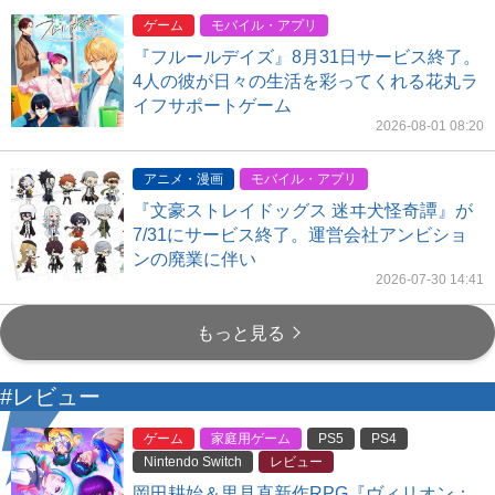
ゲーム
モバイル・アプリ
『フルールデイズ』8月31日サービス終了。
4人の彼が日々の生活を彩ってくれる花丸ラ
イフサポートゲーム
2026-08-01 08:20
アニメ・漫画
モバイル・アプリ
『文豪ストレイドッグス 迷ヰ犬怪奇譚』が
7/31にサービス終了。運営会社アンビショ
ンの廃業に伴い
2026-07-30 14:41
もっと見る
#レビュー
ゲーム
家庭用ゲーム
PS5
PS4
Nintendo Switch
レビュー
岡田耕始＆里見直新作RPG『ヴィリオン：