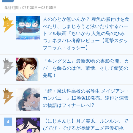
集計期間：
07月30日〜08月05日
人の心とか無いんか？ 赤魚の煮付けを食
1
べたり、しまじろうと泳いだりするハー
トフル映画『ちいかわ 人魚の島のひみ
つ』ネタバレ考察レビュー【電撃スタッ
フコラム：オッシー】
『キングダム』最新80巻の書影公開。カ
2
バーを飾るのは信、蒙恬、そして鎧姿の
羌瘣！
『続・魔法科高校の劣等生 メイジアン・
3
カンパニー』12巻9/10発売。達也と深雪
の物語はフィナーレへ!?
【にじさんじ】月ノ美兎、ルンルン、で
4
びでび・でびるが長編アニメ声優初挑