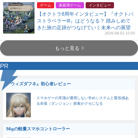
ゲーム
家庭用ゲーム
インタビュー
【オクトラ8周年インタビュー】『オクトパ
ストラベラーIII』はどうなる？ 踏みしめて
きた旅の足跡がつなげていく未来への展望
2026-08-02 10:50
もっと見る
PR
『ウィズダフネ』初心者レビュー
スマホゲーの常識が通用しない辛めシステムと緊張感あ
る奈落（ダンジョン）探索がクセになる
56gの軽量スマホコントローラー