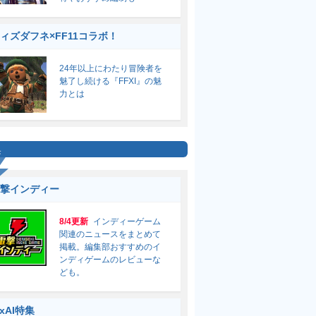
ィズダフネ×FF11コラボ！
24年以上にわたり冒険者を
魅了し続ける『FFXI』の魅
力とは
集
撃インディー
8/4更新
インディーゲーム
関連のニュースをまとめて
掲載。編集部おすすめのイ
ンディゲームのレビューな
ども。
ixAI特集