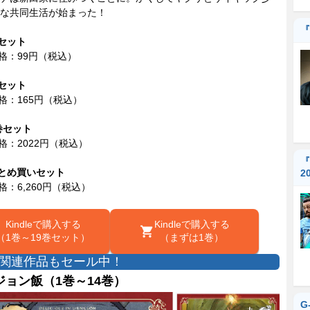
な共同生活が始まった！
『
巻セット
e価格：99円（税込）
巻セット
e価格：165円（税込）
0巻セット
e価格：2022円（税込）
『
まとめ買いセット
2
e価格：6,260円（税込）
Kindleで購入する
Kindleで購入する
（1巻～19巻セット）
（まずは1巻）
関連作品もセール中！
ジョン飯（1巻～14巻）
G