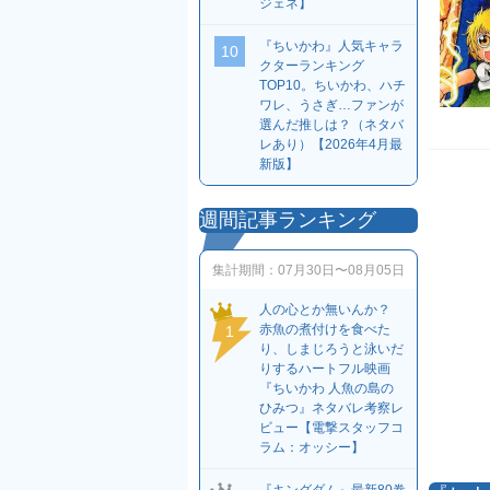
ジェネ】
『ちいかわ』人気キャラ
10
クターランキング
TOP10。ちいかわ、ハチ
ワレ、うさぎ…ファンが
選んだ推しは？（ネタバ
レあり）【2026年4月最
新版】
週間記事ランキング
集計期間：
07月30日〜08月05日
人の心とか無いんか？
赤魚の煮付けを食べた
1
り、しまじろうと泳いだ
りするハートフル映画
『ちいかわ 人魚の島の
ひみつ』ネタバレ考察レ
ビュー【電撃スタッフコ
ラム：オッシー】