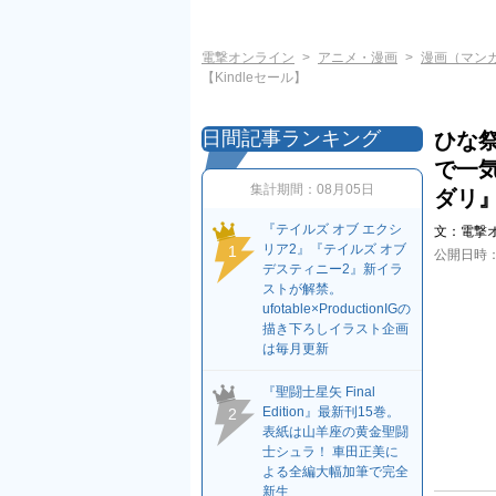
電撃オンライン
アニメ・漫画
漫画（マン
【Kindleセール】
日間記事ランキング
ひな祭
で一
集計期間：
08月05日
ダリ』
『テイルズ オブ エクシ
文：
電撃
リア2』『テイルズ オブ
1
公開日時
デスティニー2』新イラ
ストが解禁。
ufotable×ProductionIGの
描き下ろしイラスト企画
は毎月更新
『聖闘士星矢 Final
Edition』最新刊15巻。
2
表紙は山羊座の黄金聖闘
士シュラ！ 車田正美に
よる全編大幅加筆で完全
新生