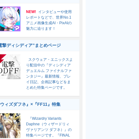
NEW!
インタビューや使用
レポートなどで、世界No.1
アニメ画像生成AI・PixAIの
魅力に迫ります！
電撃ディシディア”まとめページ
スクウェア・エニックスよ
り配信中の『ディシディア
デュエルム ファイナルファ
ンタジー』最新情報、プレ
イ日記、企画記事などをま
とめた特集ページです。
ウィズダフネ』×『FF11』特集
『Wizardry Variants
Daphne（ウィザードリィ
ヴァリアンツ ダフネ）』の
特集ページです。『FINAL