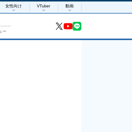
女性向け
VTuber
動画
ュー