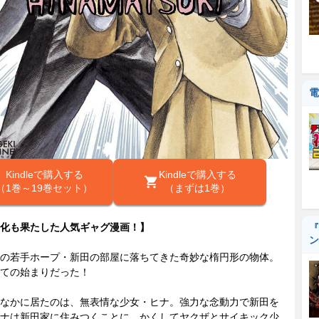
電
Kindleで購入する
Kindleで購入する
（1巻～19巻セット）
（まずは1巻）
化も果たした人気ギャグ漫画！】
『
ン
の若手ホープ・新田の部屋に落ちてきた奇妙な楕円形の物体。
ての始まりだった！
なかに居たのは、無表情な少女・ヒナ。強力な念動力で新田を
ナは新田家に住みつくことに。かくしてヤクザとサイキック少