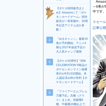
Amazo
～6巻が
【ポケカ招待販売まと
中です。
め】Amazonにて『ポケ
3
モンカードゲーム』招待
販売が一挙実施中。30周
※セール
年記念アイテムほか多
記事公開
数！
『ゆるキャン△』最新19
4
巻が予約開始。アニメ4
期も2027年放送予定の
大人気キャンプ漫画
【ポケカ30周年】“30th
5
CELEBRATION”4商品の
ポケセンオンライン抽選
受付が8月10日開始。本
人認証済み枠が有利【ポ
ケモンカードゲーム】
『ファイアーエムブレム
6
万紫千紅』兵種（クラ
ス）まとめ。初級職5
種、中級職10種以上で、