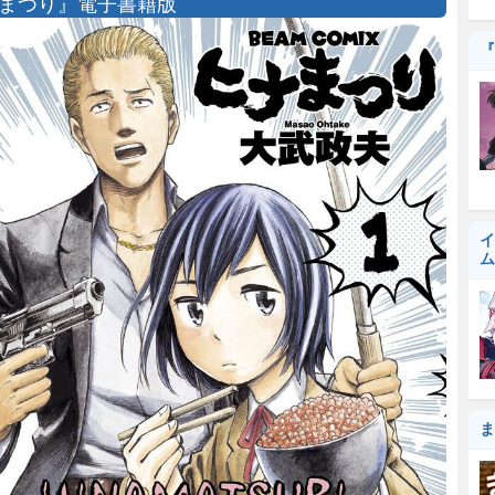
まつり』電子書籍版
『
イ
ム
ま