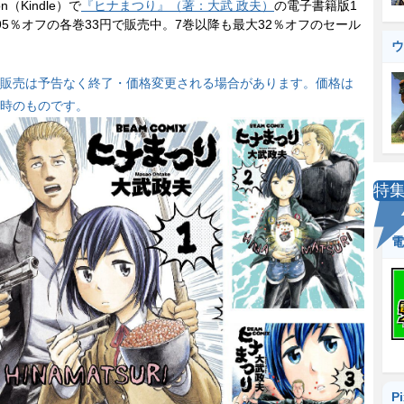
n（Kindle）で
『ヒナまつり』（著：大武 政夫）
の電子書籍版1
95％オフの各巻33円で販売中。7巻以降も最大32％オフのセール
ウ
販売は予告なく終了・価格変更される場合があります。価格は
時のものです。
特
電
P