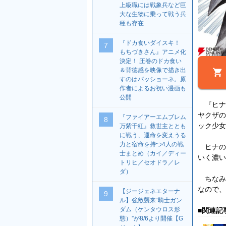
上級職には戦象兵など巨
大な生物に乗って戦う兵
種も存在
『ドカ食いダイスキ！
7
もちづきさん』アニメ化
決定！ 圧巻のドカ食い
＆背徳感を映像で描き出
すのはパッショーネ。原
作者によるお祝い漫画も
公開
『ヒナ
ヤクザの
『ファイアーエムブレム
8
ック少女
万紫千紅』救世主ととも
に戦う、運命を変えうる
力と宿命を持つ4人の戦
ヒナの
士まとめ（カイ／ディー
いく濃い
トリヒ／セオドラ／レ
ダ）
ちなみ
なので、
【ジージェネエターナ
9
ル】強敵襲来“騎士ガン
ダム（ケンタウロス形
■関連記
態）”が8/6より開催【G