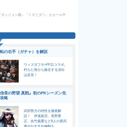
！『ダンジョン飯』『ミギとダリ』もセール中
転の右手（ガチャ）を解説
ウィズダフネ×FF11コラボ。
朽ちた骨から蘇生する演出
は必見！
信長の野望 真戦』初のPKシーズン先
攻略
武田勢力の特性を徹底解
説！ 伊達政宗、長野業
正、佐竹義重など8人の新武
将やおすすめ編制も