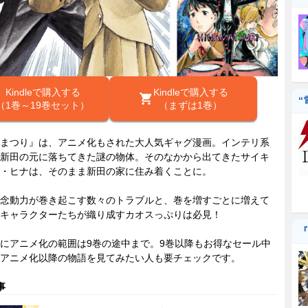
Kindleで購入する
Kindleで購入する
“
（1巻～19巻セット）
（まずは1巻）
まつり』は、アニメ化もされた大人気ギャグ漫画。インテリ系
新田の元に落ちてきた謎の物体。そのなかから出てきたサイキ
・ヒナは、そのまま新田の家に住み着くことに。
念動力が巻き起こす数々のトラブルと、巻を増すごとに増えて
キャラクターたちが織り成すカオスっぷりは必見！
『
にアニメ化の範囲は9巻の途中まで。9巻以降もお得なセール中
アニメ化以降の物語を見てみたい人も要チェックです。
事