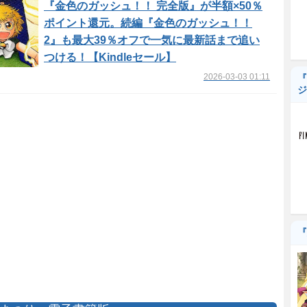
『金色のガッシュ！！ 完全版』が半額×50％
ポイント還元。続編『金色のガッシュ！！
2』も最大39％オフで一気に最新話まで追い
つける！【Kindleセール】
2026-03-03 01:11
『
ジ
『