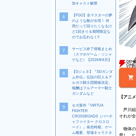
加キャスト解禁
【FGO】全マスターの夢
6
のような敵が出現！ 何
周だって回りたくなるけ
ど1回きり＆期間限定な
のでお忘れなく!!
サービス終了情報まとめ
7
（スマホゲーム・ソシャ
ゲなど）【2026年8月】
【Gジェネ】『SDガンダ
8
ム外伝』伝説の巨人＆ア
ルガス騎士団開催決定。
報酬はフルアーマー騎士
ガンダムなど
【アニメ
セガ新作『VIRTUA
9
芦川組
FIGHTER
それが全
CROSSROADS（バーチ
ャファイター クロスロ
ード）』発売時期、ゲー
物体の
ム概要、登場キャラクタ
脅し、ヒ