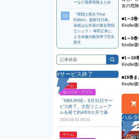
ーなど最新情報まとめ
女の危険
『聖闘士星矢 Final
10
■1～3
Edition』最新刊15巻。
Kindl
表紙は山羊座の黄金聖闘
士シュラ！ 車田正美に
よる全編大幅加筆で完全
■1～5
新生
Kindl
■1～1
Kindl
#サービス終了
■19巻
Kindl
ゲーム
モバイル・アプリ
『NBA RISE』8月31日サー
ビス終了。大型リニューア
ルを経て約4年9カ月で幕
ハルタ
2026-08-02 08:20
ダン
ゲーム