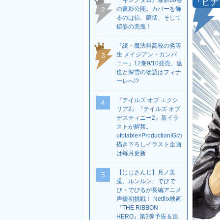
『キングダム』最新80巻
『ヒナ
の書影公開。カバーを飾
2
るのは信、蒙恬、そして
鎧姿の羌瘣！
『続・魔法科高校の劣等
生 メイジアン・カンパ
3
ニー』12巻9/10発売。達
也と深雪の物語はフィナ
ーレへ!?
『テイルズ オブ エクシ
4
リア2』『テイルズ オブ
デスティニー2』新イラ
ストが解禁。
ufotable×ProductionIGの
描き下ろしイラスト企画
は毎月更新
【にじさんじ】月ノ美
5
兎、ルンルン、でびで
び・でびるが長編アニメ
声優初挑戦！ Netflix映画
『THE RIBBON
HERO』第3弾予告＆追