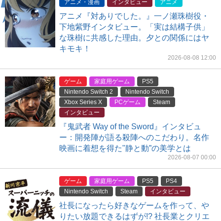
アニメ・漫画
インタビュー
アニメ
アニメ『対ありでした。』一ノ瀬珠樹役・
下地紫野インタビュー。「実は結構子供」
な珠樹に共感した理由。夕との関係にはヤ
キモキ！
2026-08-08 12:00
ゲーム
家庭用ゲーム
PS5
Nintendo Switch 2
Nintendo Switch
Xbox Series X
PCゲーム
Steam
インタビュー
『鬼武者 Way of the Sword』インタビュ
ー：開発陣が語る殺陣へのこだわり。名作
映画に着想を得た"静と動”の美学とは
2026-08-07 00:00
ゲーム
家庭用ゲーム
PS5
PS4
Nintendo Switch
Steam
インタビュー
社長になったら好きなゲームを作って、や
りたい放題できるはずが!? 社長業とクリエ