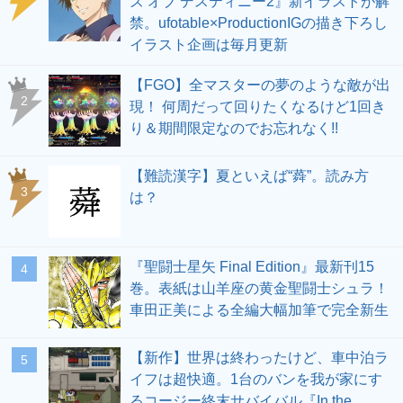
ズ オブ デスティニー2』新イラストが解
禁。ufotable×ProductionIGの描き下ろし
イラスト企画は毎月更新
【FGO】全マスターの夢のような敵が出
2
現！ 何周だって回りたくなるけど1回き
り＆期間限定なのでお忘れなく!!
【難読漢字】夏といえば“蕣”。読み方
3
は？
『聖闘士星矢 Final Edition』最新刊15
4
巻。表紙は山羊座の黄金聖闘士シュラ！
車田正美による全編大幅加筆で完全新生
【新作】世界は終わったけど、車中泊ラ
5
イフは超快適。1台のバンを我が家にす
るコージー終末サバイバル『In the