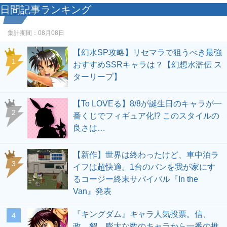
日間記事ランキング
集計期間：
08月08日
【幻水SP攻略】リセマラで狙うべき最強
1
おすすめSSRキャラは？【幻想水滸伝 ス
ターリープ】
【To LOVEる】8/8が誕生日のキャラが一
2
番くじでフィギュア化!? このスタイルの
良さは…
【新作】世界は終わったけど、車中泊ラ
3
イフは超快適。1台のバンを我が家にす
るコージー終末サバイバル『In the
Van』発表
『キングダム』キャラ人気投票。信、
4
政、貂…膨大な数のキャラから一番の推