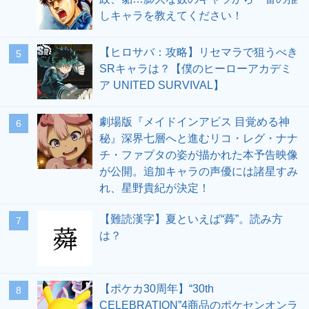
しキャラを教えてください！
【ヒロサバ：攻略】リセマラで狙うべき
5
SRキャラは？【僕のヒーローアカデミ
ア UNITED SURVIVAL】
劇場版『メイドインアビス 目覚める神
6
秘』深界七層へと進むリコ・レグ・ナナ
チ・ファプタの姿が描かれた本予告映像
が公開。追加キャラの声優には諸星すみ
れ、星野貴紀が決定！
【難読漢字】夏といえば“蕣”。読み方
7
は？
【ポケカ30周年】“30th
8
CELEBRATION”4商品のポケセンオンラ