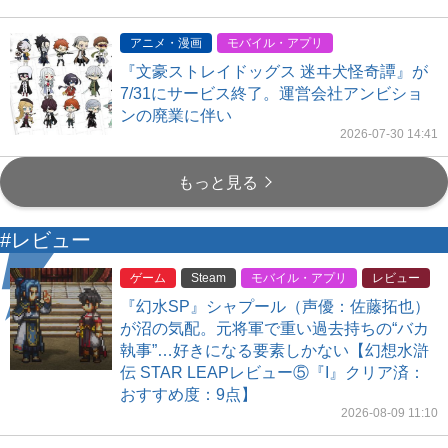
アニメ・漫画
モバイル・アプリ
『文豪ストレイドッグス 迷ヰ犬怪奇譚』が
7/31にサービス終了。運営会社アンビショ
ンの廃業に伴い
2026-07-30 14:41
もっと見る
#レビュー
ゲーム
Steam
モバイル・アプリ
レビュー
『幻水SP』シャプール（声優：佐藤拓也）
が沼の気配。元将軍で重い過去持ちの“バカ
執事”…好きになる要素しかない【幻想水滸
伝 STAR LEAPレビュー⑤『I』クリア済：
おすすめ度：9点】
2026-08-09 11:10