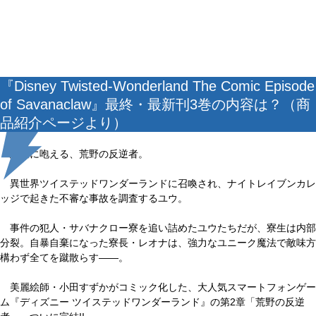
『Disney Twisted-Wonderland The Comic Episode
of Savanaclaw』最終・最新刊3巻の内容は？（商
品紹介ページより）
絶望に咆える、荒野の反逆者。
異世界ツイステッドワンダーランドに召喚され、ナイトレイブンカレ
ッジで起きた不審な事故を調査するユウ。
事件の犯人・サバナクロー寮を追い詰めたユウたちだが、寮生は内部
分裂。自暴自棄になった寮長・レオナは、強力なユニーク魔法で敵味方
構わず全てを蹴散らす――。
美麗絵師・小田すずかがコミック化した、大人気スマートフォンゲー
ム『ディズニー ツイステッドワンダーランド』の第2章「荒野の反逆