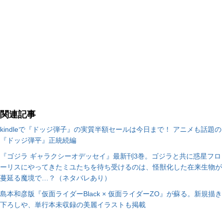
関連記事
kindleで『ドッジ弾子』の実質半額セールは今日まで！ アニメも話題の
『ドッジ弾平』正統続編
『ゴジラ ギャラクシーオデッセイ』最新刊3巻。ゴジラと共に惑星フロ
ーリスにやってきたミユたちを待ち受けるのは、怪獣化した在来生物が
蔓延る魔境で…？（ネタバレあり）
島本和彦版『仮面ライダーBlack × 仮面ライダーZO』が蘇る。新規描き
下ろしや、単行本未収録の美麗イラストも掲載