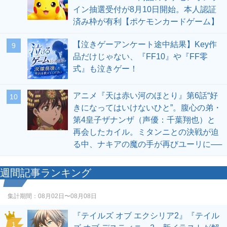
イン抽選受付が8月10日開始。本人認証
済み枠が有利【ポケモンカードゲーム】
【泣きゲーアンケート途中結果】Key作
9
品だけじゃない、『FF10』や『FF零
式』も泣きゲー！
アニメ『天は赤い河のほとり』第6話“好
10
きになってはいけないひと”。腹心の弟・
第4皇子ザナンザ（声優：千葉翔也）と
再会したカイル。ミタンニとの決戦が迫
る中、ナキアの魔の手が再びユーリに──
週間記事ランキング
集計期間：
08月02日〜08月08日
『テイルズ オブ エクシリア2』『テイル
1