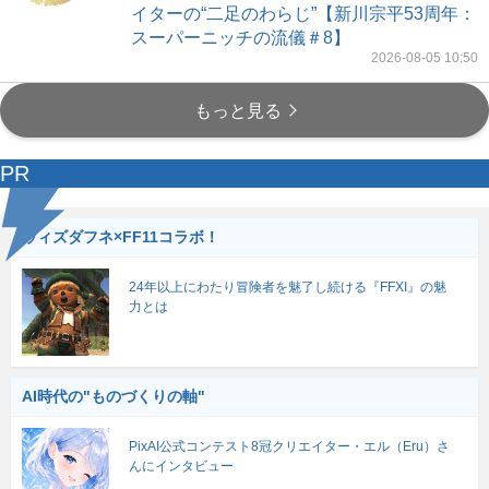
イターの“二足のわらじ”【新川宗平53周年：
スーパーニッチの流儀＃8】
2026-08-05 10:50
もっと見る
PR
ウィズダフネ×FF11コラボ！
24年以上にわたり冒険者を魅了し続ける『FFXI』の魅
力とは
AI時代の"ものづくりの軸"
PixAI公式コンテスト8冠クリエイター・エル（Eru）さ
んにインタビュー