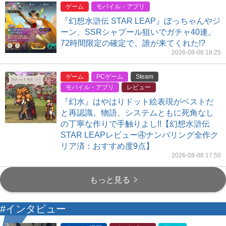
ゲーム
モバイル・アプリ
『幻想水滸伝 STAR LEAP』ぼっちゃんやジ
ーン、SSRシャプール狙いでガチャ40連。
72時間限定の確定で、誰が来てくれた!?
2026-08-08 18:25
ゲーム
PCゲーム
Steam
モバイル・アプリ
レビュー
『幻水』はやはりドット絵表現がベストだ
と再認識。物語、システムともに死角なし
の丁寧な作りで手触りよし!!【幻想水滸伝
STAR LEAPレビュー④ナンバリング全作ク
リア済：おすすめ度9点】
2026-08-08 17:50
もっと見る
#インタビュー