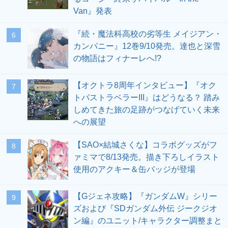
Van』発表
『続・魔法科高校の劣等生 メイジアン・
6
カンパニー』12巻9/10発売。達也と深雪
の物語はフィナーレへ!?
【オクトラ8周年インタビュー】『オク
7
トパストラベラーIII』はどうなる？ 踏み
しめてきた旅の足跡がつなげていく未来
への展望
【SAO×結城さくな】コラボグッズがフ
8
ァミマで8/13発売。描き下ろしイラスト
使用のアクキー＆缶バッジが登場
【Gジェネ攻略】『ガンダムW』シリー
9
ズおよび『SDガンダム外伝 ジークジオ
ン編』のユニット/キャラクター調整まと