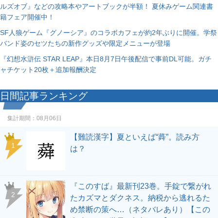
ルズオブ』などの攻略本やアートブックが半額！ 夏休みゲーム関連書
籍フェア開催中！
SF人狼ゲーム『グノーシア』のコラボカフェが約2年ぶりに開催。学祭
バンド姿のセツたちの新作グッズや限定メニューが登場
『幻想水滸伝 STAR LEAP』本日8月7日午後配信で事前DL可能。ガチ
ャチケット20枚＋追加報酬決定
日間記事ランキング
集計期間：
08月06日
【難読漢字】夏といえば“蕣”。読み方
1
は？
『このすば』最新刊23巻。手錠で繋がれ
2
たカズマとダクネス。納税から逃れるた
め禁断の策へ…（ネタバレあり）【この