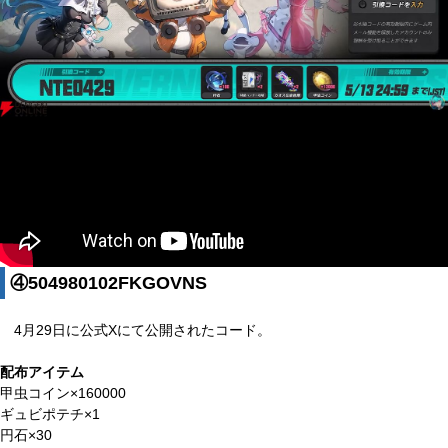
④504980102FKGOVNS
4月29日に公式Xにて公開されたコード。
配布アイテム
甲虫コイン×160000
ギュビポテチ×1
円石×30