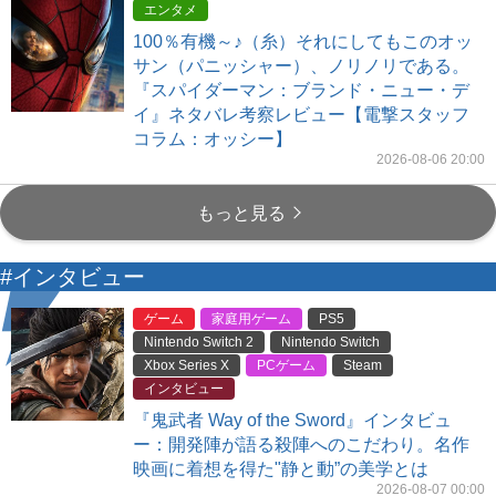
エンタメ
100％有機～♪（糸）それにしてもこのオッ
サン（パニッシャー）、ノリノリである。
『スパイダーマン：ブランド・ニュー・デ
イ』ネタバレ考察レビュー【電撃スタッフ
コラム：オッシー】
2026-08-06 20:00
もっと見る
#インタビュー
ゲーム
家庭用ゲーム
PS5
Nintendo Switch 2
Nintendo Switch
Xbox Series X
PCゲーム
Steam
インタビュー
『鬼武者 Way of the Sword』インタビュ
ー：開発陣が語る殺陣へのこだわり。名作
映画に着想を得た"静と動”の美学とは
2026-08-07 00:00