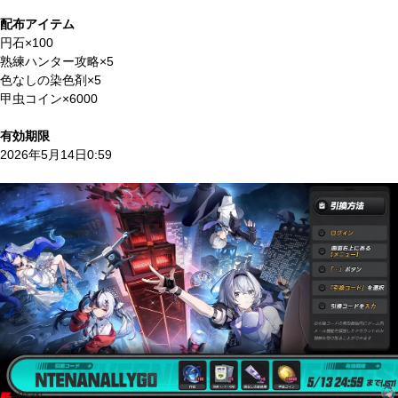
配布アイテム
円石×100
熟練ハンター攻略×5
色なしの染色剤×5
甲虫コイン×6000
有効期限
2026年5月14日0:59