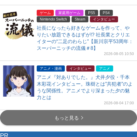
ゲーム
家庭用ゲーム
PS5
PS4
Nintendo Switch
Steam
インタビュー
社長になったら好きなゲームを作って、や
りたい放題できるはずが!? 社長業とクリエ
イターの“二足のわらじ”【新川宗平53周年：
スーパーニッチの流儀＃8】
2026-08-05 10:50
アニメ・漫画
インタビュー
アニメ
アニメ『対ありでした。』犬井夕役・千本
木彩花インタビュー。珠樹とは”共犯者”のよ
うな関係性。アニメでより深まった夕の魅
力とは
2026-08-04 17:00
もっと見る
PR