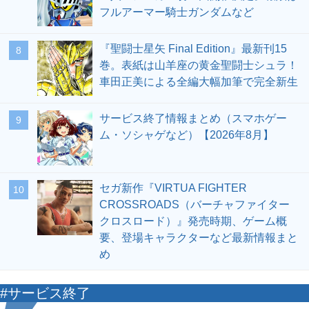
フルアーマー騎士ガンダムなど
『聖闘士星矢 Final Edition』最新刊15
8
巻。表紙は山羊座の黄金聖闘士シュラ！
車田正美による全編大幅加筆で完全新生
サービス終了情報まとめ（スマホゲー
9
ム・ソシャゲなど）【2026年8月】
セガ新作『VIRTUA FIGHTER
10
CROSSROADS（バーチャファイター
クロスロード）』発売時期、ゲーム概
要、登場キャラクターなど最新情報まと
め
#サービス終了