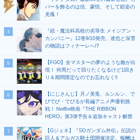
3
バーを飾るのは信、蒙恬、そして鎧姿の
羌瘣！
『続・魔法科高校の劣等生 メイジアン・
4
カンパニー』12巻9/10発売。達也と深雪
の物語はフィナーレへ!?
【FGO】全マスターの夢のような敵が出
5
現！ 何周だって回りたくなるけど1回き
り＆期間限定なのでお忘れなく!!
【にじさんじ】月ノ美兎、ルンルン、で
6
びでび・でびるが長編アニメ声優初挑
戦！ Netflix映画『THE RIBBON
HERO』第3弾予告＆追加キャスト解禁
【Gジェネ】『SDガンダム外伝』伝説の
7
巨人＆アルガス騎士団開催決定。報酬は