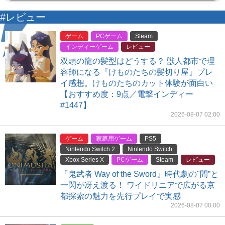
#レビュー
ゲーム
PCゲーム
Steam
インディーゲーム
レビュー
双頭の龍の髪型はどうする？ 獣人都市で理
容師になる『けものたちの髪切り屋』プレ
イ感想。けものたちのカット体験が面白い
【おすすめ度：9点／電撃インディー
#1447】
2026-08-07 02:00
ゲーム
家庭用ゲーム
PS5
Nintendo Switch 2
Nintendo Switch
Xbox Series X
PCゲーム
Steam
レビュー
『鬼武者 Way of the Sword』時代劇の"間”と
一閃が冴え渡る！ ワイドリニアで広がる京
都探索の魅力を先行プレイで実感
2026-08-07 00:00