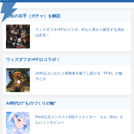
逆転の右手（ガチャ）を解説
ウィズダフネ×FF11コラボ。朽ちた骨から蘇生する演出
は必見！
ウィズダフネ×FF11コラボ！
24年以上にわたり冒険者を魅了し続ける『FFXI』の魅
力とは
AI時代の"ものづくりの軸"
PixAI公式コンテスト8冠クリエイター・エル（Eru）さ
んにインタビュー