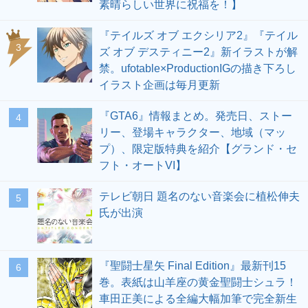
素晴らしい世界に祝福を！】
『テイルズ オブ エクシリア2』『テイル
3
ズ オブ デスティニー2』新イラストが解
禁。ufotable×ProductionIGの描き下ろし
イラスト企画は毎月更新
『GTA6』情報まとめ。発売日、ストー
4
リー、登場キャラクター、地域（マッ
プ）、限定版特典を紹介【グランド・セ
フト・オートVI】
テレビ朝日 題名のない音楽会に植松伸夫
5
氏が出演
『聖闘士星矢 Final Edition』最新刊15
6
巻。表紙は山羊座の黄金聖闘士シュラ！
車田正美による全編大幅加筆で完全新生