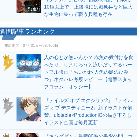
10種以上で、上級職には戦象兵など巨大
な生物に乗って戦う兵種も存在
週間記事ランキング
集計期間：
07月31日〜08月06日
人の心とか無いんか？ 赤魚の煮付けを食
1
べたり、しまじろうと泳いだりするハー
トフル映画『ちいかわ 人魚の島のひみ
つ』ネタバレ考察レビュー【電撃スタッ
フコラム：オッシー】
『テイルズ オブ エクシリア2』『テイル
2
ズ オブ デスティニー2』新イラストが解
禁。ufotable×ProductionIGの描き下ろし
イラスト企画は毎月更新
『キングダム』最新80巻の書影公開。カ