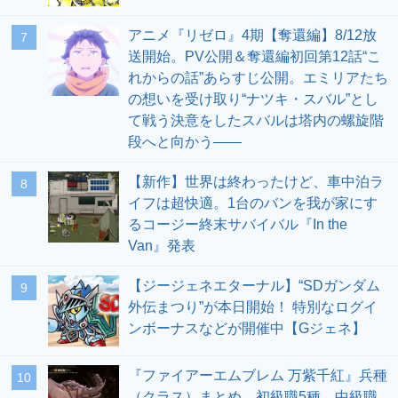
アニメ『リゼロ』4期【奪還編】8/12放
7
送開始。PV公開＆奪還編初回第12話“こ
れからの話”あらすじ公開。エミリアたち
の想いを受け取り“ナツキ・スバル”とし
て戦う決意をしたスバルは塔内の螺旋階
段へと向かう――
【新作】世界は終わったけど、車中泊ラ
8
イフは超快適。1台のバンを我が家にす
るコージー終末サバイバル『In the
Van』発表
【ジージェネエターナル】“SDガンダム
9
外伝まつり”が本日開始！ 特別なログイ
ンボーナスなどが開催中【Gジェネ】
『ファイアーエムブレム 万紫千紅』兵種
10
（クラス）まとめ。初級職5種、中級職