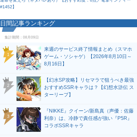
運命を変えろ（ネタバレあり）【おすすめ度：8点／電撃インディー
#1452】
日間記事ランキング
集計期間：
08月09日
来週のサービス終了情報まとめ（スマホ
1
ゲーム・ソシャゲ）【2026年8月10日～
8月16日】
【幻水SP攻略】リセマラで狙うべき最強
2
おすすめSSRキャラは？【幻想水滸伝 ス
ターリープ】
『NIKKE』クイーン/新島真（声優：佐藤
3
利奈）は、冷静で責任感が強い『P5R』
コラボSSRキャラ