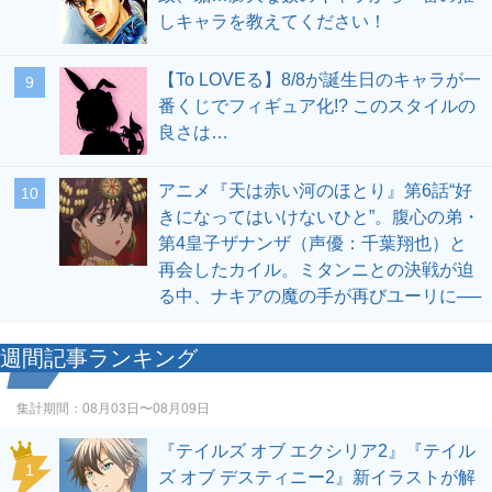
しキャラを教えてください！
【To LOVEる】8/8が誕生日のキャラが一
9
番くじでフィギュア化!? このスタイルの
良さは…
アニメ『天は赤い河のほとり』第6話“好
10
きになってはいけないひと”。腹心の弟・
第4皇子ザナンザ（声優：千葉翔也）と
再会したカイル。ミタンニとの決戦が迫
る中、ナキアの魔の手が再びユーリに──
週間記事ランキング
集計期間：
08月03日〜08月09日
『テイルズ オブ エクシリア2』『テイル
1
ズ オブ デスティニー2』新イラストが解