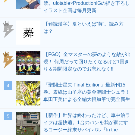
禁。ufotable×ProductionIGの描き下ろし
イラスト企画は毎月更新
【難読漢字】夏といえば“蕣”。読み方
2
は？
【FGO】全マスターの夢のような敵が出
3
現！ 何周だって回りたくなるけど1回き
り＆期間限定なのでお忘れなく!!
『聖闘士星矢 Final Edition』最新刊15
4
巻。表紙は山羊座の黄金聖闘士シュラ！
車田正美による全編大幅加筆で完全新生
【新作】世界は終わったけど、車中泊ラ
5
イフは超快適。1台のバンを我が家にす
るコージー終末サバイバル『In the