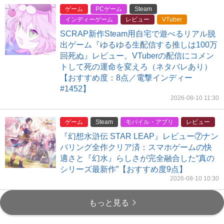
ゲーム
PCゲーム
Steam
インディーゲーム
レビュー
VTuber
SCRAP新作Steam用自宅で遊べるリアル脱
出ゲーム『ゆるゆる生配信する推しは100万
回死ぬ』レビュー。VTuberの配信にコメン
トして死の運命を変えろ（ネタバレあり）
【おすすめ度：8点／電撃インディー
#1452】
2026-08-10 11:30
ゲーム
Steam
モバイル・アプリ
レビュー
『幻想水滸伝 STAR LEAP』レビュー⑦ナン
バリング全作クリア済：スマホゲームの快
適さと『幻水』らしさが完全融合した“真の
シリーズ最新作”【おすすめ度9点】
2026-08-10 10:30
もっと見る