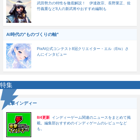
武田勢力の特性を徹底解説！ 伊達政宗、長野業正、佐
竹義重など8人の新武将やおすすめ編制も
AI時代の"ものづくりの軸"
PixAI公式コンテスト8冠クリエイター・エル（Eru）さ
んにインタビュー
特集
電撃インディー
8/4更新
インディーゲーム関連のニュースをまとめて掲
載。編集部おすすめのインディゲームのレビューなど
も。