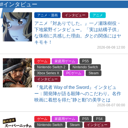
#インタビュー
アニメ・漫画
インタビュー
アニメ
アニメ『対ありでした。』一ノ瀬珠樹役・
下地紫野インタビュー。「実は結構子供」
な珠樹に共感した理由。夕との関係にはヤ
キモキ！
2026-08-08 12:00
ゲーム
家庭用ゲーム
PS5
Nintendo Switch 2
Nintendo Switch
Xbox Series X
PCゲーム
Steam
インタビュー
『鬼武者 Way of the Sword』インタビュ
ー：開発陣が語る殺陣へのこだわり。名作
映画に着想を得た"静と動”の美学とは
2026-08-07 00:00
ゲーム
家庭用ゲーム
PS5
PS4
Nintendo Switch
Steam
インタビュー