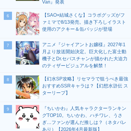
Van』発表
【SAO×結城さくな】コラボグッズがフ
6
ァミマで8/13発売。描き下ろしイラスト
使用のアクキー＆缶バッジが登場
アニメ『ジャイアントお嬢様』2027年1
7
月より放送開始決定。巨大化した富士動
機子とDr.セバスチャンが描かれた大迫力
のティザービジュアルを解禁！
【幻水SP攻略】リセマラで狙うべき最強
8
おすすめSSRキャラは？【幻想水滸伝 ス
ターリープ】
『ちいかわ』人気キャラクターランキン
9
グTOP10。ちいかわ、ハチワレ、うさ
ぎ…ファンが選んだ推しは？（ネタバレ
あり）【2026年4月最新版】