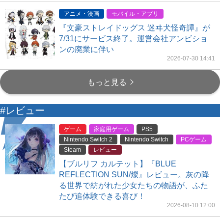
アニメ・漫画
モバイル・アプリ
『文豪ストレイドッグス 迷ヰ犬怪奇譚』が
7/31にサービス終了。運営会社アンビショ
ンの廃業に伴い
2026-07-30 14:41
もっと見る
#レビュー
ゲーム
家庭用ゲーム
PS5
Nintendo Switch 2
Nintendo Switch
PCゲーム
Steam
レビュー
【ブルリフ カルテット】『BLUE
REFLECTION SUN/燦』レビュー。灰の降
る世界で紡がれた少女たちの物語が、ふた
たび追体験できる喜び！
2026-08-10 12:00