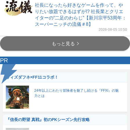
社長になったら好きなゲームを作って、や
りたい放題できるはずが!? 社長業とクリエ
イターの“二足のわらじ”【新川宗平53周年：
スーパーニッチの流儀＃8】
2026-08-05 10:50
もっと見る
PR
ウィズダフネ×FF11コラボ！
24年以上にわたり冒険者を魅了し続ける『FFXI』の魅
力とは
『信長の野望 真戦』初のPKシーズン先行攻略