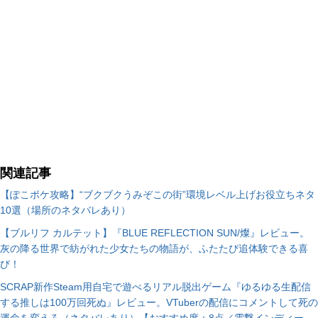
関連記事
【ぽこポケ攻略】“ブクブクうみぞこの街”環境レベル上げお役立ちネタ
10選（場所のネタバレあり）
【ブルリフ カルテット】『BLUE REFLECTION SUN/燦』レビュー。
灰の降る世界で紡がれた少女たちの物語が、ふたたび追体験できる喜
び！
SCRAP新作Steam用自宅で遊べるリアル脱出ゲーム『ゆるゆる生配信
する推しは100万回死ぬ』レビュー。VTuberの配信にコメントして死の