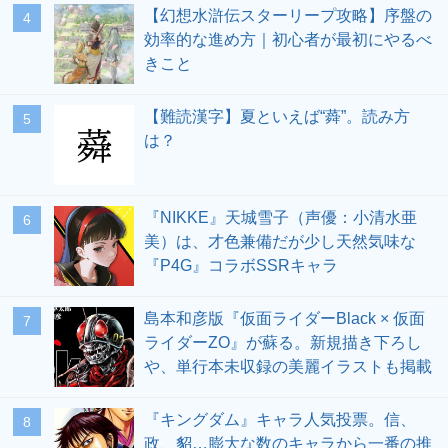
【幻想水滸伝スターリープ攻略】序盤の
4
効率的な進め方｜初心者が最初にやるべ
きこと
【難読漢字】夏といえば“蕣”。読み方
5
は？
『NIKKE』天城雪子（声優：小清水亜
6
美）は、才色兼備だが少し天然気味な
『P4G』コラボSSRキャラ
島本和彦版『仮面ライダーBlack × 仮面
7
ライダーZO』が蘇る。新規描き下ろし
や、単行本未収録の美麗イラストも掲載
『キングダム』キャラ人気投票。信、
8
政、貂…膨大な数のキャラから一番の推