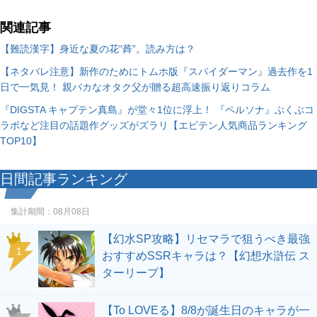
関連記事
【難読漢字】身近な夏の花“蕣”。読み方は？
【ネタバレ注意】新作のためにトムホ版『スパイダーマン』過去作を1
日で一気見！ 親バカなオタク父が贈る超高速振り返りコラム
『DIGSTA キャプテン真島』が堂々1位に浮上！ 『ペルソナ』ぶくぶコ
ラボなど注目の話題作グッズがズラリ【エビテン人気商品ランキング
TOP10】
日間記事ランキング
集計期間：
08月08日
【幻水SP攻略】リセマラで狙うべき最強
1
おすすめSSRキャラは？【幻想水滸伝 ス
ターリープ】
【To LOVEる】8/8が誕生日のキャラが一