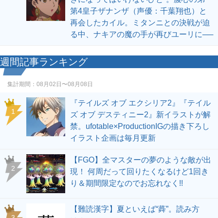
第4皇子ザナンザ（声優：千葉翔也）と
再会したカイル。ミタンニとの決戦が迫
る中、ナキアの魔の手が再びユーリに──
週間記事ランキング
集計期間：
08月02日〜08月08日
『テイルズ オブ エクシリア2』『テイル
1
ズ オブ デスティニー2』新イラストが解
禁。ufotable×ProductionIGの描き下ろし
イラスト企画は毎月更新
【FGO】全マスターの夢のような敵が出
2
現！ 何周だって回りたくなるけど1回き
り＆期間限定なのでお忘れなく!!
【難読漢字】夏といえば“蕣”。読み方
3