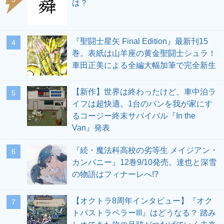
は？
『聖闘士星矢 Final Edition』最新刊15
4
巻。表紙は山羊座の黄金聖闘士シュラ！
車田正美による全編大幅加筆で完全新生
【新作】世界は終わったけど、車中泊ラ
5
イフは超快適。1台のバンを我が家にす
るコージー終末サバイバル『In the
Van』発表
『続・魔法科高校の劣等生 メイジアン・
6
カンパニー』12巻9/10発売。達也と深雪
の物語はフィナーレへ!?
【オクトラ8周年インタビュー】『オク
7
トパストラベラーIII』はどうなる？ 踏み