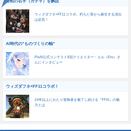
逆転の右手（ガチャ）を解説
ウィズダフネ×FF11コラボ。朽ちた骨から蘇生する演出
は必見！
AI時代の"ものづくりの軸"
PixAI公式コンテスト8冠クリエイター・エル（Eru）さ
んにインタビュー
ウィズダフネ×FF11コラボ！
24年以上にわたり冒険者を魅了し続ける『FFXI』の魅
力とは