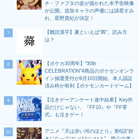
チ・ファプタの姿が描かれた本予告映像
が公開。追加キャラの声優には諸星すみ
れ、星野貴紀が決定！
【難読漢字】夏といえば“蕣”。読み方
7
は？
【ポケカ30周年】“30th
8
CELEBRATION”4商品のポケセンオンラ
イン抽選受付が8月10日開始。本人認証
済み枠が有利【ポケモンカードゲーム】
【泣きゲーアンケート途中結果】Key作
9
品だけじゃない、『FF10』や『FF零
式』も泣きゲー！
アニメ『天は赤い河のほとり』第6話“好
10
きになってはいけないひと”。腹心の弟・