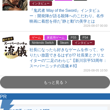
インタビュー
『鬼武者 Way of the Sword』インタビュ
ー：開発陣が語る殺陣へのこだわり。名作
映画に着想を得た"静と動”の美学とは
2026-08-07 00:00
ゲーム
家庭用ゲーム
PS5
PS4
Nintendo Switch
Steam
インタビュー
社長になったら好きなゲームを作って、や
りたい放題できるはずが!? 社長業とクリエ
イターの“二足のわらじ”【新川宗平53周年：
スーパーニッチの流儀＃8】
2026-08-05 10:50
もっと見る
PR