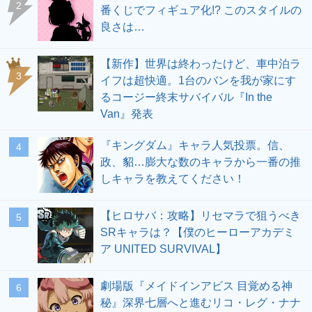
2
番くじでフィギュア化!? このスタイルの
良さは…
【新作】世界は終わったけど、車中泊ラ
3
イフは超快適。1台のバンを我が家にす
るコージー終末サバイバル『In the
Van』発表
『キングダム』キャラ人気投票。信、
4
政、貂…膨大な数のキャラから一番の推
しキャラを教えてください！
【ヒロサバ：攻略】リセマラで狙うべき
5
SRキャラは？【僕のヒーローアカデミ
ア UNITED SURVIVAL】
劇場版『メイドインアビス 目覚める神
6
秘』深界七層へと進むリコ・レグ・ナナ