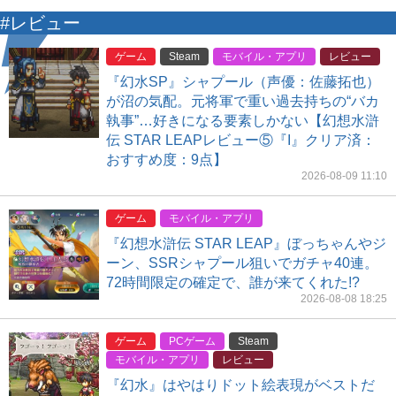
#レビュー
ゲーム
Steam
モバイル・アプリ
レビュー
『幻水SP』シャプール（声優：佐藤拓也）
が沼の気配。元将軍で重い過去持ちの“バカ
執事”…好きになる要素しかない【幻想水滸
伝 STAR LEAPレビュー⑤『I』クリア済：
おすすめ度：9点】
2026-08-09 11:10
ゲーム
モバイル・アプリ
『幻想水滸伝 STAR LEAP』ぼっちゃんやジ
ーン、SSRシャプール狙いでガチャ40連。
72時間限定の確定で、誰が来てくれた!?
2026-08-08 18:25
ゲーム
PCゲーム
Steam
モバイル・アプリ
レビュー
『幻水』はやはりドット絵表現がベストだ