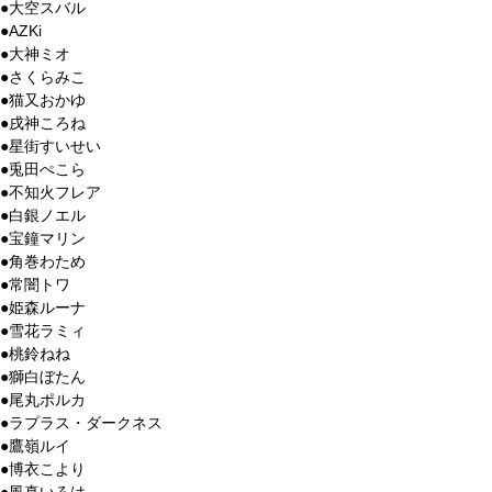
●大空スバル
●AZKi
●大神ミオ
●さくらみこ
●猫又おかゆ
●戌神ころね
●星街すいせい
●兎田ぺこら
●不知火フレア
●白銀ノエル
●宝鐘マリン
●角巻わため
●常闇トワ
●姫森ルーナ
●雪花ラミィ
●桃鈴ねね
●獅白ぼたん
●尾丸ポルカ
●ラプラス・ダークネス
●鷹嶺ルイ
●博衣こより