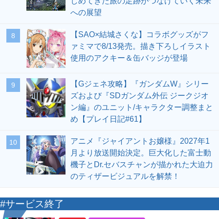
しめてきた旅の足跡がつなげていく未来
への展望
【SAO×結城さくな】コラボグッズがフ
8
ァミマで8/13発売。描き下ろしイラスト
使用のアクキー＆缶バッジが登場
【Gジェネ攻略】『ガンダムW』シリー
9
ズおよび『SDガンダム外伝 ジークジオ
ン編』のユニット/キャラクター調整まと
め【プレイ日記#61】
アニメ『ジャイアントお嬢様』2027年1
10
月より放送開始決定。巨大化した富士動
機子とDr.セバスチャンが描かれた大迫力
のティザービジュアルを解禁！
#サービス終了