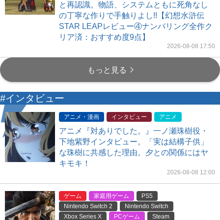
と再認識。物語、システムともに死角なし
の丁寧な作りで手触りよし!!【幻想水滸伝
STAR LEAPレビュー④ナンバリング全作ク
リア済：おすすめ度9点】
2026-08-08 17:50
もっと見る
#インタビュー
アニメ・漫画
インタビュー
アニメ
アニメ『対ありでした。』一ノ瀬珠樹役・
下地紫野インタビュー。「実は結構子供」
な珠樹に共感した理由。夕との関係にはヤ
キモキ！
2026-08-08 12:00
ゲーム
家庭用ゲーム
PS5
Nintendo Switch 2
Nintendo Switch
Xbox Series X
PCゲーム
Steam