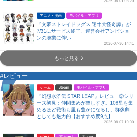
2026-08-01 08:20
アニメ・漫画
モバイル・アプリ
『文豪ストレイドッグス 迷ヰ犬怪奇譚』が
7/31にサービス終了。運営会社アンビショ
ンの廃業に伴い
2026-07-30 14:41
もっと見る
#レビュー
ゲーム
Steam
モバイル・アプリ
『幻想水滸伝 STAR LEAP』レビュー②シリ
ーズ初見：仲間集めが楽しすぎ。108星を集
めるほど戦術も里も豊かになるし、群像劇
としても魅力的【おすすめ度9点】
2026-08-07 19:00
ゲーム
PCゲーム
Steam