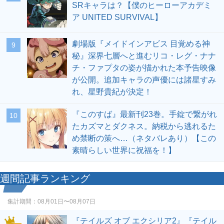
SRキャラは？【僕のヒーローアカデミ
ア UNITED SURVIVAL】
劇場版『メイドインアビス 目覚める神
9
秘』深界七層へと進むリコ・レグ・ナナ
チ・ファプタの姿が描かれた本予告映像
が公開。追加キャラの声優には諸星すみ
れ、星野貴紀が決定！
『このすば』最新刊23巻。手錠で繋がれ
10
たカズマとダクネス。納税から逃れるた
め禁断の策へ…（ネタバレあり）【この
素晴らしい世界に祝福を！】
週間記事ランキング
集計期間：
08月01日〜08月07日
『テイルズ オブ エクシリア2』『テイル