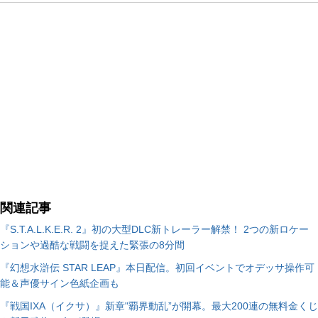
関連記事
『S.T.A.L.K.E.R. 2』初の大型DLC新トレーラー解禁！ 2つの新ロケー
ションや過酷な戦闘を捉えた緊張の8分間
『幻想水滸伝 STAR LEAP』本日配信。初回イベントでオデッサ操作可
能＆声優サイン色紙企画も
『戦国IXA（イクサ）』新章"覇界動乱”が開幕。最大200連の無料金くじ