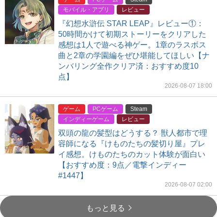
モバイル・アプリ
レビュー
『幻想水滸伝 STAR LEAP』レビュー①：
50時間かけて初期ストーリーをクリアした
感想は1人で遊べる神ゲー。1章のラスボス
曲と2章の学園編をぜひ堪能してほしい【ナ
ンバリング全作クリア済：おすすめ度10
点】
2026-08-07 18:00
ゲーム
PCゲーム
Steam
インディーゲーム
レビュー
双頭の龍の髪型はどうする？ 獣人都市で理
容師になる『けものたちの髪切り屋』プレ
イ感想。けものたちのカット体験が面白い
【おすすめ度：9点／電撃インディー
#1447】
2026-08-07 02:00
もっと見る