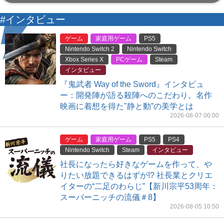
#インタビュー
ゲーム
家庭用ゲーム
PS5
Nintendo Switch 2
Nintendo Switch
Xbox Series X
PCゲーム
Steam
インタビュー
『鬼武者 Way of the Sword』インタビュ
ー：開発陣が語る殺陣へのこだわり。名作
映画に着想を得た"静と動”の美学とは
2026-08-07 00:00
ゲーム
家庭用ゲーム
PS5
PS4
Nintendo Switch
Steam
インタビュー
社長になったら好きなゲームを作って、や
りたい放題できるはずが!? 社長業とクリエ
イターの“二足のわらじ”【新川宗平53周年：
スーパーニッチの流儀＃8】
2026-08-05 10:50