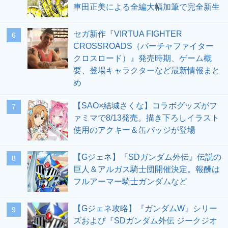
車田正美による全編大幅加筆で完全新生
セガ新作『VIRTUA FIGHTER
6
CROSSROADS（バーチャファイター
クロスロード）』発売時期、ゲーム概
要、登場キャラクターなど最新情報まと
め
【SAO×結城さくな】コラボグッズがフ
7
ァミマで8/13発売。描き下ろしイラスト
使用のアクキー＆缶バッジが登場
【Gジェネ】『SDガンダム外伝』伝説の
8
巨人＆アルガス騎士団開催決定。報酬は
フルアーマー騎士ガンダムなど
【Gジェネ攻略】『ガンダムW』シリー
9
ズおよび『SDガンダム外伝 ジークジオ