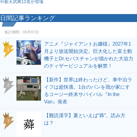
や新天武将12名が登場
日間記事ランキング
集計期間：
08月07日
アニメ『ジャイアントお嬢様』2027年1
1
月より放送開始決定。巨大化した富士動
機子とDr.セバスチャンが描かれた大迫力
のティザービジュアルを解禁！
【新作】世界は終わったけど、車中泊ラ
2
イフは超快適。1台のバンを我が家にす
るコージー終末サバイバル『In the
Van』発表
【難読漢字】夏といえば“蕣”。読み方
3
は？