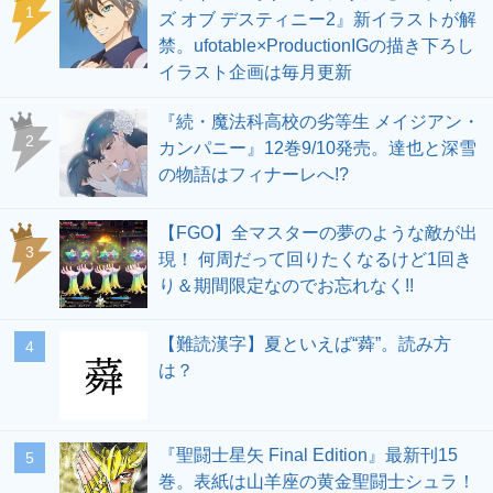
1
ズ オブ デスティニー2』新イラストが解
禁。ufotable×ProductionIGの描き下ろし
イラスト企画は毎月更新
『続・魔法科高校の劣等生 メイジアン・
2
カンパニー』12巻9/10発売。達也と深雪
の物語はフィナーレへ!?
【FGO】全マスターの夢のような敵が出
3
現！ 何周だって回りたくなるけど1回き
り＆期間限定なのでお忘れなく!!
【難読漢字】夏といえば“蕣”。読み方
4
は？
『聖闘士星矢 Final Edition』最新刊15
5
巻。表紙は山羊座の黄金聖闘士シュラ！