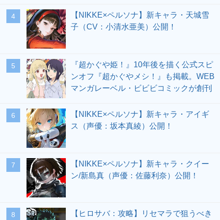
【NIKKE×ペルソナ】新キャラ・天城雪
4
子（CV：小清水亜美）公開！
『超かぐや姫！』10年後を描く公式スピ
5
ンオフ『超かぐやメシ！』も掲載。WEB
マンガレーベル・ビビビコミックが創刊
【NIKKE×ペルソナ】新キャラ・アイギ
6
ス（声優：坂本真綾）公開！
【NIKKE×ペルソナ】新キャラ・クイー
7
ン/新島真（声優：佐藤利奈）公開！
【ヒロサバ：攻略】リセマラで狙うべき
8