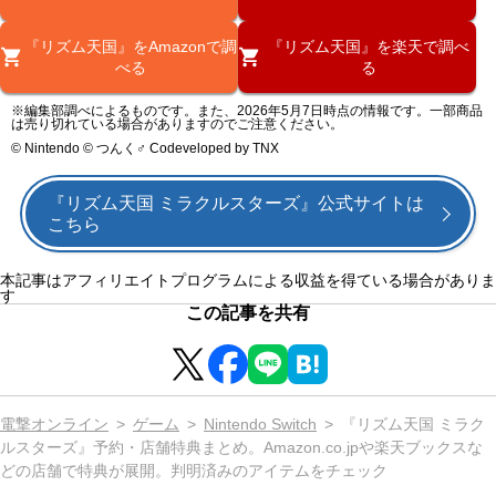
『リズム天国』をAmazonで調
『リズム天国』を楽天で調べ
べる
る
※編集部調べによるものです。また、2026年5月7日時点の情報です。一部商品
は売り切れている場合がありますのでご注意ください。
© Nintendo © つんく♂ Codeveloped by TNX
『リズム天国 ミラクルスターズ』公式サイトは
こちら
本記事はアフィリエイトプログラムによる収益を得ている場合がありま
す
この記事を共有
電撃オンライン
ゲーム
Nintendo Switch
『リズム天国 ミラク
ルスターズ』予約・店舗特典まとめ。Amazon.co.jpや楽天ブックスな
どの店舗で特典が展開。判明済みのアイテムをチェック