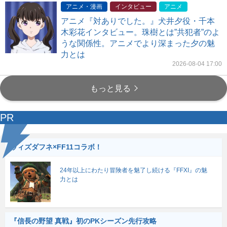
アニメ・漫画
インタビュー
アニメ
アニメ『対ありでした。』犬井夕役・千本
木彩花インタビュー。珠樹とは”共犯者”のよ
うな関係性。アニメでより深まった夕の魅
力とは
2026-08-04 17:00
もっと見る
PR
ウィズダフネ×FF11コラボ！
24年以上にわたり冒険者を魅了し続ける『FFXI』の魅
力とは
『信長の野望 真戦』初のPKシーズン先行攻略