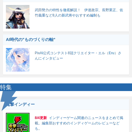
武田勢力の特性を徹底解説！ 伊達政宗、長野業正、佐
竹義重など8人の新武将やおすすめ編制も
AI時代の"ものづくりの軸"
PixAI公式コンテスト8冠クリエイター・エル（Eru）さ
んにインタビュー
特集
電撃インディー
8/4更新
インディーゲーム関連のニュースをまとめて掲
載。編集部おすすめのインディゲームのレビューなど
も。