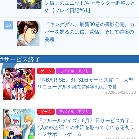
ン編』のユニット/キャラクター調整まと
め【プレイ日記#61】
『キングダム』最新80巻の書影公開。カ
10
バーを飾るのは信、蒙恬、そして鎧姿の
羌瘣！
#サービス終了
ゲーム
モバイル・アプリ
『NBA RISE』8月31日サービス終了。大型
リニューアルを経て約4年9カ月で幕
2026-08-02 08:20
ゲーム
モバイル・アプリ
『フルールデイズ』8月31日サービス終了。
4人の彼が日々の生活を彩ってくれる花丸ラ
イフサポートゲーム