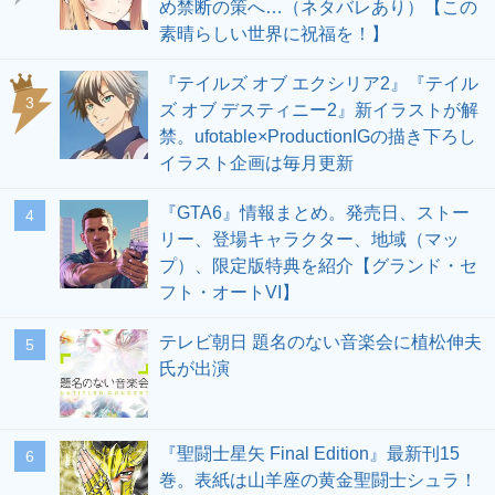
め禁断の策へ…（ネタバレあり）【この
素晴らしい世界に祝福を！】
『テイルズ オブ エクシリア2』『テイル
3
ズ オブ デスティニー2』新イラストが解
禁。ufotable×ProductionIGの描き下ろし
イラスト企画は毎月更新
『GTA6』情報まとめ。発売日、ストー
4
リー、登場キャラクター、地域（マッ
プ）、限定版特典を紹介【グランド・セ
フト・オートVI】
テレビ朝日 題名のない音楽会に植松伸夫
5
氏が出演
『聖闘士星矢 Final Edition』最新刊15
6
巻。表紙は山羊座の黄金聖闘士シュラ！