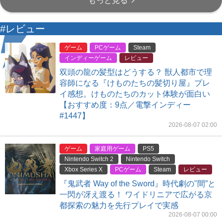
もっと見る
#レビュー
ゲーム
PCゲーム
Steam
インディーゲーム
レビュー
双頭の龍の髪型はどうする？ 獣人都市で理
容師になる『けものたちの髪切り屋』プレ
イ感想。けものたちのカット体験が面白い
【おすすめ度：9点／電撃インディー
#1447】
2026-08-07 02:00
ゲーム
家庭用ゲーム
PS5
Nintendo Switch 2
Nintendo Switch
Xbox Series X
PCゲーム
Steam
レビュー
『鬼武者 Way of the Sword』時代劇の"間”と
一閃が冴え渡る！ ワイドリニアで広がる京
都探索の魅力を先行プレイで実感
2026-08-07 00:00