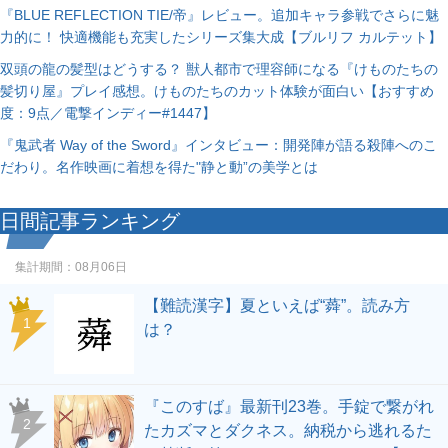
『BLUE REFLECTION TIE/帝』レビュー。追加キャラ参戦でさらに魅
力的に！ 快適機能も充実したシリーズ集大成【ブルリフ カルテット】
双頭の龍の髪型はどうする？ 獣人都市で理容師になる『けものたちの
髪切り屋』プレイ感想。けものたちのカット体験が面白い【おすすめ
度：9点／電撃インディー#1447】
『鬼武者 Way of the Sword』インタビュー：開発陣が語る殺陣へのこ
だわり。名作映画に着想を得た"静と動”の美学とは
日間記事ランキング
集計期間：
08月06日
【難読漢字】夏といえば“蕣”。読み方
1
は？
『このすば』最新刊23巻。手錠で繋がれ
2
たカズマとダクネス。納税から逃れるた