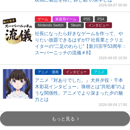
2026-08-07 00:00
ゲーム
家庭用ゲーム
PS5
PS4
Nintendo Switch
Steam
インタビュー
社長になったら好きなゲームを作って、や
りたい放題できるはずが!? 社長業とクリエ
イターの“二足のわらじ”【新川宗平53周年：
スーパーニッチの流儀＃8】
2026-08-05 10:50
アニメ・漫画
インタビュー
アニメ
アニメ『対ありでした。』犬井夕役・千本
木彩花インタビュー。珠樹とは”共犯者”のよ
うな関係性。アニメでより深まった夕の魅
力とは
2026-08-04 17:00
もっと見る