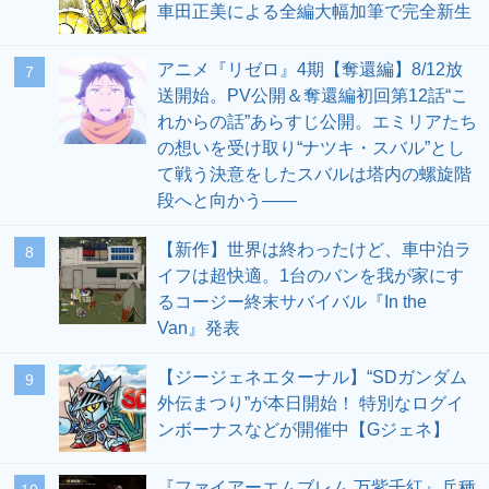
車田正美による全編大幅加筆で完全新生
アニメ『リゼロ』4期【奪還編】8/12放
7
送開始。PV公開＆奪還編初回第12話“こ
れからの話”あらすじ公開。エミリアたち
の想いを受け取り“ナツキ・スバル”とし
て戦う決意をしたスバルは塔内の螺旋階
段へと向かう――
【新作】世界は終わったけど、車中泊ラ
8
イフは超快適。1台のバンを我が家にす
るコージー終末サバイバル『In the
Van』発表
【ジージェネエターナル】“SDガンダム
9
外伝まつり”が本日開始！ 特別なログイ
ンボーナスなどが開催中【Gジェネ】
『ファイアーエムブレム 万紫千紅』兵種