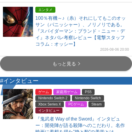
エンタメ
100％有機～♪（糸）それにしてもこのオッ
サン（パニッシャー）、ノリノリである。
『スパイダーマン：ブランド・ニュー・デ
イ』ネタバレ考察レビュー【電撃スタッフ
コラム：オッシー】
2026-08-06 20:00
もっと見る
#インタビュー
ゲーム
家庭用ゲーム
PS5
Nintendo Switch 2
Nintendo Switch
Xbox Series X
PCゲーム
Steam
インタビュー
『鬼武者 Way of the Sword』インタビュ
ー：開発陣が語る殺陣へのこだわり。名作
映画に着想を得た"静と動”の美学とは