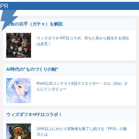
PR
逆転の右手（ガチャ）を解説
ウィズダフネ×FF11コラボ。朽ちた骨から蘇生する演出
は必見！
AI時代の"ものづくりの軸"
PixAI公式コンテスト8冠クリエイター・エル（Eru）さ
んにインタビュー
ウィズダフネ×FF11コラボ！
24年以上にわたり冒険者を魅了し続ける『FFXI』の魅
力とは