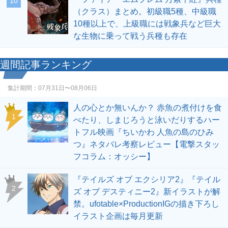
10
（クラス）まとめ。初級職5種、中級職
10種以上で、上級職には戦象兵など巨大
な生物に乗って戦う兵種も存在
週間記事ランキング
集計期間：
07月31日〜08月06日
人の心とか無いんか？ 赤魚の煮付けを食
1
べたり、しまじろうと泳いだりするハー
トフル映画『ちいかわ 人魚の島のひみ
つ』ネタバレ考察レビュー【電撃スタッ
フコラム：オッシー】
『テイルズ オブ エクシリア2』『テイル
2
ズ オブ デスティニー2』新イラストが解
禁。ufotable×ProductionIGの描き下ろし
イラスト企画は毎月更新