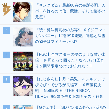
『キングダム』最新80巻の書影公開。カ
3
バーを飾るのは信、蒙恬、そして鎧姿の
羌瘣！
『続・魔法科高校の劣等生 メイジアン・
4
カンパニー』12巻9/10発売。達也と深雪
の物語はフィナーレへ!?
【FGO】全マスターの夢のような敵が出
5
現！ 何周だって回りたくなるけど1回き
り＆期間限定なのでお忘れなく!!
【にじさんじ】月ノ美兎、ルンルン、で
6
びでび・でびるが長編アニメ声優初挑
戦！ Netflix映画『THE RIBBON
HERO』第3弾予告＆追加キャスト解禁
【Gジェネ】『SDガンダム外伝』伝説の
7