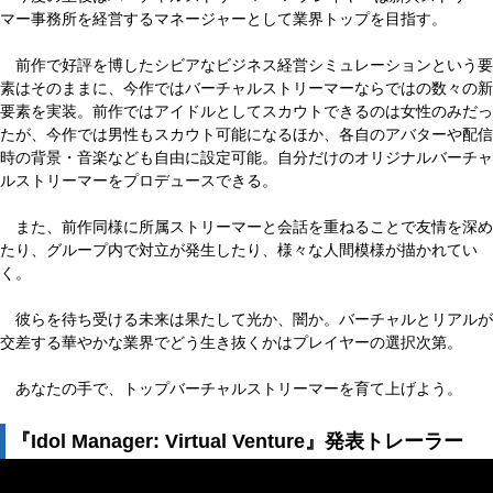
マー事務所を経営するマネージャーとして業界トップを目指す。
前作で好評を博したシビアなビジネス経営シミュレーションという要
素はそのままに、今作ではバーチャルストリーマーならではの数々の新
要素を実装。前作ではアイドルとしてスカウトできるのは女性のみだっ
たが、今作では男性もスカウト可能になるほか、各自のアバターや配信
時の背景・音楽なども自由に設定可能。自分だけのオリジナルバーチャ
ルストリーマーをプロデュースできる。
また、前作同様に所属ストリーマーと会話を重ねることで友情を深め
たり、グループ内で対立が発生したり、様々な人間模様が描かれてい
く。
彼らを待ち受ける未来は果たして光か、闇か。バーチャルとリアルが
交差する華やかな業界でどう生き抜くかはプレイヤーの選択次第。
あなたの手で、トップバーチャルストリーマーを育て上げよう。
『Idol Manager: Virtual Venture』発表トレーラー