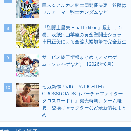
巨人＆アルガス騎士団開催決定。報酬は
フルアーマー騎士ガンダムなど
『聖闘士星矢 Final Edition』最新刊15
8
巻。表紙は山羊座の黄金聖闘士シュラ！
車田正美による全編大幅加筆で完全新生
サービス終了情報まとめ（スマホゲー
9
ム・ソシャゲなど）【2026年8月】
セガ新作『VIRTUA FIGHTER
10
CROSSROADS（バーチャファイター
クロスロード）』発売時期、ゲーム概
要、登場キャラクターなど最新情報まと
め