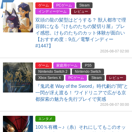
ゲーム
PCゲーム
Steam
インディーゲーム
レビュー
双頭の龍の髪型はどうする？ 獣人都市で理
容師になる『けものたちの髪切り屋』プレ
イ感想。けものたちのカット体験が面白い
【おすすめ度：9点／電撃インディー
#1447】
2026-08-07 02:00
ゲーム
家庭用ゲーム
PS5
Nintendo Switch 2
Nintendo Switch
Xbox Series X
PCゲーム
Steam
レビュー
『鬼武者 Way of the Sword』時代劇の"間”と
一閃が冴え渡る！ ワイドリニアで広がる京
都探索の魅力を先行プレイで実感
2026-08-07 00:00
エンタメ
100％有機～♪（糸）それにしてもこのオッ