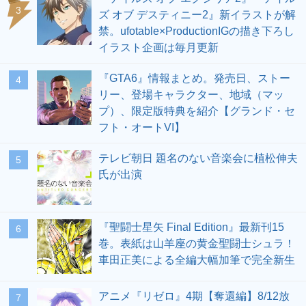
3
ズ オブ デスティニー2』新イラストが解
禁。ufotable×ProductionIGの描き下ろし
イラスト企画は毎月更新
『GTA6』情報まとめ。発売日、ストー
4
リー、登場キャラクター、地域（マッ
プ）、限定版特典を紹介【グランド・セ
フト・オートVI】
テレビ朝日 題名のない音楽会に植松伸夫
5
氏が出演
『聖闘士星矢 Final Edition』最新刊15
6
巻。表紙は山羊座の黄金聖闘士シュラ！
車田正美による全編大幅加筆で完全新生
アニメ『リゼロ』4期【奪還編】8/12放
7