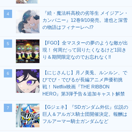
『続・魔法科高校の劣等生 メイジアン・
4
カンパニー』12巻9/10発売。達也と深雪
の物語はフィナーレへ!?
【FGO】全マスターの夢のような敵が出
5
現！ 何周だって回りたくなるけど1回き
り＆期間限定なのでお忘れなく!!
【にじさんじ】月ノ美兎、ルンルン、で
6
びでび・でびるが長編アニメ声優初挑
戦！ Netflix映画『THE RIBBON
HERO』第3弾予告＆追加キャスト解禁
【Gジェネ】『SDガンダム外伝』伝説の
7
巨人＆アルガス騎士団開催決定。報酬は
フルアーマー騎士ガンダムなど