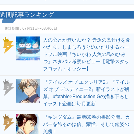
週間記事ランキング
集計期間：
07月31日〜08月06日
人の心とか無いんか？ 赤魚の煮付けを食
1
べたり、しまじろうと泳いだりするハー
トフル映画『ちいかわ 人魚の島のひみ
つ』ネタバレ考察レビュー【電撃スタッ
フコラム：オッシー】
『テイルズ オブ エクシリア2』『テイル
2
ズ オブ デスティニー2』新イラストが解
禁。ufotable×ProductionIGの描き下ろし
イラスト企画は毎月更新
『キングダム』最新80巻の書影公開。カ
3
バーを飾るのは信、蒙恬、そして鎧姿の
羌瘣！