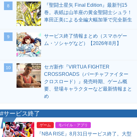
『聖闘士星矢 Final Edition』最新刊15
8
巻。表紙は山羊座の黄金聖闘士シュラ！
車田正美による全編大幅加筆で完全新生
サービス終了情報まとめ（スマホゲー
9
ム・ソシャゲなど）【2026年8月】
セガ新作『VIRTUA FIGHTER
10
CROSSROADS（バーチャファイター
クロスロード）』発売時期、ゲーム概
要、登場キャラクターなど最新情報まと
め
#サービス終了
ゲーム
モバイル・アプリ
『NBA RISE』8月31日サービス終了。大型