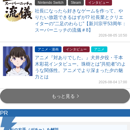
Nintendo Switch
Steam
インタビュー
社長になったら好きなゲームを作って、や
りたい放題できるはずが!? 社長業とクリエ
イターの“二足のわらじ”【新川宗平53周年：
スーパーニッチの流儀＃8】
2026-08-05 10:50
アニメ・漫画
インタビュー
アニメ
アニメ『対ありでした。』犬井夕役・千本
木彩花インタビュー。珠樹とは”共犯者”のよ
うな関係性。アニメでより深まった夕の魅
力とは
2026-08-04 17:00
もっと見る
PR
逆転の右手（ガチャ）を解説