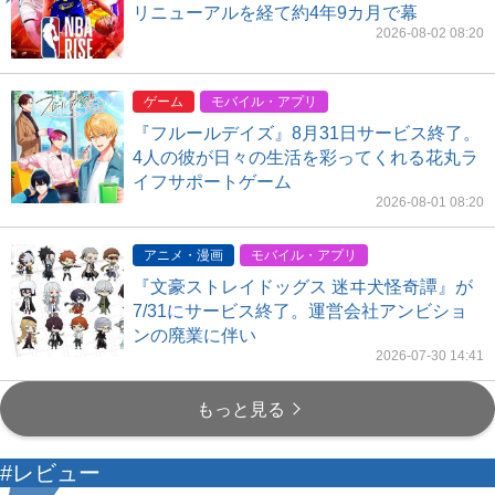
リニューアルを経て約4年9カ月で幕
2026-08-02 08:20
ゲーム
モバイル・アプリ
『フルールデイズ』8月31日サービス終了。
4人の彼が日々の生活を彩ってくれる花丸ラ
イフサポートゲーム
2026-08-01 08:20
アニメ・漫画
モバイル・アプリ
『文豪ストレイドッグス 迷ヰ犬怪奇譚』が
7/31にサービス終了。運営会社アンビショ
ンの廃業に伴い
2026-07-30 14:41
もっと見る
#レビュー