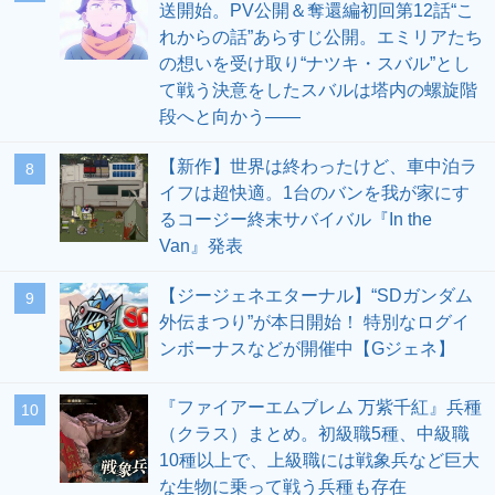
送開始。PV公開＆奪還編初回第12話“こ
れからの話”あらすじ公開。エミリアたち
の想いを受け取り“ナツキ・スバル”とし
て戦う決意をしたスバルは塔内の螺旋階
段へと向かう――
【新作】世界は終わったけど、車中泊ラ
8
イフは超快適。1台のバンを我が家にす
るコージー終末サバイバル『In the
Van』発表
【ジージェネエターナル】“SDガンダム
9
外伝まつり”が本日開始！ 特別なログイ
ンボーナスなどが開催中【Gジェネ】
『ファイアーエムブレム 万紫千紅』兵種
10
（クラス）まとめ。初級職5種、中級職
10種以上で、上級職には戦象兵など巨大
な生物に乗って戦う兵種も存在