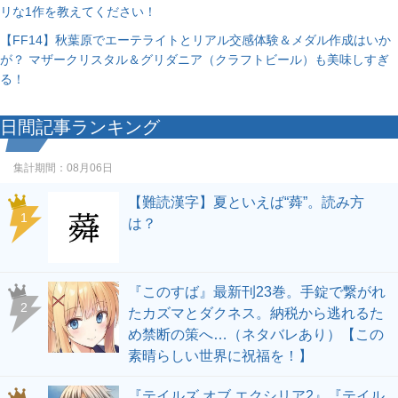
リな1作を教えてください！
【FF14】秋葉原でエーテライトとリアル交感体験＆メダル作成はいか
が？ マザークリスタル＆グリダニア（クラフトビール）も美味しすぎ
る！
日間記事ランキング
集計期間：
08月06日
【難読漢字】夏といえば“蕣”。読み方
1
は？
『このすば』最新刊23巻。手錠で繋がれ
2
たカズマとダクネス。納税から逃れるた
め禁断の策へ…（ネタバレあり）【この
素晴らしい世界に祝福を！】
『テイルズ オブ エクシリア2』『テイル