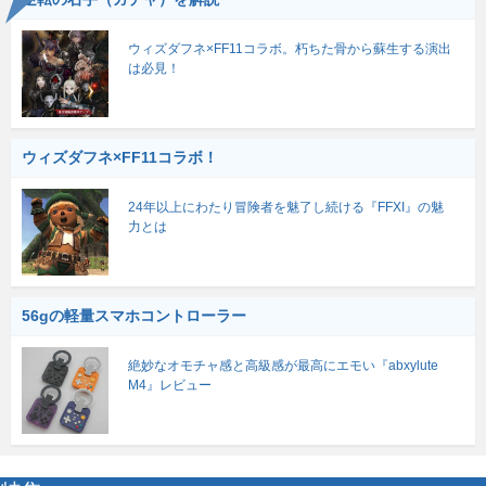
ウィズダフネ×FF11コラボ。朽ちた骨から蘇生する演出
は必見！
ウィズダフネ×FF11コラボ！
24年以上にわたり冒険者を魅了し続ける『FFXI』の魅
力とは
56gの軽量スマホコントローラー
絶妙なオモチャ感と高級感が最高にエモい『abxylute
M4』レビュー