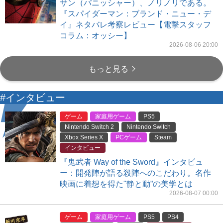
サン（パニッシャー）、ノリノリである。
『スパイダーマン：ブランド・ニュー・デ
イ』ネタバレ考察レビュー【電撃スタッフ
コラム：オッシー】
2026-08-06 20:00
もっと見る
#インタビュー
ゲーム
家庭用ゲーム
PS5
Nintendo Switch 2
Nintendo Switch
Xbox Series X
PCゲーム
Steam
インタビュー
『鬼武者 Way of the Sword』インタビュ
ー：開発陣が語る殺陣へのこだわり。名作
映画に着想を得た"静と動”の美学とは
2026-08-07 00:00
ゲーム
家庭用ゲーム
PS5
PS4