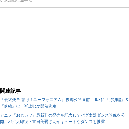
少女漫画の金字塔
関連記事
『最終楽章 響け！ユーフォニアム』後編公開直前！ 9/8に『特別編』＆
『前編』の一挙上映が開催決定
アニメ『おじカワ』最新刊の発売を記念してパグ太郎ダンス映像を公
開。パグ太郎役・富田美憂さんがキュートなダンスを披露