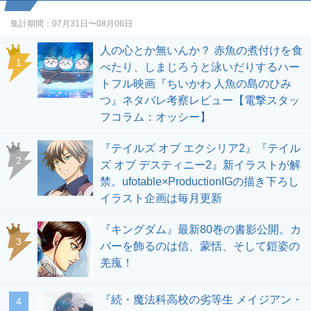
集計期間：
07月31日〜08月06日
人の心とか無いんか？ 赤魚の煮付けを食
1
べたり、しまじろうと泳いだりするハー
トフル映画『ちいかわ 人魚の島のひみ
つ』ネタバレ考察レビュー【電撃スタッ
フコラム：オッシー】
『テイルズ オブ エクシリア2』『テイル
2
ズ オブ デスティニー2』新イラストが解
禁。ufotable×ProductionIGの描き下ろし
イラスト企画は毎月更新
『キングダム』最新80巻の書影公開。カ
3
バーを飾るのは信、蒙恬、そして鎧姿の
羌瘣！
『続・魔法科高校の劣等生 メイジアン・
4