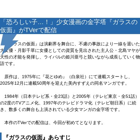
「恐ろしい子…！」少女漫画の金字塔『ガラスの
仮面』がTVerで配信
『ガラスの仮面』は演劇界を舞台に、不慮の事故により一線を退いた
大女優・月影千草に女優としての資質を見出された主人公・北島マヤが
天性の才能を発揮し、ライバルの姫川亜弓と競いながら成長していく物
語です。
原作は、1975年に『花とゆめ』（白泉社）にて連載スタートし、
2025年12月に連載50周年を迎えた美内すずえの同名マンガです。
1984年（日本テレビ系・全23話）と2005年（テレビ東京・全51話）
の2度のTVアニメ化、1997年のテレビドラマ化（テレビ朝日系）に続
き、数多くの舞台も上演されている少女マンガの金字塔です。
本作のTVerでの配信は、今回が初めてとなります。
『ガラスの仮面』あらすじ