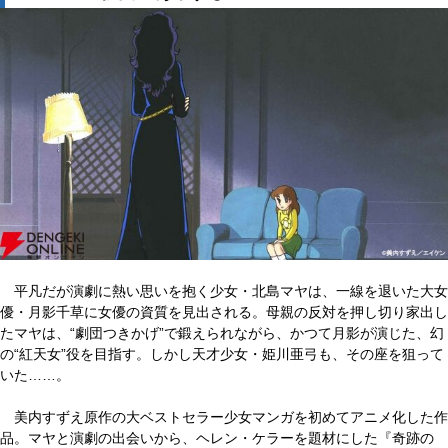
平凡だが演劇に熱い思いを抱く少女・北島マヤは、一線を退いた大女
優・月影千草に女優の資質を見出される。母親の反対を押し切り家出し
たマヤは、“劇団つきかげ”で鍛えられながら、かつて月影が演じた、幻
の“紅天女”役を目指す。しかし天才少女・姫川亜弓も、その座を狙って
いた……。
美内すずえ原作の大ベストセラー少女マンガを初めてアニメ化した作
品。マヤと演劇の出会いから、ヘレン・ケラーを題材にした『奇跡の