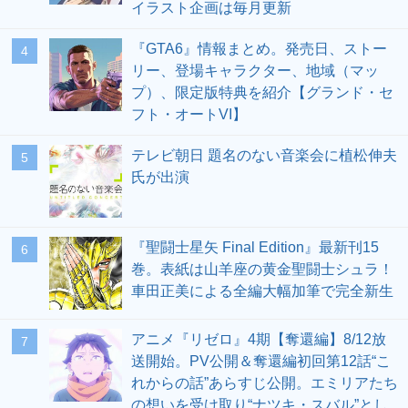
イラスト企画は毎月更新
『GTA6』情報まとめ。発売日、ストー
4
リー、登場キャラクター、地域（マッ
プ）、限定版特典を紹介【グランド・セ
フト・オートVI】
テレビ朝日 題名のない音楽会に植松伸夫
5
氏が出演
『聖闘士星矢 Final Edition』最新刊15
6
巻。表紙は山羊座の黄金聖闘士シュラ！
車田正美による全編大幅加筆で完全新生
アニメ『リゼロ』4期【奪還編】8/12放
7
送開始。PV公開＆奪還編初回第12話“こ
れからの話”あらすじ公開。エミリアたち
の想いを受け取り“ナツキ・スバル”とし