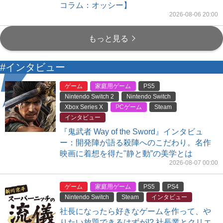
コラム：オッシー】
2026-08-06 20:00
もっと見る
#インタビュー
ゲーム
家庭用ゲーム
PS5
Nintendo Switch 2
Nintendo Switch
Xbox Series X
PCゲーム
Steam
インタビュー
『鬼武者 Way of the Sword』インタビュ
ー：開発陣が語る殺陣へのこだわり。名作
映画に着想を得た"静と動”の美学とは
2026-08-07 00:00
ゲーム
家庭用ゲーム
PS5
PS4
Nintendo Switch
Steam
インタビュー
社長になったら好きなゲームを作って、や
りたい放題できるはずが!? 社長業とクリエ