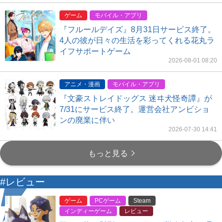
ゲーム
モバイル・アプリ
『フルールデイズ』8月31日サービス終了。
4人の彼が日々の生活を彩ってくれる花丸ラ
イフサポートゲーム
2026-08-01 08:20
アニメ・漫画
モバイル・アプリ
『文豪ストレイドッグス 迷ヰ犬怪奇譚』が
7/31にサービス終了。運営会社アンビショ
ンの廃業に伴い
2026-07-30 14:41
もっと見る
#レビュー
ゲーム
PCゲーム
Steam
インディーゲーム
レビュー