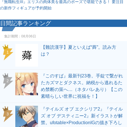
『無職転生III』エリスの肉体美を最高のポーズで堪能できる！ 要注目
の新作フィギュアが予約開始
日間記事ランキング
集計期間：
08月06日
【難読漢字】夏といえば“蕣”。読み方
1
は？
『このすば』最新刊23巻。手錠で繋がれ
2
たカズマとダクネス。納税から逃れるた
め禁断の策へ…（ネタバレあり）【この
素晴らしい世界に祝福を！】
『テイルズ オブ エクシリア2』『テイル
3
ズ オブ デスティニー2』新イラストが解
禁。ufotable×ProductionIGの描き下ろし