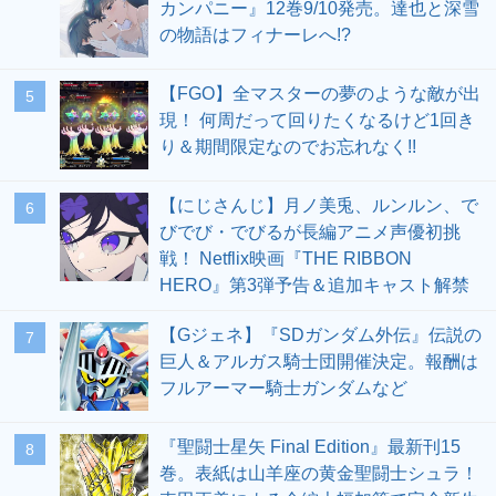
カンパニー』12巻9/10発売。達也と深雪
の物語はフィナーレへ!?
【FGO】全マスターの夢のような敵が出
5
現！ 何周だって回りたくなるけど1回き
り＆期間限定なのでお忘れなく!!
【にじさんじ】月ノ美兎、ルンルン、で
6
びでび・でびるが長編アニメ声優初挑
戦！ Netflix映画『THE RIBBON
HERO』第3弾予告＆追加キャスト解禁
【Gジェネ】『SDガンダム外伝』伝説の
7
巨人＆アルガス騎士団開催決定。報酬は
フルアーマー騎士ガンダムなど
『聖闘士星矢 Final Edition』最新刊15
8
巻。表紙は山羊座の黄金聖闘士シュラ！