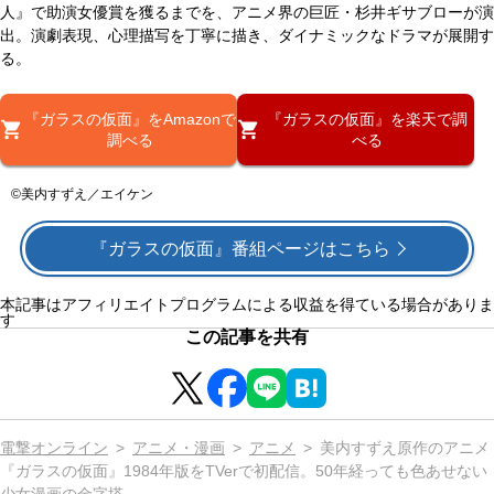
人』で助演女優賞を獲るまでを、アニメ界の巨匠・杉井ギサブローが演
出。演劇表現、心理描写を丁寧に描き、ダイナミックなドラマが展開す
る。
『ガラスの仮面』をAmazonで
『ガラスの仮面』を楽天で調
調べる
べる
©美内すずえ／エイケン
『ガラスの仮面』番組ページはこちら
本記事はアフィリエイトプログラムによる収益を得ている場合がありま
す
この記事を共有
電撃オンライン
アニメ・漫画
アニメ
美内すずえ原作のアニメ
『ガラスの仮面』1984年版をTVerで初配信。50年経っても色あせない