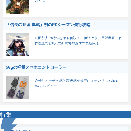
力とは
『信長の野望 真戦』初のPKシーズン先行攻略
武田勢力の特性を徹底解説！ 伊達政宗、長野業正、佐
竹義重など8人の新武将やおすすめ編制も
56gの軽量スマホコントローラー
絶妙なオモチャ感と高級感が最高にエモい『abxylute
M4』レビュー
特集