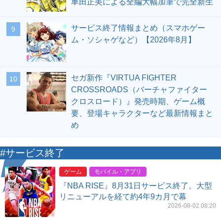
車田正美による全編大幅加筆で完全新生
サービス終了情報まとめ（スマホゲー
9
ム・ソシャゲなど）【2026年8月】
セガ新作『VIRTUA FIGHTER
10
CROSSROADS（バーチャファイター
クロスロード）』発売時期、ゲーム概
要、登場キャラクターなど最新情報まと
め
#サービス終了
ゲーム
モバイル・アプリ
『NBA RISE』8月31日サービス終了。大型
リニューアルを経て約4年9カ月で幕
2026-08-02 08:20