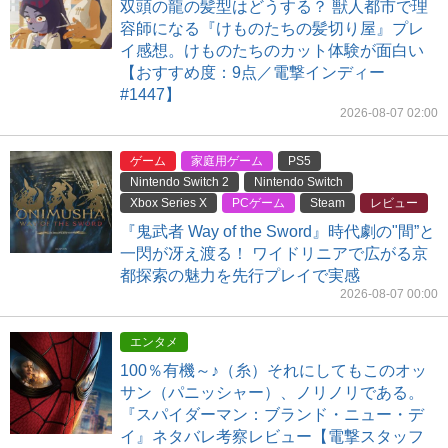
双頭の龍の髪型はどうする？ 獣人都市で理
容師になる『けものたちの髪切り屋』プレ
イ感想。けものたちのカット体験が面白い
【おすすめ度：9点／電撃インディー
#1447】
2026-08-07 02:00
ゲーム
家庭用ゲーム
PS5
Nintendo Switch 2
Nintendo Switch
Xbox Series X
PCゲーム
Steam
レビュー
『鬼武者 Way of the Sword』時代劇の"間”と
一閃が冴え渡る！ ワイドリニアで広がる京
都探索の魅力を先行プレイで実感
2026-08-07 00:00
エンタメ
100％有機～♪（糸）それにしてもこのオッ
サン（パニッシャー）、ノリノリである。
『スパイダーマン：ブランド・ニュー・デ
イ』ネタバレ考察レビュー【電撃スタッフ