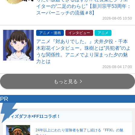
イターの“二足のわらじ”【新川宗平53周年：
スーパーニッチの流儀＃8】
2026-08-05 10:50
アニメ・漫画
インタビュー
アニメ
アニメ『対ありでした。』犬井夕役・千本
木彩花インタビュー。珠樹とは”共犯者”のよ
うな関係性。アニメでより深まった夕の魅
力とは
2026-08-04 17:00
もっと見る
PR
ウィズダフネ×FF11コラボ！
24年以上にわたり冒険者を魅了し続ける『FFXI』の魅