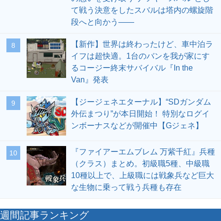
て戦う決意をしたスバルは塔内の螺旋階
段へと向かう――
【新作】世界は終わったけど、車中泊ラ
8
イフは超快適。1台のバンを我が家にす
るコージー終末サバイバル『In the
Van』発表
【ジージェネエターナル】“SDガンダム
9
外伝まつり”が本日開始！ 特別なログイ
ンボーナスなどが開催中【Gジェネ】
『ファイアーエムブレム 万紫千紅』兵種
10
（クラス）まとめ。初級職5種、中級職
10種以上で、上級職には戦象兵など巨大
な生物に乗って戦う兵種も存在
週間記事ランキング