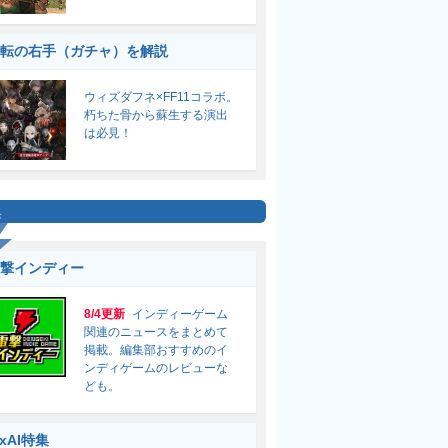
転の右手（ガチャ）を解説
ウィズダフネ×FF11コラボ。
朽ちた骨から蘇生する演出
は必見！
集
撃インディー
8/4更新
インディーゲーム
関連のニュースをまとめて
掲載。編集部おすすめのイ
ンディゲームのレビューな
ども。
ixAI特集