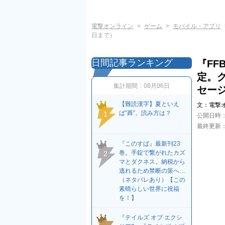
電撃オンライン
ゲーム
モバイル・アプリ
日まで）
日間記事ランキング
『FF
定。
集計期間：
08月06日
セージ
【難読漢字】夏といえ
文：
電撃
ば“蕣”。読み方は？
1
公開日時
最終更新
『このすば』最新刊23
巻。手錠で繋がれたカズ
2
マとダクネス。納税から
逃れるため禁断の策へ…
（ネタバレあり）【この
素晴らしい世界に祝福
を！】
『テイルズ オブ エクシ