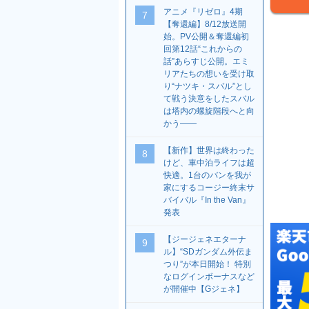
アニメ『リゼロ』4期
7
【奪還編】8/12放送開
始。PV公開＆奪還編初
回第12話“これからの
話”あらすじ公開。エミ
リアたちの想いを受け取
り“ナツキ・スバル”とし
て戦う決意をしたスバル
は塔内の螺旋階段へと向
かう――
【新作】世界は終わった
8
けど、車中泊ライフは超
快適。1台のバンを我が
家にするコージー終末サ
バイバル『In the Van』
発表
【ジージェネエターナ
9
ル】“SDガンダム外伝ま
つり”が本日開始！ 特別
なログインボーナスなど
が開催中【Gジェネ】