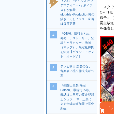
リア2』『テイルズ オブ
3
デスティニー2』新イラ
スクウェ
ストが解禁。
OF T
ufotable×ProductionIGの
戦争』（
描き下ろしイラスト企画
認生放送
は毎月更新
を発表し
『GTA6』情報まとめ。
4
発売日、ストーリー、登
場キャラクター、地域
（マップ）、限定版特典
を紹介【グランド・セフ
ト・オートVI】
テレビ朝日 題名のない
5
音楽会に植松伸夫氏が出
演
『聖闘士星矢 Final
6
Edition』最新刊15巻。
表紙は山羊座の黄金聖闘
士シュラ！ 車田正美に
よる全編大幅加筆で完全
『フ
新生