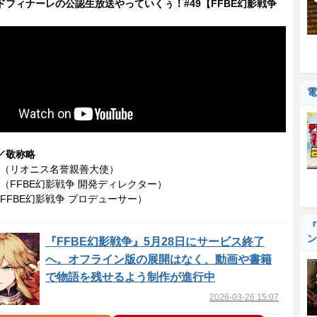
ドフィナーレの公認生放送やっていくぅ！#49【FFBE幻影戦争
電
／敬称略
（リオニス名誉親善大使）
（FFBE幻影戦争 開発ディレクター）
FFBE幻影戦争 プロデューサー）
『
ン
『FFBE幻影戦争』5月28日にサービス終了
へ。オフライン版の展開はなく、動画や書籍
で物語を残せるよう制作が進行中
2026-03-26 15:07