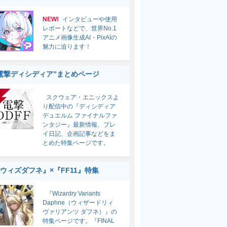
NEW!
インタビューや使用
レポートなどで、世界No.1
アニメ画像生成AI・PixAIの
魅力に迫ります！
電撃ディシディア”まとめページ
スクウェア・エニックスよ
り配信中の『ディシディア
デュエルム ファイナルファ
ンタジー』最新情報、プレ
イ日記、企画記事などをま
とめた特集ページです。
ウィズダフネ』×『FF11』特集
『Wizardry Variants
Daphne（ウィザードリィ
ヴァリアンツ ダフネ）』の
特集ページです。『FINAL