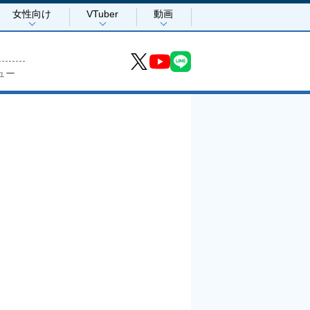
女性向け
VTuber
動画
ュー