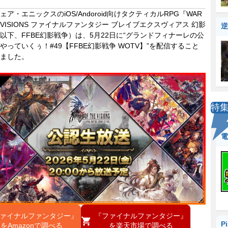
ア・エニックスのiOS/Andoroid向けタクティカルRPG『WAR
HE VISIONS ファイナルファンタジー ブレイブエクスヴィアス 幻影
逆
以下、FFBE幻影戦争）は、5月22日に“グランドフィナーレの公
やっていくぅ！#49【FFBE幻影戦争 WOTV】”を配信すること
ました。
特
電
ァイナルファンタジー』
『ファイナルファンタジー』
P
をAmazonで調べる
を楽天市場で調べる