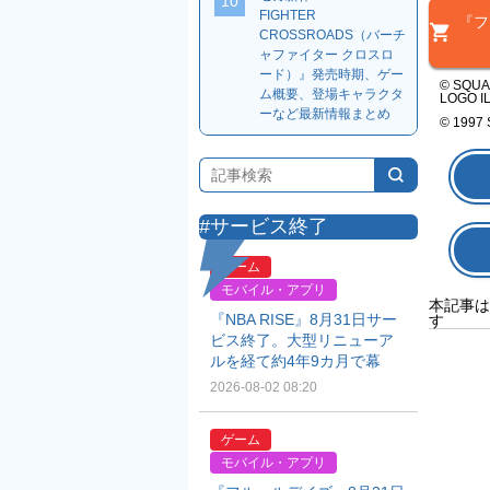
10
FIGHTER
『フ
CROSSROADS（バーチ
ャファイター クロスロ
ード）』発売時期、ゲー
© SQUAR
ム概要、登場キャラクタ
LOGO I
ーなど最新情報まとめ
© 1997 
#サービス終了
ゲーム
モバイル・アプリ
本記事は
『NBA RISE』8月31日サー
す
ビス終了。大型リニューア
ルを経て約4年9カ月で幕
2026-08-02 08:20
ゲーム
モバイル・アプリ