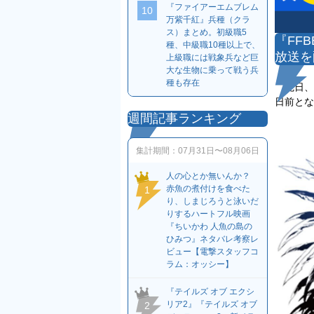
『ファイアーエムブレム
10
万紫千紅』兵種（クラ
ス）まとめ。初級職5
『FF
種、中級職10種以上で、
放送を
上級職には戦象兵など巨
大な生物に乗って戦う兵
種も存在
先日、5
日前とな
週間記事ランキング
集計期間：
07月31日〜08月06日
人の心とか無いんか？
赤魚の煮付けを食べた
1
り、しまじろうと泳いだ
りするハートフル映画
『ちいかわ 人魚の島の
ひみつ』ネタバレ考察レ
ビュー【電撃スタッフコ
ラム：オッシー】
『テイルズ オブ エクシ
リア2』『テイルズ オブ
2