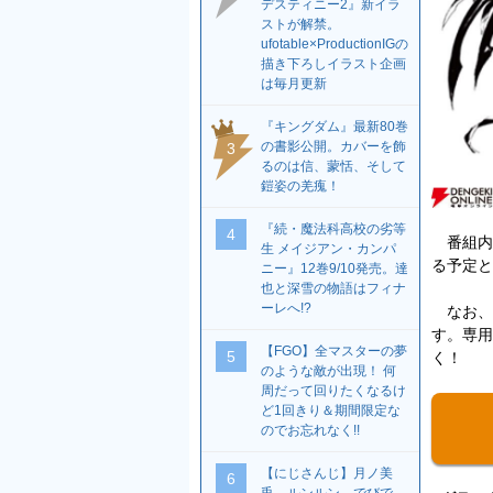
デスティニー2』新イラ
ストが解禁。
ufotable×ProductionIGの
描き下ろしイラスト企画
は毎月更新
『キングダム』最新80巻
の書影公開。カバーを飾
3
るのは信、蒙恬、そして
鎧姿の羌瘣！
『続・魔法科高校の劣等
4
番組内
生 メイジアン・カンパ
る予定と
ニー』12巻9/10発売。達
也と深雪の物語はフィナ
ーレへ!?
なお、
す。専用
【FGO】全マスターの夢
5
く！
のような敵が出現！ 何
周だって回りたくなるけ
ど1回きり＆期間限定な
のでお忘れなく!!
【にじさんじ】月ノ美
6