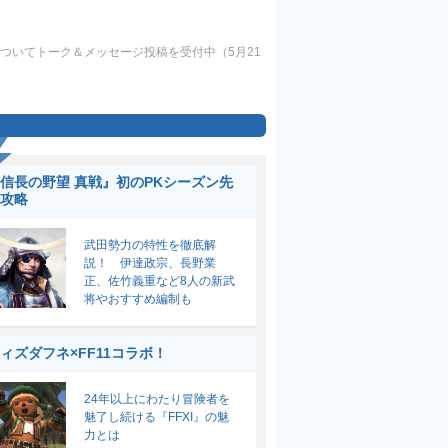
についてトーク＆メッセージ投稿を受付中（5月21
信長の野望 真戦』初のPKシーズン先
攻略
武田勢力の特性を徹底解
説！ 伊達政宗、長野業
正、佐竹義重など8人の新武
将やおすすめ編制も
ィズダフネ×FF11コラボ！
24年以上にわたり冒険者を
魅了し続ける『FFXI』の魅
力とは