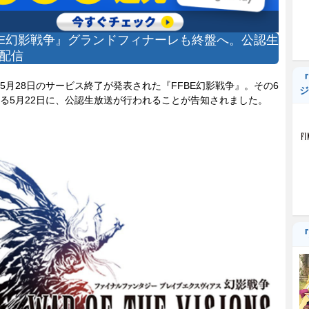
BE幻影戦争』グランドフィナーレも終盤へ。公認生
配信
『
月28日のサービス終了が発表された『FFBE幻影戦争』。その6
ジ
る5月22日に、公認生放送が行われることが告知されました。
『