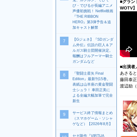
兎、ルンルン、でびで
■グラン
び・でびるが長編アニメ
WOTV】
声優初挑戦！ Netflix映画
『THE RIBBON
HERO』第3弾予告＆追
加キャスト解禁
【Gジェネ】『SDガンダ
7
ム外伝』伝説の巨人＆ア
ルガス騎士団開催決定。
報酬はフルアーマー騎士
ガンダムなど
■出演者
あさると
『聖闘士星矢 Final
8
Edition』最新刊15巻。
藤田泰正
表紙は山羊座の黄金聖闘
渡辺励（
士シュラ！ 車田正美に
よる全編大幅加筆で完全
新生
サービス終了情報まとめ
9
（スマホゲーム・ソシャ
ゲなど）【2026年8月】
セガ新作『VIRTUA