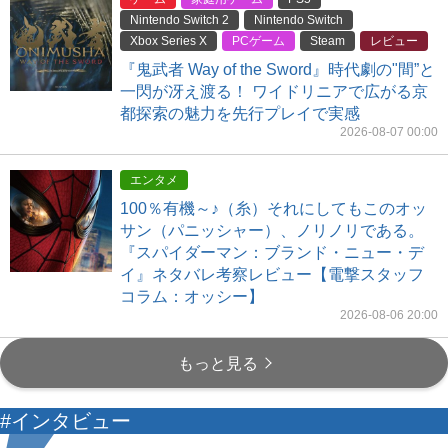
Nintendo Switch 2
Nintendo Switch
Xbox Series X
PCゲーム
Steam
レビュー
『鬼武者 Way of the Sword』時代劇の"間”と
一閃が冴え渡る！ ワイドリニアで広がる京
都探索の魅力を先行プレイで実感
2026-08-07 00:00
エンタメ
100％有機～♪（糸）それにしてもこのオッ
サン（パニッシャー）、ノリノリである。
『スパイダーマン：ブランド・ニュー・デ
イ』ネタバレ考察レビュー【電撃スタッフ
コラム：オッシー】
2026-08-06 20:00
もっと見る
#インタビュー