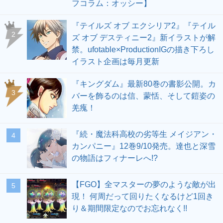
フコラム：オッシー】
『テイルズ オブ エクシリア2』『テイル
2
ズ オブ デスティニー2』新イラストが解
禁。ufotable×ProductionIGの描き下ろし
イラスト企画は毎月更新
『キングダム』最新80巻の書影公開。カ
3
バーを飾るのは信、蒙恬、そして鎧姿の
羌瘣！
『続・魔法科高校の劣等生 メイジアン・
4
カンパニー』12巻9/10発売。達也と深雪
の物語はフィナーレへ!?
【FGO】全マスターの夢のような敵が出
5
現！ 何周だって回りたくなるけど1回き
り＆期間限定なのでお忘れなく!!