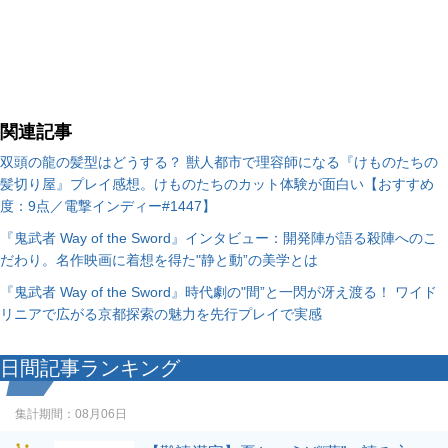
関連記事
双頭の龍の髪型はどうする？ 獣人都市で理容師になる『けものたちの
髪切り屋』プレイ感想。けものたちのカット体験が面白い【おすすめ
度：9点／電撃インディー#1447】
『鬼武者 Way of the Sword』インタビュー：開発陣が語る殺陣へのこ
だわり。名作映画に着想を得た"静と動”の美学とは
『鬼武者 Way of the Sword』時代劇の"間”と一閃が冴え渡る！ ワイド
リニアで広がる京都探索の魅力を先行プレイで実感
日間記事ランキング
集計期間：
08月06日