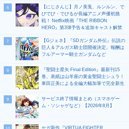
【にじさんじ】月ノ美兎、ルンルン、で
6
びでび・でびるが長編アニメ声優初挑
戦！ Netflix映画『THE RIBBON
HERO』第3弾予告＆追加キャスト解禁
【Gジェネ】『SDガンダム外伝』伝説の
7
巨人＆アルガス騎士団開催決定。報酬は
フルアーマー騎士ガンダムなど
『聖闘士星矢 Final Edition』最新刊15
8
巻。表紙は山羊座の黄金聖闘士シュラ！
車田正美による全編大幅加筆で完全新生
サービス終了情報まとめ（スマホゲー
9
ム・ソシャゲなど）【2026年8月】
セガ新作『VIRTUA FIGHTER
10