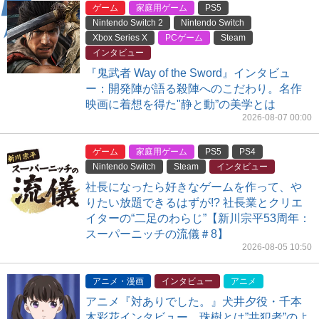
ゲーム
家庭用ゲーム
PS5
Nintendo Switch 2
Nintendo Switch
Xbox Series X
PCゲーム
Steam
インタビュー
『鬼武者 Way of the Sword』インタビュ
ー：開発陣が語る殺陣へのこだわり。名作
映画に着想を得た"静と動”の美学とは
2026-08-07 00:00
ゲーム
家庭用ゲーム
PS5
PS4
Nintendo Switch
Steam
インタビュー
社長になったら好きなゲームを作って、や
りたい放題できるはずが!? 社長業とクリエ
イターの“二足のわらじ”【新川宗平53周年：
スーパーニッチの流儀＃8】
2026-08-05 10:50
アニメ・漫画
インタビュー
アニメ
アニメ『対ありでした。』犬井夕役・千本
木彩花インタビュー。珠樹とは”共犯者”のよ