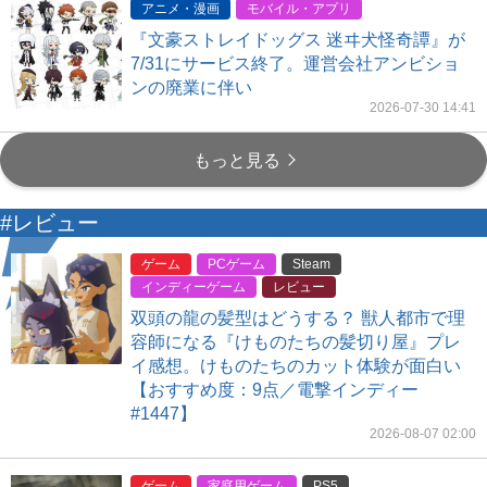
アニメ・漫画
モバイル・アプリ
『文豪ストレイドッグス 迷ヰ犬怪奇譚』が
7/31にサービス終了。運営会社アンビショ
ンの廃業に伴い
2026-07-30 14:41
もっと見る
#レビュー
ゲーム
PCゲーム
Steam
インディーゲーム
レビュー
双頭の龍の髪型はどうする？ 獣人都市で理
容師になる『けものたちの髪切り屋』プレ
イ感想。けものたちのカット体験が面白い
【おすすめ度：9点／電撃インディー
#1447】
2026-08-07 02:00
ゲーム
家庭用ゲーム
PS5