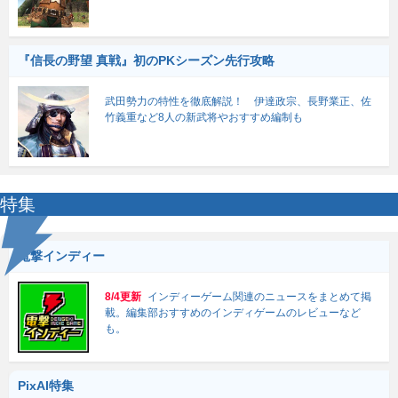
『信長の野望 真戦』初のPKシーズン先行攻略
武田勢力の特性を徹底解説！ 伊達政宗、長野業正、佐
竹義重など8人の新武将やおすすめ編制も
特集
電撃インディー
8/4更新
インディーゲーム関連のニュースをまとめて掲
載。編集部おすすめのインディゲームのレビューなど
も。
PixAI特集