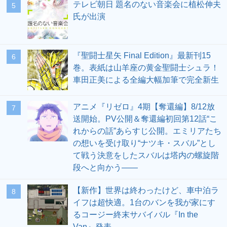
テレビ朝日 題名のない音楽会に植松伸夫
5
氏が出演
『聖闘士星矢 Final Edition』最新刊15
6
巻。表紙は山羊座の黄金聖闘士シュラ！
車田正美による全編大幅加筆で完全新生
アニメ『リゼロ』4期【奪還編】8/12放
7
送開始。PV公開＆奪還編初回第12話“こ
れからの話”あらすじ公開。エミリアたち
の想いを受け取り“ナツキ・スバル”とし
て戦う決意をしたスバルは塔内の螺旋階
段へと向かう――
【新作】世界は終わったけど、車中泊ラ
8
イフは超快適。1台のバンを我が家にす
るコージー終末サバイバル『In the
Van』発表