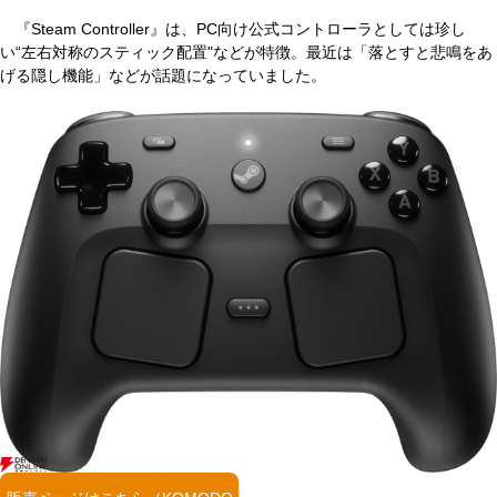
『Steam Controller』は、PC向け公式コントローラとしては珍し
い“左右対称のスティック配置"などが特徴。最近は「落とすと悲鳴をあ
げる隠し機能」などが話題になっていました。