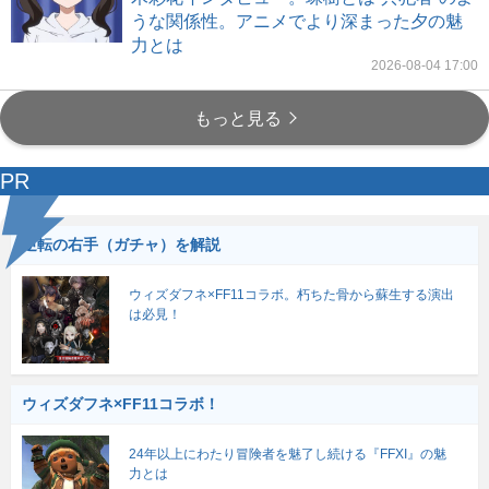
うな関係性。アニメでより深まった夕の魅
力とは
2026-08-04 17:00
もっと見る
PR
逆転の右手（ガチャ）を解説
ウィズダフネ×FF11コラボ。朽ちた骨から蘇生する演出
は必見！
ウィズダフネ×FF11コラボ！
24年以上にわたり冒険者を魅了し続ける『FFXI』の魅
力とは