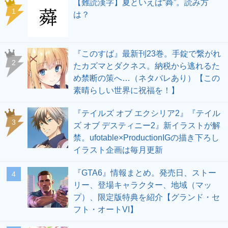
【難読漢字】夏といえば“蕣”。読み方
1
は？
『このすば』最新刊23巻。手錠で繋がれ
2
たカズマとダクネス。納税から逃れるた
め禁断の策へ…（ネタバレあり）【この
素晴らしい世界に祝福を！】
『テイルズ オブ エクシリア2』『テイル
3
ズ オブ デスティニー2』新イラストが解
禁。ufotable×ProductionIGの描き下ろし
イラスト企画は毎月更新
『GTA6』情報まとめ。発売日、ストー
4
リー、登場キャラクター、地域（マッ
プ）、限定版特典を紹介【グランド・セ
フト・オートVI】