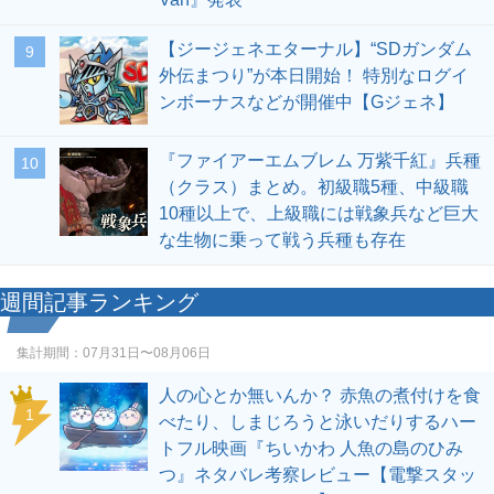
【ジージェネエターナル】“SDガンダム
9
外伝まつり”が本日開始！ 特別なログイ
ンボーナスなどが開催中【Gジェネ】
『ファイアーエムブレム 万紫千紅』兵種
10
（クラス）まとめ。初級職5種、中級職
10種以上で、上級職には戦象兵など巨大
な生物に乗って戦う兵種も存在
週間記事ランキング
集計期間：
07月31日〜08月06日
人の心とか無いんか？ 赤魚の煮付けを食
1
べたり、しまじろうと泳いだりするハー
トフル映画『ちいかわ 人魚の島のひみ
つ』ネタバレ考察レビュー【電撃スタッ