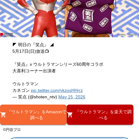
◤ 明日の『笑点』 ◢
5月17日(日)放送📺
『笑点』x ウルトラマンシリーズ60周年コラボ
大喜利コーナー出演者
ウルトラマン
カネゴン
pic.twitter.com/ykzosHHrrz
— 笑点 (@shoten_ntv)
May 15, 2026
『ウルトラマン』をAmazonで
『ウルトラマン』を楽天で調
調べる
べる
©円谷プロ