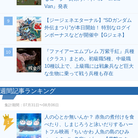
Van』発表
【ジージェネエターナル】“SDガンダム
9
外伝まつり”が本日開始！ 特別なログイ
ンボーナスなどが開催中【Gジェネ】
『ファイアーエムブレム 万紫千紅』兵種
10
（クラス）まとめ。初級職5種、中級職
10種以上で、上級職には戦象兵など巨大
な生物に乗って戦う兵種も存在
週間記事ランキング
集計期間：
07月31日〜08月06日
人の心とか無いんか？ 赤魚の煮付けを食
1
べたり、しまじろうと泳いだりするハー
トフル映画『ちいかわ 人魚の島のひみ