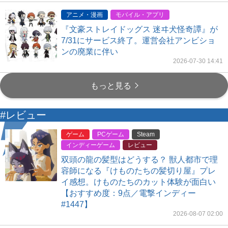
アニメ・漫画
モバイル・アプリ
『文豪ストレイドッグス 迷ヰ犬怪奇譚』が
7/31にサービス終了。運営会社アンビショ
ンの廃業に伴い
2026-07-30 14:41
もっと見る
#レビュー
ゲーム
PCゲーム
Steam
インディーゲーム
レビュー
双頭の龍の髪型はどうする？ 獣人都市で理
容師になる『けものたちの髪切り屋』プレ
イ感想。けものたちのカット体験が面白い
【おすすめ度：9点／電撃インディー
#1447】
2026-08-07 02:00