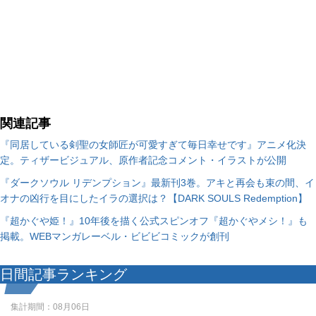
関連記事
『同居している剣聖の女師匠が可愛すぎて毎日幸せです』アニメ化決
定。ティザービジュアル、原作者記念コメント・イラストが公開
『ダークソウル リデンプション』最新刊3巻。アキと再会も束の間、イ
オナの凶行を目にしたイラの選択は？【DARK SOULS Redemption】
『超かぐや姫！』10年後を描く公式スピンオフ『超かぐやメシ！』も
掲載。WEBマンガレーベル・ビビビコミックが創刊
日間記事ランキング
集計期間：
08月06日