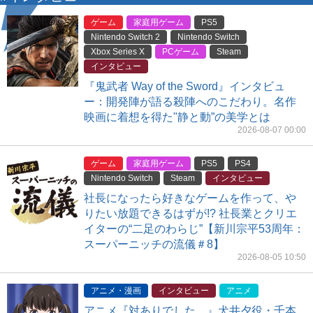
ゲーム
家庭用ゲーム
PS5
Nintendo Switch 2
Nintendo Switch
Xbox Series X
PCゲーム
Steam
インタビュー
『鬼武者 Way of the Sword』インタビュ
ー：開発陣が語る殺陣へのこだわり。名作
映画に着想を得た"静と動”の美学とは
2026-08-07 00:00
ゲーム
家庭用ゲーム
PS5
PS4
Nintendo Switch
Steam
インタビュー
社長になったら好きなゲームを作って、や
りたい放題できるはずが!? 社長業とクリエ
イターの“二足のわらじ”【新川宗平53周年：
スーパーニッチの流儀＃8】
2026-08-05 10:50
アニメ・漫画
インタビュー
アニメ
アニメ『対ありでした。』犬井夕役・千本