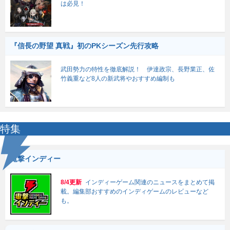
は必見！
『信長の野望 真戦』初のPKシーズン先行攻略
武田勢力の特性を徹底解説！ 伊達政宗、長野業正、佐
竹義重など8人の新武将やおすすめ編制も
特集
電撃インディー
8/4更新
インディーゲーム関連のニュースをまとめて掲
載。編集部おすすめのインディゲームのレビューなど
も。