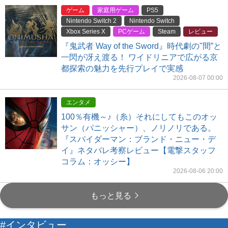
ゲーム
家庭用ゲーム
PS5
Nintendo Switch 2
Nintendo Switch
Xbox Series X
PCゲーム
Steam
レビュー
『鬼武者 Way of the Sword』時代劇の"間”と
一閃が冴え渡る！ ワイドリニアで広がる京
都探索の魅力を先行プレイで実感
2026-08-07 00:00
エンタメ
100％有機～♪（糸）それにしてもこのオッ
サン（パニッシャー）、ノリノリである。
『スパイダーマン：ブランド・ニュー・デ
イ』ネタバレ考察レビュー【電撃スタッフ
コラム：オッシー】
2026-08-06 20:00
もっと見る
#インタビュー