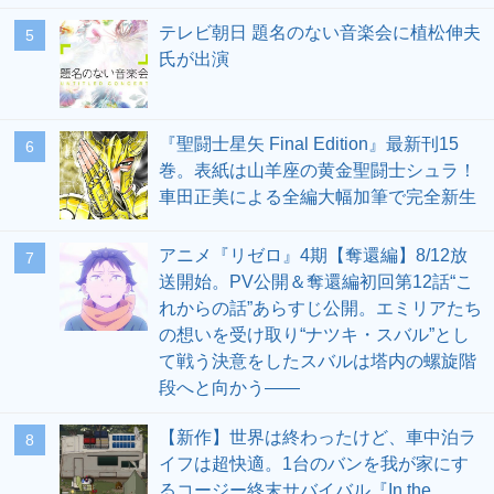
テレビ朝日 題名のない音楽会に植松伸夫
5
氏が出演
『聖闘士星矢 Final Edition』最新刊15
6
巻。表紙は山羊座の黄金聖闘士シュラ！
車田正美による全編大幅加筆で完全新生
アニメ『リゼロ』4期【奪還編】8/12放
7
送開始。PV公開＆奪還編初回第12話“こ
れからの話”あらすじ公開。エミリアたち
の想いを受け取り“ナツキ・スバル”とし
て戦う決意をしたスバルは塔内の螺旋階
段へと向かう――
【新作】世界は終わったけど、車中泊ラ
8
イフは超快適。1台のバンを我が家にす
るコージー終末サバイバル『In the