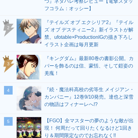
つ』ネタバレ考察レビュー【電撃スタッ
フコラム：オッシー】
『テイルズ オブ エクシリア2』『テイル
2
ズ オブ デスティニー2』新イラストが解
禁。ufotable×ProductionIGの描き下ろし
イラスト企画は毎月更新
『キングダム』最新80巻の書影公開。カ
3
バーを飾るのは信、蒙恬、そして鎧姿の
羌瘣！
『続・魔法科高校の劣等生 メイジアン・
4
カンパニー』12巻9/10発売。達也と深雪
の物語はフィナーレへ!?
【FGO】全マスターの夢のような敵が出
5
現！ 何周だって回りたくなるけど1回き
り＆期間限定なのでお忘れなく!!