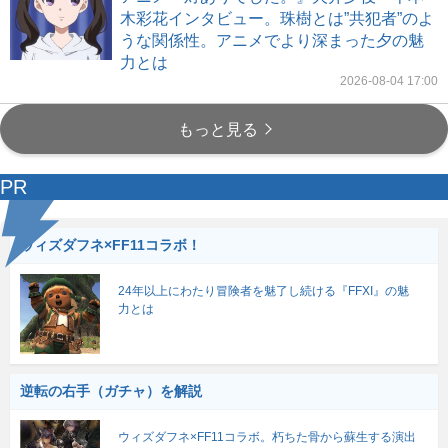
木彩花インタビュー。珠樹とは”共犯者”のよ
うな関係性。アニメでより深まった夕の魅
力とは
2026-08-04 17:00
もっと見る
PR
ウィズダフネ×FF11コラボ！
24年以上にわたり冒険者を魅了し続ける『FFXI』の魅
力とは
逆転の右手（ガチャ）を解説
ウィズダフネ×FF11コラボ。朽ちた骨から蘇生する演出