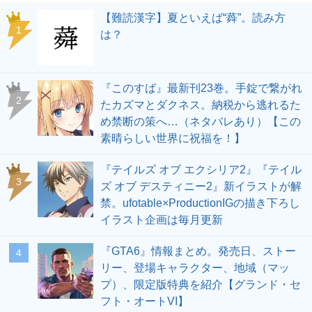
【難読漢字】夏といえば“蕣”。読み方
1
は？
『このすば』最新刊23巻。手錠で繋がれ
2
たカズマとダクネス。納税から逃れるた
め禁断の策へ…（ネタバレあり）【この
素晴らしい世界に祝福を！】
『テイルズ オブ エクシリア2』『テイル
3
ズ オブ デスティニー2』新イラストが解
禁。ufotable×ProductionIGの描き下ろし
イラスト企画は毎月更新
『GTA6』情報まとめ。発売日、ストー
4
リー、登場キャラクター、地域（マッ
プ）、限定版特典を紹介【グランド・セ
フト・オートVI】