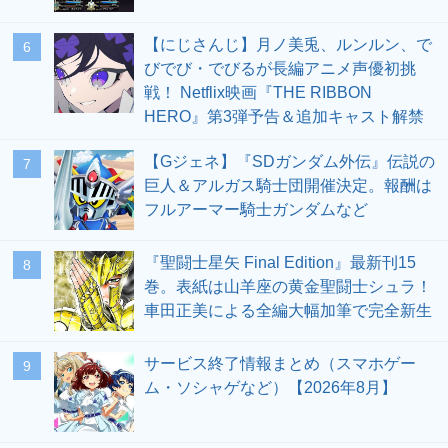
【にじさんじ】月ノ美兎、ルンルン、で
6
びでび・でびるが長編アニメ声優初挑
戦！ Netflix映画『THE RIBBON
HERO』第3弾予告＆追加キャスト解禁
【Gジェネ】『SDガンダム外伝』伝説の
7
巨人＆アルガス騎士団開催決定。報酬は
フルアーマー騎士ガンダムなど
『聖闘士星矢 Final Edition』最新刊15
8
巻。表紙は山羊座の黄金聖闘士シュラ！
車田正美による全編大幅加筆で完全新生
サービス終了情報まとめ（スマホゲー
9
ム・ソシャゲなど）【2026年8月】