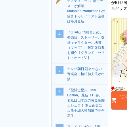
デスティニー2』新イラ
が5月2
ストが解禁。
ルグッズ
ufotable×ProductionIGの
描き下ろしイラスト企画
は毎月更新
『GTA6』情報まとめ。
4
発売日、ストーリー、登
場キャラクター、地域
（マップ）、限定版特典
を紹介【グランド・セフ
ト・オートVI】
テレビ朝日 題名のない
5
音楽会に植松伸夫氏が出
演
『聖闘士星矢 Final
6
Edition』最新刊15巻。
『五
表紙は山羊座の黄金聖闘
士シュラ！ 車田正美に
よる全編大幅加筆で完全
新生
アニメ『リゼロ』4期