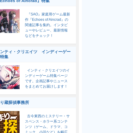
Echoes of Aincrad』特集
『SAO』家庭用ゲーム最新
作『Echoes of Aincrad』の
関連記事を集約。インタビ
ューやレビュー、最新情報
などをチェック！
ンティ・クリエイツ インディーゲー
特集
インティ・クリエイツのイ
ンディーゲーム特集ページ
です。企画記事やニュース
をまとめてお届けします！
り蔵探偵事務所
古今東西のミステリー・サ
スペンス・ホラー系コンテ
ンツ（ゲーム、ドラマ、コ
ミック、小説など）を幅広