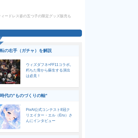
ーティードレス姿の五つ子の限定グッズ販売も
転の右手（ガチャ）を解説
ウィズダフネ×FF11コラボ。
朽ちた骨から蘇生する演出
は必見！
I時代の"ものづくりの軸"
PixAI公式コンテスト8冠ク
リエイター・エル（Eru）さ
んにインタビュー