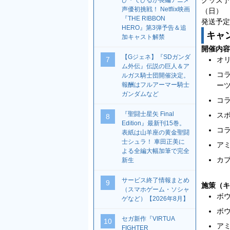
び・でびるが長編アニメ
声優初挑戦！ Netflix映画
（日）
『THE RIBBON
発送予定
HERO』第3弾予告＆追
キャ
加キャスト解禁
開催内容
【Gジェネ】『SDガンダ
オ
7
ム外伝』伝説の巨人＆ア
コ
ルガス騎士団開催決定。
ー
報酬はフルアーマー騎士
ガンダムなど
コ
『聖闘士星矢 Final
ス
8
Edition』最新刊15巻。
コ
表紙は山羊座の黄金聖闘
士シュラ！ 車田正美に
ア
よる全編大幅加筆で完全
カ
新生
サービス終了情報まとめ
9
施策（キ
（スマホゲーム・ソシャ
ボ
ゲなど）【2026年8月】
ボ
セガ新作『VIRTUA
10
ア
FIGHTER