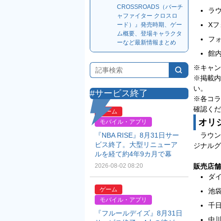
CROSSROADS（バーチ
ラウ
ャファイター クロスロ
X
ード）』発売時期、ゲー
ム概要、登場キャラクタ
フ
ーなど最新情報まとめ
館
※キャン
※掲載内
い。
#サービス終了
※各コラ
確認くだ
ゲーム
オリ
モバイル・アプリ
ラウン
『NBA RISE』8月31日サー
ビス終了。大型リニューア
ジナルグ
ルを経て約4年9カ月で幕
販売店舗
2026-08-02 08:20
ダ
ゲーム
池
モバイル・アプリ
千
『フルールデイズ』8月31日
中