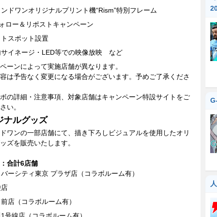
『
2
ンドワンオリジナルプリント機“Rism”特別フレーム
フォロー＆リポストキャンペーン
ォトスポット設置
内サイネージ・LED等での映像放映 など
ペーンによって実施店舗が異なります。
容は予告なく変更になる場合がございます。予めご了承くださ
ボの詳細・注意事項、対象店舗はキャンペーン特設サイトをご
G
さい。
ジナルグッズ
ドワンの一部店舗にて、描き下ろしビジュアルを使用したオリ
ッズを販売いたします。
：合計6店舗
イバーシティ東京 プラザ店（コラボルーム有）
人
袋店
日前店（コラボルーム有）
川1号線店（コラボルーム有）