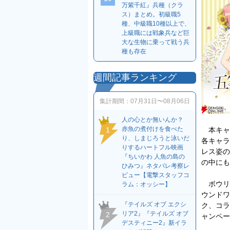
万紫千紅』兵種（クラ
ス）まとめ。初級職5
種、中級職10種以上で、
上級職には戦象兵など巨
大な生物に乗って戦う兵
種も存在
週間記事ランキング
集計期間：
07月31日〜08月06日
人の心とか無いんか？
赤魚の煮付けを食べた
本キャ
1
り、しまじろうと泳いだ
各キャラ
りするハートフル映画
レス姿の
『ちいかわ 人魚の島の
の中にも
ひみつ』ネタバレ考察レ
ビュー【電撃スタッフコ
ボウリ
ラム：オッシー】
ウンドワ
『テイルズ オブ エクシ
ク、コラ
リア2』『テイルズ オブ
2
ャンペー
デスティニー2』新イラ