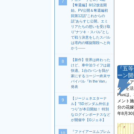
7
【奪還編】8/12放送開
始。PV公開＆奪還編初
回第12話“これからの
話”あらすじ公開。エミ
リアたちの想いを受け取
り“ナツキ・スバル”とし
て戦う決意をしたスバル
は塔内の螺旋階段へと向
かう――
【新作】世界は終わった
8
けど、車中泊ライフは超
『五等
快適。1台のバンを我が
ーン開
家にするコージー終末サ
バイバル『In the Van』
エムア
発表
メIPを
Plus
【ジージェネエターナ
9
メント施
ル】“SDガンダム外伝ま
分の花嫁
つり”が本日開始！ 特別
年8月3
なログインボーナスなど
が開催中【Gジェネ】
『ファイアーエムブレム
10