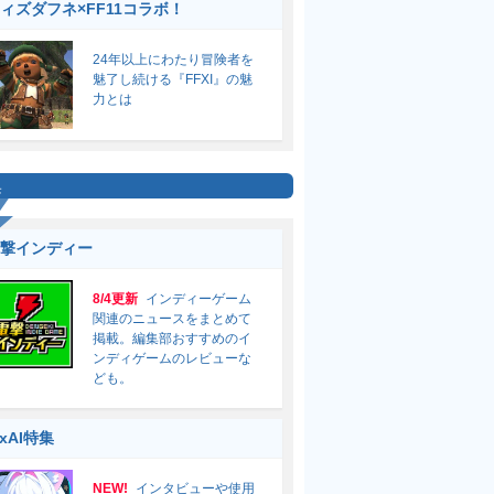
ィズダフネ×FF11コラボ！
24年以上にわたり冒険者を
魅了し続ける『FFXI』の魅
力とは
集
撃インディー
8/4更新
インディーゲーム
関連のニュースをまとめて
掲載。編集部おすすめのイ
ンディゲームのレビューな
ども。
ixAI特集
NEW!
インタビューや使用