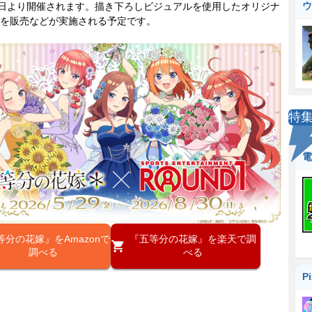
ウ
9日より開催されます。描き下ろしビジュアルを使用したオリジナ
を販売などが実施される予定です。
特
電
等分の花嫁』をAmazonで
『五等分の花嫁』を楽天で調
調べる
べる
P