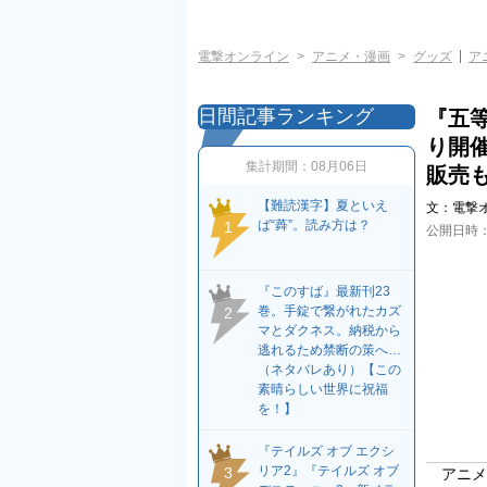
電撃オンライン
アニメ・漫画
グッズ
ア
日間記事ランキング
『五等
り開
集計期間：
08月06日
販売
【難読漢字】夏といえ
文：
電撃
ば“蕣”。読み方は？
1
公開日時
『このすば』最新刊23
巻。手錠で繋がれたカズ
2
マとダクネス。納税から
逃れるため禁断の策へ…
（ネタバレあり）【この
素晴らしい世界に祝福
を！】
『テイルズ オブ エクシ
リア2』『テイルズ オブ
3
アニメ『