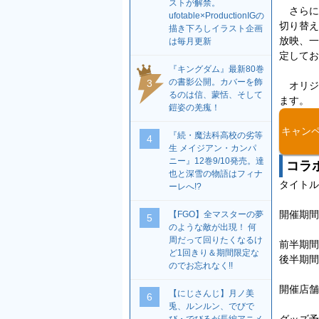
ストが解禁。
さらに
ufotable×ProductionIGの
切り替え
描き下ろしイラスト企画
放映、一
は毎月更新
定してお
『キングダム』最新80巻
の書影公開。カバーを飾
3
オリジ
るのは信、蒙恬、そして
ます。
鎧姿の羌瘣！
キャン
『続・魔法科高校の劣等
4
生 メイジアン・カンパ
ニー』12巻9/10発売。達
コラ
也と深雪の物語はフィナ
タイトル
ーレへ!?
開催期間
【FGO】全マスターの夢
5
のような敵が出現！ 何
周だって回りたくなるけ
前半期間
ど1回きり＆期間限定な
後半期間
のでお忘れなく!!
開催店舗
【にじさんじ】月ノ美
6
兎、ルンルン、でびで
グッズ予