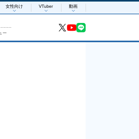
女性向け
VTuber
動画
ュー