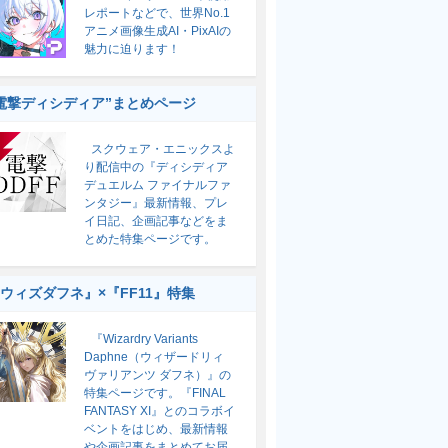
レポートなどで、世界No.1
アニメ画像生成AI・PixAIの
魅力に迫ります！
電撃ディシディア”まとめページ
スクウェア・エニックスよ
り配信中の『ディシディア
デュエルム ファイナルファ
ンタジー』最新情報、プレ
イ日記、企画記事などをま
とめた特集ページです。
ウィズダフネ』×『FF11』特集
『Wizardry Variants
Daphne（ウィザードリィ
ヴァリアンツ ダフネ）』の
特集ページです。『FINAL
FANTASY XI』とのコラボイ
ベントをはじめ、最新情報
や企画記事をまとめてお届