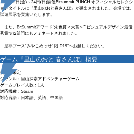
5月22日(金)～24日(日)開催Bitsummit PUNCH オフィシャルセレクシ
ョンタイトルに『里山のおと春さんぽ』が選出されました。会場では、
試遊展示を実施いたします。
また、BitSummitアワード“朱色賞＜大賞＞”“ビジュアルデザイン最優
秀賞”の2部門にもノミネートされました。
是非ブース“みやこめっせ1階 D19”へお越しください。
ゲーム『里山のおと 春さんぽ』概要
価格：未定
ジャンル：里山探索アドベンチャーゲーム
ゲームプレイ人数：1人
対応機種：Steam
対応言語：日本語、英語、中国語