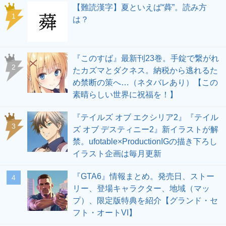
【難読漢字】夏といえば“蕣”。読み方
1
は？
『このすば』最新刊23巻。手錠で繋がれ
2
たカズマとダクネス。納税から逃れるた
め禁断の策へ…（ネタバレあり）【この
素晴らしい世界に祝福を！】
『テイルズ オブ エクシリア2』『テイル
3
ズ オブ デスティニー2』新イラストが解
禁。ufotable×ProductionIGの描き下ろし
イラスト企画は毎月更新
『GTA6』情報まとめ。発売日、ストー
4
リー、登場キャラクター、地域（マッ
プ）、限定版特典を紹介【グランド・セ
フト・オートVI】