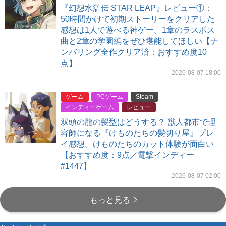
『幻想水滸伝 STAR LEAP』レビュー①：
50時間かけて初期ストーリーをクリアした
感想は1人で遊べる神ゲー。1章のラスボス
曲と2章の学園編をぜひ堪能してほしい【ナ
ンバリング全作クリア済：おすすめ度10
点】
2026-08-07 18:00
ゲーム
PCゲーム
Steam
インディーゲーム
レビュー
双頭の龍の髪型はどうする？ 獣人都市で理
容師になる『けものたちの髪切り屋』プレ
イ感想。けものたちのカット体験が面白い
【おすすめ度：9点／電撃インディー
#1447】
2026-08-07 02:00
もっと見る