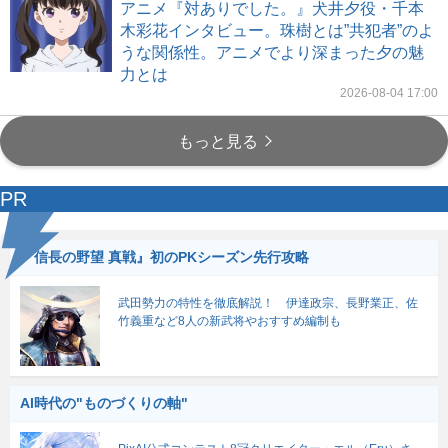
アニメ『対ありでした。』犬井夕役・千本
木彩花インタビュー。珠樹とは”共犯者”のよ
うな関係性。アニメでより深まった夕の魅
力とは
2026-08-04 17:00
もっと見る
PR
『信長の野望 真戦』初のPKシーズン先行攻略
武田勢力の特性を徹底解説！ 伊達政宗、長野業正、佐
竹義重など8人の新武将やおすすめ編制も
AI時代の"ものづくりの軸"