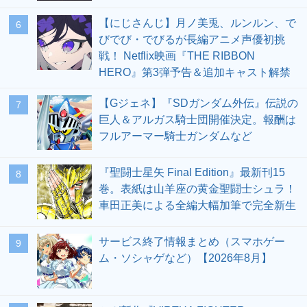
【にじさんじ】月ノ美兎、ルンルン、で
6
びでび・でびるが長編アニメ声優初挑
戦！ Netflix映画『THE RIBBON
HERO』第3弾予告＆追加キャスト解禁
【Gジェネ】『SDガンダム外伝』伝説の
7
巨人＆アルガス騎士団開催決定。報酬は
フルアーマー騎士ガンダムなど
『聖闘士星矢 Final Edition』最新刊15
8
巻。表紙は山羊座の黄金聖闘士シュラ！
車田正美による全編大幅加筆で完全新生
サービス終了情報まとめ（スマホゲー
9
ム・ソシャゲなど）【2026年8月】