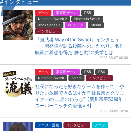
#インタビュー
ゲーム
家庭用ゲーム
PS5
Nintendo Switch 2
Nintendo Switch
Xbox Series X
PCゲーム
Steam
インタビュー
『鬼武者 Way of the Sword』インタビュ
ー：開発陣が語る殺陣へのこだわり。名作
映画に着想を得た"静と動”の美学とは
2026-08-07 00:00
ゲーム
家庭用ゲーム
PS5
PS4
Nintendo Switch
Steam
インタビュー
社長になったら好きなゲームを作って、や
りたい放題できるはずが!? 社長業とクリエ
イターの“二足のわらじ”【新川宗平53周年：
スーパーニッチの流儀＃8】
2026-08-05 10:50
アニメ・漫画
インタビュー
アニメ