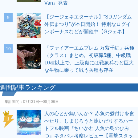
Van』発表
【ジージェネエターナル】“SDガンダム
9
外伝まつり”が本日開始！ 特別なログイ
ンボーナスなどが開催中【Gジェネ】
『ファイアーエムブレム 万紫千紅』兵種
10
（クラス）まとめ。初級職5種、中級職
10種以上で、上級職には戦象兵など巨大
な生物に乗って戦う兵種も存在
週間記事ランキング
集計期間：
07月31日〜08月06日
人の心とか無いんか？ 赤魚の煮付けを食
1
べたり、しまじろうと泳いだりするハー
トフル映画『ちいかわ 人魚の島のひみ
つ』ネタバレ考察レビュー【電撃スタッ