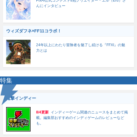
PixAI公式コンテスト8冠クリエイター・エル（Eru）さ
んにインタビュー
ウィズダフネ×FF11コラボ！
24年以上にわたり冒険者を魅了し続ける『FFXI』の魅
力とは
特集
電撃インディー
8/4更新
インディーゲーム関連のニュースをまとめて掲
載。編集部おすすめのインディゲームのレビューなど
も。