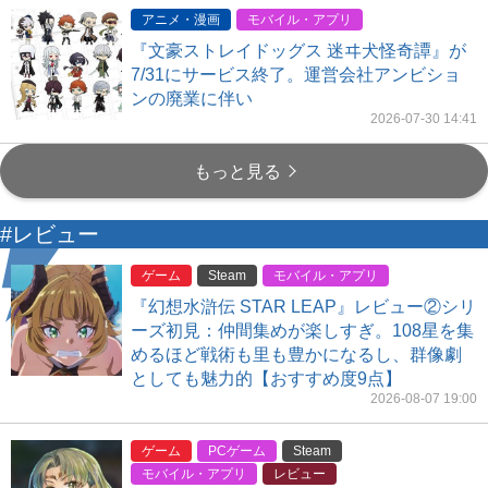
アニメ・漫画
モバイル・アプリ
『文豪ストレイドッグス 迷ヰ犬怪奇譚』が
7/31にサービス終了。運営会社アンビショ
ンの廃業に伴い
2026-07-30 14:41
もっと見る
#レビュー
ゲーム
Steam
モバイル・アプリ
『幻想水滸伝 STAR LEAP』レビュー②シリ
ーズ初見：仲間集めが楽しすぎ。108星を集
めるほど戦術も里も豊かになるし、群像劇
としても魅力的【おすすめ度9点】
2026-08-07 19:00
ゲーム
PCゲーム
Steam
モバイル・アプリ
レビュー