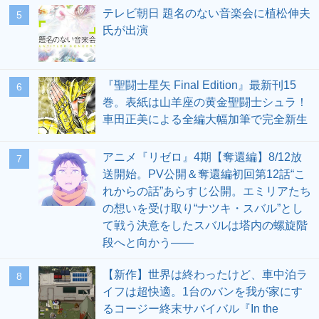
テレビ朝日 題名のない音楽会に植松伸夫
5
氏が出演
『聖闘士星矢 Final Edition』最新刊15
6
巻。表紙は山羊座の黄金聖闘士シュラ！
車田正美による全編大幅加筆で完全新生
アニメ『リゼロ』4期【奪還編】8/12放
7
送開始。PV公開＆奪還編初回第12話“こ
れからの話”あらすじ公開。エミリアたち
の想いを受け取り“ナツキ・スバル”とし
て戦う決意をしたスバルは塔内の螺旋階
段へと向かう――
【新作】世界は終わったけど、車中泊ラ
8
イフは超快適。1台のバンを我が家にす
るコージー終末サバイバル『In the