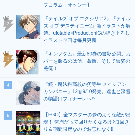
フコラム：オッシー】
『テイルズ オブ エクシリア2』『テイル
2
ズ オブ デスティニー2』新イラストが解
禁。ufotable×ProductionIGの描き下ろし
イラスト企画は毎月更新
『キングダム』最新80巻の書影公開。カ
3
バーを飾るのは信、蒙恬、そして鎧姿の
羌瘣！
『続・魔法科高校の劣等生 メイジアン・
4
カンパニー』12巻9/10発売。達也と深雪
の物語はフィナーレへ!?
【FGO】全マスターの夢のような敵が出
5
現！ 何周だって回りたくなるけど1回き
り＆期間限定なのでお忘れなく!!