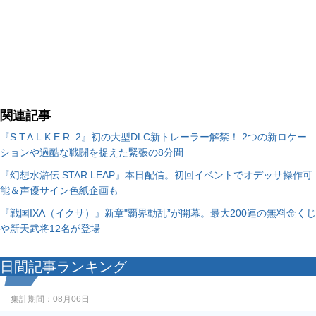
関連記事
『S.T.A.L.K.E.R. 2』初の大型DLC新トレーラー解禁！ 2つの新ロケー
ションや過酷な戦闘を捉えた緊張の8分間
『幻想水滸伝 STAR LEAP』本日配信。初回イベントでオデッサ操作可
能＆声優サイン色紙企画も
『戦国IXA（イクサ）』新章"覇界動乱”が開幕。最大200連の無料金くじ
や新天武将12名が登場
日間記事ランキング
集計期間：
08月06日