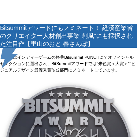
Bitsummitアワードにもノミネート！ 経済産業省
のクリエイター人材創出事業“創風”にも採択され
た注目作【里山のおと 春さんぽ】
本作はインディーゲームの祭典Bitsummit PUNCHにてオフィシャル
セレクションに選出され、BitSummitアワードでは“朱色賞＜大賞＞”“ビ
ジュアルデザイン最優秀賞”の2部門にノミネートしています。