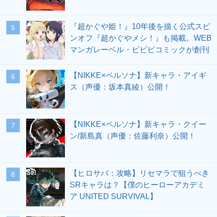
『超かぐや姫！』10年後を描く公式スピ
5
ンオフ『超かぐやメシ！』も掲載。WEB
マンガレーベル・ビビビコミックが創刊
【NIKKE×ペルソナ】新キャラ・アイギ
6
ス（声優：坂本真綾）公開！
【NIKKE×ペルソナ】新キャラ・クイー
7
ン/新島真（声優：佐藤利奈）公開！
【ヒロサバ：攻略】リセマラで狙うべき
8
SRキャラは？【僕のヒーローアカデミ
ア UNITED SURVIVAL】