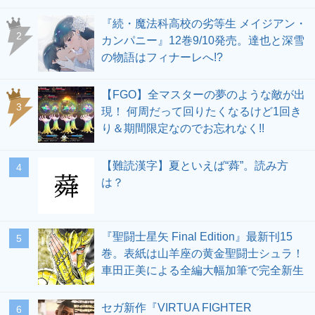
『続・魔法科高校の劣等生 メイジアン・
2
カンパニー』12巻9/10発売。達也と深雪
の物語はフィナーレへ!?
【FGO】全マスターの夢のような敵が出
3
現！ 何周だって回りたくなるけど1回き
り＆期間限定なのでお忘れなく!!
【難読漢字】夏といえば“蕣”。読み方
4
は？
『聖闘士星矢 Final Edition』最新刊15
5
巻。表紙は山羊座の黄金聖闘士シュラ！
車田正美による全編大幅加筆で完全新生
セガ新作『VIRTUA FIGHTER
6