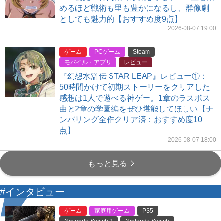
めるほど戦術も里も豊かになるし、群像劇
としても魅力的【おすすめ度9点】
2026-08-07 19:00
ゲーム
PCゲーム
Steam
モバイル・アプリ
レビュー
『幻想水滸伝 STAR LEAP』レビュー①：
50時間かけて初期ストーリーをクリアした
感想は1人で遊べる神ゲー。1章のラスボス
曲と2章の学園編をぜひ堪能してほしい【ナ
ンバリング全作クリア済：おすすめ度10
点】
2026-08-07 18:00
もっと見る
#インタビュー
ゲーム
家庭用ゲーム
PS5