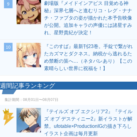
劇場版『メイドインアビス 目覚める神
9
秘』深界七層へと進むリコ・レグ・ナナ
チ・ファプタの姿が描かれた本予告映像
が公開。追加キャラの声優には諸星すみ
れ、星野貴紀が決定！
『このすば』最新刊23巻。手錠で繋がれ
10
たカズマとダクネス。納税から逃れるた
め禁断の策へ…（ネタバレあり）【この
素晴らしい世界に祝福を！】
週間記事ランキング
集計期間：
08月01日〜08月07日
『テイルズ オブ エクシリア2』『テイル
1
ズ オブ デスティニー2』新イラストが解
禁。ufotable×ProductionIGの描き下ろし
イラスト企画は毎月更新