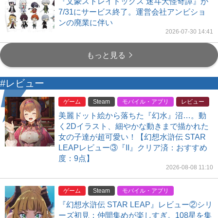
『文豪ストレイドッグス 迷ヰ犬怪奇譚』が
7/31にサービス終了。運営会社アンビショ
ンの廃業に伴い
2026-07-30 14:41
もっと見る
#レビュー
ゲーム
Steam
モバイル・アプリ
レビュー
美麗ドット絵から落ちた『幻水』沼…。動
く2Dイラスト、細やかな動きまで描かれた
女の子達が超可愛い！【幻想水滸伝 STAR
LEAPレビュー③『II』クリア済：おすすめ
度：9点】
2026-08-08 11:10
ゲーム
Steam
モバイル・アプリ
『幻想水滸伝 STAR LEAP』レビュー②シリ
ーズ初見：仲間集めが楽しすぎ。108星を集