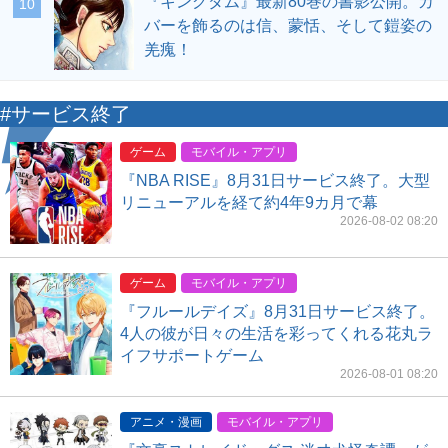
『キングダム』最新80巻の書影公開。カ
10
バーを飾るのは信、蒙恬、そして鎧姿の
羌瘣！
#サービス終了
ゲーム
モバイル・アプリ
『NBA RISE』8月31日サービス終了。大型
リニューアルを経て約4年9カ月で幕
2026-08-02 08:20
ゲーム
モバイル・アプリ
『フルールデイズ』8月31日サービス終了。
4人の彼が日々の生活を彩ってくれる花丸ラ
イフサポートゲーム
2026-08-01 08:20
アニメ・漫画
モバイル・アプリ