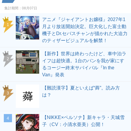
集計期間：
08月07日
アニメ『ジャイアントお嬢様』2027年1
1
月より放送開始決定。巨大化した富士動
機子とDr.セバスチャンが描かれた大迫力
のティザービジュアルを解禁！
【新作】世界は終わったけど、車中泊ラ
2
イフは超快適。1台のバンを我が家にす
るコージー終末サバイバル『In the
Van』発表
【難読漢字】夏といえば“蕣”。読み方
3
は？
【NIKKE×ペルソナ】新キャラ・天城雪
4
子（CV：小清水亜美）公開！