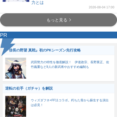
力とは
2026-08-04 17:00
もっと見る
PR
『信長の野望 真戦』初のPKシーズン先行攻略
武田勢力の特性を徹底解説！ 伊達政宗、長野業正、佐
竹義重など8人の新武将やおすすめ編制も
逆転の右手（ガチャ）を解説
ウィズダフネ×FF11コラボ。朽ちた骨から蘇生する演出
は必見！