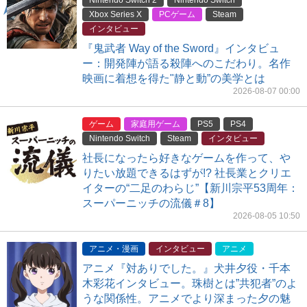
Nintendo Switch 2
Nintendo Switch
Xbox Series X
PCゲーム
Steam
インタビュー
『鬼武者 Way of the Sword』インタビュ
ー：開発陣が語る殺陣へのこだわり。名作
映画に着想を得た"静と動”の美学とは
2026-08-07 00:00
ゲーム
家庭用ゲーム
PS5
PS4
Nintendo Switch
Steam
インタビュー
社長になったら好きなゲームを作って、や
りたい放題できるはずが!? 社長業とクリエ
イターの“二足のわらじ”【新川宗平53周年：
スーパーニッチの流儀＃8】
2026-08-05 10:50
アニメ・漫画
インタビュー
アニメ
アニメ『対ありでした。』犬井夕役・千本
木彩花インタビュー。珠樹とは”共犯者”のよ
うな関係性。アニメでより深まった夕の魅