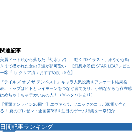
関連記事
美麗ドット絵から落ちた『幻水』沼…。動く2Dイラスト、細やかな動
きまで描かれた女の子達が超可愛い！【幻想水滸伝 STAR LEAPレビュ
ー③『II』クリア済：おすすめ度：9点】
『テイルズ オブ ザ テンペスト』キャラ人気投票＆アンケート結果発
表。トップはヒトとレイモーンをつなぐ者であり、小柄ながらも存在感
はめちゃくちゃデカいあの人！（※ネタバレあり）
【電撃オンライン26周年】エヴァ×パナソニックのコラボ家電が当た
る！ 夏のプレゼント企画第3弾＆注目のゲーム特集を一挙紹介
日間記事ランキング