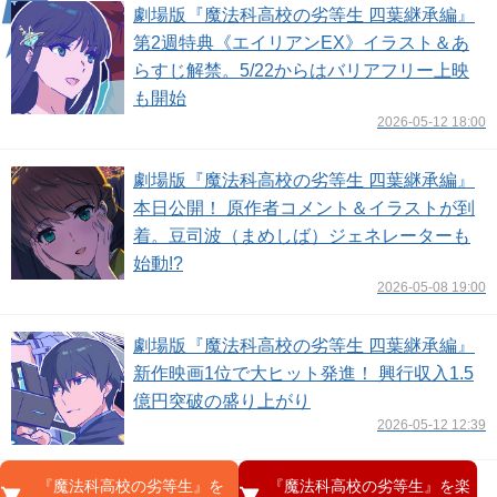
劇場版『魔法科高校の劣等生 四葉継承編』
第2週特典《エイリアンEX》イラスト＆あ
らすじ解禁。5/22からはバリアフリー上映
も開始
2026-05-12 18:00
劇場版『魔法科高校の劣等生 四葉継承編』
本⽇公開！ 原作者コメント＆イラストが到
着。⾖司波（まめしば）ジェネレーターも
始動!?
2026-05-08 19:00
劇場版『魔法科高校の劣等生 四葉継承編』
新作映画1位で大ヒット発進！ 興行収入1.5
億円突破の盛り上がり
2026-05-12 12:39
『魔法科高校の劣等生』を
『魔法科高校の劣等生』を楽