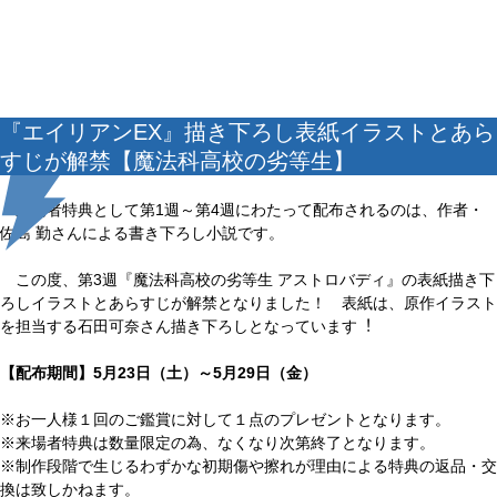
『エイリアンEX』描き下ろし表紙イラストとあら
すじが解禁【魔法科高校の劣等生】
来場者特典として第1週～第4週にわたって配布されるのは、作者・
佐島 勤さんによる書き下ろし小説です。
この度、第3週『魔法科高校の劣等生 アストロバディ』の表紙描き下
ろしイラストとあらすじが解禁となりました！ 表紙は、原作イラスト
を担当する石田可奈さん描き下ろしとなっています︕
【配布期間】5月23日（土）～5月29日（金）
※お⼀⼈様１回のご鑑賞に対して１点のプレゼントとなります。
※来場者特典は数量限定の為、なくなり次第終了となります。
※制作段階で⽣じるわずかな初期傷や擦れが理由による特典の返品・交
換は致しかねます。