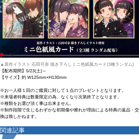
▲原作イラスト:石田可奈 描き下ろしミニ⾊紙⾵カード(3種ランダム)
【配布期間】5/23(土)～
【サイズ】約 W125mm×H130mm
※お⼀⼈様１回のご鑑賞に対して１点のプレゼントとなります。
※来場者特典は数量限定の為、なくなり次第終了となります。
※種類をお選び頂く事は出来ません。
※制作段階で⽣じるわずかな初期傷や擦れが理由による特典の返品・交
換は致しかねます。
関連記事