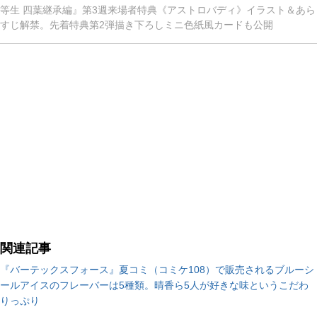
等生 四葉継承編』第3週来場者特典《アストロバディ》イラスト＆あら
すじ解禁。先着特典第2弾描き下ろしミニ⾊紙⾵カードも公開
関連記事
『バーテックスフォース』夏コミ（コミケ108）で販売されるブルーシ
ールアイスのフレーバーは5種類。晴香ら5人が好きな味というこだわ
りっぷり