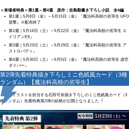
＜来場者特典＞第1週～第4週 原作：佐島勤書き下ろし⼩説 全4編
第1週｜5月8日（金）～5月15日（金）『魔法科高校の劣等生 UFO
迎撃』※配布終了
第2週｜5月16日（土）～5月22日（金）『魔法科高校の劣等生 エ
イリアンEX』
第3週｜5月23日（土）～5月29日（金）『魔法科高校の劣等生 ア
ストロバディ』
第4週｜5月30日（土）～6月5日（金）『魔法科高校の劣等生 虚空
ダイバー』
第2弾先着特典描き下ろしミニ⾊紙⾵カード（3種
ランダム）【魔法科高校の劣等生】
原作イラストを担当する⽯⽥可奈描き下ろしのミニ色紙風カード（3
種ランダム）先着特典第2弾の絵柄が公開となりました︕