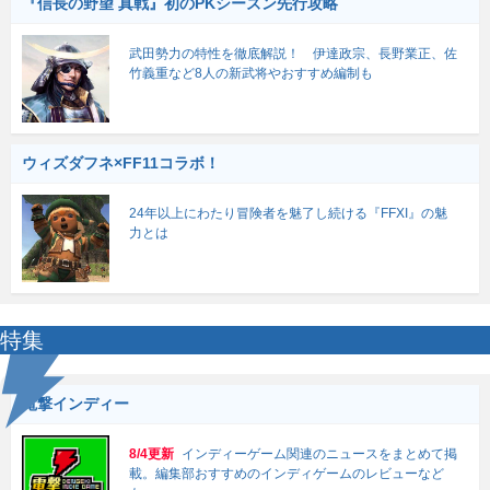
『信長の野望 真戦』初のPKシーズン先行攻略
武田勢力の特性を徹底解説！ 伊達政宗、長野業正、佐
竹義重など8人の新武将やおすすめ編制も
ウィズダフネ×FF11コラボ！
24年以上にわたり冒険者を魅了し続ける『FFXI』の魅
力とは
特集
電撃インディー
8/4更新
インディーゲーム関連のニュースをまとめて掲
載。編集部おすすめのインディゲームのレビューなど