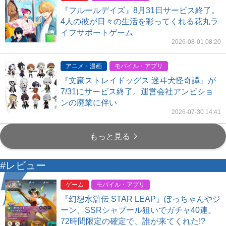
『フルールデイズ』8月31日サービス終了。
4人の彼が日々の生活を彩ってくれる花丸ラ
イフサポートゲーム
2026-08-01 08:20
アニメ・漫画
モバイル・アプリ
『文豪ストレイドッグス 迷ヰ犬怪奇譚』が
7/31にサービス終了。運営会社アンビショ
ンの廃業に伴い
2026-07-30 14:41
もっと見る
#レビュー
ゲーム
モバイル・アプリ
『幻想水滸伝 STAR LEAP』ぼっちゃんやジ
ーン、SSRシャプール狙いでガチャ40連。
72時間限定の確定で、誰が来てくれた!?