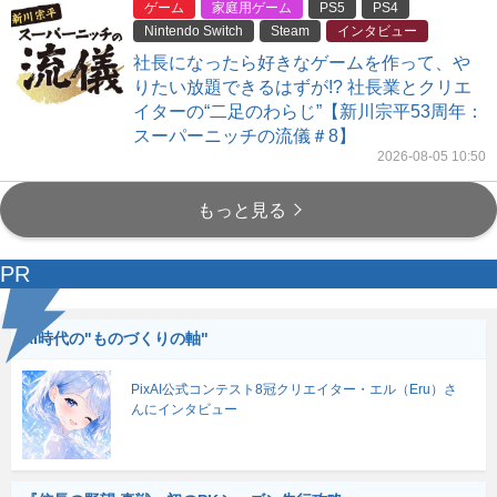
ゲーム
家庭用ゲーム
PS5
PS4
Nintendo Switch
Steam
インタビュー
社長になったら好きなゲームを作って、や
りたい放題できるはずが!? 社長業とクリエ
イターの“二足のわらじ”【新川宗平53周年：
スーパーニッチの流儀＃8】
2026-08-05 10:50
もっと見る
PR
AI時代の"ものづくりの軸"
PixAI公式コンテスト8冠クリエイター・エル（Eru）さ
んにインタビュー