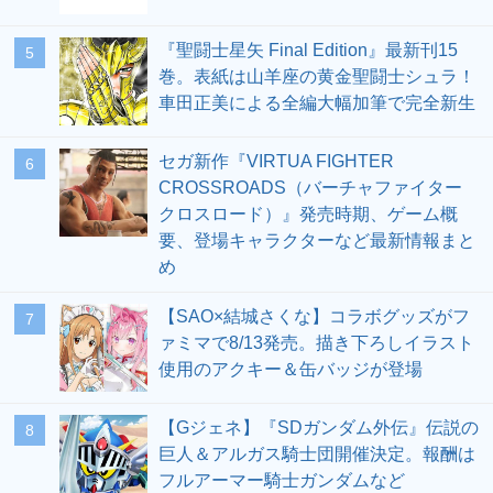
『聖闘士星矢 Final Edition』最新刊15
5
巻。表紙は山羊座の黄金聖闘士シュラ！
車田正美による全編大幅加筆で完全新生
セガ新作『VIRTUA FIGHTER
6
CROSSROADS（バーチャファイター
クロスロード）』発売時期、ゲーム概
要、登場キャラクターなど最新情報まと
め
【SAO×結城さくな】コラボグッズがフ
7
ァミマで8/13発売。描き下ろしイラスト
使用のアクキー＆缶バッジが登場
【Gジェネ】『SDガンダム外伝』伝説の
8
巨人＆アルガス騎士団開催決定。報酬は
フルアーマー騎士ガンダムなど