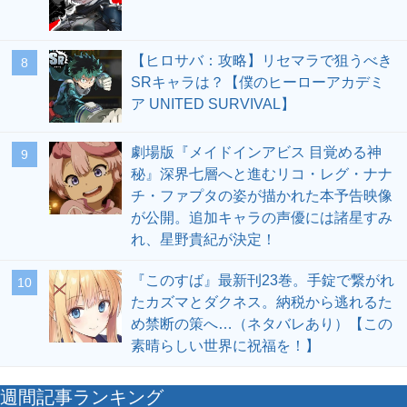
【ヒロサバ：攻略】リセマラで狙うべき
8
SRキャラは？【僕のヒーローアカデミ
ア UNITED SURVIVAL】
劇場版『メイドインアビス 目覚める神
9
秘』深界七層へと進むリコ・レグ・ナナ
チ・ファプタの姿が描かれた本予告映像
が公開。追加キャラの声優には諸星すみ
れ、星野貴紀が決定！
『このすば』最新刊23巻。手錠で繋がれ
10
たカズマとダクネス。納税から逃れるた
め禁断の策へ…（ネタバレあり）【この
素晴らしい世界に祝福を！】
週間記事ランキング