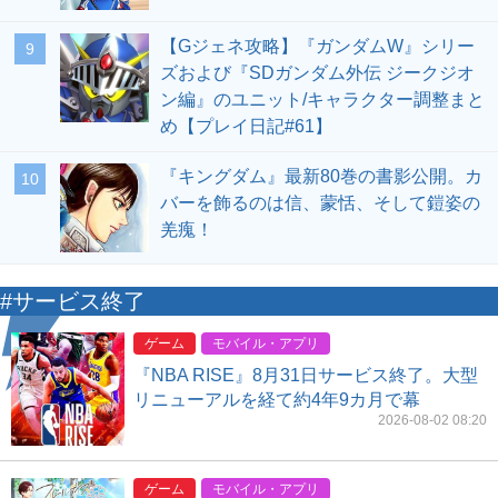
【Gジェネ攻略】『ガンダムW』シリー
9
ズおよび『SDガンダム外伝 ジークジオ
ン編』のユニット/キャラクター調整まと
め【プレイ日記#61】
『キングダム』最新80巻の書影公開。カ
10
バーを飾るのは信、蒙恬、そして鎧姿の
羌瘣！
#サービス終了
ゲーム
モバイル・アプリ
『NBA RISE』8月31日サービス終了。大型
リニューアルを経て約4年9カ月で幕
2026-08-02 08:20
ゲーム
モバイル・アプリ