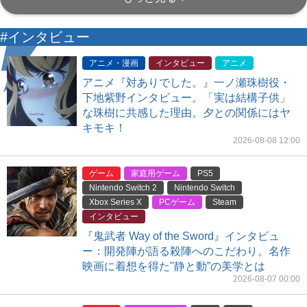
#インタビュー
アニメ・漫画
インタビュー
アニメ
アニメ『対ありでした。』一ノ瀬珠樹役・
下地紫野インタビュー。「実は結構子供」
な珠樹に共感した理由。夕との関係にはヤ
キモキ！
2026-08-08 12:00
ゲーム
家庭用ゲーム
PS5
Nintendo Switch 2
Nintendo Switch
Xbox Series X
PCゲーム
Steam
インタビュー
『鬼武者 Way of the Sword』インタビュ
ー：開発陣が語る殺陣へのこだわり。名作
映画に着想を得た"静と動”の美学とは
2026-08-07 00:00