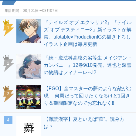
集計期間：
08月01日〜08月07日
『テイルズ オブ エクシリア2』『テイル
1
ズ オブ デスティニー2』新イラストが解
禁。ufotable×ProductionIGの描き下ろし
イラスト企画は毎月更新
『続・魔法科高校の劣等生 メイジアン・
2
カンパニー』12巻9/10発売。達也と深雪
の物語はフィナーレへ!?
【FGO】全マスターの夢のような敵が出
3
現！ 何周だって回りたくなるけど1回き
り＆期間限定なのでお忘れなく!!
【難読漢字】夏といえば“蕣”。読み方
4
は？