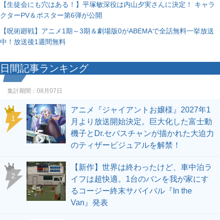
【生徒会にも穴はある！】平塚敏深役は内山夕実さんに決定！ キャラ
クターPV＆ポスター第6弾が公開
【呪術廻戦】アニメ1期～3期＆劇場版0がABEMAで全話無料一挙放送
中！放送後1週間無料
日間記事ランキング
集計期間：
08月07日
アニメ『ジャイアントお嬢様』2027年1
1
月より放送開始決定。巨大化した富士動
機子とDr.セバスチャンが描かれた大迫力
のティザービジュアルを解禁！
【新作】世界は終わったけど、車中泊ラ
2
イフは超快適。1台のバンを我が家にす
るコージー終末サバイバル『In the
Van』発表