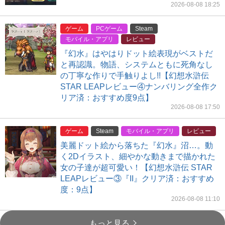
2026-08-08 18:25
ゲーム
PCゲーム
Steam
モバイル・アプリ
レビュー
『幻水』はやはりドット絵表現がベストだ
と再認識。物語、システムともに死角なし
の丁寧な作りで手触りよし!!【幻想水滸伝
STAR LEAPレビュー④ナンバリング全作ク
リア済：おすすめ度9点】
2026-08-08 17:50
ゲーム
Steam
モバイル・アプリ
レビュー
美麗ドット絵から落ちた『幻水』沼…。動
く2Dイラスト、細やかな動きまで描かれた
女の子達が超可愛い！【幻想水滸伝 STAR
LEAPレビュー③『II』クリア済：おすすめ
度：9点】
2026-08-08 11:10
もっと見る