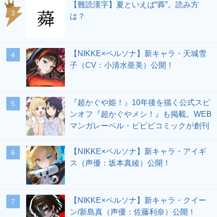
【難読漢字】夏といえば“蕣”。読み方
3
は？
【NIKKE×ペルソナ】新キャラ・天城雪
4
子（CV：小清水亜美）公開！
『超かぐや姫！』10年後を描く公式スピ
5
ンオフ『超かぐやメシ！』も掲載。WEB
マンガレーベル・ビビビコミックが創刊
【NIKKE×ペルソナ】新キャラ・アイギ
6
ス（声優：坂本真綾）公開！
【NIKKE×ペルソナ】新キャラ・クイー
7
ン/新島真（声優：佐藤利奈）公開！