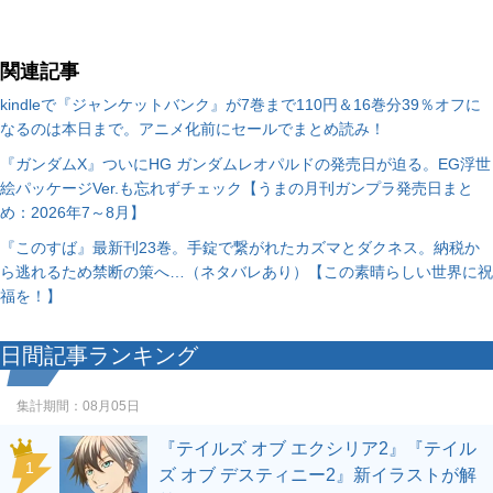
関連記事
kindleで『ジャンケットバンク』が7巻まで110円＆16巻分39％オフに
なるのは本日まで。アニメ化前にセールでまとめ読み！
『ガンダムX』ついにHG ガンダムレオパルドの発売日が迫る。EG浮世
絵パッケージVer.も忘れずチェック【うまの月刊ガンプラ発売日まと
め：2026年7～8月】
『このすば』最新刊23巻。手錠で繋がれたカズマとダクネス。納税か
ら逃れるため禁断の策へ…（ネタバレあり）【この素晴らしい世界に祝
福を！】
日間記事ランキング
集計期間：
08月05日
『テイルズ オブ エクシリア2』『テイル
1
ズ オブ デスティニー2』新イラストが解