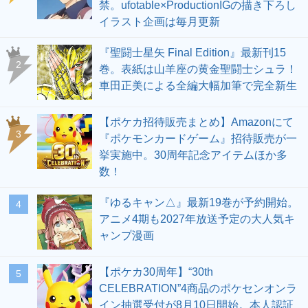
禁。ufotable×ProductionIGの描き下ろし
イラスト企画は毎月更新
『聖闘士星矢 Final Edition』最新刊15
2
巻。表紙は山羊座の黄金聖闘士シュラ！
車田正美による全編大幅加筆で完全新生
【ポケカ招待販売まとめ】Amazonにて
3
『ポケモンカードゲーム』招待販売が一
挙実施中。30周年記念アイテムほか多
数！
『ゆるキャン△』最新19巻が予約開始。
4
アニメ4期も2027年放送予定の大人気キ
ャンプ漫画
【ポケカ30周年】“30th
5
CELEBRATION”4商品のポケセンオンラ
イン抽選受付が8月10日開始。本人認証