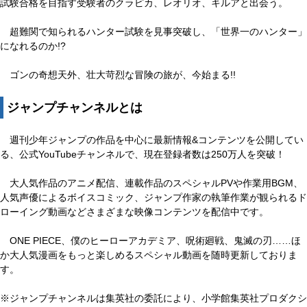
試験合格を目指す受験者のクラピカ、レオリオ、キルアと出会う。
超難関で知られるハンター試験を見事突破し、「世界一のハンター」
になれるのか!?
ゴンの奇想天外、壮大苛烈な冒険の旅が、今始まる!!
ジャンプチャンネルとは
週刊少年ジャンプの作品を中心に最新情報&コンテンツを公開してい
る、公式YouTubeチャンネルで、現在登録者数は250万人を突破！
大人気作品のアニメ配信、連載作品のスペシャルPVや作業用BGM、
人気声優によるボイスコミック、ジャンプ作家の執筆作業が観られるド
ローイング動画などさまざまな映像コンテンツを配信中です。
ONE PIECE、僕のヒーローアカデミア、呪術廻戦、鬼滅の刃……ほ
か大人気漫画をもっと楽しめるスペシャル動画を随時更新しておりま
す。
※ジャンプチャンネルは集英社の委託により、小学館集英社プロダクシ