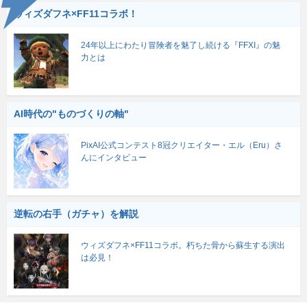
ウィズダフネ×FF11コラボ！
24年以上にわたり冒険者を魅了し続ける『FFXI』の魅
力とは
AI時代の"ものづくりの軸"
PixAI公式コンテスト8冠クリエイター・エル（Eru）さ
んにインタビュー
逆転の右手（ガチャ）を解説
ウィズダフネ×FF11コラボ。朽ちた骨から蘇生する演出
は必見！