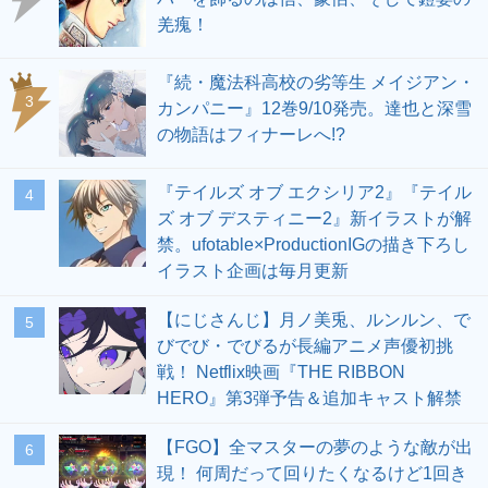
羌瘣！
『続・魔法科高校の劣等生 メイジアン・
3
カンパニー』12巻9/10発売。達也と深雪
の物語はフィナーレへ!?
『テイルズ オブ エクシリア2』『テイル
4
ズ オブ デスティニー2』新イラストが解
禁。ufotable×ProductionIGの描き下ろし
イラスト企画は毎月更新
【にじさんじ】月ノ美兎、ルンルン、で
5
びでび・でびるが長編アニメ声優初挑
戦！ Netflix映画『THE RIBBON
HERO』第3弾予告＆追加キャスト解禁
【FGO】全マスターの夢のような敵が出
6
現！ 何周だって回りたくなるけど1回き