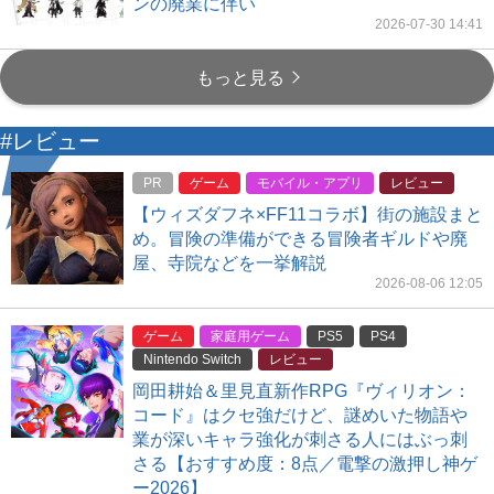
ンの廃業に伴い
2026-07-30 14:41
もっと見る
#レビュー
PR
ゲーム
モバイル・アプリ
レビュー
【ウィズダフネ×FF11コラボ】街の施設まと
め。冒険の準備ができる冒険者ギルドや廃
屋、寺院などを一挙解説
2026-08-06 12:05
ゲーム
家庭用ゲーム
PS5
PS4
Nintendo Switch
レビュー
岡田耕始＆里見直新作RPG『ヴィリオン：
コード』はクセ強だけど、謎めいた物語や
業が深いキャラ強化が刺さる人にはぶっ刺
さる【おすすめ度：8点／電撃の激押し神ゲ
ー2026】