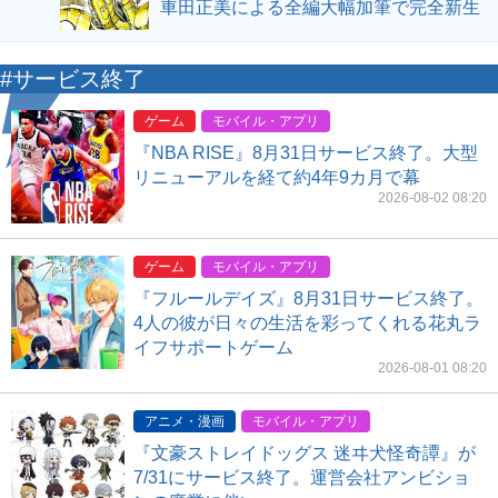
車田正美による全編大幅加筆で完全新生
#サービス終了
ゲーム
モバイル・アプリ
『NBA RISE』8月31日サービス終了。大型
リニューアルを経て約4年9カ月で幕
2026-08-02 08:20
ゲーム
モバイル・アプリ
『フルールデイズ』8月31日サービス終了。
4人の彼が日々の生活を彩ってくれる花丸ラ
イフサポートゲーム
2026-08-01 08:20
アニメ・漫画
モバイル・アプリ
『文豪ストレイドッグス 迷ヰ犬怪奇譚』が
7/31にサービス終了。運営会社アンビショ