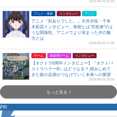
2026-08-05 10:50
アニメ・漫画
インタビュー
アニメ
アニメ『対ありでした。』犬井夕役・千本
木彩花インタビュー。珠樹とは”共犯者”のよ
うな関係性。アニメでより深まった夕の魅
力とは
2026-08-04 17:00
ゲーム
家庭用ゲーム
インタビュー
【オクトラ8周年インタビュー】『オクトパ
ストラベラーIII』はどうなる？ 踏みしめて
きた旅の足跡がつなげていく未来への展望
2026-08-02 10:50
もっと見る
PR