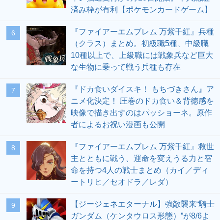
済み枠が有利【ポケモンカードゲーム】
『ファイアーエムブレム 万紫千紅』兵種
6
（クラス）まとめ。初級職5種、中級職
10種以上で、上級職には戦象兵など巨大
な生物に乗って戦う兵種も存在
『ドカ食いダイスキ！ もちづきさん』ア
7
ニメ化決定！ 圧巻のドカ食い＆背徳感を
映像で描き出すのはパッショーネ。原作
者によるお祝い漫画も公開
『ファイアーエムブレム 万紫千紅』救世
8
主とともに戦う、運命を変えうる力と宿
命を持つ4人の戦士まとめ（カイ／ディ
ートリヒ／セオドラ／レダ）
【ジージェネエターナル】強敵襲来“騎士
9
ガンダム（ケンタウロス形態）”が8/6よ