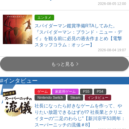
2026-08-05 12:00
エンタメ
スパイダーマン鑑賞準備RTAしてみた。
『スパイダーマン：ブランド・ニュー・デ
イ』を観る前に必見の過去作まとめ【電撃
スタッフコラム：オッシー】
2026-08-04 19:07
もっと見る
#インタビュー
ゲーム
家庭用ゲーム
PS5
PS4
Nintendo Switch
Steam
インタビュー
社長になったら好きなゲームを作って、や
りたい放題できるはずが!? 社長業とクリエ
イターの“二足のわらじ”【新川宗平53周年：
スーパーニッチの流儀＃8】