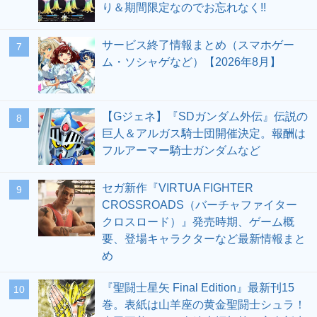
り＆期間限定なのでお忘れなく!!
サービス終了情報まとめ（スマホゲー
7
ム・ソシャゲなど）【2026年8月】
【Gジェネ】『SDガンダム外伝』伝説の
8
巨人＆アルガス騎士団開催決定。報酬は
フルアーマー騎士ガンダムなど
セガ新作『VIRTUA FIGHTER
9
CROSSROADS（バーチャファイター
クロスロード）』発売時期、ゲーム概
要、登場キャラクターなど最新情報まと
め
『聖闘士星矢 Final Edition』最新刊15
10
巻。表紙は山羊座の黄金聖闘士シュラ！