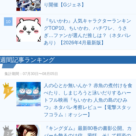
り開催【Gジェネ】
『ちいかわ』人気キャラクターランキン
10
グTOP10。ちいかわ、ハチワレ、うさ
ぎ…ファンが選んだ推しは？（ネタバレ
あり）【2026年4月最新版】
週間記事ランキング
集計期間：
07月30日〜08月05日
人の心とか無いんか？ 赤魚の煮付けを食
1
べたり、しまじろうと泳いだりするハー
トフル映画『ちいかわ 人魚の島のひみ
つ』ネタバレ考察レビュー【電撃スタッ
フコラム：オッシー】
『キングダム』最新80巻の書影公開。カ
2
バーを飾るのは信、蒙恬、そして鎧姿の