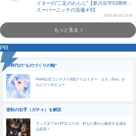
イターの“二足のわらじ”【新川宗平53周年：
スーパーニッチの流儀＃8】
2026-08-05 10:50
もっと見る
PR
AI時代の"ものづくりの軸"
PixAI公式コンテスト8冠クリエイター・エル（Eru）さ
んにインタビュー
逆転の右手（ガチャ）を解説
ウィズダフネ×FF11コラボ。朽ちた骨から蘇生する演出
は必見！