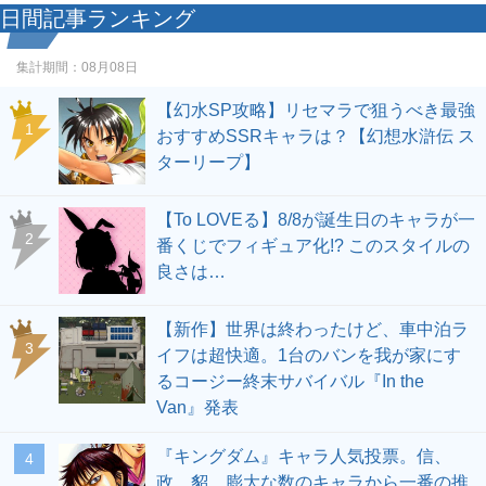
日間記事ランキング
集計期間：
08月08日
【幻水SP攻略】リセマラで狙うべき最強
1
おすすめSSRキャラは？【幻想水滸伝 ス
ターリープ】
【To LOVEる】8/8が誕生日のキャラが一
2
番くじでフィギュア化!? このスタイルの
良さは…
【新作】世界は終わったけど、車中泊ラ
3
イフは超快適。1台のバンを我が家にす
るコージー終末サバイバル『In the
Van』発表
『キングダム』キャラ人気投票。信、
4
政、貂…膨大な数のキャラから一番の推