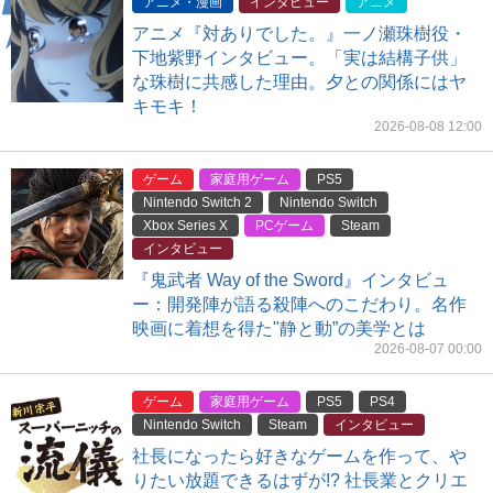
アニメ・漫画
インタビュー
アニメ
アニメ『対ありでした。』一ノ瀬珠樹役・
下地紫野インタビュー。「実は結構子供」
な珠樹に共感した理由。夕との関係にはヤ
キモキ！
2026-08-08 12:00
ゲーム
家庭用ゲーム
PS5
Nintendo Switch 2
Nintendo Switch
Xbox Series X
PCゲーム
Steam
インタビュー
『鬼武者 Way of the Sword』インタビュ
ー：開発陣が語る殺陣へのこだわり。名作
映画に着想を得た"静と動”の美学とは
2026-08-07 00:00
ゲーム
家庭用ゲーム
PS5
PS4
Nintendo Switch
Steam
インタビュー
社長になったら好きなゲームを作って、や
りたい放題できるはずが!? 社長業とクリエ