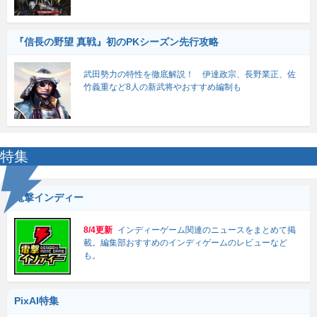
『信長の野望 真戦』初のPKシーズン先行攻略
武田勢力の特性を徹底解説！ 伊達政宗、長野業正、佐
竹義重など8人の新武将やおすすめ編制も
特集
電撃インディー
8/4更新
インディーゲーム関連のニュースをまとめて掲
載。編集部おすすめのインディゲームのレビューなど
も。
PixAI特集