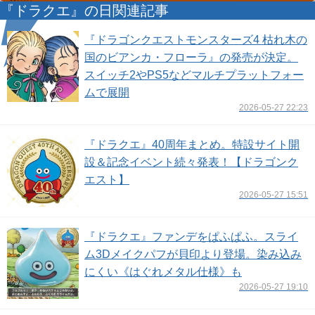
『ドラクエ』の日関連記事
『ドラゴンクエストモンスターズ4 枯れ木の
国のビアンカ・フローラ』の発売が決定。
スイッチ2やPS5などマルチプラットフォー
ムで展開
2026-05-27 22:23
『ドラクエ』40周年まとめ。特設サイト開
設＆記念イベント続々発表！【ドラゴンク
エスト】
2026-05-27 15:51
『ドラクエ』ファンデをぱふぱふ。スライ
ム3Dメイクパフが貝印より登場。染み込み
にくい《はぐれメタル仕様》も
2026-05-27 19:10