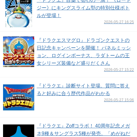
『ドラクエ』目薬で会心の一滴！ 《ロート
ジー》にキングスライム型の特別仕様ボト
ルが登場！
2026-05-27 16:25
『ドラクエスマグロ』ドラゴンクエストの
日記念キャンペーンを開催！ パネルミッシ
ョン、ログインボーナス、ラダトームの王
女シリーズ装備など盛りだくさん
2026-05-27 15:22
『ドラクエ』診断サイト登場。質問に答え
ると好みに合う歴代作品がわかる
2026-05-27 15:06
『ドラクエ』Zoffコラボ！ 40周年記念メガ
ネ9種＆サングラス5種が発売。「めがねだ