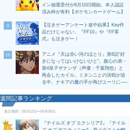
イン抽選受付が8月10日開始。本人認証
済み枠が有利【ポケモンカードゲーム】
【泣きゲーアンケート途中結果】Key作
9
品だけじゃない、『FF10』や『FF零
式』も泣きゲー！
アニメ『天は赤い河のほとり』第6話“好
10
きになってはいけないひと”。腹心の弟・
第4皇子ザナンザ（声優：千葉翔也）と
再会したカイル。ミタンニとの決戦が迫
る中、ナキアの魔の手が再びユーリに──
週間記事ランキング
集計期間：
08月02日〜08月08日
『テイルズ オブ エクシリア2』『テイル
1
ズ オブ デスティニー2』新イラストが解