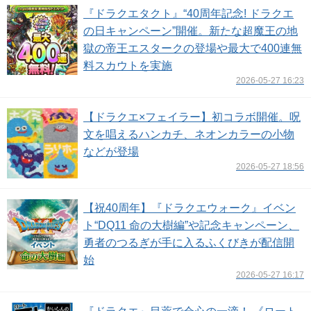
『ドラクエタクト』“40周年記念! ドラクエ
の日キャンペーン”開催。新たな超魔王の地
獄の帝王エスタークの登場や最大で400連無
料スカウトを実施
2026-05-27 16:23
【ドラクエ×フェイラー】初コラボ開催。呪
文を唱えるハンカチ、ネオンカラーの小物
などが登場
2026-05-27 18:56
【祝40周年】『ドラクエウォーク』イベン
ト“DQ11 命の大樹編”や記念キャンペーン、
勇者のつるぎが手に入るふくびきが配信開
始
2026-05-27 16:17