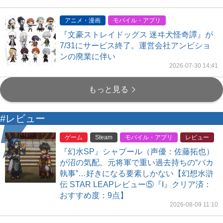
アニメ・漫画
モバイル・アプリ
『文豪ストレイドッグス 迷ヰ犬怪奇譚』が
7/31にサービス終了。運営会社アンビショ
ンの廃業に伴い
2026-07-30 14:41
もっと見る
#レビュー
ゲーム
Steam
モバイル・アプリ
レビュー
『幻水SP』シャプール（声優：佐藤拓也）
が沼の気配。元将軍で重い過去持ちの“バカ
執事”…好きになる要素しかない【幻想水滸
伝 STAR LEAPレビュー⑤『I』クリア済：
おすすめ度：9点】
2026-08-09 11:10