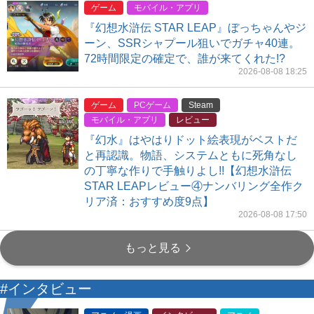
ゲーム
モバイル・アプリ
『幻想水滸伝 STAR LEAP』ぼっちゃんやジ
ーン、SSRシャプール狙いでガチャ40連。
72時間限定の確定で、誰が来てくれた!?
2026-08-08 18:25
ゲーム
PCゲーム
Steam
モバイル・アプリ
レビュー
『幻水』はやはりドット絵表現がベストだ
と再認識。物語、システムともに死角なし
の丁寧な作りで手触りよし!!【幻想水滸伝
STAR LEAPレビュー④ナンバリング全作ク
リア済：おすすめ度9点】
2026-08-08 17:50
もっと見る
#インタビュー