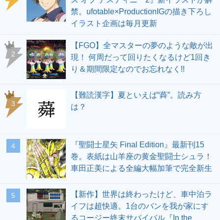
禁。ufotable×ProductionIGの描き下ろし
イラスト企画は毎月更新
【FGO】全マスターの夢のような敵が出
2
現！ 何周だって回りたくなるけど1回き
り＆期間限定なのでお忘れなく!!
【難読漢字】夏といえば“蕣”。読み方
3
は？
『聖闘士星矢 Final Edition』最新刊15
4
巻。表紙は山羊座の黄金聖闘士シュラ！
車田正美による全編大幅加筆で完全新生
【新作】世界は終わったけど、車中泊ラ
5
イフは超快適。1台のバンを我が家にす
るコージー終末サバイバル『In the