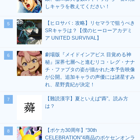
しキャラを教えてください！
【ヒロサバ：攻略】リセマラで狙うべき
5
SRキャラは？【僕のヒーローアカデミ
ア UNITED SURVIVAL】
劇場版『メイドインアビス 目覚める神
6
秘』深界七層へと進むリコ・レグ・ナナ
チ・ファプタの姿が描かれた本予告映像
が公開。追加キャラの声優には諸星すみ
れ、星野貴紀が決定！
【難読漢字】夏といえば“蕣”。読み方
7
は？
【ポケカ30周年】“30th
8
CELEBRATION”4商品のポケセンオンラ