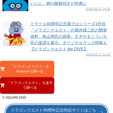
いじに」柄の眼鏡拭きが特典に
2026-05-27 14:36
ドラクエ40周年記念展ではシリーズ1作目
『ドラゴンクエスト』の堀井雄二氏の開発
資料、鳥山明氏の原画、すぎやまこういち
氏の楽譜を展示。オリジナルグッズ情報も
【ドラゴンクエスト the DIVE】
2026-05-27 12:18
『ドラゴンクエスト』を
Amazonで調べる
『ドラゴンクエスト』を楽天
で調べる
© SQUARE ENIX
ドラゴンクエスト40周年記念特設サイトはこち