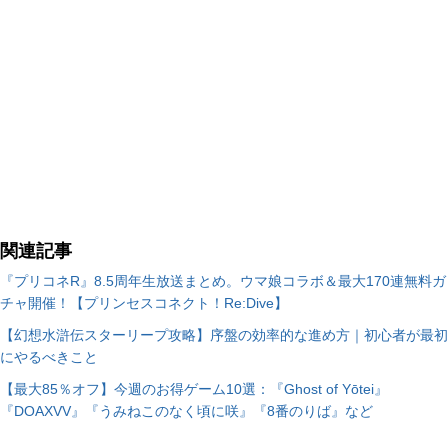
関連記事
『プリコネR』8.5周年生放送まとめ。ウマ娘コラボ＆最大170連無料ガ
チャ開催！【プリンセスコネクト！Re:Dive】
【幻想水滸伝スターリープ攻略】序盤の効率的な進め方｜初心者が最初
にやるべきこと
【最大85％オフ】今週のお得ゲーム10選：『Ghost of Yōtei』
『DOAXVV』『うみねこのなく頃に咲』『8番のりば』など