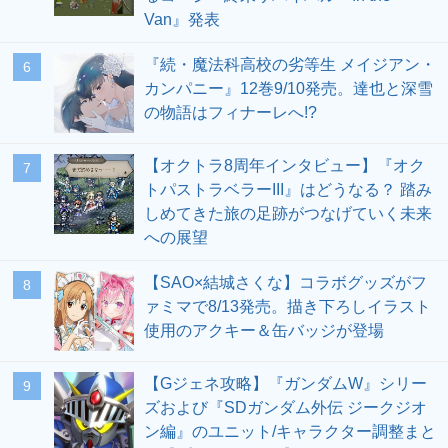
Van』発表
『続・魔法科高校の劣等生 メイジアン・
6
カンパニー』12巻9/10発売。達也と深雪
の物語はフィナーレへ!?
【オクトラ8周年インタビュー】『オク
7
トパストラベラーIII』はどうなる？ 踏み
しめてきた旅の足跡がつなげていく未来
への展望
【SAO×結城さくな】コラボグッズがフ
8
ァミマで8/13発売。描き下ろしイラスト
使用のアクキー＆缶バッジが登場
【Gジェネ攻略】『ガンダムW』シリー
9
ズおよび『SDガンダム外伝 ジークジオ
ン編』のユニット/キャラクター調整まと