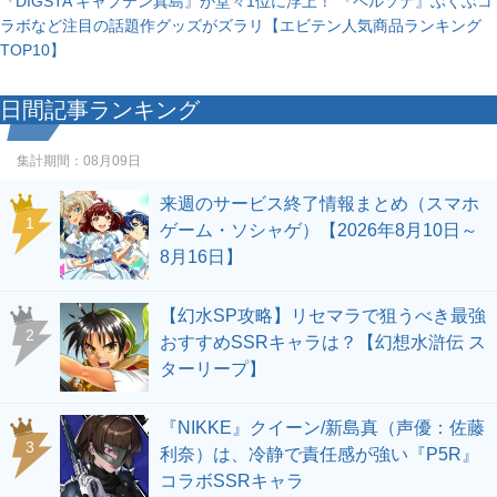
『DIGSTA キャプテン真島』が堂々1位に浮上！ 『ペルソナ』ぶくぶコ
ラボなど注目の話題作グッズがズラリ【エビテン人気商品ランキング
TOP10】
日間記事ランキング
集計期間：
08月09日
来週のサービス終了情報まとめ（スマホ
1
ゲーム・ソシャゲ）【2026年8月10日～
8月16日】
【幻水SP攻略】リセマラで狙うべき最強
2
おすすめSSRキャラは？【幻想水滸伝 ス
ターリープ】
『NIKKE』クイーン/新島真（声優：佐藤
3
利奈）は、冷静で責任感が強い『P5R』
コラボSSRキャラ