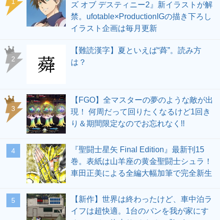
1
ズ オブ デスティニー2』新イラストが解
禁。ufotable×ProductionIGの描き下ろし
イラスト企画は毎月更新
【難読漢字】夏といえば“蕣”。読み方
2
は？
【FGO】全マスターの夢のような敵が出
3
現！ 何周だって回りたくなるけど1回き
り＆期間限定なのでお忘れなく!!
『聖闘士星矢 Final Edition』最新刊15
4
巻。表紙は山羊座の黄金聖闘士シュラ！
車田正美による全編大幅加筆で完全新生
【新作】世界は終わったけど、車中泊ラ
5
イフは超快適。1台のバンを我が家にす