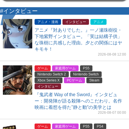
#インタビュー
アニメ・漫画
インタビュー
アニメ
アニメ『対ありでした。』一ノ瀬珠樹役・
下地紫野インタビュー。「実は結構子供」
な珠樹に共感した理由。夕との関係にはヤ
キモキ！
2026-08-08 12:00
ゲーム
家庭用ゲーム
PS5
Nintendo Switch 2
Nintendo Switch
Xbox Series X
PCゲーム
Steam
インタビュー
『鬼武者 Way of the Sword』インタビュ
ー：開発陣が語る殺陣へのこだわり。名作
映画に着想を得た"静と動”の美学とは
2026-08-07 00:00
ゲーム
家庭用ゲーム
PS5
PS4