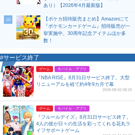
あり）【2026年4月最新版】
【ポケカ招待販売まとめ】Amazonにて
10
『ポケモンカードゲーム』招待販売が一
挙実施中。30周年記念アイテムほか多
数！
#サービス終了
ゲーム
モバイル・アプリ
『NBA RISE』8月31日サービス終了。大型
リニューアルを経て約4年9カ月で幕
2026-08-02 08:20
ゲーム
モバイル・アプリ
『フルールデイズ』8月31日サービス終了。
4人の彼が日々の生活を彩ってくれる花丸ラ
イフサポートゲーム