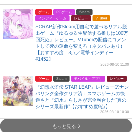
ゲーム
PCゲーム
Steam
インディーゲーム
レビュー
VTuber
SCRAP新作Steam用自宅で遊べるリアル脱
出ゲーム『ゆるゆる生配信する推しは100万
回死ぬ』レビュー。VTuberの配信にコメン
トして死の運命を変えろ（ネタバレあり）
【おすすめ度：8点／電撃インディー
#1452】
2026-08-10 11:30
ゲーム
Steam
モバイル・アプリ
レビュー
『幻想水滸伝 STAR LEAP』レビュー⑦ナン
バリング全作クリア済：スマホゲームの快
適さと『幻水』らしさが完全融合した“真の
シリーズ最新作”【おすすめ度9点】
2026-08-10 10:30
もっと見る