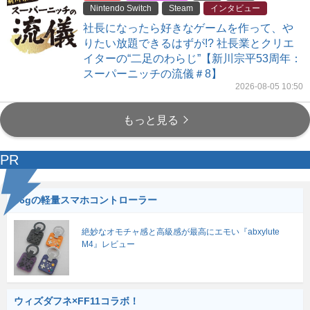
Nintendo Switch
Steam
インタビュー
社長になったら好きなゲームを作って、や
りたい放題できるはずが!? 社長業とクリエ
イターの“二足のわらじ”【新川宗平53周年：
スーパーニッチの流儀＃8】
2026-08-05 10:50
もっと見る
PR
56gの軽量スマホコントローラー
絶妙なオモチャ感と高級感が最高にエモい『abxylute
M4』レビュー
ウィズダフネ×FF11コラボ！