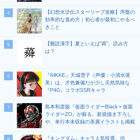
【幻想水滸伝スターリープ攻略】序盤の
4
効率的な進め方｜初心者が最初にやるべ
きこと
【難読漢字】夏といえば“蕣”。読み方
5
は？
『NIKKE』天城雪子（声優：小清水亜
6
美）は、才色兼備だが少し天然気味な
『P4G』コラボSSRキャラ
島本和彦版『仮面ライダーBlack × 仮面
7
ライダーZO』が蘇る。新規描き下ろし
や、単行本未収録の美麗イラストも掲載
『キングダム』キャラ人気投票。信、
8