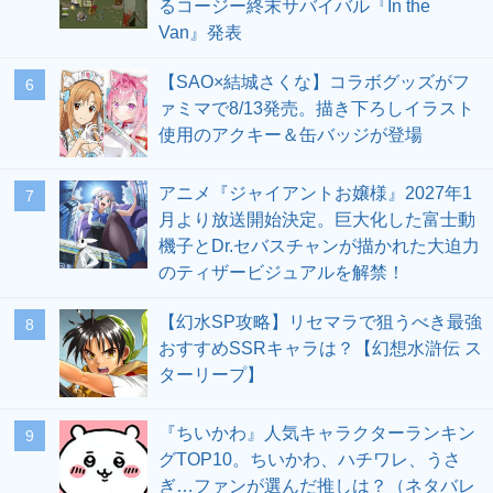
るコージー終末サバイバル『In the
Van』発表
【SAO×結城さくな】コラボグッズがフ
6
ァミマで8/13発売。描き下ろしイラスト
使用のアクキー＆缶バッジが登場
アニメ『ジャイアントお嬢様』2027年1
7
月より放送開始決定。巨大化した富士動
機子とDr.セバスチャンが描かれた大迫力
のティザービジュアルを解禁！
【幻水SP攻略】リセマラで狙うべき最強
8
おすすめSSRキャラは？【幻想水滸伝 ス
ターリープ】
『ちいかわ』人気キャラクターランキン
9
グTOP10。ちいかわ、ハチワレ、うさ
ぎ…ファンが選んだ推しは？（ネタバレ