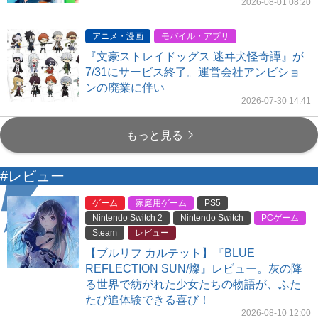
2026-08-01 08:20
アニメ・漫画
モバイル・アプリ
『文豪ストレイドッグス 迷ヰ犬怪奇譚』が
7/31にサービス終了。運営会社アンビショ
ンの廃業に伴い
2026-07-30 14:41
もっと見る
#レビュー
ゲーム
家庭用ゲーム
PS5
Nintendo Switch 2
Nintendo Switch
PCゲーム
Steam
レビュー
【ブルリフ カルテット】『BLUE
REFLECTION SUN/燦』レビュー。灰の降
る世界で紡がれた少女たちの物語が、ふた
たび追体験できる喜び！
2026-08-10 12:00