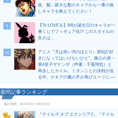
政、貂…膨大な数のキャラから一番の推
しキャラを教えてください！
【To LOVEる】8/8が誕生日のキャラが一
9
番くじでフィギュア化!? このスタイルの
良さは…
アニメ『天は赤い河のほとり』第6話“好
10
きになってはいけないひと”。腹心の弟・
第4皇子ザナンザ（声優：千葉翔也）と
再会したカイル。ミタンニとの決戦が迫
る中、ナキアの魔の手が再びユーリに──
週間記事ランキング
集計期間：
08月03日〜08月09日
『テイルズ オブ エクシリア2』『テイル