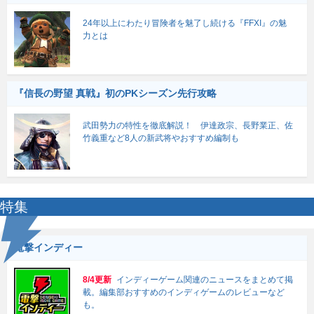
24年以上にわたり冒険者を魅了し続ける『FFXI』の魅
力とは
『信長の野望 真戦』初のPKシーズン先行攻略
武田勢力の特性を徹底解説！ 伊達政宗、長野業正、佐
竹義重など8人の新武将やおすすめ編制も
特集
電撃インディー
8/4更新
インディーゲーム関連のニュースをまとめて掲
載。編集部おすすめのインディゲームのレビューなど
も。