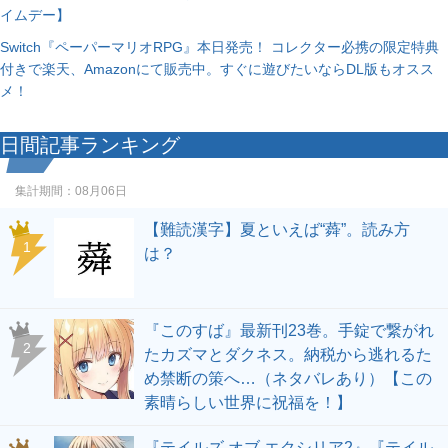
イムデー】
Switch『ペーパーマリオRPG』本日発売！ コレクター必携の限定特典
付きで楽天、Amazonにて販売中。すぐに遊びたいならDL版もオスス
メ！
日間記事ランキング
集計期間：
08月06日
【難読漢字】夏といえば“蕣”。読み方
1
は？
『このすば』最新刊23巻。手錠で繋がれ
2
たカズマとダクネス。納税から逃れるた
め禁断の策へ…（ネタバレあり）【この
素晴らしい世界に祝福を！】
『テイルズ オブ エクシリア2』『テイル