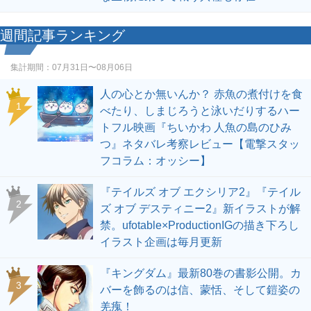
週間記事ランキング
集計期間：
07月31日〜08月06日
人の心とか無いんか？ 赤魚の煮付けを食
1
べたり、しまじろうと泳いだりするハー
トフル映画『ちいかわ 人魚の島のひみ
つ』ネタバレ考察レビュー【電撃スタッ
フコラム：オッシー】
『テイルズ オブ エクシリア2』『テイル
2
ズ オブ デスティニー2』新イラストが解
禁。ufotable×ProductionIGの描き下ろし
イラスト企画は毎月更新
『キングダム』最新80巻の書影公開。カ
3
バーを飾るのは信、蒙恬、そして鎧姿の
羌瘣！