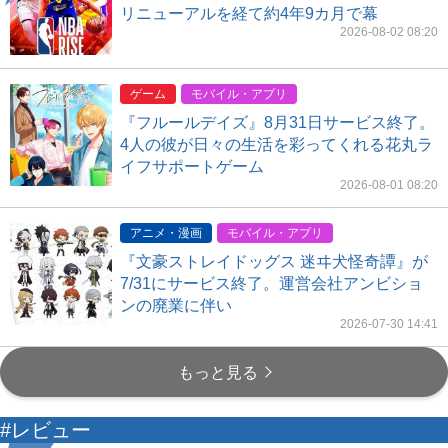
リニューアルを経て約4年9カ月で幕
2026-08-02 08:20
ゲーム
モバイル・アプリ
『フルールデイズ』8月31日サービス終了。
4人の彼が日々の生活を彩ってくれる花丸ラ
イフサポートゲーム
2026-08-01 08:20
アニメ・漫画
モバイル・アプリ
『文豪ストレイドッグス 迷ヰ犬怪奇譚』が
7/31にサービス終了。運営会社アンビショ
ンの廃業に伴い
2026-07-30 14:41
もっと見る
#レビュー