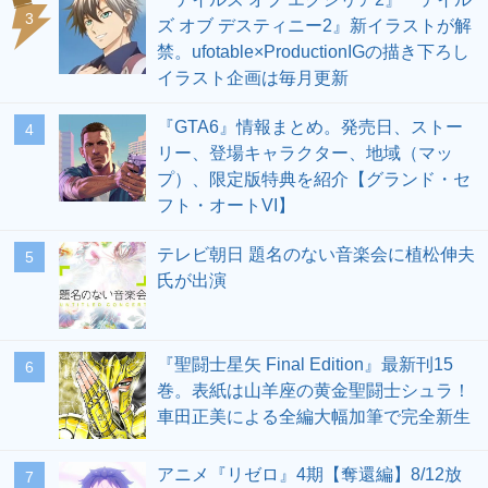
3
ズ オブ デスティニー2』新イラストが解
禁。ufotable×ProductionIGの描き下ろし
イラスト企画は毎月更新
『GTA6』情報まとめ。発売日、ストー
4
リー、登場キャラクター、地域（マッ
プ）、限定版特典を紹介【グランド・セ
フト・オートVI】
テレビ朝日 題名のない音楽会に植松伸夫
5
氏が出演
『聖闘士星矢 Final Edition』最新刊15
6
巻。表紙は山羊座の黄金聖闘士シュラ！
車田正美による全編大幅加筆で完全新生
アニメ『リゼロ』4期【奪還編】8/12放
7