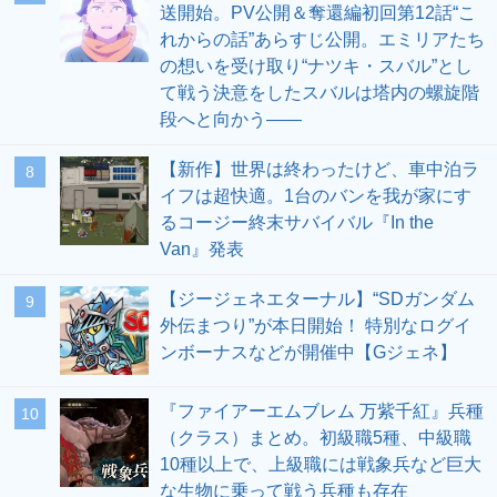
送開始。PV公開＆奪還編初回第12話“こ
れからの話”あらすじ公開。エミリアたち
の想いを受け取り“ナツキ・スバル”とし
て戦う決意をしたスバルは塔内の螺旋階
段へと向かう――
【新作】世界は終わったけど、車中泊ラ
8
イフは超快適。1台のバンを我が家にす
るコージー終末サバイバル『In the
Van』発表
【ジージェネエターナル】“SDガンダム
9
外伝まつり”が本日開始！ 特別なログイ
ンボーナスなどが開催中【Gジェネ】
『ファイアーエムブレム 万紫千紅』兵種
10
（クラス）まとめ。初級職5種、中級職
10種以上で、上級職には戦象兵など巨大
な生物に乗って戦う兵種も存在