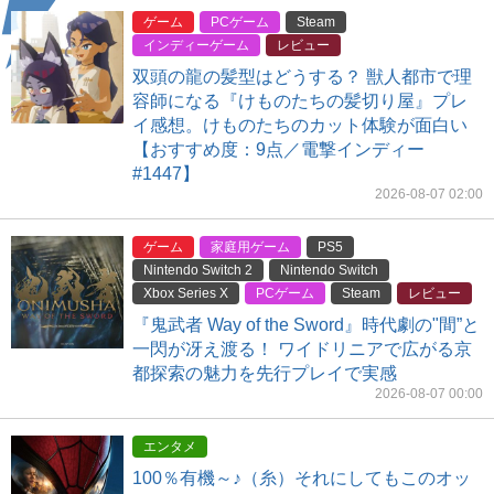
ゲーム
PCゲーム
Steam
インディーゲーム
レビュー
双頭の龍の髪型はどうする？ 獣人都市で理
容師になる『けものたちの髪切り屋』プレ
イ感想。けものたちのカット体験が面白い
【おすすめ度：9点／電撃インディー
#1447】
2026-08-07 02:00
ゲーム
家庭用ゲーム
PS5
Nintendo Switch 2
Nintendo Switch
Xbox Series X
PCゲーム
Steam
レビュー
『鬼武者 Way of the Sword』時代劇の"間”と
一閃が冴え渡る！ ワイドリニアで広がる京
都探索の魅力を先行プレイで実感
2026-08-07 00:00
エンタメ
100％有機～♪（糸）それにしてもこのオッ