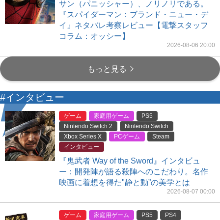
サン（パニッシャー）、ノリノリである。
『スパイダーマン：ブランド・ニュー・デ
イ』ネタバレ考察レビュー【電撃スタッフ
コラム：オッシー】
2026-08-06 20:00
もっと見る
#インタビュー
ゲーム
家庭用ゲーム
PS5
Nintendo Switch 2
Nintendo Switch
Xbox Series X
PCゲーム
Steam
インタビュー
『鬼武者 Way of the Sword』インタビュ
ー：開発陣が語る殺陣へのこだわり。名作
映画に着想を得た"静と動”の美学とは
2026-08-07 00:00
ゲーム
家庭用ゲーム
PS5
PS4