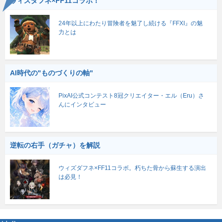
ウィズダフネ×FF11コラボ！
24年以上にわたり冒険者を魅了し続ける『FFXI』の魅
力とは
AI時代の"ものづくりの軸"
PixAI公式コンテスト8冠クリエイター・エル（Eru）さ
んにインタビュー
逆転の右手（ガチャ）を解説
ウィズダフネ×FF11コラボ。朽ちた骨から蘇生する演出
は必見！