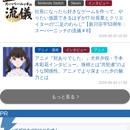
Nintendo Switch
Steam
インタビュー
社長になったら好きなゲームを作って、や
りたい放題できるはずが!? 社長業とクリエ
イターの“二足のわらじ”【新川宗平53周年：
スーパーニッチの流儀＃8】
2026-08-05 10:50
アニメ・漫画
インタビュー
アニメ
アニメ『対ありでした。』犬井夕役・千本
木彩花インタビュー。珠樹とは”共犯者”のよ
うな関係性。アニメでより深まった夕の魅
力とは
2026-08-04 17:00
もっと見る
PR