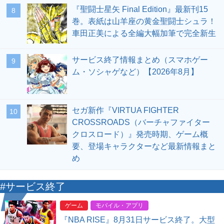
『聖闘士星矢 Final Edition』最新刊15
8
巻。表紙は山羊座の黄金聖闘士シュラ！
車田正美による全編大幅加筆で完全新生
サービス終了情報まとめ（スマホゲー
9
ム・ソシャゲなど）【2026年8月】
セガ新作『VIRTUA FIGHTER
10
CROSSROADS（バーチャファイター
クロスロード）』発売時期、ゲーム概
要、登場キャラクターなど最新情報まと
め
#サービス終了
ゲーム
モバイル・アプリ
『NBA RISE』8月31日サービス終了。大型