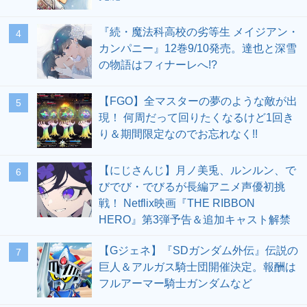
『続・魔法科高校の劣等生 メイジアン・
4
カンパニー』12巻9/10発売。達也と深雪
の物語はフィナーレへ!?
【FGO】全マスターの夢のような敵が出
5
現！ 何周だって回りたくなるけど1回き
り＆期間限定なのでお忘れなく!!
【にじさんじ】月ノ美兎、ルンルン、で
6
びでび・でびるが長編アニメ声優初挑
戦！ Netflix映画『THE RIBBON
HERO』第3弾予告＆追加キャスト解禁
【Gジェネ】『SDガンダム外伝』伝説の
7
巨人＆アルガス騎士団開催決定。報酬は
フルアーマー騎士ガンダムなど