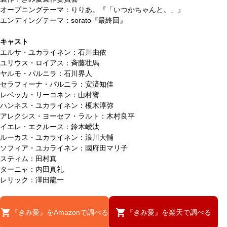
オープニングテーマ：りりあ。『「いつかちゃんと。」』
エンディングテーマ：sorato『最終回』
キャスト
エルサ・ユカライネン：石川由依
ユリウス・ロイアス：斉藤壮馬
ヤルモ・パルニラ：石川界人
セラフィーナ・パルニラ：安済知佳
レベッカ・リーコネン：山村響
ハンネス・ユカライネン：榎木淳弥
アレクシス・ヨーセフ・ラルト：木村良平
イエレ・エクルース：鈴木崚汰
ルーカス・ユカライネン：浪川大輔
ソフィア・ユカライネン：國府田マリ子
スティム：田村真
ターニャ：内田真礼
レリック：澤田龍一
『きみ愛』をAmazonで調べる
『きみ愛』を楽天で調べる