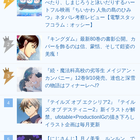
1
べたり、しまじろうと泳いだりするハー
トフル映画『ちいかわ 人魚の島のひみ
つ』ネタバレ考察レビュー【電撃スタッ
フコラム：オッシー】
『キングダム』最新80巻の書影公開。カ
2
バーを飾るのは信、蒙恬、そして鎧姿の
羌瘣！
『続・魔法科高校の劣等生 メイジアン・
3
カンパニー』12巻9/10発売。達也と深雪
の物語はフィナーレへ!?
『テイルズ オブ エクシリア2』『テイル
4
ズ オブ デスティニー2』新イラストが解
禁。ufotable×ProductionIGの描き下ろし
イラスト企画は毎月更新
【にじさんじ】月ノ美兎、ルンルン、で
5