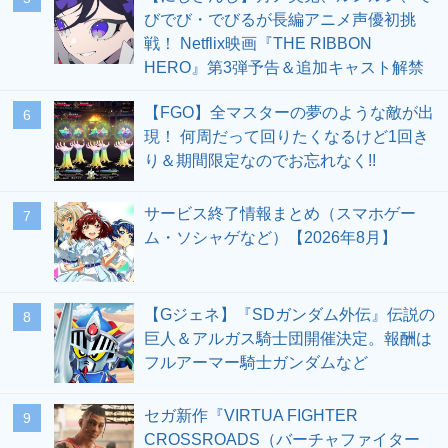
びでび・でびるが長編アニメ声優初挑
戦！ Netflix映画『THE RIBBON
HERO』第3弾予告＆追加キャスト解禁
【FGO】全マスターの夢のような敵が出
6
現！ 何周だって回りたくなるけど1回き
り＆期間限定なのでお忘れなく!!
サービス終了情報まとめ（スマホゲー
7
ム・ソシャゲなど）【2026年8月】
【Gジェネ】『SDガンダム外伝』伝説の
8
巨人＆アルガス騎士団開催決定。報酬は
フルアーマー騎士ガンダムなど
セガ新作『VIRTUA FIGHTER
9
CROSSROADS（バーチャファイター