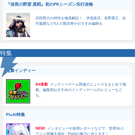
『信長の野望 真戦』初のPKシーズン先行攻略
武田勢力の特性を徹底解説！ 伊達政宗、長野業正、佐
竹義重など8人の新武将やおすすめ編制も
特集
電撃インディー
8/4更新
インディーゲーム関連のニュースをまとめて掲
載。編集部おすすめのインディゲームのレビューなど
も。
PixAI特集
NEW!
インタビューや使用レポートなどで、世界No.1
アニメ画像生成AI・PixAIの魅力に迫ります！