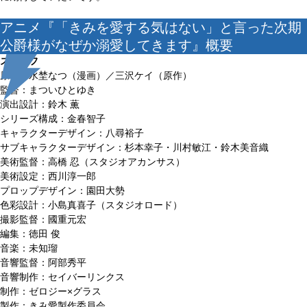
アニメ『「きみを愛する気はない」と言った次期
公爵様がなぜか溺愛してきます』概要
スタッフ
原作：水埜なつ（漫画）／三沢ケイ（原作）
監督：まついひとゆき
演出設計：鈴木 薫
シリーズ構成：金春智子
キャラクターデザイン：八尋裕子
サブキャラクターデザイン：杉本幸子・川村敏江・鈴木美音織
美術監督：高橋 忍（スタジオアカンサス）
美術設定：西川淳一郎
プロップデザイン：園田大勢
色彩設計：小島真喜子（スタジオロード）
撮影監督：國重元宏
編集：徳田 俊
音楽：未知瑠
音響監督：阿部秀平
音響制作：セイバーリンクス
制作：ゼロジー×グラス
製作：きみ愛製作委員会