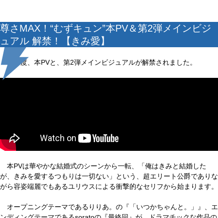
尊さMAX！“むずキュン”本PV＆第2弾メインビジ
ュアル 解禁！【きみ愛】
この度、本PVと、第2弾メインビジュアルが解禁されました。
本PVは華やかな結婚式のシーンから一転、「俺はきみと結婚した
が、きみを愛するつもりは一切ない」という、超エリート公爵でありな
がら容姿端麗でもあるユリウスによる衝撃的なセリフから始まります。
オープニングテーマであるりりあ。の『「いつかちゃんと。」』、エ
ンディングテーマであるsoratoの『最終回』が、ドラマチックな作品の