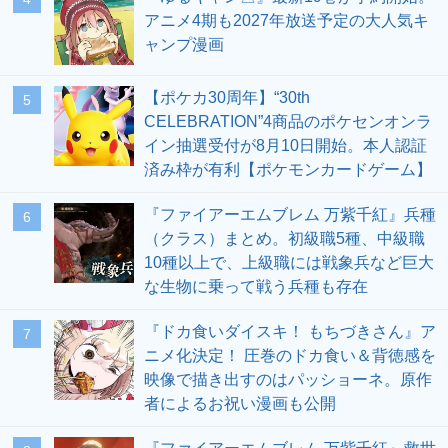
アニメ4期も2027年放送予定の大人気キ
ャンプ漫画
【ポケカ30周年】“30th
5
CELEBRATION”4商品のポケセンオンラ
イン抽選受付が8月10日開始。本人認証
済み枠が有利【ポケモンカードゲーム】
『ファイアーエムブレム 万紫千紅』兵種
6
（クラス）まとめ。初級職5種、中級職
10種以上で、上級職には戦象兵など巨大
な生物に乗って戦う兵種も存在
『ドカ食いダイスキ！ もちづきさん』ア
7
ニメ化決定！ 圧巻のドカ食い＆背徳感を
映像で描き出すのはパッショーネ。原作
者によるお祝い漫画も公開