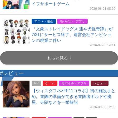
イフサポートゲーム
2026-08-01 08:20
アニメ・漫画
モバイル・アプリ
『文豪ストレイドッグス 迷ヰ犬怪奇譚』が
7/31にサービス終了。運営会社アンビショ
ンの廃業に伴い
2026-07-30 14:41
もっと見る
#レビュー
PR
ゲーム
モバイル・アプリ
レビュー
【ウィズダフネ×FF11コラボ】街の施設まと
め。冒険の準備ができる冒険者ギルドや廃
屋、寺院などを一挙解説
2026-08-06 12:05