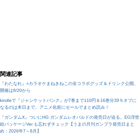
関連記事
『わたなれ』×カラオケまねきねこの全コラボグッズ＆ドリンク公開。
開催は8/20から
kindleで『ジャンケットバンク』が7巻まで110円＆16巻分39％オフに
なるのは本日まで。アニメ化前にセールでまとめ読み！
『ガンダムX』ついにHG ガンダムレオパルドの発売日が迫る。EG浮世
絵パッケージVer.も忘れずチェック【うまの月刊ガンプラ発売日まと
め：2026年7～8月】