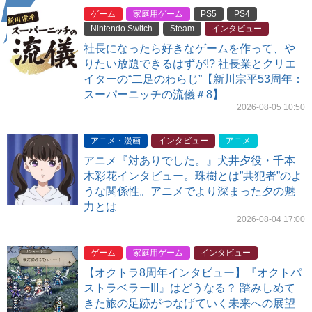
ゲーム
家庭用ゲーム
PS5
PS4
Nintendo Switch
Steam
インタビュー
社長になったら好きなゲームを作って、や
りたい放題できるはずが!? 社長業とクリエ
イターの“二足のわらじ”【新川宗平53周年：
スーパーニッチの流儀＃8】
2026-08-05 10:50
アニメ・漫画
インタビュー
アニメ
アニメ『対ありでした。』犬井夕役・千本
木彩花インタビュー。珠樹とは”共犯者”のよ
うな関係性。アニメでより深まった夕の魅
力とは
2026-08-04 17:00
ゲーム
家庭用ゲーム
インタビュー
【オクトラ8周年インタビュー】『オクトパ
ストラベラーIII』はどうなる？ 踏みしめて
きた旅の足跡がつなげていく未来への展望