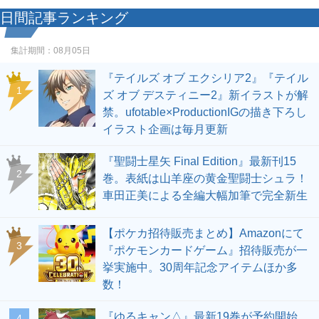
日間記事ランキング
集計期間：
08月05日
『テイルズ オブ エクシリア2』『テイル
1
ズ オブ デスティニー2』新イラストが解
禁。ufotable×ProductionIGの描き下ろし
イラスト企画は毎月更新
『聖闘士星矢 Final Edition』最新刊15
2
巻。表紙は山羊座の黄金聖闘士シュラ！
車田正美による全編大幅加筆で完全新生
【ポケカ招待販売まとめ】Amazonにて
3
『ポケモンカードゲーム』招待販売が一
挙実施中。30周年記念アイテムほか多
数！
『ゆるキャン△』最新19巻が予約開始。
4