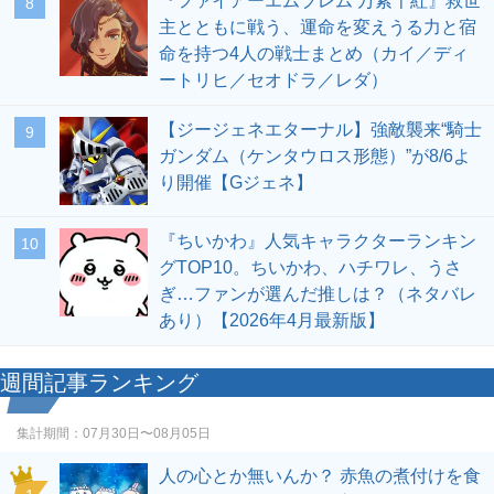
『ファイアーエムブレム 万紫千紅』救世
8
主とともに戦う、運命を変えうる力と宿
命を持つ4人の戦士まとめ（カイ／ディ
ートリヒ／セオドラ／レダ）
【ジージェネエターナル】強敵襲来“騎士
9
ガンダム（ケンタウロス形態）”が8/6よ
り開催【Gジェネ】
『ちいかわ』人気キャラクターランキン
10
グTOP10。ちいかわ、ハチワレ、うさ
ぎ…ファンが選んだ推しは？（ネタバレ
あり）【2026年4月最新版】
週間記事ランキング
集計期間：
07月30日〜08月05日
人の心とか無いんか？ 赤魚の煮付けを食