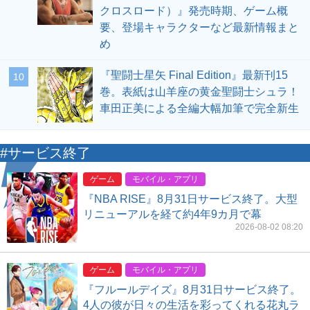
クロスロード）』発売時期、ゲーム概
要、登場キャラクターなど最新情報まと
め
『聖闘士星矢 Final Edition』最新刊15
10
巻。表紙は山羊座の黄金聖闘士シュラ！
車田正美による全編大幅加筆で完全新生
#サービス終了
ゲーム
モバイル・アプリ
『NBA RISE』8月31日サービス終了。大型
リニューアルを経て約4年9カ月で幕
2026-08-02 08:20
ゲーム
モバイル・アプリ
『フルールデイズ』8月31日サービス終了。
4人の彼が日々の生活を彩ってくれる花丸ラ