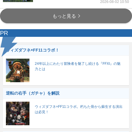
2026-08-02 10:50
もっと見る
PR
ウィズダフネ×FF11コラボ！
24年以上にわたり冒険者を魅了し続ける『FFXI』の魅
力とは
逆転の右手（ガチャ）を解説
ウィズダフネ×FF11コラボ。朽ちた骨から蘇生する演出
は必見！