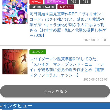
ゲーム
家庭用ゲーム
PS5
PS4
Nintendo Switch
レビュー
岡田耕始＆里見直新作RPG『ヴィリオン：
コード』はクセ強だけど、謎めいた物語や
業が深いキャラ強化が刺さる人にはぶっ刺
さる【おすすめ度：8点／電撃の激押し神ゲ
ー2026】
2026-08-05 12:00
エンタメ
スパイダーマン鑑賞準備RTAしてみた。
『スパイダーマン：ブランド・ニュー・デ
イ』を観る前に必見の過去作まとめ【電撃
スタッフコラム：オッシー】
2026-08-04 19:07
もっと見る
#インタビュー