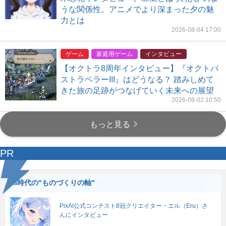
うな関係性。アニメでより深まった夕の魅
力とは
2026-08-04 17:00
ゲーム
家庭用ゲーム
インタビュー
【オクトラ8周年インタビュー】『オクトパ
ストラベラーIII』はどうなる？ 踏みしめて
きた旅の足跡がつなげていく未来への展望
2026-08-02 10:50
もっと見る
PR
AI時代の"ものづくりの軸"
PixAI公式コンテスト8冠クリエイター・エル（Eru）さ
んにインタビュー