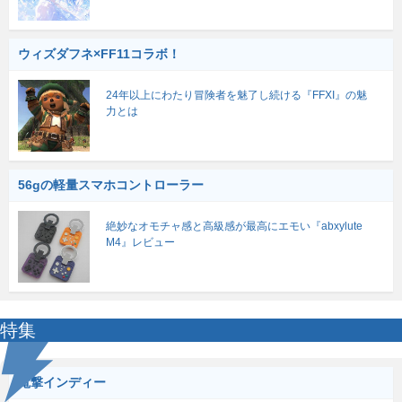
ウィズダフネ×FF11コラボ！
24年以上にわたり冒険者を魅了し続ける『FFXI』の魅
力とは
56gの軽量スマホコントローラー
絶妙なオモチャ感と高級感が最高にエモい『abxylute
M4』レビュー
特集
電撃インディー