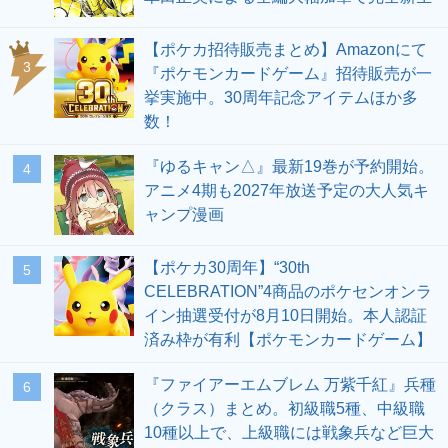
【ポケカ招待販売まとめ】Amazonにて
3
『ポケモンカードゲーム』招待販売が一
挙実施中。30周年記念アイテムほか多
数！
『ゆるキャン△』最新19巻が予約開始。
4
アニメ4期も2027年放送予定の大人気キ
ャンプ漫画
【ポケカ30周年】“30th
5
CELEBRATION”4商品のポケセンオンラ
イン抽選受付が8月10日開始。本人認証
済み枠が有利【ポケモンカードゲーム】
『ファイアーエムブレム 万紫千紅』兵種
6
（クラス）まとめ。初級職5種、中級職
10種以上で、上級職には戦象兵など巨大