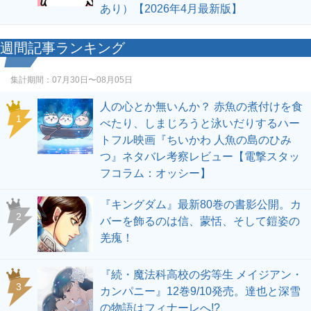
あり）【2026年4月最新版】
週間記事ランキング
集計期間：
07月30日〜08月05日
人の心とか無いんか？ 赤魚の煮付けを食
1
べたり、しまじろうと泳いだりするハー
トフル映画『ちいかわ 人魚の島のひみ
つ』ネタバレ考察レビュー【電撃スタッ
フコラム：オッシー】
『キングダム』最新80巻の書影公開。カ
2
バーを飾るのは信、蒙恬、そして鎧姿の
羌瘣！
『続・魔法科高校の劣等生 メイジアン・
3
カンパニー』12巻9/10発売。達也と深雪
の物語はフィナーレへ!?