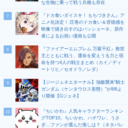
な生物に乗って戦う兵種も存在
『ドカ食いダイスキ！ もちづきさん』ア
7
ニメ化決定！ 圧巻のドカ食い＆背徳感を
映像で描き出すのはパッショーネ。原作
者によるお祝い漫画も公開
『ファイアーエムブレム 万紫千紅』救世
8
主とともに戦う、運命を変えうる力と宿
命を持つ4人の戦士まとめ（カイ／ディ
ートリヒ／セオドラ／レダ）
【ジージェネエターナル】強敵襲来“騎士
9
ガンダム（ケンタウロス形態）”が8/6よ
り開催【Gジェネ】
『ちいかわ』人気キャラクターランキン
10
グTOP10。ちいかわ、ハチワレ、うさ
ぎ…ファンが選んだ推しは？（ネタバレ