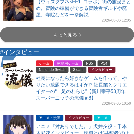
【ウィズダフネ×FF11コラボ】街の施設まと
め。冒険の準備ができる冒険者ギルドや廃
屋、寺院などを一挙解説
2026-08-06 12:05
もっと見る
#インタビュー
ゲーム
家庭用ゲーム
PS5
PS4
Nintendo Switch
Steam
インタビュー
社長になったら好きなゲームを作って、や
りたい放題できるはずが!? 社長業とクリエ
イターの“二足のわらじ”【新川宗平53周年：
スーパーニッチの流儀＃8】
2026-08-05 10:50
アニメ・漫画
インタビュー
アニメ
アニメ『対ありでした。』犬井夕役・千本
木彩花インタビュー。珠樹とは”共犯者”のよ