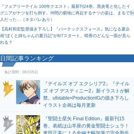
『フェアリーテイル 100年クエスト』最新刊24巻。黒炎竜と化したイ
グニアがナツを打ち倒す。仲間の窮地に再起するナツの姿は、まるで別
人だった…（ネタバレあり）
【高村和宏監督描き下ろし】『バーテックスフォース』気になる夏企
画“ぼくと姉ちゃんの夏日記”が8/7スタート。晴香のどんな一面が見ら
れる？
日間記事ランキング
集計期間：
08月05日
『テイルズ オブ エクシリア2』『テイル
1
ズ オブ デスティニー2』新イラストが解
禁。ufotable×ProductionIGの描き下ろし
イラスト企画は毎月更新
『聖闘士星矢 Final Edition』最新刊15
2
巻。表紙は山羊座の黄金聖闘士シュラ！
車田正美による全編大幅加筆で完全新生