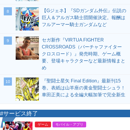
【Gジェネ】『SDガンダム外伝』伝説の
8
巨人＆アルガス騎士団開催決定。報酬は
フルアーマー騎士ガンダムなど
セガ新作『VIRTUA FIGHTER
9
CROSSROADS（バーチャファイター
クロスロード）』発売時期、ゲーム概
要、登場キャラクターなど最新情報まと
め
『聖闘士星矢 Final Edition』最新刊15
10
巻。表紙は山羊座の黄金聖闘士シュラ！
車田正美による全編大幅加筆で完全新生
#サービス終了
ゲーム
モバイル・アプリ