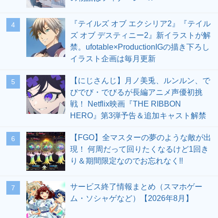
『テイルズ オブ エクシリア2』『テイル
4
ズ オブ デスティニー2』新イラストが解
禁。ufotable×ProductionIGの描き下ろし
イラスト企画は毎月更新
【にじさんじ】月ノ美兎、ルンルン、で
5
びでび・でびるが長編アニメ声優初挑
戦！ Netflix映画『THE RIBBON
HERO』第3弾予告＆追加キャスト解禁
【FGO】全マスターの夢のような敵が出
6
現！ 何周だって回りたくなるけど1回き
り＆期間限定なのでお忘れなく!!
サービス終了情報まとめ（スマホゲー
7
ム・ソシャゲなど）【2026年8月】