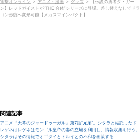
電撃オンライン
アニメ・漫画
グッズ
【伝説の勇者ダ・ガー
ン】レッドガイストが“THE 合体”シリーズに登場。差し替えなしでドラ
ゴン形態へ変形可能【メカスマインパクト】
関連記事
アニメ『天幕のジャードゥーガル』第7話“兄弟”。シタラと結託したド
レゲネはレゲネはモンゴル皇帝の妻の立場を利用し、情報収集を行う。
シタラはその情報でオゴタイとトルイとの不和を画策する――