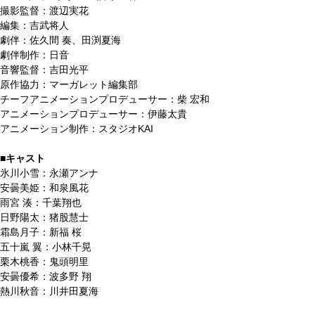
撮影監督：渡辺実花
編集：吉武将人
劇伴：佐久間 奏、田渕夏海
劇伴制作：日音
音響監督：吉田光平
原作協力：マーガレット編集部
チーフアニメーションプロデューサー：柴 宏和
アニメーションプロデューサー：伊藤太貴
アニメーション制作：スタジオKAI
■キャスト
氷川小雪：永瀬アンナ
安曇美姫：和泉風花
雨宮 湊：千葉翔也
日野陽太：猪股慧士
霜島月子：新福 桜
五十嵐 翼：小林千晃
栗木桃香：鬼頭明里
安曇優希：波多野 翔
熱川秋音：川井田夏海