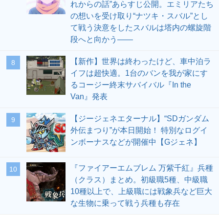
れからの話”あらすじ公開。エミリアたち
の想いを受け取り“ナツキ・スバル”とし
て戦う決意をしたスバルは塔内の螺旋階
段へと向かう――
【新作】世界は終わったけど、車中泊ラ
8
イフは超快適。1台のバンを我が家にす
るコージー終末サバイバル『In the
Van』発表
【ジージェネエターナル】“SDガンダム
9
外伝まつり”が本日開始！ 特別なログイ
ンボーナスなどが開催中【Gジェネ】
『ファイアーエムブレム 万紫千紅』兵種
10
（クラス）まとめ。初級職5種、中級職
10種以上で、上級職には戦象兵など巨大
な生物に乗って戦う兵種も存在