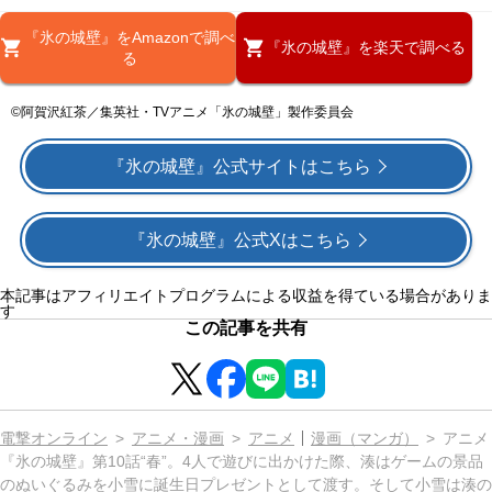
『氷の城壁』をAmazonで調べ
『氷の城壁』を楽天で調べる
る
©阿賀沢紅茶／集英社・TVアニメ「氷の城壁」製作委員会
『氷の城壁』公式サイトはこちら
『氷の城壁』公式Xはこちら
本記事はアフィリエイトプログラムによる収益を得ている場合がありま
す
この記事を共有
電撃オンライン
アニメ・漫画
アニメ
漫画（マンガ）
アニメ
『氷の城壁』第10話“春”。4人で遊びに出かけた際、湊はゲームの景品
のぬいぐるみを小雪に誕生日プレゼントとして渡す。そして小雪は湊の