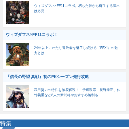
ウィズダフネ×FF11コラボ。朽ちた骨から蘇生する演出
は必見！
ウィズダフネ×FF11コラボ！
24年以上にわたり冒険者を魅了し続ける『FFXI』の魅
力とは
『信長の野望 真戦』初のPKシーズン先行攻略
武田勢力の特性を徹底解説！ 伊達政宗、長野業正、佐
竹義重など8人の新武将やおすすめ編制も
特集