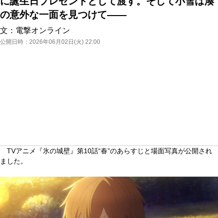
に誕生日プレゼントとして渡す。そして小雪は湊
の意外な一面を見つけて――
文：
電撃オンライン
公開日時：
2026年06月02日(火) 22:00
TVアニメ『氷の城壁』第10話“春”のあらすじと場面写真が公開され
ました。