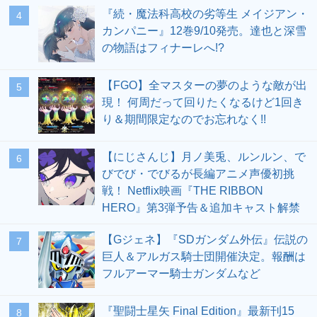
『続・魔法科高校の劣等生 メイジアン・
4
カンパニー』12巻9/10発売。達也と深雪
の物語はフィナーレへ!?
【FGO】全マスターの夢のような敵が出
5
現！ 何周だって回りたくなるけど1回き
り＆期間限定なのでお忘れなく!!
【にじさんじ】月ノ美兎、ルンルン、で
6
びでび・でびるが長編アニメ声優初挑
戦！ Netflix映画『THE RIBBON
HERO』第3弾予告＆追加キャスト解禁
【Gジェネ】『SDガンダム外伝』伝説の
7
巨人＆アルガス騎士団開催決定。報酬は
フルアーマー騎士ガンダムなど
『聖闘士星矢 Final Edition』最新刊15
8