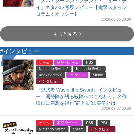
『スパイダーマン：ブランド・ニュー・デ
イ』ネタバレ考察レビュー【電撃スタッフ
コラム：オッシー】
2026-08-06 20:00
もっと見る
#インタビュー
ゲーム
家庭用ゲーム
PS5
Nintendo Switch 2
Nintendo Switch
Xbox Series X
PCゲーム
Steam
インタビュー
『鬼武者 Way of the Sword』インタビュ
ー：開発陣が語る殺陣へのこだわり。名作
映画に着想を得た"静と動”の美学とは
2026-08-07 00:00
ゲーム
家庭用ゲーム
PS5
PS4
Nintendo Switch
Steam
インタビュー