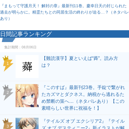
『まもって守護月天！ 解封の章』最新刊11巻。慶幸日天の封じられた
過去が明らかに。精霊たちとの同居生活の終わりが迫る…？（ネタバレ
あり）
日間記事ランキング
集計期間：
08月06日
【難読漢字】夏といえば“蕣”。読み方
1
は？
『このすば』最新刊23巻。手錠で繋がれ
2
たカズマとダクネス。納税から逃れるた
め禁断の策へ…（ネタバレあり）【この
素晴らしい世界に祝福を！】
『テイルズ オブ エクシリア2』『テイル
3
ズ オブ デスティニー2』新イラストが解