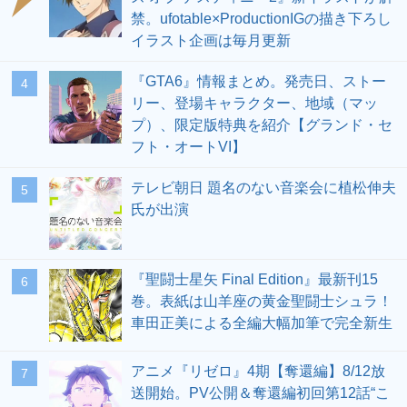
禁。ufotable×ProductionIGの描き下ろし
イラスト企画は毎月更新
『GTA6』情報まとめ。発売日、ストー
4
リー、登場キャラクター、地域（マッ
プ）、限定版特典を紹介【グランド・セ
フト・オートVI】
テレビ朝日 題名のない音楽会に植松伸夫
5
氏が出演
『聖闘士星矢 Final Edition』最新刊15
6
巻。表紙は山羊座の黄金聖闘士シュラ！
車田正美による全編大幅加筆で完全新生
アニメ『リゼロ』4期【奪還編】8/12放
7
送開始。PV公開＆奪還編初回第12話“こ