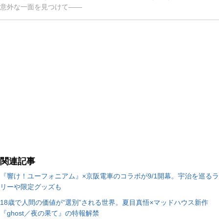
意外な一面を見つけて――
関連記事
『響け！ユーフォニアム』×京阪電車のコラボが9/1開幕。宇治を巡るラ
リーや限定グッズも
18歳で人間の価値が“選別”される世界。夏目真悟×マッドハウス新作
『ghost／夜の果て』の特報解禁