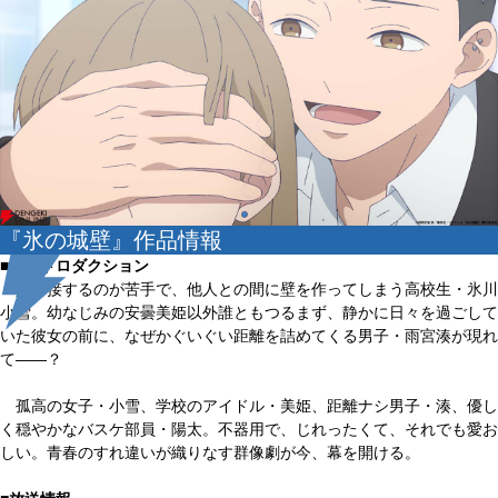
『氷の城壁』作品情報
■イントロダクション
人と接するのが苦手で、他人との間に壁を作ってしまう高校生・氷川
小雪。幼なじみの安曇美姫以外誰ともつるまず、静かに日々を過ごして
いた彼女の前に、なぜかぐいぐい距離を詰めてくる男子・雨宮湊が現れ
て――？
孤高の女子・小雪、学校のアイドル・美姫、距離ナシ男子・湊、優し
く穏やかなバスケ部員・陽太。不器用で、じれったくて、それでも愛お
しい。青春のすれ違いが織りなす群像劇が今、幕を開ける。