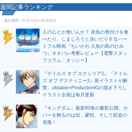
週間記事ランキング
集計期間：
07月31日〜08月06日
人の心とか無いんか？ 赤魚の煮付けを食
1
べたり、しまじろうと泳いだりするハー
トフル映画『ちいかわ 人魚の島のひみ
つ』ネタバレ考察レビュー【電撃スタッ
フコラム：オッシー】
『テイルズ オブ エクシリア2』『テイル
2
ズ オブ デスティニー2』新イラストが解
禁。ufotable×ProductionIGの描き下ろし
イラスト企画は毎月更新
『キングダム』最新80巻の書影公開。カ
3
バーを飾るのは信、蒙恬、そして鎧姿の
羌瘣！