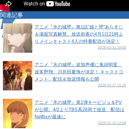
関連記事
アニメ『氷の城壁』第1話"線と壁”あらすじ
＆場面写真解禁。放送前夜の4月1日21時よ
りメインキャスト4人の特番配信が決定！
2026-03-31 19:00
アニメ『氷の城壁』追加声優に鬼頭明里、
波多野翔、川井田夏海が決定！ キャストコ
メント、配信＆放送情報も公開
2026-03-27 15:16
アニメ『氷の城壁』第1弾キービジュ＆PV
が公開。4/2よりTBS系28局で放送、配信は
Netflixが最速に
2026-01-10 12:00