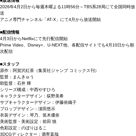
■放送情報
2026年4月2日から毎週木曜よる11時56分～TBS系28局にて全国同時放
送
アニメ専門チャンネル「AT-X」にて4月から放送開始
■配信情報
4月3日からNetflixにて先行配信開始
Prime Video、Disney+、U-NEXT他、各配信サイトでも4月10日から順
次配信
■スタッフ
原作：阿賀沢紅茶（集英社ジャンプ コミックス刊）
監督：まんきゅう
助監督：石井 輝
シリーズ構成：中西やすひろ
キャラクターデザイン：荻野美希
サブキャラクターデザイン：伊藤依織子
プロップデザイン：濵田悠示
衣装デザイン：琴乃、笛木優奈
美術監督・美術設定：前田 慎
色彩設定：のぼりはるこ
3DCGディレクター：酒寄直哉