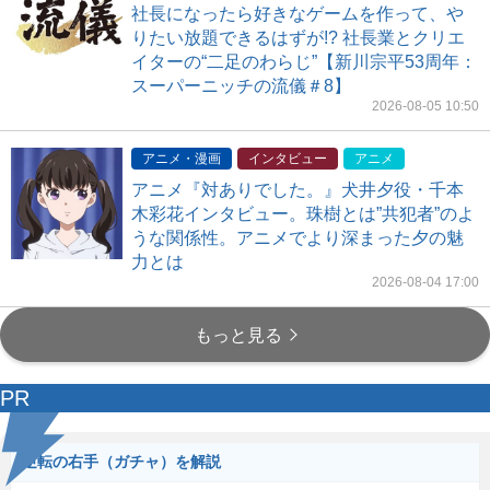
社長になったら好きなゲームを作って、や
りたい放題できるはずが!? 社長業とクリエ
イターの“二足のわらじ”【新川宗平53周年：
スーパーニッチの流儀＃8】
2026-08-05 10:50
アニメ・漫画
インタビュー
アニメ
アニメ『対ありでした。』犬井夕役・千本
木彩花インタビュー。珠樹とは”共犯者”のよ
うな関係性。アニメでより深まった夕の魅
力とは
2026-08-04 17:00
もっと見る
PR
逆転の右手（ガチャ）を解説