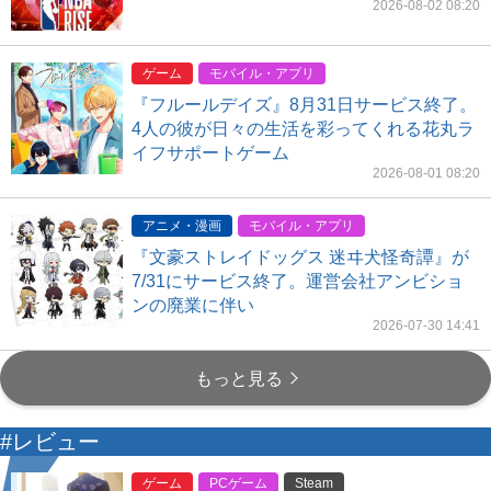
2026-08-02 08:20
ゲーム
モバイル・アプリ
『フルールデイズ』8月31日サービス終了。
4人の彼が日々の生活を彩ってくれる花丸ラ
イフサポートゲーム
2026-08-01 08:20
アニメ・漫画
モバイル・アプリ
『文豪ストレイドッグス 迷ヰ犬怪奇譚』が
7/31にサービス終了。運営会社アンビショ
ンの廃業に伴い
2026-07-30 14:41
もっと見る
#レビュー
ゲーム
PCゲーム
Steam