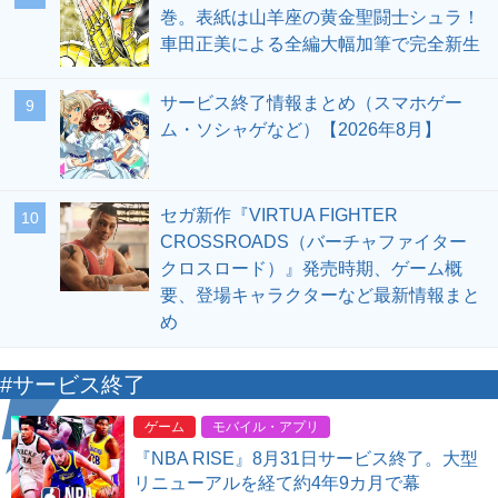
巻。表紙は山羊座の黄金聖闘士シュラ！
車田正美による全編大幅加筆で完全新生
サービス終了情報まとめ（スマホゲー
9
ム・ソシャゲなど）【2026年8月】
セガ新作『VIRTUA FIGHTER
10
CROSSROADS（バーチャファイター
クロスロード）』発売時期、ゲーム概
要、登場キャラクターなど最新情報まと
め
#サービス終了
ゲーム
モバイル・アプリ
『NBA RISE』8月31日サービス終了。大型
リニューアルを経て約4年9カ月で幕