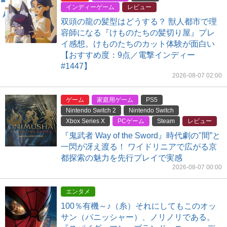
インディーゲーム
レビュー
双頭の龍の髪型はどうする？ 獣人都市で理
容師になる『けものたちの髪切り屋』プレ
イ感想。けものたちのカット体験が面白い
【おすすめ度：9点／電撃インディー
#1447】
2026-08-07 02:00
ゲーム
家庭用ゲーム
PS5
Nintendo Switch 2
Nintendo Switch
Xbox Series X
PCゲーム
Steam
レビュー
『鬼武者 Way of the Sword』時代劇の"間”と
一閃が冴え渡る！ ワイドリニアで広がる京
都探索の魅力を先行プレイで実感
2026-08-07 00:00
エンタメ
100％有機～♪（糸）それにしてもこのオッ
サン（パニッシャー）、ノリノリである。