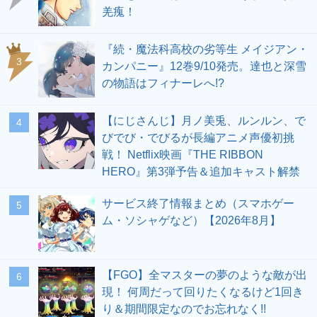
羌瘣！
『続・魔法科高校の劣等生 メイジアン・
3
カンパニー』12巻9/10発売。達也と深雪
の物語はフィナーレへ!?
【にじさんじ】月ノ美兎、ルンルン、で
4
びでび・でびるが長編アニメ声優初挑
戦！ Netflix映画『THE RIBBON
HERO』第3弾予告＆追加キャスト解禁
サービス終了情報まとめ（スマホゲー
5
ム・ソシャゲなど）【2026年8月】
【FGO】全マスターの夢のような敵が出
6
現！ 何周だって回りたくなるけど1回き
り＆期間限定なのでお忘れなく!!