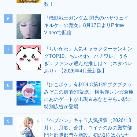
数！
『機動戦士ガンダム 閃光のハサウェイ
6
キルケーの魔女』8月17日よりPrime
Videoで配信
『ちいかわ』人気キャラクターランキン
7
グTOP10。ちいかわ、ハチワレ、うさ
ぎ…ファンが選んだ推しは？（ネタバレ
あり）【2026年4月最新版】
『ぽこポケ』有料DLC第1弾“ブクブクう
8
みぞこの街”配信記念。横浜赤レンガ倉庫
にあのゲートが出現＆みなとみらい駅に
特別広告が登場
『ヘブバン』キャラ人気投票（2026年8
9
月）。月歌、蒼井、ユイナのみの殿堂部
門と部隊部門を新設。初の1位はあなた