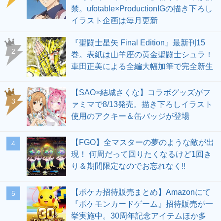
禁。ufotable×ProductionIGの描き下ろし
イラスト企画は毎月更新
『聖闘士星矢 Final Edition』最新刊15
2
巻。表紙は山羊座の黄金聖闘士シュラ！
車田正美による全編大幅加筆で完全新生
【SAO×結城さくな】コラボグッズがフ
3
ァミマで8/13発売。描き下ろしイラスト
使用のアクキー＆缶バッジが登場
【FGO】全マスターの夢のような敵が出
4
現！ 何周だって回りたくなるけど1回き
り＆期間限定なのでお忘れなく!!
【ポケカ招待販売まとめ】Amazonにて
5
『ポケモンカードゲーム』招待販売が一
挙実施中。30周年記念アイテムほか多