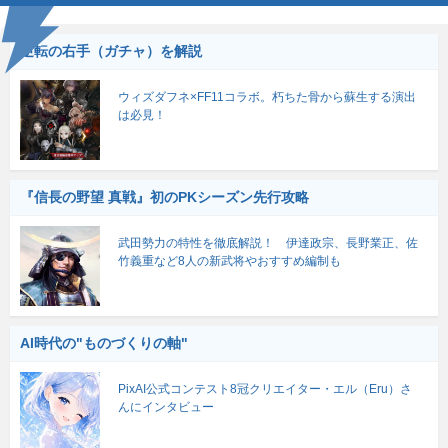
逆転の右手（ガチャ）を解説
ウィズダフネ×FF11コラボ。朽ちた骨から蘇生する演出
は必見！
『信長の野望 真戦』初のPKシーズン先行攻略
武田勢力の特性を徹底解説！ 伊達政宗、長野業正、佐
竹義重など8人の新武将やおすすめ編制も
AI時代の"ものづくりの軸"
PixAI公式コンテスト8冠クリエイター・エル（Eru）さ
んにインタビュー