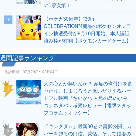
の1票次第！
【ポケカ30周年】“30th
10
CELEBRATION”4商品のポケセンオンラ
イン抽選受付が8月10日開始。本人認証
済み枠が有利【ポケモンカードゲーム】
週間記事ランキング
集計期間：
07月29日〜08月04日
人の心とか無いんか？ 赤魚の煮付けを食
1
べたり、しまじろうと泳いだりするハー
トフル映画『ちいかわ 人魚の島のひみ
つ』ネタバレ考察レビュー【電撃スタッ
フコラム：オッシー】
『キングダム』最新80巻の書影公開。カ
2
バーを飾るのは信、蒙恬、そして鎧姿の