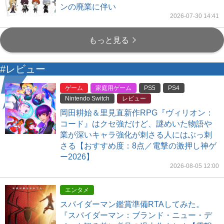
ンの廃業に伴い
2026-07-30 14:41
もっと見る
#レビュー
ゲーム
家庭用ゲーム
PS5
PS4
Nintendo Switch
レビュー
岡田耕始＆里見直新作RPG『ヴィリオン：
コード』はクセ強だけど、謎めいた物語や
業が深いキャラ強化が刺さる人にはぶっ刺
さる【おすすめ度：8点／電撃の激押し神ゲ
ー2026】
2026-08-05 12:00
エンタメ
スパイダーマン鑑賞準備RTAしてみた。
『スパイダーマン：ブランド・ニュー・デ