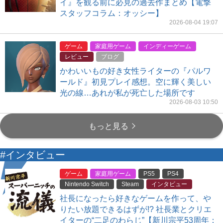
イ』を観る前に必見の過去作まとめ【電撃
スタッフコラム：オッシー】
2026-08-04 19:07
ゲーム
家庭用ゲーム
インディーゲーム
レビュー
ブログ
かわいいもの好き女性ライターの『パルワ
ールド』初見プレイ感想。空に輝く美しい
光の線…あれが私が死亡した場所です
2026-08-03 10:50
もっと見る
#インタビュー
ゲーム
家庭用ゲーム
PS5
PS4
Nintendo Switch
Steam
インタビュー
社長になったら好きなゲームを作って、や
りたい放題できるはずが!? 社長業とクリエ
イターの“二足のわらじ”【新川宗平53周年：