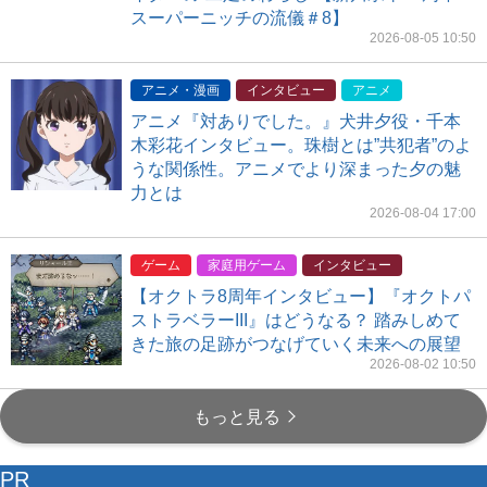
スーパーニッチの流儀＃8】
2026-08-05 10:50
アニメ・漫画
インタビュー
アニメ
アニメ『対ありでした。』犬井夕役・千本
木彩花インタビュー。珠樹とは”共犯者”のよ
うな関係性。アニメでより深まった夕の魅
力とは
2026-08-04 17:00
ゲーム
家庭用ゲーム
インタビュー
【オクトラ8周年インタビュー】『オクトパ
ストラベラーIII』はどうなる？ 踏みしめて
きた旅の足跡がつなげていく未来への展望
2026-08-02 10:50
もっと見る
PR