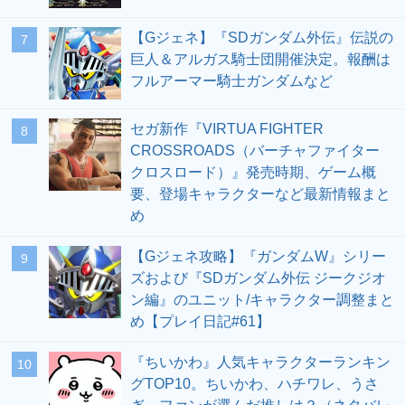
【Gジェネ】『SDガンダム外伝』伝説の
7
巨人＆アルガス騎士団開催決定。報酬は
フルアーマー騎士ガンダムなど
セガ新作『VIRTUA FIGHTER
8
CROSSROADS（バーチャファイター
クロスロード）』発売時期、ゲーム概
要、登場キャラクターなど最新情報まと
め
【Gジェネ攻略】『ガンダムW』シリー
9
ズおよび『SDガンダム外伝 ジークジオ
ン編』のユニット/キャラクター調整まと
め【プレイ日記#61】
『ちいかわ』人気キャラクターランキン
10
グTOP10。ちいかわ、ハチワレ、うさ