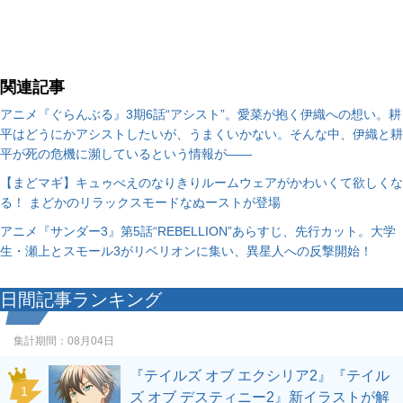
関連記事
アニメ『ぐらんぶる』3期6話“アシスト”。愛菜が抱く伊織への想い。耕
平はどうにかアシストしたいが、うまくいかない。そんな中、伊織と耕
平が死の危機に瀕しているという情報が――
【まどマギ】キュゥべえのなりきりルームウェアがかわいくて欲しくな
る！ まどかのリラックスモードなぬーストが登場
アニメ『サンダー3』第5話“REBELLION”あらすじ、先⾏カット。大学
生・瀬上とスモール3がリベリオンに集い、異星人への反撃開始！
日間記事ランキング
集計期間：
08月04日
『テイルズ オブ エクシリア2』『テイル
1
ズ オブ デスティニー2』新イラストが解