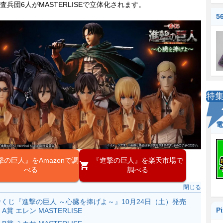
査兵団6人がMASTERLISEで立体化されます。
5
特
電
撃の巨人』をAmazonで調
『進撃の巨人』を楽天市場で
べる
調べる
閉じる
くじ『進撃の巨人 ～心臓を捧げよ～』10月24日（土）発売
P
A賞 エレン MASTERLISE