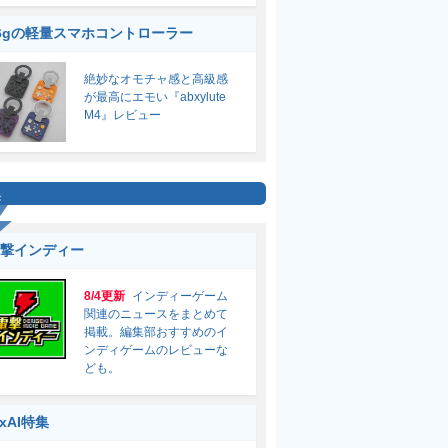
6gの軽量スマホコントローラー
絶妙なオモチャ感と高級感
が最高にエモい『abxylute
M4』レビュー
集
撃インディー
8/4更新
インディーゲーム
関連のニュースをまとめて
掲載。編集部おすすめのイ
ンディゲームのレビューな
ども。
ixAI特集