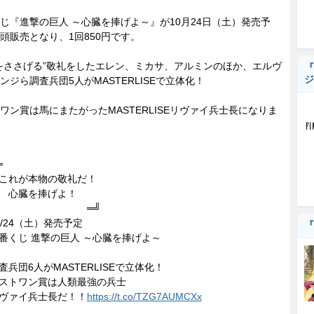
『進撃の巨人 ～心臓を捧げよ～』が10月24日（土）発売予
頭販売となり、1回850円です。
ささげる”敬礼をしたエレン、ミカサ、アルミンのほか、エルヴ
『
ジ
ンジら調査兵団5人がMASTERLISEで立体化！
ン賞は馬にまたがったMASTERLISEリヴァイ兵士長になりま
═
れが本物の敬礼だ！
心臓を捧げよ！
═╝
0/24（土）発売予定
『
番くじ 進撃の巨人 ～心臓を捧げよ～
査兵団6人がMASTERLISEで立体化！
ストワン賞は人類最強の兵士
ヴァイ兵士長だ！！
https://t.co/TZG7AUMCXx