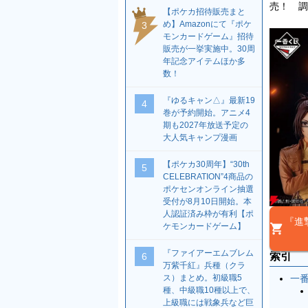
売！ 調
【ポケカ招待販売まと
め】Amazonにて『ポケ
3
モンカードゲーム』招待
販売が一挙実施中。30周
年記念アイテムほか多
数！
『ゆるキャン△』最新19
4
巻が予約開始。アニメ4
期も2027年放送予定の
大人気キャンプ漫画
【ポケカ30周年】“30th
5
CELEBRATION”4商品の
ポケセンオンライン抽選
受付が8月10日開始。本
人認証済み枠が有利【ポ
『進
ケモンカードゲーム】
『ファイアーエムブレム
索引
6
万紫千紅』兵種（クラ
一番
ス）まとめ。初級職5
種、中級職10種以上で、
上級職には戦象兵など巨