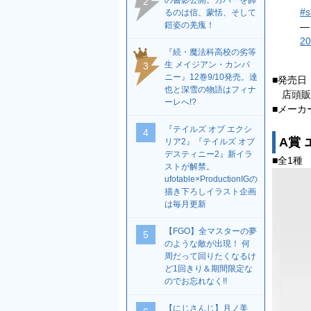
の書影公開。カバーを飾
2
#s
るのは信、蒙恬、そして
鎧姿の羌瘣！
—
20
『続・魔法科高校の劣等
生 メイジアン・カンパ
3
ニー』12巻9/10発売。達
■発売日
也と深雪の物語はフィナ
店頭販売
ーレへ!?
■メーカ
『テイルズ オブ エクシ
4
A賞 
リア2』『テイルズ オブ
デスティニー2』新イラ
■全1種 
ストが解禁。
ufotable×ProductionIGの
描き下ろしイラスト企画
は毎月更新
【FGO】全マスターの夢
5
のような敵が出現！ 何
周だって回りたくなるけ
ど1回きり＆期間限定な
のでお忘れなく!!
【にじさんじ】月ノ美