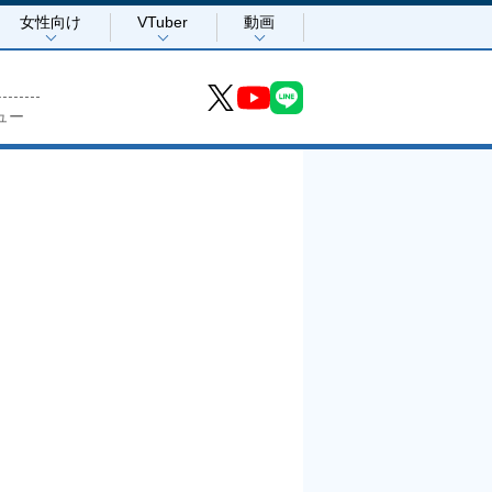
女性向け
VTuber
動画
ュー