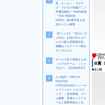
6
兎、ルンルン、でびで
び・でびるが長編アニメ
声優初挑戦！ Netflix映画
『THE RIBBON
HERO』第3弾予告＆追
加キャスト解禁
【Gジェネ】『SDガンダ
7
ム外伝』伝説の巨人＆ア
ルガス騎士団開催決定。
報酬はフルアーマー騎士
ガンダムなど
サービス終了情報まとめ
8
B賞 
（スマホゲーム・ソシャ
ゲなど）【2026年8月】
■全1種 
セガ新作『VIRTUA
9
FIGHTER
CROSSROADS（バーチ
ャファイター クロスロ
ード）』発売時期、ゲー
ム概要、登場キャラクタ
ーなど最新情報まとめ