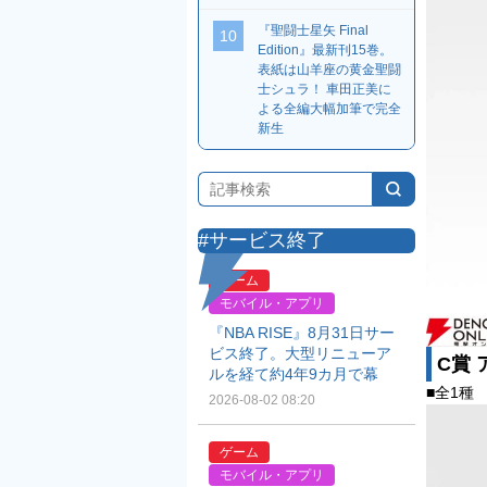
『聖闘士星矢 Final
10
Edition』最新刊15巻。
表紙は山羊座の黄金聖闘
士シュラ！ 車田正美に
よる全編大幅加筆で完全
新生
#サービス終了
ゲーム
モバイル・アプリ
『NBA RISE』8月31日サー
ビス終了。大型リニューア
C賞 
ルを経て約4年9カ月で幕
■全1種 
2026-08-02 08:20
ゲーム
モバイル・アプリ