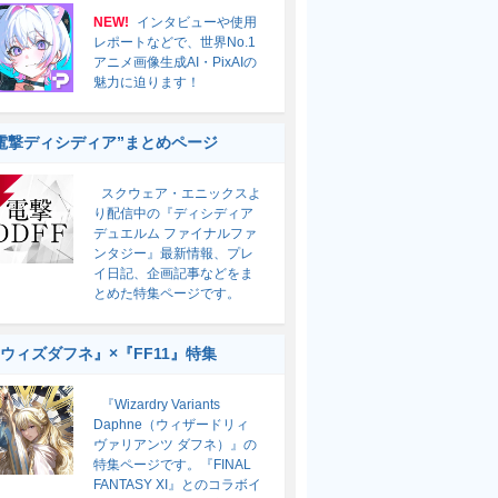
NEW!
インタビューや使用
レポートなどで、世界No.1
アニメ画像生成AI・PixAIの
魅力に迫ります！
電撃ディシディア”まとめページ
スクウェア・エニックスよ
り配信中の『ディシディア
デュエルム ファイナルファ
ンタジー』最新情報、プレ
イ日記、企画記事などをま
とめた特集ページです。
ウィズダフネ』×『FF11』特集
『Wizardry Variants
Daphne（ウィザードリィ
ヴァリアンツ ダフネ）』の
特集ページです。『FINAL
FANTASY XI』とのコラボイ