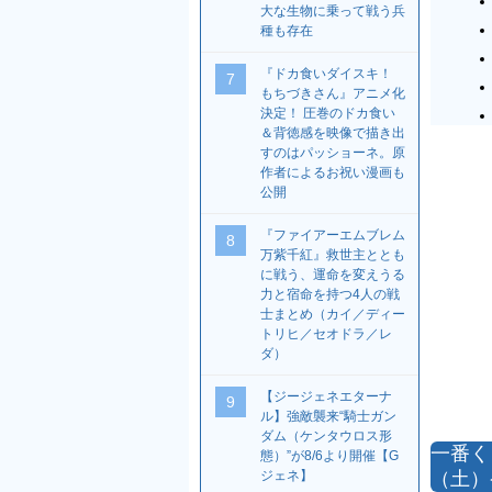
大な生物に乗って戦う兵
種も存在
『ドカ食いダイスキ！
7
もちづきさん』アニメ化
決定！ 圧巻のドカ食い
＆背徳感を映像で描き出
すのはパッショーネ。原
作者によるお祝い漫画も
公開
『ファイアーエムブレム
8
万紫千紅』救世主ととも
に戦う、運命を変えうる
力と宿命を持つ4人の戦
士まとめ（カイ／ディー
トリヒ／セオドラ／レ
ダ）
【ジージェネエターナ
9
ル】強敵襲来“騎士ガン
ダム（ケンタウロス形
一番く
態）”が8/6より開催【G
（土）
ジェネ】