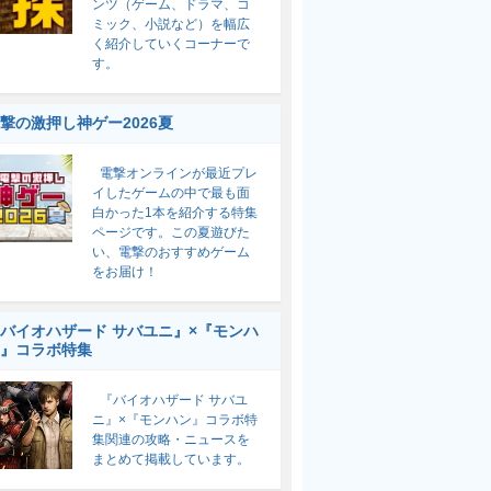
ンツ（ゲーム、ドラマ、コ
ミック、小説など）を幅広
く紹介していくコーナーで
す。
撃の激押し神ゲー2026夏
電撃オンラインが最近プレ
イしたゲームの中で最も面
白かった1本を紹介する特集
ページです。この夏遊びた
い、電撃のおすすめゲーム
をお届け！
バイオハザード サバユニ』×『モンハ
』コラボ特集
『バイオハザード サバユ
ニ』×『モンハン』コラボ特
集関連の攻略・ニュースを
まとめて掲載しています。