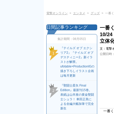
電撃オンライン
エンタメ
グッズ
一番く
日間記事ランキング
一番
10/
集計期間：
08月05日
立体
『テイルズ オブ エクシ
文：
電撃
リア2』『テイルズ オブ
1
公開日時
デスティニー2』新イラ
ストが解禁。
ufotable×ProductionIGの
描き下ろしイラスト企画
は毎月更新
『聖闘士星矢 Final
Edition』最新刊15巻。
2
表紙は山羊座の黄金聖闘
士シュラ！ 車田正美に
よる全編大幅加筆で完全
新生
一番くじ