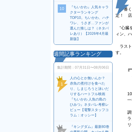
『ちいかわ』人気キャラ
10
一番くじ
クターランキング
定！ 店
TOP10。ちいかわ、ハチ
ワレ、うさぎ…ファンが
“心臓を
選んだ推しは？（ネタバ
ィン、ハ
レあり）【2026年4月最
新版】
ラストワ
す。
週間記事ランキング
集計期間：
07月31日〜08月06日
╔
こ
人の心とか無いんか？
赤魚の煮付けを食べた
1
り、しまじろうと泳いだ
1
りするハートフル映画
『ちいかわ 人魚の島の
一
ひみつ』ネタバレ考察レ
ビュー【電撃スタッフコ
調
ラム：オッシー】
ラ
リ
『キングダム』最新80巻