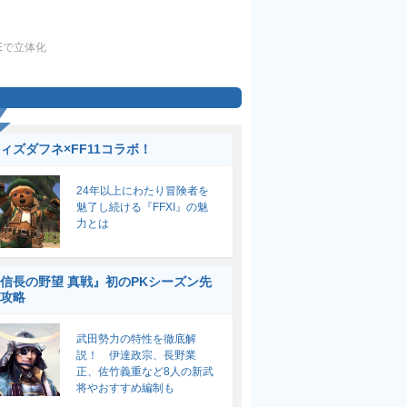
Eで立体化
ィズダフネ×FF11コラボ！
24年以上にわたり冒険者を
魅了し続ける『FFXI』の魅
力とは
信長の野望 真戦』初のPKシーズン先
攻略
武田勢力の特性を徹底解
説！ 伊達政宗、長野業
正、佐竹義重など8人の新武
将やおすすめ編制も