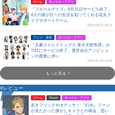
ゲーム
モバイル・アプリ
『フルールデイズ』8月31日サービス終了。
4人の彼が日々の生活を彩ってくれる花丸ラ
イフサポートゲーム
2026-08-01 08:20
アニメ・漫画
モバイル・アプリ
『文豪ストレイドッグス 迷ヰ犬怪奇譚』が
7/31にサービス終了。運営会社アンビショ
ンの廃業に伴い
2026-07-30 14:41
もっと見る
#レビュー
ゲーム
Steam
モバイル・アプリ
若きフリックやオデッサ！ 『幻水』ファン
が見たかった懐かしキャラとの再会、思い