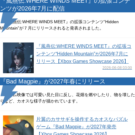
『風燕伝:WHERE WINDS MEET』の拡張コンテ
ンツが2026年7月に配信
『風燕伝:WHERE WINDS MEET』の拡張コンテンツ“Hidden
Mountain”が７月にリリースされると発表されました。
『風燕伝:WHERE WINDS MEET』の拡張コ
ンテンツ“Hidden Mountain”が2026年7月に
リリース【Xbox Games Showcase 2026】
2026-06-08 03:00
『Bad Magpie』が2027年春にリリース
ゲーム映像では可愛い見た目に反し、花畑を燃やしたり、物を壊した
りなど、カオスな様子が描かれています。
片翼のカササギを操作するカオスなパズル
ゲーム『Bad Magpie』が2027年発売
【Xbox Games Showcase 2026】