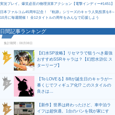
実況プレイ。爆笑必至の物理演算アクション【電撃インディー#1451】
日本ファルコム45周年記念！ 『軌跡』シリーズのキャラ人気投票を8～
10月に毎週開催！ 全12タイトルの周年をみんなで応援しよう
日間記事ランキング
集計期間：
08月08日
【幻水SP攻略】リセマラで狙うべき最強
1
おすすめSSRキャラは？【幻想水滸伝 ス
ターリープ】
【To LOVEる】8/8が誕生日のキャラが一
2
番くじでフィギュア化!? このスタイルの
良さは…
【新作】世界は終わったけど、車中泊ラ
3
イフは超快適。1台のバンを我が家にす