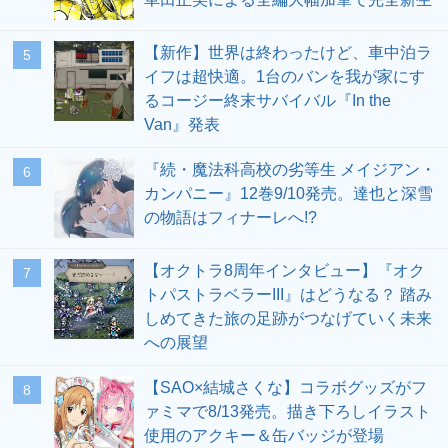
【新作】世界は終わったけど、車中泊ラ
5
イフは超快適。1台のバンを我が家にす
るコージー終末サバイバル『In the
Van』発表
『続・魔法科高校の劣等生 メイジアン・
6
カンパニー』12巻9/10発売。達也と深雪
の物語はフィナーレへ!?
【オクトラ8周年インタビュー】『オク
7
トパストラベラーIII』はどうなる？ 踏み
しめてきた旅の足跡がつなげていく未来
への展望
【SAO×結城さくな】コラボグッズがフ
8
ァミマで8/13発売。描き下ろしイラスト
使用のアクキー＆缶バッジが登場