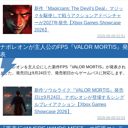
新作『Magicians: The Devil's Deal』マジッ
クを駆使して戦うアクションアドベンチャ
ーが2027年発売【Xbox Games Showcase
2026】
2026-06-08 02:51
ナポレオンが主人公のFPS『VALOR MORTIS』発
表
ナポレオンを主人公にした新作FPS『VALOR MORTIS』が発表され
ました。発売日は9月24日で、発売初日からゲームパスに対応します。
新作ソウルライク『VALOR MORTIS』発売
日は9月24日。ナポレオンが登場するシング
ルプレイアクション【Xbox Games
Showcase 2026】
2026-06-08 02:53