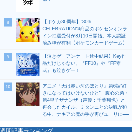
【ポケカ30周年】“30th
8
CELEBRATION”4商品のポケセンオンラ
イン抽選受付が8月10日開始。本人認証
済み枠が有利【ポケモンカードゲーム】
【泣きゲーアンケート途中結果】Key作
9
品だけじゃない、『FF10』や『FF零
式』も泣きゲー！
アニメ『天は赤い河のほとり』第6話“好
10
きになってはいけないひと”。腹心の弟・
第4皇子ザナンザ（声優：千葉翔也）と
再会したカイル。ミタンニとの決戦が迫
る中、ナキアの魔の手が再びユーリに──
週間記事ランキング