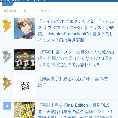
集計期間：
08月02日〜08月08日
『テイルズ オブ エクシリア2』『テイル
1
ズ オブ デスティニー2』新イラストが解
禁。ufotable×ProductionIGの描き下ろし
イラスト企画は毎月更新
【FGO】全マスターの夢のような敵が出
2
現！ 何周だって回りたくなるけど1回き
り＆期間限定なのでお忘れなく!!
【難読漢字】夏といえば“蕣”。読み方
3
は？
『聖闘士星矢 Final Edition』最新刊15
4
巻。表紙は山羊座の黄金聖闘士シュラ！
車田正美による全編大幅加筆で完全新生