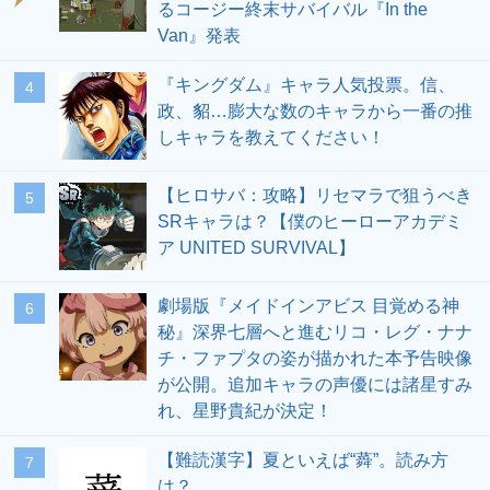
るコージー終末サバイバル『In the
Van』発表
『キングダム』キャラ人気投票。信、
4
政、貂…膨大な数のキャラから一番の推
しキャラを教えてください！
【ヒロサバ：攻略】リセマラで狙うべき
5
SRキャラは？【僕のヒーローアカデミ
ア UNITED SURVIVAL】
劇場版『メイドインアビス 目覚める神
6
秘』深界七層へと進むリコ・レグ・ナナ
チ・ファプタの姿が描かれた本予告映像
が公開。追加キャラの声優には諸星すみ
れ、星野貴紀が決定！
【難読漢字】夏といえば“蕣”。読み方
7
は？