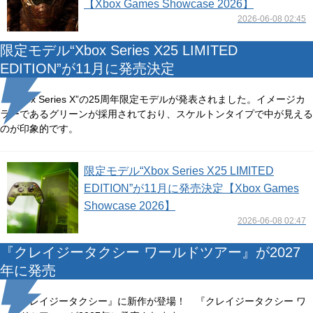
【Xbox Games Showcase 2026】
2026-06-08 02:45
限定モデル“Xbox Series X25 LIMITED
EDITION”が11月に発売決定
“Xbox Series X”の25周年限定モデルが発表されました。イメージカ
ラーであるグリーンが採用されており、スケルトンタイプで中が見える
のが印象的です。
限定モデル“Xbox Series X25 LIMITED
EDITION”が11月に発売決定【Xbox Games
Showcase 2026】
2026-06-08 02:47
『クレイジータクシー ワールドツアー』が2027
年に発売
『クレイジータクシー』に新作が登場！ 『クレイジータクシー ワ