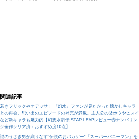
関連記事
若きフリックやオデッサ！ 『幻水』ファンが見たかった懐かしキャラ
との再会、思い出のエピソードの補完が満載。主人公の父ホウやヒスイ
など新キャラも魅力的【幻想水滸伝 STAR LEAPレビュー⑥ナンバリン
グ全作クリア済：おすすめ度10点】
謎のうさぎ男が織りなす“伝説のおバカゲー”『スーパーバニーマン』を