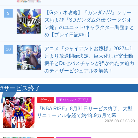
【Gジェネ攻略】『ガンダムW』シリー
9
ズおよび『SDガンダム外伝 ジークジオ
ン編』のユニット/キャラクター調整まと
め【プレイ日記#61】
アニメ『ジャイアントお嬢様』2027年1
10
月より放送開始決定。巨大化した富士動
機子とDr.セバスチャンが描かれた大迫力
のティザービジュアルを解禁！
#サービス終了
ゲーム
モバイル・アプリ
『NBA RISE』8月31日サービス終了。大型
リニューアルを経て約4年9カ月で幕
2026-08-02 08:20