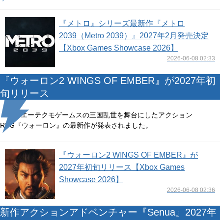
『メトロ』シリーズ最新作『メトロ
2039（Metro 2039）』2027年2月発売決定
【Xbox Games Showcase 2026】
2026-06-08 02:33
『ウォーロン2 WINGS OF EMBER』が2027年初
旬リリース
コーエーテクモゲームスの三国乱世を舞台にしたアクション
RPG『ウォーロン』の最新作が発表されました。
『ウォーロン2 WINGS OF EMBER』が
2027年初旬リリース【Xbox Games
Showcase 2026】
2026-06-08 02:36
新作アクションアドベンチャー『Senua』2027年