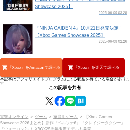
Showcase 2025】
2025-06-09 03:28
『NINJA GAIDEN 4』10月21日発売決定！
【Xbox Games Showcase 2025】
2025-06-09 02:26
『Xbox』をAmazonで調べる
『Xbox』を楽天で調べる
本記事はアフィリエイトプログラムによる収益を得ている場合がありま
す
この記事を共有
電撃オンライン
ゲーム
家庭用ゲーム
【Xbox Games
Showcase 2026まとめ】新作『ペルソナ6』『クレイジータクシー』
『ウォーロン2』にXBOX25周年限定モデルも発表