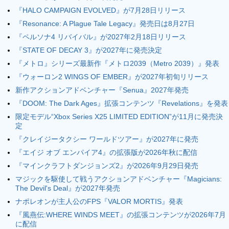
『HALO CAMPAIGN EVOLVED』が7月28日リリース
『Resonance: A Plague Tale Legacy』発売日は8月27日
『ペルソナ4 リバイバル』が2027年2月18日リリース
『STATE OF DECAY 3』が2027年に発売決定
『メトロ』シリーズ最新作『メトロ2039（Metro 2039）』発表
『ウォーロン2 WINGS OF EMBER』が2027年初旬リリース
新作アクションアドベンチャー『Senua』2027年発売
『DOOM: The Dark Ages』拡張コンテンツ『Revelations』を発表
限定モデル“Xbox Series X25 LIMITED EDITION”が11月に発売決
定
『クレイジータクシー ワールドツアー』が2027年に発売
『エイジ オブ エンパイア4』の拡張版が2026年秋に配信
『マインクラフトダンジョンズ2』が2026年9月29日発売
マジックを駆使して戦うアクションアドベンチャー『Magicians:
The Devil's Deal』が2027年発売
ナポレオンが主人公のFPS『VALOR MORTIS』発表
『風燕伝:WHERE WINDS MEET』の拡張コンテンツが2026年7月
に配信