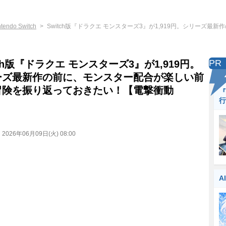
ntendo Switch
Switch版『ドラクエ モンスターズ3』が1,919円。シリーズ
PR
tch版『ドラクエ モンスターズ3』が1,919円。
ーズ最新作の前に、モンスター配合が楽しい前
冒険を振り返っておきたい！【電撃衝動
『
行
】
：
2026年06月09日(火) 08:00
A