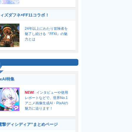
ィズダフネ×FF11コラボ！
24年以上にわたり冒険者を
魅了し続ける『FFXI』の魅
力とは
集
ixAI特集
NEW!
インタビューや使用
レポートなどで、世界No.1
アニメ画像生成AI・PixAIの
魅力に迫ります！
電撃ディシディア”まとめページ