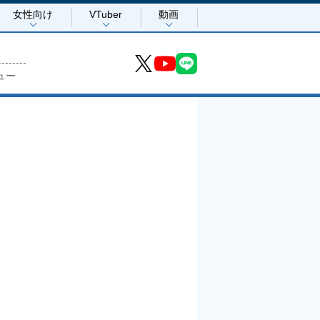
女性向け
VTuber
動画
ュー