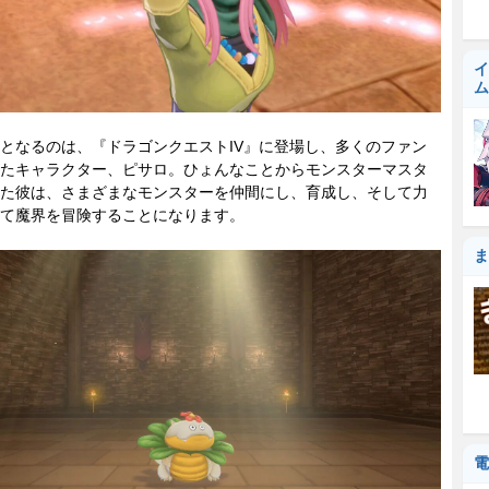
イ
ム
なるのは、『ドラゴンクエストIV』に登場し、多くのファン
たキャラクター、ピサロ。ひょんなことからモンスターマスタ
た彼は、さまざまなモンスターを仲間にし、育成し、そして力
て魔界を冒険することになります。
ま
電