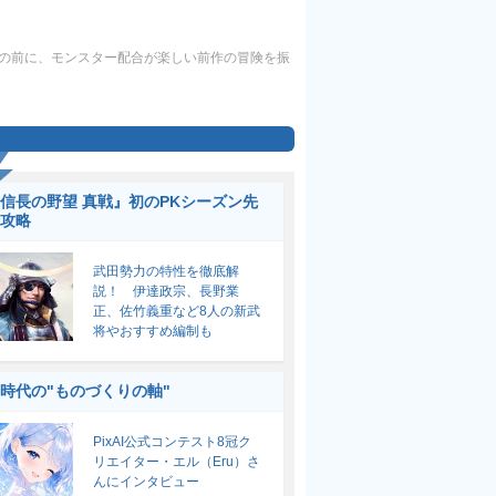
最新作の前に、モンスター配合が楽しい前作の冒険を振
信長の野望 真戦』初のPKシーズン先
攻略
武田勢力の特性を徹底解
説！ 伊達政宗、長野業
正、佐竹義重など8人の新武
将やおすすめ編制も
I時代の"ものづくりの軸"
PixAI公式コンテスト8冠ク
リエイター・エル（Eru）さ
んにインタビュー