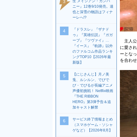
生 メイジアン・カンパ
3
ニー』12巻9/10発売。達
也と深雪の物語はフィナ
ーレへ!?
『ドラスレ』『ザナド
4
ゥ』『英雄伝説』『ガガ
ーブ』『ツヴァイ』…
主人公と
『イース』『軌跡』以外
に愛され
のファルコム作品ランキ
ーとなっ
ングTOP10【2026年最
を合わせ
新版】
【にじさんじ】月ノ美
5
兎、ルンルン、でびで
び・でびるが長編アニメ
声優初挑戦！ Netflix映画
『THE RIBBON
HERO』第3弾予告＆追
加キャスト解禁
サービス終了情報まとめ
6
（スマホゲーム・ソシャ
ゲなど）【2026年8月】