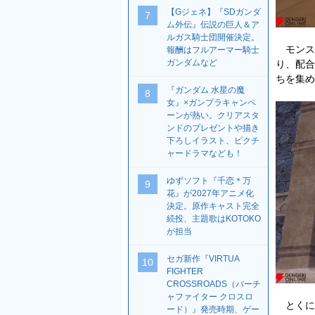
【Gジェネ】『SDガンダ
7
ム外伝』伝説の巨人＆ア
ルガス騎士団開催決定。
モンス
報酬はフルアーマー騎士
ガンダムなど
り、配合
ちを集め
『ガンダム 水星の魔
8
女』×ガンプラキャンペ
ーンが熱い。クリアスタ
ンドのプレゼントや描き
下ろしイラスト、ピクチ
ャードラマなども！
ゆずソフト『千恋＊万
9
花』が2027年アニメ化
決定。原作キャスト完全
続投、主題歌はKOTOKO
が担当
セガ新作『VIRTUA
10
FIGHTER
CROSSROADS（バーチ
ャファイター クロスロ
とくに
ード）』発売時期、ゲー