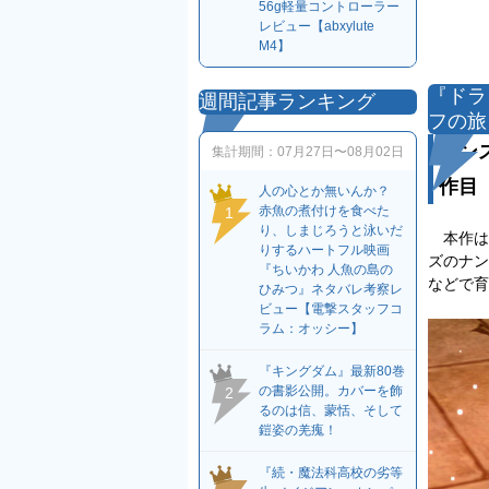
56g軽量コントローラー
レビュー【abxylute
M4】
『ドラ
週間記事ランキング
フの旅
モン
集計期間：
07月27日〜08月02日
作目
人の心とか無いんか？
赤魚の煮付けを食べた
1
り、しまじろうと泳いだ
本作は、
りするハートフル映画
ズのナン
『ちいかわ 人魚の島の
などで育
ひみつ』ネタバレ考察レ
ビュー【電撃スタッフコ
ラム：オッシー】
『キングダム』最新80巻
の書影公開。カバーを飾
2
るのは信、蒙恬、そして
鎧姿の羌瘣！
『続・魔法科高校の劣等