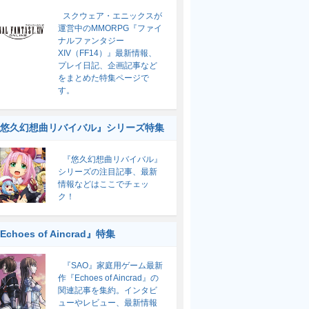
スクウェア・エニックスが
運営中のMMORPG『ファイ
ナルファンタジー
XIV（FF14）』最新情報、
プレイ日記、企画記事など
をまとめた特集ページで
す。
悠久幻想曲リバイバル』シリーズ特集
『悠久幻想曲リバイバル』
シリーズの注目記事、最新
情報などはここでチェッ
ク！
Echoes of Aincrad』特集
『SAO』家庭用ゲーム最新
作『Echoes of Aincrad』の
関連記事を集約。インタビ
ューやレビュー、最新情報