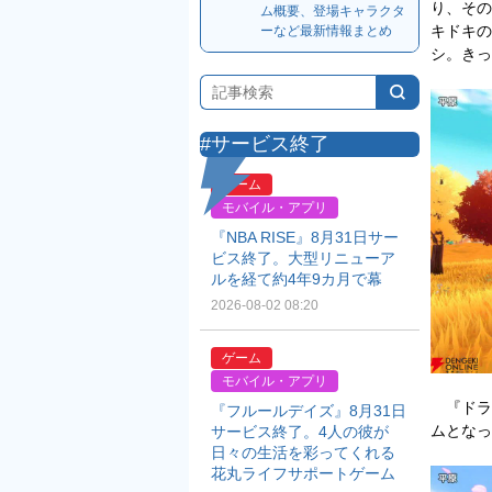
り、その
ム概要、登場キャラクタ
キドキの
ーなど最新情報まとめ
シ。きっ
#サービス終了
ゲーム
モバイル・アプリ
『NBA RISE』8月31日サー
ビス終了。大型リニューア
ルを経て約4年9カ月で幕
2026-08-02 08:20
ゲーム
モバイル・アプリ
『ドラ
『フルールデイズ』8月31日
ムとなっ
サービス終了。4人の彼が
日々の生活を彩ってくれる
花丸ライフサポートゲーム