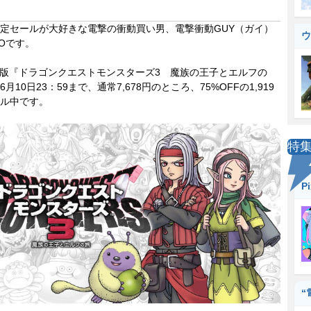
定セールが大好きな電撃の衝動買い男、電撃衝動GUY（ガイ）
ウ
Oです。
ch版『ドラゴンクエストモンスターズ3 魔族の王子とエルフの
月10日23：59まで、通常7,678円のところ、75%OFFの1,919
ル中です。
特
P
“