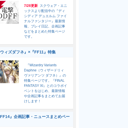
7/28更新
スクウェア・エニ
ックスより配信中の『ディ
シディア デュエルム ファイ
ナルファンタジー』最新情
報、プレイ日記、企画記事
などをまとめた特集ページ
です。
ウィズダフネ』×『FF11』特集
『Wizardry Variants
Daphne（ウィザードリィ
ヴァリアンツ ダフネ）』の
特集ページです。『FINAL
FANTASY XI』とのコラボイ
ベントをはじめ、最新情報
や企画記事をまとめてお届
けします！
FF14』企画記事・ニュースまとめペー