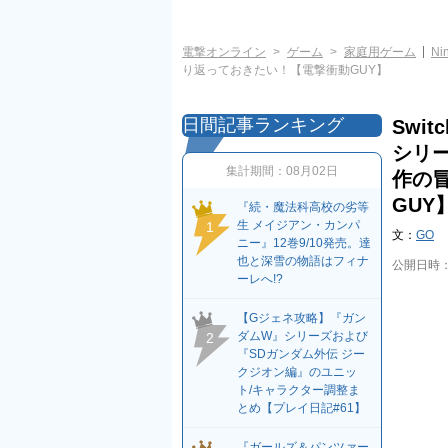
電撃オンライン
ゲーム
家庭用ゲーム
Ni
り返っておきたい！【電撃衝動GUY】
日間記事ランキング
Swi
シリ
集計期間：
08月02日
作の
GUY
『続・魔法科高校の劣等
生 メイジアン・カンパ
1
文：
GO
ニー』12巻9/10発売。達
也と深雪の物語はフィナ
公開日時
ーレへ!?
【Gジェネ攻略】『ガン
ダムW』シリーズおよび
2
『SDガンダム外伝 ジー
クジオン編』のユニッ
ト/キャラクター調整ま
とめ【プレイ日記#61】
『ガールズ＆パンツァー