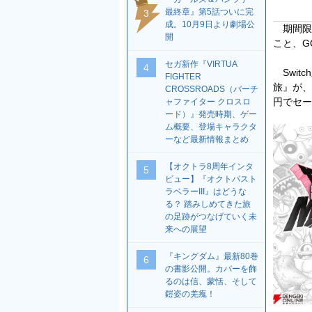
最終章』第5話ついに完
3
成。10月9日より劇場公
期間限
開
こと、G
セガ新作『VIRTUA
4
Swit
FIGHTER
旅』が、6
CROSSROADS（バーチ
円でセー
ャファイター クロスロ
ード）』発売時期、ゲー
ム概要、登場キャラクタ
ーなど最新情報まとめ
【オクトラ8周年インタ
5
ビュー】『オクトパスト
ラベラーIII』はどうな
る？ 踏みしめてきた旅
の足跡がつなげていく未
来への展望
『キングダム』最新80巻
6
の書影公開。カバーを飾
るのは信、蒙恬、そして
鎧姿の羌瘣！