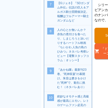
【Gジェネ】『SDガンダ
7
シリーズ
ム外伝』伝説の巨人＆ア
ビアンカ
ルガス騎士団開催決定。
のナンバ
報酬はフルアーマー騎士
なので、
ガンダムなど
人の心とか無いんか？
8
赤魚の煮付けを食べた
S
り、しまじろうと泳いだ
りするハートフル映画
『ちいかわ 人魚の島の
『ド
ひみつ』ネタバレ考察レ
ー
ビュー【電撃スタッフコ
ラム：オッシー】
『あかね噺』最新刊23
9
巻。“死神双宴”の幕開
け。朱音は磨きをかけ
た“死神”で、魁生に挑
む！（ネタバレあり）
絶妙なオモチャ感と高級
10
感が最高にエモい。レト
ロゲームファン必見の