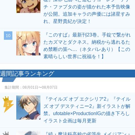
チ・ファプタの姿が描かれた本予告映像
が公開。追加キャラの声優には諸星すみ
れ、星野貴紀が決定！
『このすば』最新刊23巻。手錠で繋がれ
10
たカズマとダクネス。納税から逃れるた
め禁断の策へ…（ネタバレあり）【この
素晴らしい世界に祝福を！】
週間記事ランキング
集計期間：
08月01日〜08月07日
『テイルズ オブ エクシリア2』『テイル
1
ズ オブ デスティニー2』新イラストが解
禁。ufotable×ProductionIGの描き下ろし
イラスト企画は毎月更新
『続・魔法科高校の劣等生 メイジアン・