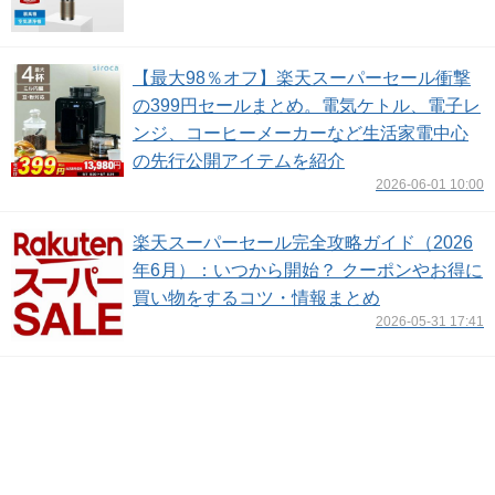
【最大98％オフ】楽天スーパーセール衝撃
の399円セールまとめ。電気ケトル、電子レ
ンジ、コーヒーメーカーなど生活家電中心
の先行公開アイテムを紹介
2026-06-01 10:00
楽天スーパーセール完全攻略ガイド（2026
年6月）：いつから開始？ クーポンやお得に
買い物をするコツ・情報まとめ
2026-05-31 17:41