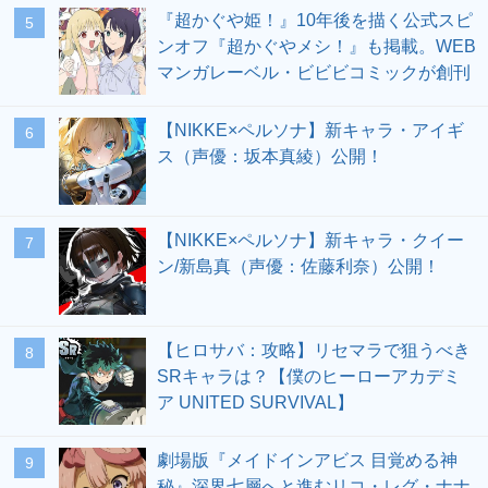
『超かぐや姫！』10年後を描く公式スピ
5
ンオフ『超かぐやメシ！』も掲載。WEB
マンガレーベル・ビビビコミックが創刊
【NIKKE×ペルソナ】新キャラ・アイギ
6
ス（声優：坂本真綾）公開！
【NIKKE×ペルソナ】新キャラ・クイー
7
ン/新島真（声優：佐藤利奈）公開！
【ヒロサバ：攻略】リセマラで狙うべき
8
SRキャラは？【僕のヒーローアカデミ
ア UNITED SURVIVAL】
劇場版『メイドインアビス 目覚める神
9
秘』深界七層へと進むリコ・レグ・ナナ