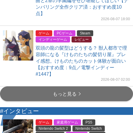
曲と2章の学園編をぜひ堪能してほしい【ナ
ンバリング全作クリア済：おすすめ度10
点】
2026-08-07 18:00
ゲーム
PCゲーム
Steam
インディーゲーム
レビュー
双頭の龍の髪型はどうする？ 獣人都市で理
容師になる『けものたちの髪切り屋』プレ
イ感想。けものたちのカット体験が面白い
【おすすめ度：9点／電撃インディー
#1447】
2026-08-07 02:00
もっと見る
#インタビュー
ゲーム
家庭用ゲーム
PS5
Nintendo Switch 2
Nintendo Switch