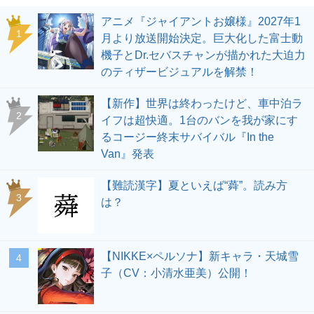
アニメ『ジャイアントお嬢様』2027年1
1
月より放送開始決定。巨大化した富士動
機子とDr.セバスチャンが描かれた大迫力
のティザービジュアルを解禁！
【新作】世界は終わったけど、車中泊ラ
2
イフは超快適。1台のバンを我が家にす
るコージー終末サバイバル『In the
Van』発表
【難読漢字】夏といえば“蕣”。読み方
3
は？
【NIKKE×ペルソナ】新キャラ・天城雪
4
子（CV：小清水亜美）公開！