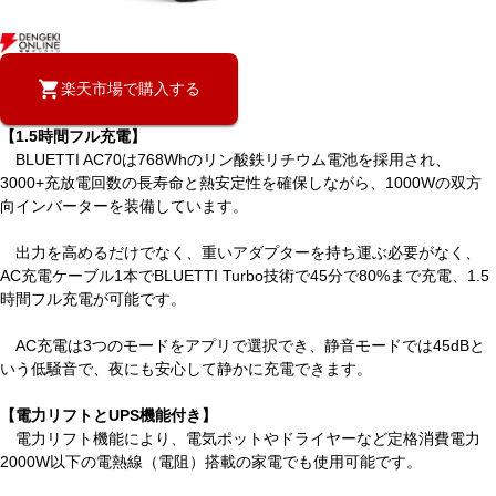
楽天市場で購入する
【1.5時間フル充電】
BLUETTI AC70は768Whのリン酸鉄リチウム電池を採用され、
3000+充放電回数の長寿命と熱安定性を確保しながら、1000Wの双方
向インバーターを装備しています。
出力を高めるだけでなく、重いアダプターを持ち運ぶ必要がなく、
AC充電ケーブル1本でBLUETTI Turbo技術で45分で80%まで充電、1.5
時間フル充電が可能です。
AC充電は3つのモードをアプリで選択でき、静音モードでは45dBと
いう低騒音で、夜にも安心して静かに充電できます。
【電力リフトとUPS機能付き】
電力リフト機能により、電気ポットやドライヤーなど定格消費電力
2000W以下の電熱線（電阻）搭載の家電でも使用可能です。