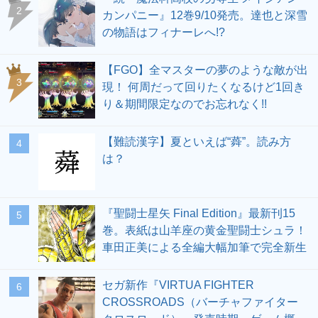
2
カンパニー』12巻9/10発売。達也と深雪
の物語はフィナーレへ!?
【FGO】全マスターの夢のような敵が出
3
現！ 何周だって回りたくなるけど1回き
り＆期間限定なのでお忘れなく!!
【難読漢字】夏といえば“蕣”。読み方
4
は？
『聖闘士星矢 Final Edition』最新刊15
5
巻。表紙は山羊座の黄金聖闘士シュラ！
車田正美による全編大幅加筆で完全新生
セガ新作『VIRTUA FIGHTER
6
CROSSROADS（バーチャファイター