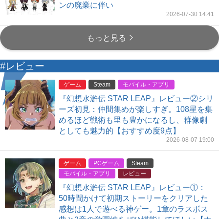
ンの廃業に伴い
2026-07-30 14:41
もっと見る
#レビュー
ゲーム
Steam
モバイル・アプリ
『幻想水滸伝 STAR LEAP』レビュー②シリ
ーズ初見：仲間集めが楽しすぎ。108星を集
めるほど戦術も里も豊かになるし、群像劇
としても魅力的【おすすめ度9点】
2026-08-07 19:00
ゲーム
PCゲーム
Steam
モバイル・アプリ
レビュー
『幻想水滸伝 STAR LEAP』レビュー①：
50時間かけて初期ストーリーをクリアした
感想は1人で遊べる神ゲー。1章のラスボス