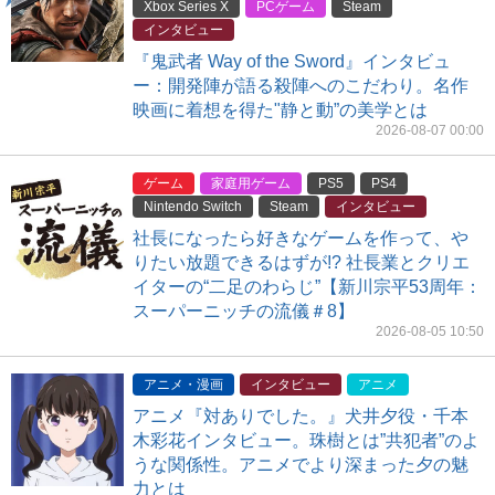
Xbox Series X
PCゲーム
Steam
インタビュー
『鬼武者 Way of the Sword』インタビュ
ー：開発陣が語る殺陣へのこだわり。名作
映画に着想を得た"静と動”の美学とは
2026-08-07 00:00
ゲーム
家庭用ゲーム
PS5
PS4
Nintendo Switch
Steam
インタビュー
社長になったら好きなゲームを作って、や
りたい放題できるはずが!? 社長業とクリエ
イターの“二足のわらじ”【新川宗平53周年：
スーパーニッチの流儀＃8】
2026-08-05 10:50
アニメ・漫画
インタビュー
アニメ
アニメ『対ありでした。』犬井夕役・千本
木彩花インタビュー。珠樹とは”共犯者”のよ
うな関係性。アニメでより深まった夕の魅
力とは