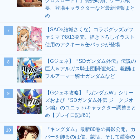
クロスロード）』発売時期、ゲーム概
要、登場キャラクターなど最新情報まと
め
【SAO×結城さくな】コラボグッズがフ
7
ァミマで8/13発売。描き下ろしイラスト
使用のアクキー＆缶バッジが登場
【Gジェネ】『SDガンダム外伝』伝説の
8
巨人＆アルガス騎士団開催決定。報酬は
フルアーマー騎士ガンダムなど
【Gジェネ攻略】『ガンダムW』シリー
9
ズおよび『SDガンダム外伝 ジークジオ
ン編』のユニット/キャラクター調整まと
め【プレイ日記#61】
『キングダム』最新80巻の書影公開。カ
10
バーを飾るのは信、蒙恬、そして鎧姿の