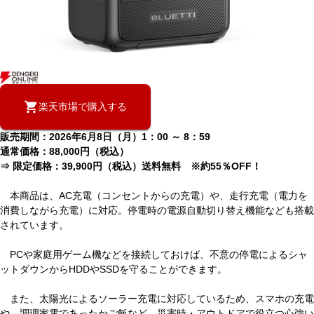
楽天市場で購入する
販売期間：2026年6月8日（月）1：00 ～ 8：59
通常価格：88,000円（税込）
⇒ 限定価格：39,900円（税込）送料無料 ※約55％OFF！
本商品は、AC充電（コンセントからの充電）や、走行充電（電力を
消費しながら充電）に対応。停電時の電源自動切り替え機能なども搭載
されています。
PCや家庭用ゲーム機などを接続しておけば、不意の停電によるシャ
ットダウンからHDDやSSDを守ることができます。
また、太陽光によるソーラー充電に対応しているため、スマホの充電
や、調理家電であったかご飯など、災害時・アウトドアで役立つ心強い