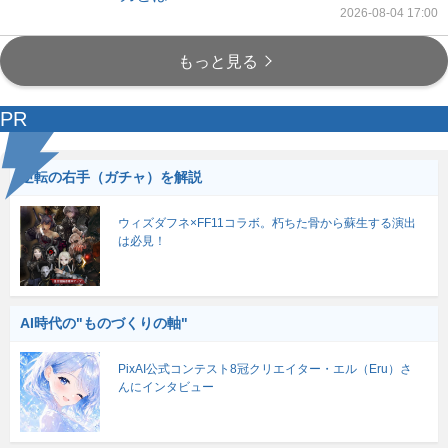
2026-08-04 17:00
もっと見る
PR
逆転の右手（ガチャ）を解説
ウィズダフネ×FF11コラボ。朽ちた骨から蘇生する演出
は必見！
AI時代の"ものづくりの軸"
PixAI公式コンテスト8冠クリエイター・エル（Eru）さ
んにインタビュー