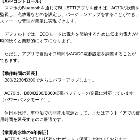
【APPコントロール】
スマホのBluetoothを通じてBLUETTIアプリを使えば、AC70の状態を
監視し、充放電などのを設定し、バージョンアップをすることができ、
スマートな管理が簡単に実現できます。
デフォルトでは、ECOモードは電力を節約するために低出力電力が4
時間続くと自動的にオフになります。
ただし、アプリで自動オフ時間やAC/DC電源設定を調整することが
できます。
【動作時間の延長】
B80/B230/B300でさらにパワーアップします。
AC70は、B80/B230/B300拡張バッテリーの充電に対応しています
（パワーバンクモード）。
休日や旅行、車中泊での非常用電源として、またはアウトドアでの使
用時間を延長するのに最適です。
【業界高水準の5年保証】
AC70はご注文日より5年のサポート（保証）が付いております。