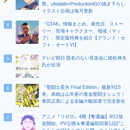
禁。ufotable×ProductionIGの描き下ろし
イラスト企画は毎月更新
『GTA6』情報まとめ。発売日、ストー
4
リー、登場キャラクター、地域（マッ
プ）、限定版特典を紹介【グランド・セ
フト・オートVI】
テレビ朝日 題名のない音楽会に植松伸夫
5
氏が出演
『聖闘士星矢 Final Edition』最新刊15
6
巻。表紙は山羊座の黄金聖闘士シュラ！
車田正美による全編大幅加筆で完全新生
アニメ『リゼロ』4期【奪還編】8/12放
7
送開始。PV公開＆奪還編初回第12話“こ