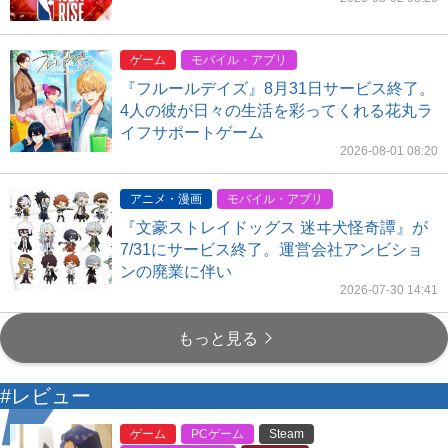
ゲーム
モバイル・アプリ
『フルールデイズ』8月31日サービス終了。
4人の彼が日々の生活を彩ってくれる花丸ラ
イフサポートゲーム
2026-08-01 08:20
アニメ・漫画
モバイル・アプリ
『文豪ストレイドッグス 迷ヰ犬怪奇譚』が
7/31にサービス終了。運営会社アンビショ
ンの廃業に伴い
2026-07-30 14:41
もっと見る
#レビュー
ゲーム
PCゲーム
Steam