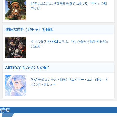
24年以上にわたり冒険者を魅了し続ける『FFXI』の魅
力とは
逆転の右手（ガチャ）を解説
ウィズダフネ×FF11コラボ。朽ちた骨から蘇生する演出
は必見！
AI時代の"ものづくりの軸"
PixAI公式コンテスト8冠クリエイター・エル（Eru）さ
んにインタビュー
特集