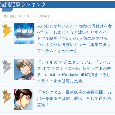
週間記事ランキング
集計期間：
07月31日〜08月06日
人の心とか無いんか？ 赤魚の煮付けを食
1
べたり、しまじろうと泳いだりするハー
トフル映画『ちいかわ 人魚の島のひみ
つ』ネタバレ考察レビュー【電撃スタッ
フコラム：オッシー】
『テイルズ オブ エクシリア2』『テイル
2
ズ オブ デスティニー2』新イラストが解
禁。ufotable×ProductionIGの描き下ろし
イラスト企画は毎月更新
『キングダム』最新80巻の書影公開。カ
3
バーを飾るのは信、蒙恬、そして鎧姿の
羌瘣！