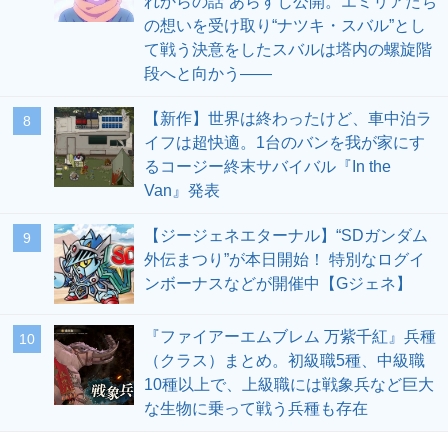
れからの話”あらすじ公開。エミリアたち
の想いを受け取り“ナツキ・スバル”とし
て戦う決意をしたスバルは塔内の螺旋階
段へと向かう――
【新作】世界は終わったけど、車中泊ラ
8
イフは超快適。1台のバンを我が家にす
るコージー終末サバイバル『In the
Van』発表
【ジージェネエターナル】“SDガンダム
9
外伝まつり”が本日開始！ 特別なログイ
ンボーナスなどが開催中【Gジェネ】
『ファイアーエムブレム 万紫千紅』兵種
10
（クラス）まとめ。初級職5種、中級職
10種以上で、上級職には戦象兵など巨大
な生物に乗って戦う兵種も存在