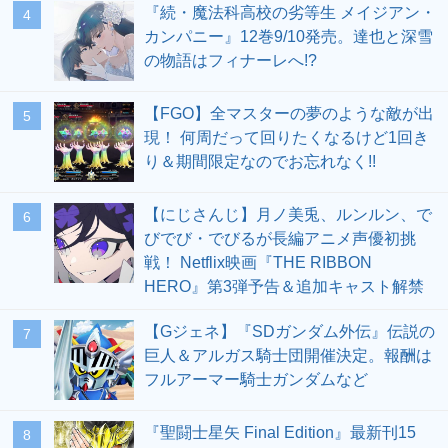
『続・魔法科高校の劣等生 メイジアン・
4
カンパニー』12巻9/10発売。達也と深雪
の物語はフィナーレへ!?
【FGO】全マスターの夢のような敵が出
5
現！ 何周だって回りたくなるけど1回き
り＆期間限定なのでお忘れなく!!
【にじさんじ】月ノ美兎、ルンルン、で
6
びでび・でびるが長編アニメ声優初挑
戦！ Netflix映画『THE RIBBON
HERO』第3弾予告＆追加キャスト解禁
【Gジェネ】『SDガンダム外伝』伝説の
7
巨人＆アルガス騎士団開催決定。報酬は
フルアーマー騎士ガンダムなど
『聖闘士星矢 Final Edition』最新刊15
8