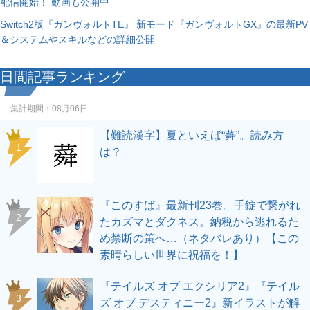
配信開始！ 動画も公開中
Switch2版『ガンヴォルトTE』 新モード『ガンヴォルトGX』の最新PV
＆システムやスキルなどの詳細公開
日間記事ランキング
集計期間：
08月06日
【難読漢字】夏といえば“蕣”。読み方
1
は？
『このすば』最新刊23巻。手錠で繋がれ
2
たカズマとダクネス。納税から逃れるた
め禁断の策へ…（ネタバレあり）【この
素晴らしい世界に祝福を！】
『テイルズ オブ エクシリア2』『テイル
3
ズ オブ デスティニー2』新イラストが解