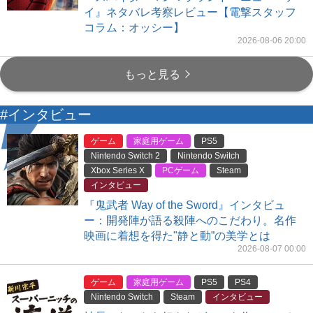
イ』ネタバレ考察レビュー【電撃スタッフ
コラム：オッシー】
2026-08-06 20:00
もっと見る
#インタビュー
ゲーム
家庭用ゲーム
PS5
Nintendo Switch 2
Nintendo Switch
Xbox Series X
PCゲーム
Steam
インタビュー
『鬼武者 Way of the Sword』インタビュ
ー：開発陣が語る殺陣へのこだわり。名作
映画に着想を得た"静と動”の美学とは
2026-08-07 00:00
ゲーム
家庭用ゲーム
PS5
PS4
Nintendo Switch
Steam
インタビュー