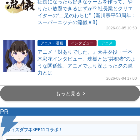
社長になったら好きなゲームを作って、や
りたい放題できるはずが!? 社長業とクリエ
イターの“二足のわらじ”【新川宗平53周年：
スーパーニッチの流儀＃8】
2026-08-05 10:50
アニメ・漫画
インタビュー
アニメ
アニメ『対ありでした。』犬井夕役・千本
木彩花インタビュー。珠樹とは”共犯者”のよ
うな関係性。アニメでより深まった夕の魅
力とは
2026-08-04 17:00
もっと見る
PR
ウィズダフネ×FF11コラボ！