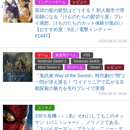
インディーゲーム
レビュー
双頭の龍の髪型はどうする？ 獣人都市で理
容師になる『けものたちの髪切り屋』プレ
イ感想。けものたちのカット体験が面白い
【おすすめ度：9点／電撃インディー
#1447】
2026-08-07 02:00
ゲーム
家庭用ゲーム
PS5
Nintendo Switch 2
Nintendo Switch
Xbox Series X
PCゲーム
Steam
レビュー
『鬼武者 Way of the Sword』時代劇の"間”と
一閃が冴え渡る！ ワイドリニアで広がる京
都探索の魅力を先行プレイで実感
2026-08-07 00:00
エンタメ
100％有機～♪（糸）それにしてもこのオッ
サン（パニッシャー）、ノリノリである。
『スパイダーマン：ブランド・ニュー・デ