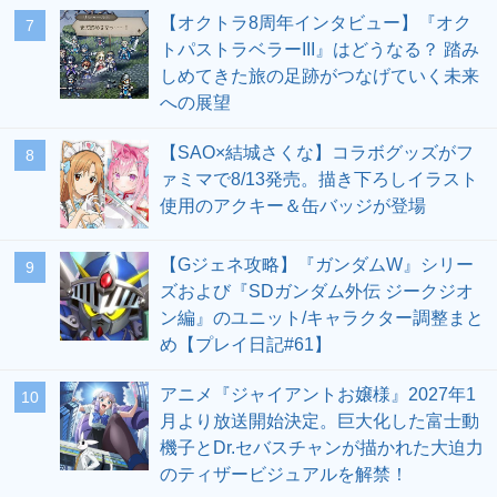
【オクトラ8周年インタビュー】『オク
7
トパストラベラーIII』はどうなる？ 踏み
しめてきた旅の足跡がつなげていく未来
への展望
【SAO×結城さくな】コラボグッズがフ
8
ァミマで8/13発売。描き下ろしイラスト
使用のアクキー＆缶バッジが登場
【Gジェネ攻略】『ガンダムW』シリー
9
ズおよび『SDガンダム外伝 ジークジオ
ン編』のユニット/キャラクター調整まと
め【プレイ日記#61】
アニメ『ジャイアントお嬢様』2027年1
10
月より放送開始決定。巨大化した富士動
機子とDr.セバスチャンが描かれた大迫力
のティザービジュアルを解禁！