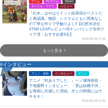
ゲーム
PCゲーム
Steam
モバイル・アプリ
レビュー
『幻水』はやはりドット絵表現がベストだ
と再認識。物語、システムともに死角なし
の丁寧な作りで手触りよし!!【幻想水滸伝
STAR LEAPレビュー④ナンバリング全作ク
リア済：おすすめ度9点】
2026-08-08 17:50
もっと見る
#インタビュー
アニメ・漫画
インタビュー
アニメ
アニメ『対ありでした。』一ノ瀬珠樹役・
下地紫野インタビュー。「実は結構子供」
な珠樹に共感した理由。夕との関係にはヤ
キモキ！
2026-08-08 12:00