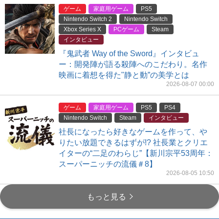
ゲーム
家庭用ゲーム
PS5
Nintendo Switch 2
Nintendo Switch
Xbox Series X
PCゲーム
Steam
インタビュー
『鬼武者 Way of the Sword』インタビュ
ー：開発陣が語る殺陣へのこだわり。名作
映画に着想を得た"静と動”の美学とは
2026-08-07 00:00
ゲーム
家庭用ゲーム
PS5
PS4
Nintendo Switch
Steam
インタビュー
社長になったら好きなゲームを作って、や
りたい放題できるはずが!? 社長業とクリエ
イターの“二足のわらじ”【新川宗平53周年：
スーパーニッチの流儀＃8】
2026-08-05 10:50
もっと見る