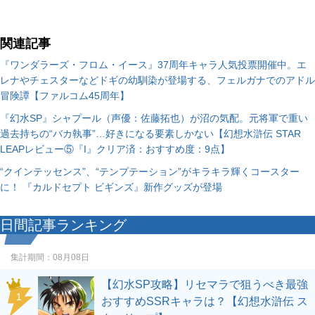
関連記事
『ワンダラーズ・フロム・イース』37周年キャラ人気投票開催中。エ
レナやチェスターなどドギの幼馴染が登場する、フェルガナでのアドル
冒険譚【ファルコム45周年】
『幻水SP』シャプール（声優：佐藤拓也）が沼の気配。元将軍で重い
過去持ちの“バカ執事”…好きになる要素しかない【幻想水滸伝 STAR
LEAPレビュー⑤『I』クリア済：おすすめ度：9点】
“クインテッセンス”、“テンプテーション”がキラキラ輝くコースター
に！ 『カルドセプト ビギンズ』新作グッズが登場
日間記事ランキング
集計期間：
08月08日
【幻水SP攻略】リセマラで狙うべき最強
1
おすすめSSRキャラは？【幻想水滸伝 ス