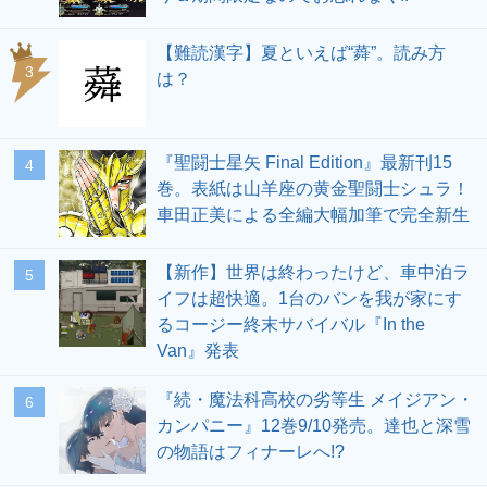
【難読漢字】夏といえば“蕣”。読み方
3
は？
『聖闘士星矢 Final Edition』最新刊15
4
巻。表紙は山羊座の黄金聖闘士シュラ！
車田正美による全編大幅加筆で完全新生
【新作】世界は終わったけど、車中泊ラ
5
イフは超快適。1台のバンを我が家にす
るコージー終末サバイバル『In the
Van』発表
『続・魔法科高校の劣等生 メイジアン・
6
カンパニー』12巻9/10発売。達也と深雪
の物語はフィナーレへ!?