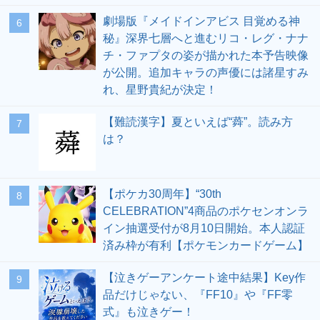
劇場版『メイドインアビス 目覚める神
6
秘』深界七層へと進むリコ・レグ・ナナ
チ・ファプタの姿が描かれた本予告映像
が公開。追加キャラの声優には諸星すみ
れ、星野貴紀が決定！
【難読漢字】夏といえば“蕣”。読み方
7
は？
【ポケカ30周年】“30th
8
CELEBRATION”4商品のポケセンオンラ
イン抽選受付が8月10日開始。本人認証
済み枠が有利【ポケモンカードゲーム】
【泣きゲーアンケート途中結果】Key作
9
品だけじゃない、『FF10』や『FF零
式』も泣きゲー！