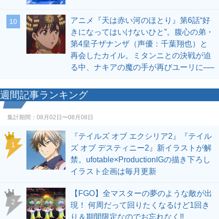
アニメ『天は赤い河のほとり』第6話“好
10
きになってはいけないひと”。腹心の弟・
第4皇子ザナンザ（声優：千葉翔也）と
再会したカイル。ミタンニとの決戦が迫
る中、ナキアの魔の手が再びユーリに──
週間記事ランキング
集計期間：
08月02日〜08月08日
『テイルズ オブ エクシリア2』『テイル
1
ズ オブ デスティニー2』新イラストが解
禁。ufotable×ProductionIGの描き下ろし
イラスト企画は毎月更新
【FGO】全マスターの夢のような敵が出
2
現！ 何周だって回りたくなるけど1回き
り＆期間限定なのでお忘れなく!!