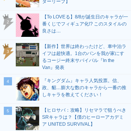
ターリープ】
【To LOVEる】8/8が誕生日のキャラが一
2
番くじでフィギュア化!? このスタイルの
良さは…
【新作】世界は終わったけど、車中泊ラ
3
イフは超快適。1台のバンを我が家にす
るコージー終末サバイバル『In the
Van』発表
『キングダム』キャラ人気投票。信、
4
政、貂…膨大な数のキャラから一番の推
しキャラを教えてください！
【ヒロサバ：攻略】リセマラで狙うべき
5
SRキャラは？【僕のヒーローアカデミ
ア UNITED SURVIVAL】