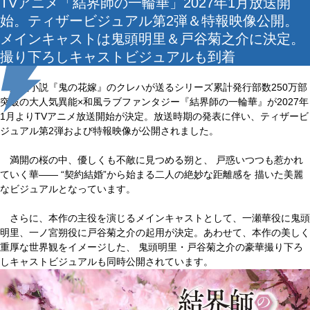
TVアニメ「結界師の一輪華」2027年1月放送開
始。ティザービジュアル第2弾＆特報映像公開。
メインキャストは鬼頭明里＆戸谷菊之介に決定。
撮り下ろしキャストビジュアルも到着
人気小説『鬼の花嫁』のクレハが送るシリーズ累計発行部数250万部
突破の大人気異能×和風ラブファンタジー『結界師の一輪華』が2027年
1月よりTVアニメ放送開始が決定。放送時期の発表に伴い、ティザービ
ジュアル第2弾および特報映像が公開されました。
満開の桜の中、優しくも不敵に見つめる朔と、 戸惑いつつも惹かれ
ていく華―― “契約結婚”から始まる二人の絶妙な距離感を 描いた美麗
なビジュアルとなっています。
さらに、本作の主役を演じるメインキャストとして、一瀬華役に鬼頭
明里、一ノ宮朔役に戸谷菊之介の起用が決定。あわせて、本作の美しく
重厚な世界観をイメージした、 鬼頭明里・戸谷菊之介の豪華撮り下ろ
しキャストビジュアルも同時公開されています。