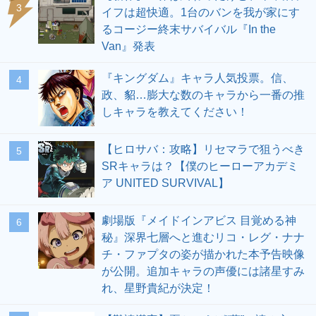
3
イフは超快適。1台のバンを我が家にす
るコージー終末サバイバル『In the
Van』発表
『キングダム』キャラ人気投票。信、
4
政、貂…膨大な数のキャラから一番の推
しキャラを教えてください！
【ヒロサバ：攻略】リセマラで狙うべき
5
SRキャラは？【僕のヒーローアカデミ
ア UNITED SURVIVAL】
劇場版『メイドインアビス 目覚める神
6
秘』深界七層へと進むリコ・レグ・ナナ
チ・ファプタの姿が描かれた本予告映像
が公開。追加キャラの声優には諸星すみ
れ、星野貴紀が決定！