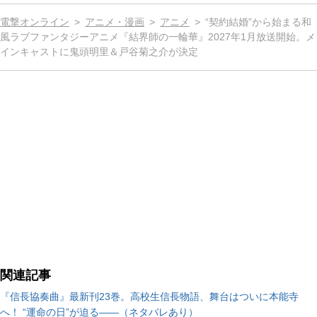
電撃オンライン
アニメ・漫画
アニメ
“契約結婚”から始まる和
風ラブファンタジーアニメ『結界師の一輪華』2027年1月放送開始。メ
インキャストに鬼頭明里＆戸谷菊之介が決定
関連記事
『信長協奏曲』最新刊23巻。高校生信長物語、舞台はついに本能寺
へ！ “運命の日”が迫る――（ネタバレあり）