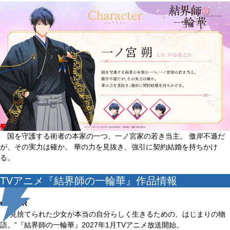
国を守護する術者の本家の一つ、一ノ宮家の若き当主。 傲岸不遜だ
が、その実力は確か。 華の力を見抜き、強引に契約結婚を持ちかけ
る。
TVアニメ『結界師の一輪華』作品情報
■ONAIR
“見捨てられた少女が本当の自分らしく生きるための、はじまりの物
語。”『結界師の一輪華』2027年1月TVアニメ放送開始。