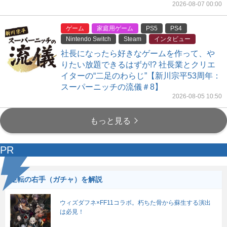
2026-08-07 00:00
ゲーム
家庭用ゲーム
PS5
PS4
Nintendo Switch
Steam
インタビュー
社長になったら好きなゲームを作って、や
りたい放題できるはずが!? 社長業とクリエ
イターの“二足のわらじ”【新川宗平53周年：
スーパーニッチの流儀＃8】
2026-08-05 10:50
もっと見る
PR
逆転の右手（ガチャ）を解説
ウィズダフネ×FF11コラボ。朽ちた骨から蘇生する演出
は必見！