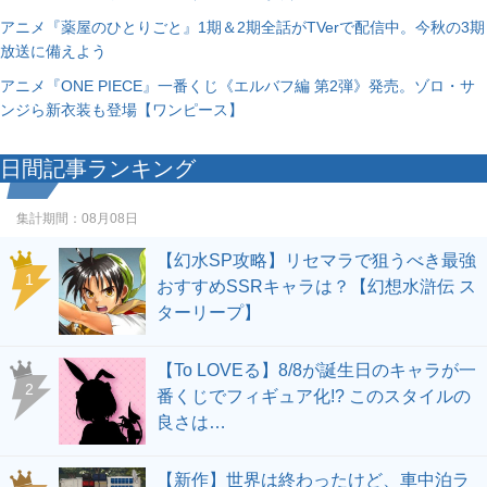
アニメ『薬屋のひとりごと』1期＆2期全話がTVerで配信中。今秋の3期
放送に備えよう
アニメ『ONE PIECE』一番くじ《エルバフ編 第2弾》発売。ゾロ・サ
ンジら新衣装も登場【ワンピース】
日間記事ランキング
集計期間：
08月08日
【幻水SP攻略】リセマラで狙うべき最強
1
おすすめSSRキャラは？【幻想水滸伝 ス
ターリープ】
【To LOVEる】8/8が誕生日のキャラが一
2
番くじでフィギュア化!? このスタイルの
良さは…
【新作】世界は終わったけど、車中泊ラ