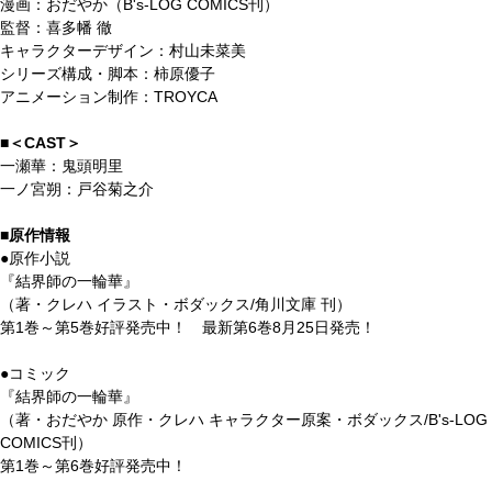
漫画：おだやか（B's-LOG COMICS刊）
監督：喜多幡 徹
キャラクターデザイン：村山未菜美
シリーズ構成・脚本：柿原優子
アニメーション制作：TROYCA
■＜CAST＞
一瀬華：鬼頭明里
一ノ宮朔：戸谷菊之介
■原作情報
●原作小説
『結界師の一輪華』
（著・クレハ イラスト・ボダックス/角川文庫 刊）
第1巻～第5巻好評発売中！ 最新第6巻8月25日発売！
●コミック
『結界師の一輪華』
（著・おだやか 原作・クレハ キャラクター原案・ボダックス/B's-LOG
COMICS刊）
第1巻～第6巻好評発売中！