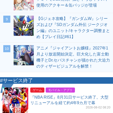
使用のアクキー＆缶バッジが登場
【Gジェネ攻略】『ガンダムW』シリー
9
ズおよび『SDガンダム外伝 ジークジオ
ン編』のユニット/キャラクター調整まと
め【プレイ日記#61】
アニメ『ジャイアントお嬢様』2027年1
10
月より放送開始決定。巨大化した富士動
機子とDr.セバスチャンが描かれた大迫力
のティザービジュアルを解禁！
#サービス終了
ゲーム
モバイル・アプリ
『NBA RISE』8月31日サービス終了。大型
リニューアルを経て約4年9カ月で幕
2026-08-02 08:20