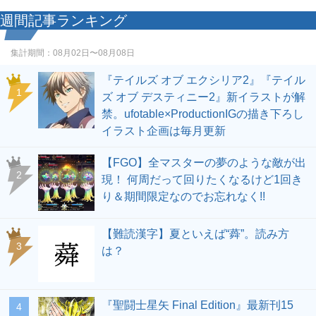
週間記事ランキング
集計期間：
08月02日〜08月08日
『テイルズ オブ エクシリア2』『テイル
1
ズ オブ デスティニー2』新イラストが解
禁。ufotable×ProductionIGの描き下ろし
イラスト企画は毎月更新
【FGO】全マスターの夢のような敵が出
2
現！ 何周だって回りたくなるけど1回き
り＆期間限定なのでお忘れなく!!
【難読漢字】夏といえば“蕣”。読み方
3
は？
『聖闘士星矢 Final Edition』最新刊15
4