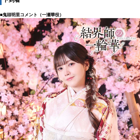
■鬼頭明里コメント（一瀬華役）