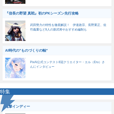
『信長の野望 真戦』初のPKシーズン先行攻略
武田勢力の特性を徹底解説！ 伊達政宗、長野業正、佐
竹義重など8人の新武将やおすすめ編制も
AI時代の"ものづくりの軸"
PixAI公式コンテスト8冠クリエイター・エル（Eru）さ
んにインタビュー
特集
電撃インディー