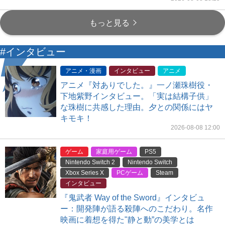
もっと見る
#インタビュー
アニメ・漫画
インタビュー
アニメ
アニメ『対ありでした。』一ノ瀬珠樹役・
下地紫野インタビュー。「実は結構子供」
な珠樹に共感した理由。夕との関係にはヤ
キモキ！
2026-08-08 12:00
ゲーム
家庭用ゲーム
PS5
Nintendo Switch 2
Nintendo Switch
Xbox Series X
PCゲーム
Steam
インタビュー
『鬼武者 Way of the Sword』インタビュ
ー：開発陣が語る殺陣へのこだわり。名作
映画に着想を得た"静と動”の美学とは