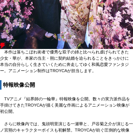
本作は落ちこぼれ術者で優秀な双子の姉と比べられ虐げられてきた
少女・華が、本家の当主・朔に契約結婚を迫られることをきっかけに
本当の自分らしく生きていくために奔走してゆく和風恋愛ファンタジ
ー。アニメーション制作はTROYCAが担当します。
特報映像公開
TVアニメ『結界師の一輪華』特報映像を公開。数々の実力派作品を
手掛けてきたTROYCAが描く美麗な作画によるアニメーション映像が
初公開。
さらに映像内では、鬼頭明里演じる一瀬華と、戸谷菊之介が演じる一
ノ宮朔のキャラクターボイスも初解禁。TROYCAが紡ぐ圧倒的な映像