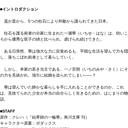
■イントロダクション
遥か昔から、5つの柱石により外敵から護られてきた日本。
柱石を護る術者の分家に生まれた一瀬華（いちせ・はな）は、幼いこ
ろから優秀な双子の姉と比べられ、虐げられ続けてきた。
ある日突然、華は強大な力に目覚めるも、平穏な生活を望んで力を隠
し、落ちこぼれ術者として暮らしていく。
しかし、本家の若き当主である、一ノ宮朔（いちのみや・さく）にそ
の力を見抜かれ、強引に結婚を迫られてしまい――？
華は望んでいた静かな暮らしを手に入れることができるのか。これ
は、見捨てられた少女が本当の自分らしく生きるための、はじまりの物
語。
■STAFF
原作：クレハ（『結界師の一輪華』角川文庫 刊）
キャラクター原案：ボダックス