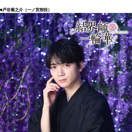
■戸谷菊之介（一ノ宮朔役）