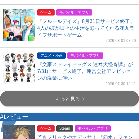
ゲーム
モバイル・アプリ
『フルールデイズ』8月31日サービス終了。
4人の彼が日々の生活を彩ってくれる花丸ラ
イフサポートゲーム
2026-08-01 08:20
アニメ・漫画
モバイル・アプリ
『文豪ストレイドッグス 迷ヰ犬怪奇譚』が
7/31にサービス終了。運営会社アンビショ
ンの廃業に伴い
2026-07-30 14:41
もっと見る
#レビュー
ゲーム
Steam
モバイル・アプリ
若きフリックやオデッサ！ 『幻水』ファン