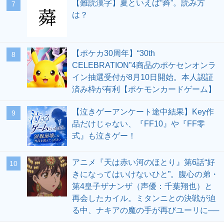
【難読漢字】夏といえば“蕣”。読み方
7
は？
【ポケカ30周年】“30th
8
CELEBRATION”4商品のポケセンオンラ
イン抽選受付が8月10日開始。本人認証
済み枠が有利【ポケモンカードゲーム】
【泣きゲーアンケート途中結果】Key作
9
品だけじゃない、『FF10』や『FF零
式』も泣きゲー！
アニメ『天は赤い河のほとり』第6話“好
10
きになってはいけないひと”。腹心の弟・
第4皇子ザナンザ（声優：千葉翔也）と
再会したカイル。ミタンニとの決戦が迫
る中、ナキアの魔の手が再びユーリに──