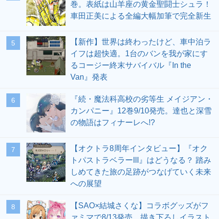
巻。表紙は山羊座の黄金聖闘士シュラ！
車田正美による全編大幅加筆で完全新生
【新作】世界は終わったけど、車中泊ラ
5
イフは超快適。1台のバンを我が家にす
るコージー終末サバイバル『In the
Van』発表
『続・魔法科高校の劣等生 メイジアン・
6
カンパニー』12巻9/10発売。達也と深雪
の物語はフィナーレへ!?
【オクトラ8周年インタビュー】『オク
7
トパストラベラーIII』はどうなる？ 踏み
しめてきた旅の足跡がつなげていく未来
への展望
【SAO×結城さくな】コラボグッズがフ
8
ァミマで8/13発売。描き下ろしイラスト