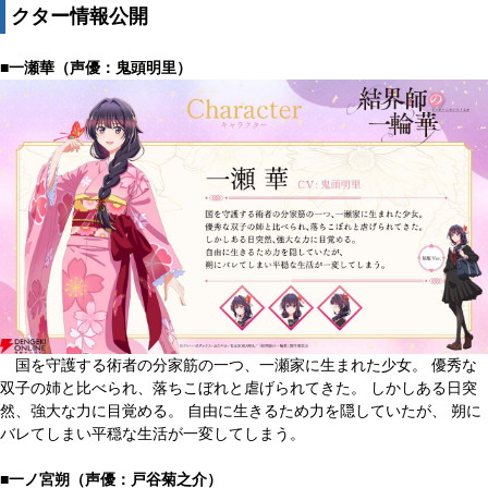
クター情報公開
■一瀬華（声優：鬼頭明里）
国を守護する術者の分家筋の一つ、一瀬家に生まれた少女。 優秀な
双子の姉と比べられ、落ちこぼれと虐げられてきた。 しかしある日突
然、強大な力に目覚める。 自由に生きるため力を隠していたが、 朔に
バレてしまい平穏な生活が一変してしまう。
■一ノ宮朔（声優：戸谷菊之介）