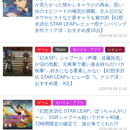
が見たかった懐かしキャラとの再会、思い
出のエピソードの補完が満載。主人公の父
ホウやヒスイなど新キャラも魅力的【幻想
水滸伝 STAR LEAPレビュー⑥ナンバリング
全作クリア済：おすすめ度10点】
2026-08-09 18:10
ゲーム
Steam
モバイル・アプリ
レビュー
『幻水SP』シャプール（声優：佐藤拓也）
が沼の気配。元将軍で重い過去持ちの“バカ
執事”…好きになる要素しかない【幻想水滸
伝 STAR LEAPレビュー⑤『I』クリア済：
おすすめ度：9点】
2026-08-09 11:10
ゲーム
モバイル・アプリ
『幻想水滸伝 STAR LEAP』ぼっちゃんやジ
ーン、SSRシャプール狙いでガチャ40連。
72時間限定の確定で、誰が来てくれた!?
2026-08-08 18:25